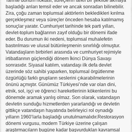
Tarihte dönüm noktası, süreçlerin farklı bir şekilde akmaya
başladığı anları temsil eder ve ancak sonradan bilinebilir.
Zira, çoğu zaman toplumsal aktörlerin bekledikleri kırılma
gerçekleş
mez veya süreçler önceden hesaba katılmamış
sonuçlar yaratır. Cumhuriyet tarihinde tek parti yılları,
devlet-toplum bağlarının zayıf olduğu bir dönemi ifade
eder. Bu durumun iki nedeni, toplumsal muhalefetin
bastırılması ve ulusal bütünleşmenin sınırlılığı olmuştur.
Vatandaşların birbirleri arasında ve cumhuriyet rejimiyle
irtibatlarının güçlendiği dönem İkinci Dünya Savaşı
sonrasıdır. Siyasal katılım, vatandaşı ilk defa devlet
üzerinde söz sahibi yaparken, toplumsal örgütlenme
özgürlüğü farklı grupların seslerini çıkarabilmelerinin
önünü açmıştır. Günümüz Türkiyesi’nde var olan dini,
etnik, sol, işçi ve öğrenci hareketlerinin kökenlerini bu
dönemde aramak yanlış olmaz. Son olarak, vatandaşın
devletin sunduğu hizmetlerden yararlandığı ve devletin
gittikçe vatandaşın hayatında belirleyici rol oynadığı
yılların 1960’larla başladığı unutulmamalıdır.Restorasyon
dönemi vurgusu, modern Türkiye üzerine çalışan
araştırmacıların bugüne kadar başvurdukları kavramsal