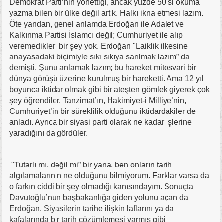
Demokrat Parti’nin yönettiği, ancak yüzde 50’si okuma
yazma bilen bir ülke değil artık. Halkı ikna etmesi lazım.
Öte yandan, genel anlamda Erdoğan ile Adalet ve
Kalkınma Partisi İslamcı değil; Cumhuriyet ile alıp
veremedikleri bir şey yok. Erdoğan "Laiklik ilkesine
anayasadaki biçimiyle sıkı sıkıya sarılmak lazım” da
demişti. Şunu anlamak lazım; bu hareket mitosvari bir
dünya görüşü üzerine kurulmuş bir hareketti. Ama 12 yıl
boyunca iktidar olmak gibi bir ateşten gömlek giyerek çok
şey öğrendiler. Tanzimat’ın, Hakimiyet-i Milliye’nin,
Cumhuriyet’in bir süreklilik olduğunu iktidardakiler de
anladı. Ayrıca bir siyasi parti olarak ne kadar işlerine
yaradığını da gördüler.
"Tutarlı mı, değil mi” bir yana, ben onların tarih
algılamalarının ne olduğunu bilmiyorum. Farklar varsa da
o farkın ciddi bir şey olmadığı kanısındayım. Sonuçta
Davutoğlu’nun başbakanlığa giden yolunu açan da
Erdoğan. Siyasilerin tarihe ilişkin laflarını ya da
kafalarında bir tarih çözümlemesi varmış gibi