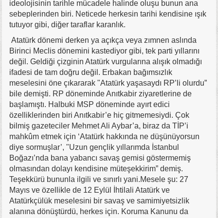
ideolojisinin tarihle mücadele halinde oluşu bunun ana
sebeplerinden biri. Neticede herkesin tarihi kendisine ışık
tutuyor gibi, diğer taraflar karanlık.
Atatürk dönemi derken ya açıkça veya zımnen aslında
Birinci Meclis dönemini kastediyor gibi, tek parti yıllarını
değil. Geldiği çizginin Atatürk vurgularına alışık olmadığı
ifadesi de tam doğru değil. Erbakan bağımsızlık
meselesini öne çıkararak "Atatürk yaşasaydı RP’li olurdu”
bile demişti. RP döneminde Anıtkabir ziyaretlerine de
başlamıştı. Halbuki MSP döneminde ayırt edici
özelliklerinden biri Anıtkabir’e hiç gitmemesiydi. Çok
bilmiş gazeteciler Mehmet Ali Aybar’a, biraz da TİP’i
mahkûm etmek için ‘Atatürk hakkında ne düşünüyorsun
diye sormuşlar’, "Uzun gençlik yıllarımda İstanbul
Boğazı’nda bana yabancı savaş gemisi göstermemiş
olmasından dolayı kendisine müteşekkirim” demiş.
Teşekkürü bununla ilgili ve sınırlı yani.Mesele şu: 27
Mayıs ve özellikle de 12 Eylül İhtilali Atatürk ve
Atatürkçülük meselesini bir savaş ve samimiyetsizlik
alanına dönüştürdü, herkes için. Koruma Kanunu da