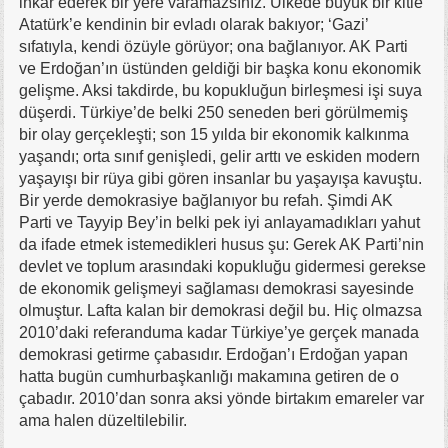
inkâr ederek bir yere varamazsınız. Ülkede büyük bir kitle
Atatürk’e kendinin bir evladı olarak bakıyor; ‘Gazi’
sıfatıyla, kendi özüyle görüyor; ona bağlanıyor. AK Parti
ve Erdoğan’ın üstünden geldiği bir başka konu ekonomik
gelişme. Aksi takdirde, bu kopukluğun birleşmesi işi suya
düşerdi. Türkiye’de belki 250 seneden beri görülmemiş
bir olay gerçekleşti; son 15 yılda bir ekonomik kalkınma
yaşandı; orta sınıf genişledi, gelir arttı ve eskiden modern
yaşayışı bir rüya gibi gören insanlar bu yaşayışa kavuştu.
Bir yerde demokrasiye bağlanıyor bu refah. Şimdi AK
Parti ve Tayyip Bey’in belki pek iyi anlayamadıkları yahut
da ifade etmek istemedikleri husus şu: Gerek AK Parti’nin
devlet ve toplum arasındaki kopukluğu gidermesi gerekse
de ekonomik gelişmeyi sağlaması demokrasi sayesinde
olmuştur. Lafta kalan bir demokrasi değil bu. Hiç olmazsa
2010’daki referanduma kadar Türkiye’ye gerçek manada
demokrasi getirme çabasıdır. Erdoğan’ı Erdoğan yapan
hatta bugün cumhurbaşkanlığı makamına getiren de o
çabadır. 2010’dan sonra aksi yönde birtakım emareler var
ama halen düzeltilebilir.