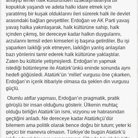
anlayıp temel halk kültüründen uzaklaşmalarıyla bir
kopukluk yaşandı ve adeta halkı idare etmek için
yaratılmış bir kuşak olduklarını ileri sürerek halk ile devlet
arasındaki bağları gevşettiler. Erdoğan ve AK Parti yavaş
yavaş halka yakınlaşarak, halk kültürüne sahip, halk
içinden çıkmış, bir dereceye kadar halkın duygularını,
arzularını temsil eden kimseleri iş başına getirdiler. Bu işi
yaparken laikliği yok etmeyen, laikliğin yanlış anlaşılan
bazı yönlerini tamir ederek halk kültürüne yaklaştılar.
Zaten bu kültürle yetişmişlerdi. Erdoğan’ın yapmak
istediği bütünleşme ile Atatürk’ünkü eninde sonunda aynı
hedefi göğüsledi. Atatürk’ün ‘millet’ vurgusu öne çıkarken,
Erdoğan’ın içerik itibariyle olmasa da şeklen din vurgusu
güçlü.
Olumlu atıflar yapması, Erdoğan’ın pragmatik, pratik
görüşlü bir insan olduğunu gösterir. Ülkenin muhtaç
olduğu birliğin Atatürk’ün ismi, vizyonu ve hatırasından
geçtiğini anladı. Ne dereceye kadar Atatürkçü’dür
bilemem ama politik olarak bence doğru bir tutum; yeter ki
geçici bir manevra olmasın. Türkiye’de bugün Atatürk’ü