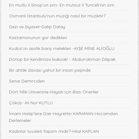
En mutlu il Sinop'un sırrı- En mutsuz il Tunceli'nin sırrı
Osmanlı İstanbulu'nun müziği nasıl bir müziktir?
Gezi ve Siyaset-Galip Dalay
Kastamonunun gor dedikleri
Kudüs'ün asırlık barış melekleri -AYŞE MİNE ALİOĞLU
Dönüp bir kendimize baksak! - Abdurrahman Dilipak
Bir ahlâk davası yahut bir insan peşinde
Senai Demirciden
Dört Yıllık Üniversite Hayatı için Bazı Öneriler
Çöküş- Ali Nur KUTLU
İmam Hatip'lere Dair Hayrettin KARAMAN Hocamdan
Derlemeler
Kadınlar tuvaleti faşizm midir?-Hilal KAPLAN