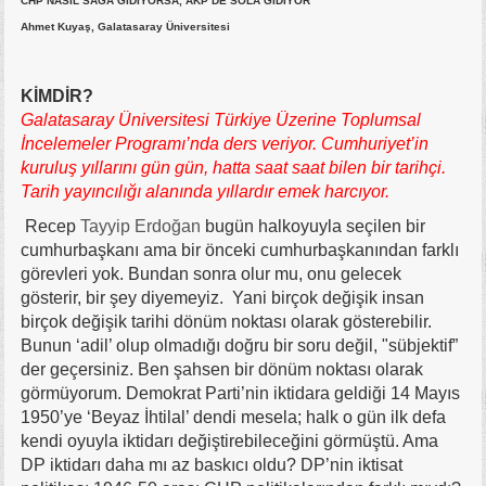
CHP NASIL SAĞA GİDİYORSA, AKP DE SOLA GİDİYOR
Ahmet Kuyaş, Galatasaray Üniversitesi
KİMDİR?
Galatasaray Üniversitesi Türkiye Üzerine Toplumsal
İncelemeler Programı’nda ders veriyor. Cumhuriyet’in
kuruluş yıllarını gün gün, hatta saat saat bilen bir tarihçi.
Tarih yayıncılığı alanında yıllardır emek harcıyor.
Recep
Tayyip Erdoğan
bugün halkoyuyla seçilen bir
cumhurbaşkanı ama bir önceki cumhurbaşkanından farklı
görevleri yok. Bundan sonra olur mu, onu gelecek
gösterir, bir şey diyemeyiz. Yani birçok değişik insan
birçok değişik tarihi dönüm noktası olarak gösterebilir.
Bunun ‘adil’ olup olmadığı doğru bir soru değil, "sübjektif”
der geçersiniz. Ben şahsen bir dönüm noktası olarak
görmüyorum. Demokrat Parti’nin iktidara geldiği 14 Mayıs
1950’ye ‘Beyaz İhtilal’ dendi mesela; halk o gün ilk defa
kendi oyuyla iktidarı değiştirebileceğini görmüştü. Ama
DP iktidarı daha mı az baskıcı oldu? DP’nin iktisat