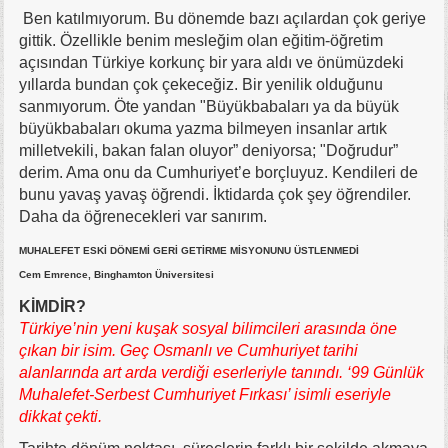
Ben katılmıyorum. Bu dönemde bazı açılardan çok geriye
gittik. Özellikle benim mesleğim olan eğitim-öğretim
açısından Türkiye korkunç bir yara aldı ve önümüzdeki
yıllarda bundan çok çekeceğiz. Bir yenilik olduğunu
sanmıyorum. Öte yandan "Büyükbabaları ya da büyük
büyükbabaları okuma yazma bilmeyen insanlar artık
milletvekili, bakan falan oluyor” deniyorsa; "Doğrudur”
derim. Ama onu da Cumhuriyet’e borçluyuz. Kendileri de
bunu yavaş yavaş öğrendi. İktidarda çok şey öğrendiler.
Daha da öğrenecekleri var sanırım.
MUHALEFET ESKİ DÖNEMİ GERİ GETİRME MİSYONUNU ÜSTLENMEDİ
Cem Emrence, Binghamton Üniversitesi
KİMDİR?
Türkiye’nin yeni kuşak sosyal bilimcileri arasında öne
çıkan bir isim. Geç Osmanlı ve Cumhuriyet tarihi
alanlarında art arda verdiği eserleriyle tanındı. ‘99 Günlük
Muhalefet-Serbest Cumhuriyet Fırkası’ isimli eseriyle
dikkat çekti.