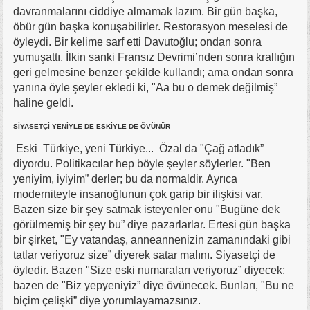
davranmalarını ciddiye almamak lazım. Bir gün başka,
öbür gün başka konuşabilirler. Restorasyon meselesi de
öyleydi. Bir kelime sarf etti Davutoğlu; ondan sonra
yumuşattı. İlkin sanki Fransız Devrimi’nden sonra krallığın
geri gelmesine benzer şekilde kullandı; ama ondan sonra
yanına öyle şeyler ekledi ki, "Aa bu o demek değilmiş”
haline geldi.
SİYASETÇİ YENİYLE DE ESKİYLE DE ÖVÜNÜR
Eski Türkiye, yeni Türkiye... Özal da "Çağ atladık”
diyordu. Politikacılar hep böyle şeyler söylerler. "Ben
yeniyim, iyiyim” derler; bu da normaldir. Ayrıca
moderniteyle insanoğlunun çok garip bir ilişkisi var.
Bazen size bir şey satmak isteyenler onu "Bugüne dek
görülmemiş bir şey bu” diye pazarlarlar. Ertesi gün başka
bir şirket, "Ey vatandaş, anneannenizin zamanındaki gibi
tatlar veriyoruz size” diyerek satar malını. Siyasetçi de
öyledir. Bazen "Size eski numaraları veriyoruz” diyecek;
bazen de "Biz yepyeniyiz” diye övünecek. Bunları, "Bu ne
biçim çelişki” diye yorumlayamazsınız.