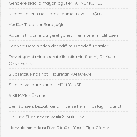
Gençlere sıkıcı olmayan öğütler- Ali Nur KUTLU
Medeniyetlerin Ben-İdraki, Ahmet DAVUTOĞLU
Kudüs- Tuba Nur Saraçoğlu
Kadın istihdamında yerel yönetimlerin önemi- Elif Esen
Lacivert Dergisinden derlediğim Ortadoğu Yazıları
Devlet yönetiminde stratejik iletişimin önemi, Dr. Yusuf
Özkır Faruk
Siyasetçiye nasihat- Hayrettin KARAMAN
Siyaset ve idare sanatı- Müfit YÜKSEL
SIKILMA'lar Üzerine
Ben, şahsen, bizzat, kendim ve selfie’m: Hastayım bana!
Bir Türk IŞİD'e neden katılır?- ARİFE KABİL
Hanzala'nın Arkası Bize Dönük - Yusuf Ziya Cömert