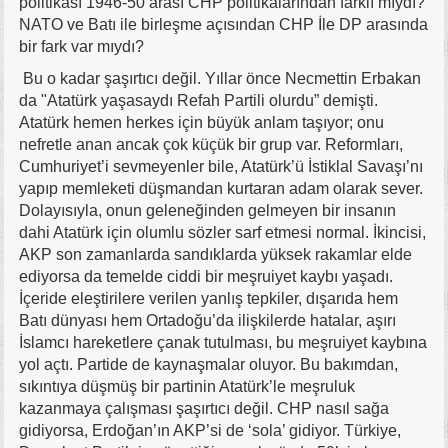
politikası 1946-50 arası CHP politikalarından farklı mıydı?
NATO ve Batı ile birleşme açısından CHP İle DP arasında
bir fark var mıydı?
Bu o kadar şaşırtıcı değil. Yıllar önce Necmettin Erbakan
da "Atatürk yaşasaydı Refah Partili olurdu” demişti.
Atatürk hemen herkes için büyük anlam taşıyor; onu
nefretle anan ancak çok küçük bir grup var. Reformları,
Cumhuriyet’i sevmeyenler bile, Atatürk’ü İstiklal Savaşı’nı
yapıp memleketi düşmandan kurtaran adam olarak sever.
Dolayısıyla, onun geleneğinden gelmeyen bir insanın
dahi Atatürk için olumlu sözler sarf etmesi normal. İkincisi,
AKP son zamanlarda sandıklarda yüksek rakamlar elde
ediyorsa da temelde ciddi bir meşruiyet kaybı yaşadı.
İçeride eleştirilere verilen yanlış tepkiler, dışarıda hem
Batı dünyası hem Ortadoğu’da ilişkilerde hatalar, aşırı
İslamcı hareketlere çanak tutulması, bu meşruiyet kaybına
yol açtı. Partide de kaynaşmalar oluyor. Bu bakımdan,
sıkıntıya düşmüş bir partinin Atatürk’le meşruluk
kazanmaya çalışması şaşırtıcı değil. CHP nasıl sağa
gidiyorsa, Erdoğan’ın AKP’si de ‘sola’ gidiyor. Türkiye,