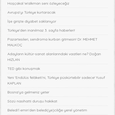
Hoşçakal Walkman seni özleyeceğiz
Avrupa’yı Türkiye kurtaracak
İşe girişte diyabet saklanıyor
Türkiye'den inanılmaz 3. sayfa haberleri!
Pazartesileri, sendroma kurban gitmesin! Dr. MEHMET
MALKOÇ
Adayların kültür-sanat alanlarındaki vaatleri ne? Doğan
HIZLAN
TED gibi konuşmak
Yeni 'Endülüs felâketi'ni, Türkiye püskürtebilir sadece! Yusuf
KAPLAN
Bosna'ya gelmeniz yeter
Sözü nasihatti duruşu hakikat
Beledi'l emin'den beledi(ye)ciliğe yerel yönetim