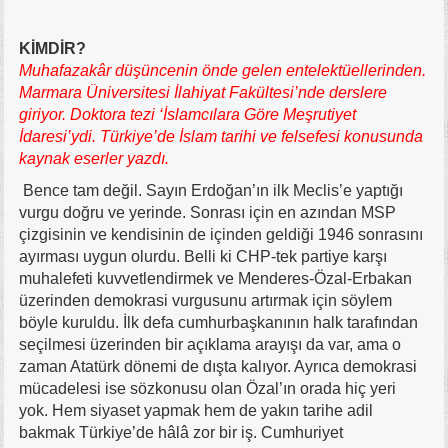
KİMDİR?
Muhafazakâr düşüncenin önde gelen entelektüellerinden.
Marmara Üniversitesi İlahiyat Fakültesi’nde derslere
giriyor. Doktora tezi ‘İslamcılara Göre Meşrutiyet
İdaresi’ydi. Türkiye’de İslam tarihi ve felsefesi konusunda
kaynak eserler yazdı.
Bence tam değil. Sayın Erdoğan’ın ilk Meclis’e yaptığı
vurgu doğru ve yerinde. Sonrası için en azından MSP
çizgisinin ve kendisinin de içinden geldiği 1946 sonrasını
ayırması uygun olurdu. Belli ki CHP-tek partiye karşı
muhalefeti kuvvetlendirmek ve Menderes-Özal-Erbakan
üzerinden demokrasi vurgusunu artırmak için söylem
böyle kuruldu. İlk defa cumhurbaşkanının halk tarafından
seçilmesi üzerinden bir açıklama arayışı da var, ama o
zaman Atatürk dönemi de dışta kalıyor. Ayrıca demokrasi
mücadelesi ise sözkonusu olan Özal’ın orada hiç yeri
yok. Hem siyaset yapmak hem de yakın tarihe adil
bakmak Türkiye’de hâlâ zor bir iş. Cumhuriyet