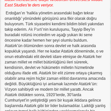
East Studies’te ders veriyor.
Erdoğan’ın ‘halkla yönetim arasındaki bağın tekrar
onarıldığı’ yönündeki görüşünü ana fikir olarak doğru
buluyorum. Türk siyasetini kendimi bildim bileli yakından
takip ederim.
Ak Parti
’nin kuruluşunu, Tayyip Bey’in
buradaki rolünü inceledim ve aşağı yukarı iki sene
öncesine kadar hemen her şeyi olumlu buldum.
Atatürk’ün ölümünden sonra devlet ve halk arasında
kopukluk yaşandı. Her ne kadar Atatürk döneminde, o ve
onun etrafındaki elit devleti idare etmişse de Atatürk her
zaman millet ve millet bütünlüğünü ileri sürerek,
kendisinin, devlet ve hükümetin milletin hizmetinde
olduğunu ifade etti. Atatürk bir elit zümre ortaya çıkarmış
olabilir ama rejim hiçbir zaman elitist davranma amacında
değildi. Büyüklüğünü iyi anlamak lazımdır Atatürk’ün:
Vizyon sahibiydi ve modern bir millet yarattı. Ancak
Atatürk öldükten sonra, 1920’lerde, 30’larda
Cumhuriyet’in yetiştirdiği yeni bir kuşak iktidara gelince
başlarında Atatürk gibi bir lider bulamadılar. Laikliği yanlış