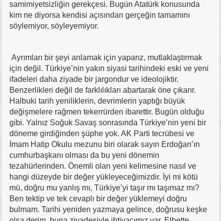
samimiyetsizliğin gerekçesi. Bugün Atatürk konusunda
kim ne diyorsa kendisi açısından gerçeğin tamamını
söylemiyor, söyleyemiyor.
Ayrımları bir şeyi anlamak için yaparız, mutlaklaştırmak
için değil. Türkiye’nin yakın siyasi tarihindeki eski ve yeni
ifadeleri daha ziyade bir jargondur ve ideolojiktir.
Benzerlikleri değil de farklılıkları abartarak öne çıkarır.
Halbuki tarih yeniliklerin, devrimlerin yaptığı büyük
değişmelere rağmen tekerrürden ibarettir. Bugün olduğu
gibi. Yalnız Soğuk Savaş sonrasında Türkiye’nin yeni bir
döneme girdiğinden şüphe yok. AK Parti tecrübesi ve
İmam Hatip Okulu mezunu biri olarak sayın Erdoğan’ın
cumhurbaşkanı olması da bu yeni dönemin
tezahürlerinden. Önemli olan yeni kelimesine nasıl ve
hangi düzeyde bir değer yükleyeceğimizdir. İyi mi kötü
mü, doğru mu yanlış mı, Türkiye’yi taşır mı taşımaz mı?
Ben tektip ve tek cevaplı bir değer yüklemeyi doğru
bulmam. Tarihi yeniden yazmaya gelince, doğrusu keşke
olsa derim, buna ziyadesiyle ihtiyacımız var. Elbette