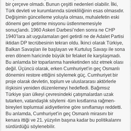
bir çerçeve olmadı. Bunun çeşitli nedenleri olabilir. İlki,
Türk devleti ve kurumlarında sürekliliğinin esas olmasıdır.
Değişimin güncelleme yoluyla olması, muhalefetin eski
dönemi geri getirme misyonu üstlenmemesiyle
sonuçlandı. 1960 Askeri Darbesi’nden sonra ne CHP
1940’lara ait uygulamaları geri getirdi ne de Adalet Partisi
iktidarı DP tecrübesinin tekrarı oldu. İkinci olarak Türkiye,
Balkan Savaşları ile başlayan ve Kurtuluş Savaşı ile sona
eren dönem haricinde büyük bir felaket ile karşılaşmadı.
Bu anlamda bir toparlanma hareketinden söz etmek olası
değil. Üçüncü olarak, erken Cumhuriyet’in geç Osmanlı
dönemini restore ettiğini söylemek güç. Cumhuriyet bir
proje olarak devletin, toplum ve uluslararası aktörlerle
ilişkisini yeniden düzenlemeyi hedefledi. Bağımsız
Türkiye şiarı ülkeyi çevresindeki çatışmalardan uzak
tutarken, vatandaşlık söylemi -tüm kısıtlarına rağmen-
bireyleri toplumsal aidiyetlerine göre sınıflamayı reddetti.
Bu anlamda, Cumhuriyet’in geç Osmanlı mirasını bir
kenara ittiği ve 21. yüzyılın başına kadar bu politikalarını
sürdürdüğü söylenebilir.