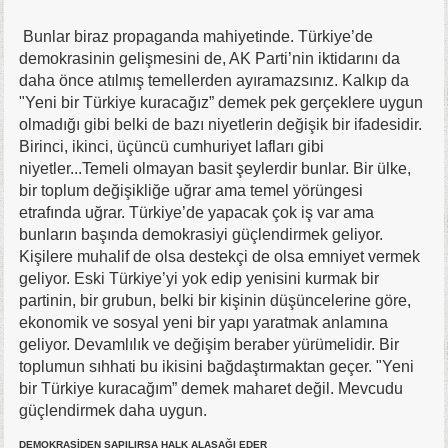
Bunlar biraz propaganda mahiyetinde. Türkiye’de
demokrasinin gelişmesini de, AK Parti’nin iktidarını da
daha önce atılmış temellerden ayıramazsınız. Kalkıp da
"Yeni bir Türkiye kuracağız” demek pek gerçeklere uygun
olmadığı gibi belki de bazı niyetlerin değişik bir ifadesidir.
Birinci, ikinci, üçüncü cumhuriyet lafları gibi
niyetler...Temeli olmayan basit şeylerdir bunlar. Bir ülke,
bir toplum değişikliğe uğrar ama temel yörüngesi
etrafında uğrar. Türkiye’de yapacak çok iş var ama
bunların başında demokrasiyi güçlendirmek geliyor.
Kişilere muhalif de olsa destekçi de olsa emniyet vermek
geliyor. Eski Türkiye’yi yok edip yenisini kurmak bir
partinin, bir grubun, belki bir kişinin düşüncelerine göre,
ekonomik ve sosyal yeni bir yapı yaratmak anlamına
geliyor. Devamlılık ve değişim beraber yürümelidir. Bir
toplumun sıhhati bu ikisini bağdaştırmaktan geçer. "Yeni
bir Türkiye kuracağım” demek maharet değil. Mevcudu
güçlendirmek daha uygun.
DEMOKRASİDEN SAPILIRSA HALK ALAŞAĞI EDER