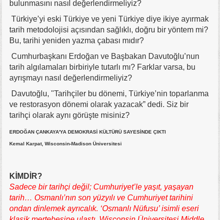
bulunmasını nasıl değerlendirmeliyiz?
Türkiye’yi eski Türkiye ve yeni Türkiye diye ikiye ayırmak
tarih metodolojisi açısından sağlıklı, doğru bir yöntem mi?
Bu, tarihi yeniden yazma çabası mıdır?
Cumhurbaşkanı Erdoğan ve Başbakan Davutoğlu’nun
tarih algılamaları birbiriyle tutarlı mı? Farklar varsa, bu
ayrışmayı nasıl değerlendirmeliyiz?
Davutoğlu, "Tarihçiler bu dönemi, Türkiye’nin toparlanma
ve restorasyon dönemi olarak yazacak” dedi. Siz bir
tarihçi olarak aynı görüşte misiniz?
ERDOĞAN ÇANKAYA'YA DEMOKRASİ KÜLTÜRÜ SAYESİNDE ÇIKTI
Kemal Karpat, Wisconsin-Madison Üniversitesi
KİMDİR?
Sadece bir tarihçi değil; Cumhuriyet’le yaşıt, yaşayan
tarih… Osmanlı’nın son yüzyılı ve Cumhuriyet tarihini
ondan dinlemek ayrıcalık. ‘Osmanlı Nüfusu’ isimli eseri
klasik mertebesine ulaştı. Wisconsin Üniversitesi Middle