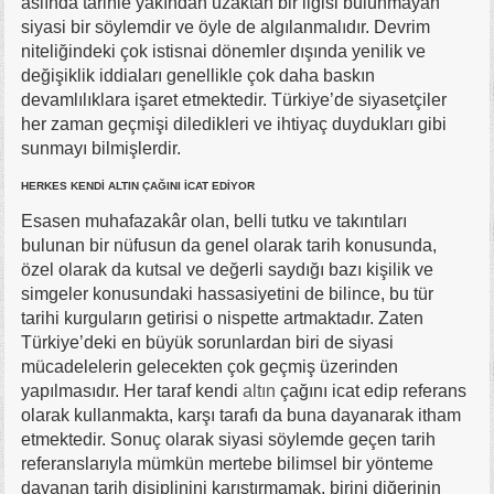
aslında tarihle yakından uzaktan bir ilgisi bulunmayan
siyasi bir söylemdir ve öyle de algılanmalıdır. Devrim
niteliğindeki çok istisnai dönemler dışında yenilik ve
değişiklik iddiaları genellikle çok daha baskın
devamlılıklara işaret etmektedir. Türkiye’de siyasetçiler
her zaman geçmişi diledikleri ve ihtiyaç duydukları gibi
sunmayı bilmişlerdir.
HERKES KENDİ ALTIN ÇAĞINI İCAT EDİYOR
Esasen muhafazakâr olan, belli tutku ve takıntıları
bulunan bir nüfusun da genel olarak tarih konusunda,
özel olarak da kutsal ve değerli saydığı bazı kişilik ve
simgeler konusundaki hassasiyetini de bilince, bu tür
tarihi kurguların getirisi o nispette artmaktadır. Zaten
Türkiye’deki en büyük sorunlardan biri de siyasi
mücadelelerin gelecekten çok geçmiş üzerinden
yapılmasıdır. Her taraf kendi
altın
çağını icat edip referans
olarak kullanmakta, karşı tarafı da buna dayanarak itham
etmektedir. Sonuç olarak siyasi söylemde geçen tarih
referanslarıyla mümkün mertebe bilimsel bir yönteme
dayanan tarih disiplinini karıştırmamak, birini diğerinin