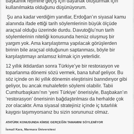
başkanlık rejimine geçiş için dayanak oluşturmak için
kullanılmakta olduğunu düşünüyorum.
Şu ana kadar verdiğim yanıtlar, Erdoğan’ın siyasal kamu
alanında ifade ettiği tarih söylemlerinin büyük ölçüde
araçsal olduğu üzerinde durdu. Davutoğlu’nun tarih
söylemlerinin niteliği konusunda henüz oluşmuş bir
yargım yok. Ama karşılaştırma yapılacak görüşlerden
birinin bile araçsal olduğunun saptanması, böyle bir
karşılaştırmayı anlamsız kılmak için yeterlidir.
12 yıllık iktidardan sonra Türkiye’ye bir restorasyon ve
toparlanma dönemi sözü vermek, bana tuhaf geliyor. Bu
söz içinde on iki yıllık dönemin eleştirisini barındırıyor gibi
geliyor, bu ancak muhalefetin söylemi olabilir. Tabii
Cumhurbaşkanı’nın ‘yeni Türkiye’ önerisiyle, Başbakan’ın
‘restorasyon’ önerisinin bağdaştırılması da herhalde çok
zor olacaktır. Ama siyasal stratejiniz içinde iç tutarlılık
kaygısı taşımıyorsanız bu sizin sorununuz olmaz.
ATATÜRK KONUSUNDA KİMSE GERÇEĞİN TAMAMINI SÖYLEMİYOR
İsmail Kara, Marmara Üniversitesi