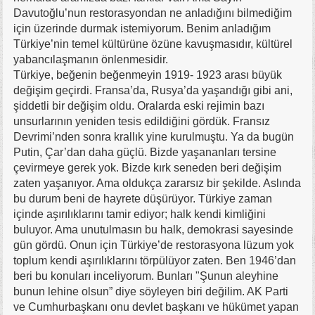
Davutoğlu’nun restorasyondan ne anladığını bilmediğim
için üzerinde durmak istemiyorum. Benim anladığım
Türkiye’nin temel kültürüne özüne kavuşmasıdır, kültürel
yabancılaşmanın önlenmesidir.
Türkiye, beğenin beğenmeyin 1919- 1923 arası büyük
değişim geçirdi. Fransa’da, Rusya’da yaşandığı gibi ani,
şiddetli bir değişim oldu. Oralarda eski rejimin bazı
unsurlarının yeniden tesis edildiğini gördük. Fransız
Devrimi’nden sonra krallık yine kurulmuştu. Ya da bugün
Putin, Çar’dan daha güçlü. Bizde yaşananları tersine
çevirmeye gerek yok. Bizde kırk seneden beri değişim
zaten yaşanıyor. Ama oldukça zararsız bir şekilde. Aslında
bu durum beni de hayrete düşürüyor. Türkiye zaman
içinde aşırılıklarını tamir ediyor; halk kendi kimliğini
buluyor. Ama unutulmasın bu halk, demokrasi sayesinde
gün gördü. Onun için Türkiye’de restorasyona lüzum yok
toplum kendi aşırılıklarını törpülüyor zaten. Ben 1946’dan
beri bu konuları inceliyorum. Bunları "Şunun aleyhine
bunun lehine olsun” diye söyleyen biri değilim. AK Parti
ve Cumhurbaşkanı onu devlet başkanı ve hükümet yapan