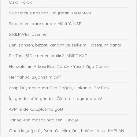
Özkır Faruk
Siyasetçiye nasihat- Hayrettin KARAMAN
Siyaset ve idare sanatı- Müfit YÜKSEL
SIKILMA'lar Üzerine
Ben, şahsen, bizzat, kendim ve selfie’m: Hastayım bana!
Bir Türk IŞİD'e neden katılır?- ARİFE KABİL
Hanzala'nın Arkası Bize Dönük - Yusuf Ziya Cömert
Her Yahudi Siyonist midir?
Arap Düşmanlarına Gün Doğdu, Hakan ALBAYRAK
İyi günde, kötü günde... Ölüm bizi ayırana dek!
AVM’lerde kutuplaşma yok!
Tarihçilerin masasında Yeni Türkiye
Öncü kuşağın üç 'sütun'u: Âlim, ârif, hakîm- Yusuf KAPLAN