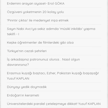
Erdemini arayan siyaset- Erol GÖKA
Özgüveni yoketmenin 20 kolay yolu
'Pirıntır çıktısı' ile medeniyet inşa etmek
Sayın Nabi Avcı'ya sekiz adımda 'mûsikî inkılâbı' yapma
teklifi - I
Keşke öğretmenler de filmlerdeki gibi olsa
Türkiye'nin cezalı şehirleri
İş arkadaşınız patronunuz olursa… Nasıl olgun
davranırsınız?
Erasmus kuşağı baştacı, Ezher, Pakistan kuşağı başaşağı!
Yusuf KAPLAN
Dünyayı yedik doymadık
Erdoğan’ın kerameti
Üniversitelerdeki paralel çeteleşmeye dikkat! Yusuf KAPLAN