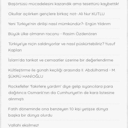
Başörtüsü mücadelesini kazandık ama tesettürü kaybettik!
Okullar açılırken gençlere birkaç not- Ali Nur KUTLU
Yeni Türkiye’nin dirilişi nasıl mümkündür?- Ergün Yıldırım
Büyük ülke olmanın raconu - Rasim Özdenören
Türkiye’ye niçin saldırıyorlar ve nasıl püskürtebiliriz? Yusuf
Kaplan
İslam’da tarikat ve cemaatler üzerine bir değerlendirme
Kültleştirme ile günah keçiliği arasında II. Abdülhamid - M.
ŞÜKRÜ HANİOĞLU
Rockefeller ‘fakirlere yardım’ diye gelip isyancılara para
dağıtınca Osmanlı’nın da Cumhuriyet’in de kara listesine
alınmıştı
Fatih döneminde ona benzeyen 10 kişi yetişse dünya
başka bir dünya olurdu
Vallahi eksilmez!