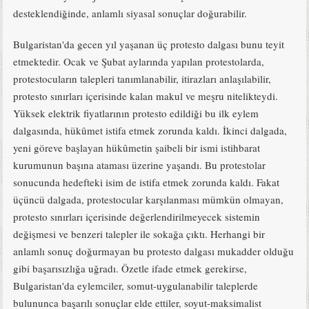
desteklendiğinde, anlamlı siyasal sonuçlar doğurabilir.
Bulgaristan'da gecen yıl yaşanan üç protesto dalgası bunu teyit
etmektedir. Ocak ve Şubat aylarında yapılan protestolarda,
protestocuların talepleri tanımlanabilir, itirazları anlaşılabilir,
protesto sınırları içerisinde kalan makul ve meşru nitelikteydi.
Yüksek elektrik fiyatlarının protesto edildiği bu ilk eylem
dalgasında, hükûmet istifa etmek zorunda kaldı. İkinci dalgada,
yeni göreve başlayan hükûmetin şaibeli bir ismi istihbarat
kurumunun başına ataması üzerine yaşandı. Bu protestolar
sonucunda hedefteki isim de istifa etmek zorunda kaldı. Fakat
üçüncü dalgada, protestocular karşılanması mümkün olmayan,
protesto sınırları içerisinde değerlendirilmeyecek sistemin
değişmesi ve benzeri talepler ile sokağa çıktı. Herhangi bir
anlamlı sonuç doğurmayan bu protesto dalgası mukadder olduğu
gibi başarısızlığa uğradı. Özetle ifade etmek gerekirse,
Bulgaristan'da eylemciler, somut-uygulanabilir taleplerde
bulununca başarılı sonuçlar elde ettiler, soyut-maksimalist