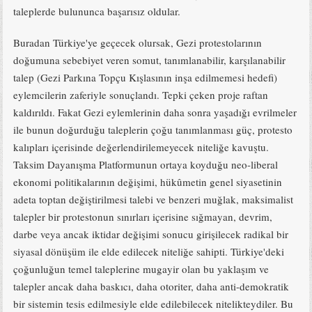
taleplerde bulununca başarısız oldular.
Buradan Türkiye'ye geçecek olursak, Gezi protestolarının
doğumuna sebebiyet veren somut, tanımlanabilir, karşılanabilir
talep (Gezi Parkına Topçu Kışlasının inşa edilmemesi hedefi)
eylemcilerin zaferiyle sonuçlandı. Tepki çeken proje raftan
kaldırıldı. Fakat Gezi eylemlerinin daha sonra yaşadığı evrilmeler
ile bunun doğurduğu taleplerin çoğu tanımlanması güç, protesto
kalıpları içerisinde değerlendirilemeyecek niteliğe kavuştu.
Taksim Dayanışma Platformunun ortaya koyduğu neo-liberal
ekonomi politikalarının değişimi, hükûmetin genel siyasetinin
adeta toptan değiştirilmesi talebi ve benzeri muğlak, maksimalist
talepler bir protestonun sınırları içerisine sığmayan, devrim,
darbe veya ancak iktidar değişimi sonucu girişilecek radikal bir
siyasal dönüşüm ile elde edilecek niteliğe sahipti. Türkiye'deki
çoğunluğun temel taleplerine mugayir olan bu yaklaşım ve
talepler ancak daha baskıcı, daha otoriter, daha anti-demokratik
bir sistemin tesis edilmesiyle elde edilebilecek nitelikteydiler. Bu