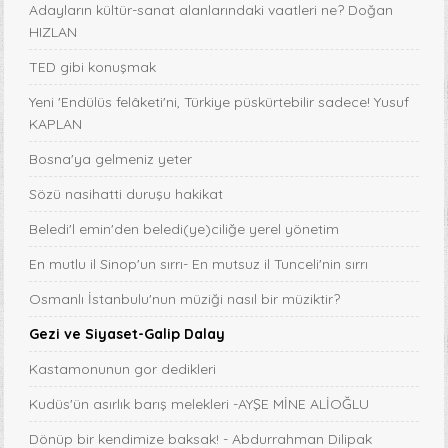
Adayların kültür-sanat alanlarındaki vaatleri ne? Doğan
HIZLAN
TED gibi konuşmak
Yeni 'Endülüs felâketi'ni, Türkiye püskürtebilir sadece! Yusuf
KAPLAN
Bosna'ya gelmeniz yeter
Sözü nasihatti duruşu hakikat
Beledi'l emin'den beledi(ye)ciliğe yerel yönetim
En mutlu il Sinop'un sırrı- En mutsuz il Tunceli'nin sırrı
Osmanlı İstanbulu'nun müziği nasıl bir müziktir?
Gezi ve Siyaset-Galip Dalay
Kastamonunun gor dedikleri
Kudüs'ün asırlık barış melekleri -AYŞE MİNE ALİOĞLU
Dönüp bir kendimize baksak! - Abdurrahman Dilipak