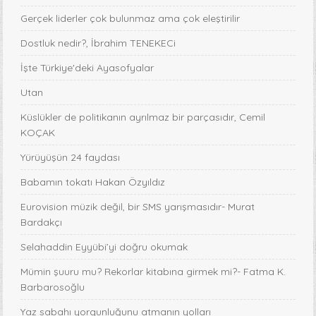
Gerçek liderler çok bulunmaz ama çok eleştirilir
Dostluk nedir?, İbrahim TENEKECi
İşte Türkiye'deki Ayasofyalar
Utan
Küslükler de politikanın ayrılmaz bir parçasıdır, Cemil
KOÇAK
Yürüyüşün 24 faydası
Babamın tokatı Hakan Özyıldız
Eurovision müzik değil, bir SMS yarışmasıdır- Murat
Bardakçı
Selahaddin Eyyübi’yi doğru okumak
Mümin şuuru mu? Rekorlar kitabına girmek mi?- Fatma K.
Barbarosoğlu
Yaz sabahı yorgunluğunu atmanın yolları