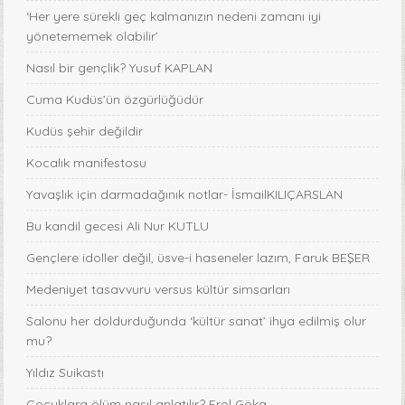
‘Her yere sürekli geç kalmanızın nedeni zamanı iyi
yönetememek olabilir’
Nasıl bir gençlik? Yusuf KAPLAN
Cuma Kudüs’ün özgürlüğüdür
Kudüs şehir değildir
Kocalık manifestosu
Yavaşlık için darmadağınık notlar- İsmailKILIÇARSLAN
Bu kandil gecesi Ali Nur KUTLU
Gençlere idoller değil, üsve-i haseneler lazım, Faruk BEŞER
Medeniyet tasavvuru versus kültür simsarları
Salonu her doldurduğunda ‘kültür sanat’ ihya edilmiş olur
mu?
Yıldız Suikastı
Çocuklara ölüm nasıl anlatılır? Erol Göka