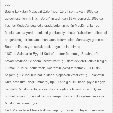
var.
Batı'yı korkutan Malazgirt Zaferi'nden 15 yıl sonra, yani 1086 da
gerçekleştirilen ilk Haçlı Seferi'nin ardından 13 yıl sonra da 1099 da
Haçlılar Kudüs'ü işgal edip orada bulunan bütün Müslümanları ve
Müslümanlara yardım ettikleri gerekçesiyle bütün Yahudileri tarihte eşi
az görülmüş bir katliamla hunharca öldürmüşler. Manzarayı gören bir
Batılının ifadesiyle, sokaklar diz boyu kanla dolmuş.
1187 de Salahattin Eyyubi Kudüs'ü tekrar fethetmiş. Salahattin'in
hayatı boyunca üç önemli hedefi varmış: İslam devletçiklerinin birliğini
kurmak, Kudüs'ü fethetmek, Kostantiniyye'yi fethetmek. İlk ikisini
başarmış, üçüncünün hazırlıklarını yaparken vefat etmiş. Salahattin
Kürt, ama ırkçı değil ümmetçi, tıpkı Fatih gibi. Bu bana şöyle bir şey
hatırlattı. Müslümanlık ancak ırkçılık aşılınca birleştirici olur. Çünkü
ümmet olmanın önündeki en son engel ırkçılıktır. O aşılmadan kâmil
Müslüman olunamıyor.
Kudüs'te sadece Mescid-i Aksa değil, yüzlerce muhteşem tarihi eser