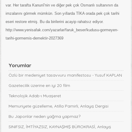
var. Her tarafta Kanunî'nin ve diğer pek çok Osmanlı sultanının da
imzalarını görmek mümkün. Son yıllarda TİKA orada pek çok tarihi
eseri restore etmiş. Bu da birilerini acayip rahatsız ediyor.
http://www.yenisafak.com/yazarlar/faruk_beser/kudusu-gormeyen-
tarihi-gormemis-demektir-2027369
Yorumlar
Özlü bir medeniyet tasavvuru manifestosu - Yusuf KAPLAN
Gazetecilik üzerine en iyi 20 film
Teknolojik Adab-ı Muaşeret
Memuriyete güzelleme, Atilla Pamirli, Anlayış Dergisi
Bu Japonlar neden yağma yapmaz?
SINIFSIZ, İMTİYAZSIZ, KAYNAŞMIŞ BÜROKRASİ, Anlayış