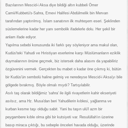
Bazılarının Mescid-i Aksa diye bildiği altın kubbeli Ömer
Camii/Kubbetü's-Sahra, Emevi Halifesi Abdülmelik bin Mervan
tarafından yaptırılmış. İslam sanatının ilk muhteşem eseri. Şeklinden
süslemelerine kadar her yanı sembolik ifadelerle dolu. Her şekil bir
anlam ifade ediyor.
Yapılma sebebi konusunda iki farklı şey söyleniyor ama makul olan,
Kudüs'teki Yahudi ve Hıristiyan eserlerine karşı Müslümanların eziklik
duymalarının önüne geçmek, biz istersek daha alasını da yapabiliriz
özgüvenini vermek. Gerçekten bu mabet o kadar öne çıkmış ki, bütün
bir Kudüs'ün sembolü haline gelmiş ve neredeyse Mescid-i Aksa'yı bile
gölgede bırakmış. Böyle olmalı mıydı? Tartışılabilir.
Asılı taş olarak bildiğimiz 'sahra' ile ilgili rivayetlerin kahir ekseriyeti
asılsız, ama Hz. Musa'dan beri Yahudilerin kıblesi, yağlanma ve
kurban kesme taşı olduğu sabit. Yani bu taşın ulü'l azm bir
peygambere kıble olma gibi bir kutsiyeti var. Resulüllah'ın üzerine
basıp miraca çıktığı, bu sebeple önceleri havada olduğu, üzerinde