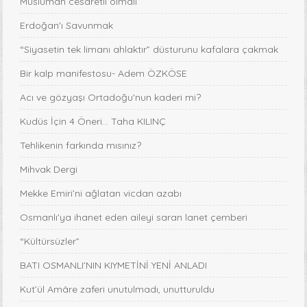
Müslüman cesaretli olmalı
Erdoğan'ı Savunmak
“Siyasetin tek limanı ahlaktır” düsturunu kafalara çakmak
Bir kalp manifestosu- Adem ÖZKÖSE
Acı ve gözyaşı Ortadoğu'nun kaderi mi?
Kudüs İçin 4 Öneri... Taha KILINÇ
Tehlikenin farkında mısınız?
Mihvak Dergi
Mekke Emiri’ni ağlatan vicdan azabı
Osmanlı'ya ihanet eden aileyi saran lanet çemberi
“Kültürsüzler”
BATI OSMANLI’NIN KIYMETİNİ YENİ ANLADI
Kut’ül Amâre zaferi unutulmadı, unutturuldu