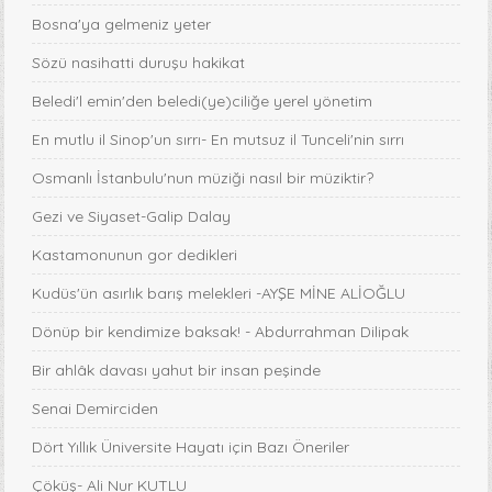
Bosna'ya gelmeniz yeter
Sözü nasihatti duruşu hakikat
Beledi'l emin'den beledi(ye)ciliğe yerel yönetim
En mutlu il Sinop'un sırrı- En mutsuz il Tunceli'nin sırrı
Osmanlı İstanbulu'nun müziği nasıl bir müziktir?
Gezi ve Siyaset-Galip Dalay
Kastamonunun gor dedikleri
Kudüs'ün asırlık barış melekleri -AYŞE MİNE ALİOĞLU
Dönüp bir kendimize baksak! - Abdurrahman Dilipak
Bir ahlâk davası yahut bir insan peşinde
Senai Demirciden
Dört Yıllık Üniversite Hayatı için Bazı Öneriler
Çöküş- Ali Nur KUTLU