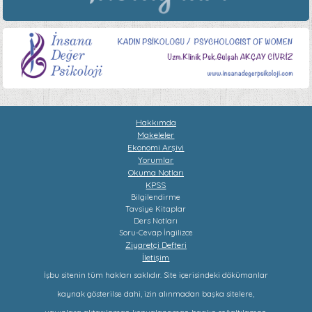
Hakkımda
Makeleler
Ekonomi Arşivi
Yorumlar
Okuma Notları
KPSS
Bilgilendirme
Tavsiye Kitaplar
Ders Notları
Soru-Cevap
İngilizce
Ziyaretçi Defteri
İletişim
İşbu sitenin tüm hakları saklıdır. Site içerisindeki dökümanlar
kaynak gösterilse dahi, izin alınmadan başka sitelere,