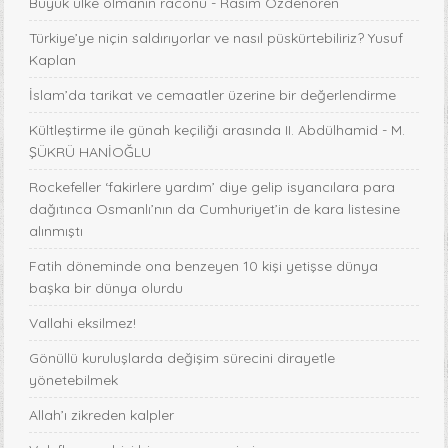
Büyük ülke olmanın raconu - Rasim Özdenören
Türkiye’ye niçin saldırıyorlar ve nasıl püskürtebiliriz? Yusuf
Kaplan
İslam’da tarikat ve cemaatler üzerine bir değerlendirme
Kültleştirme ile günah keçiliği arasında II. Abdülhamid - M.
ŞÜKRÜ HANİOĞLU
Rockefeller ‘fakirlere yardım’ diye gelip isyancılara para
dağıtınca Osmanlı’nın da Cumhuriyet’in de kara listesine
alınmıştı
Fatih döneminde ona benzeyen 10 kişi yetişse dünya
başka bir dünya olurdu
Vallahi eksilmez!
Gönüllü kuruluşlarda değişim sürecini dirayetle
yönetebilmek
Allah’ı zikreden kalpler