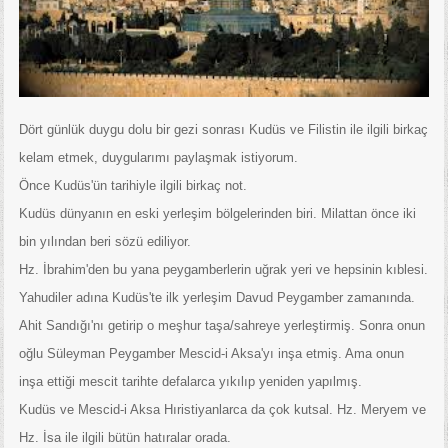
Dört günlük duygu dolu bir gezi sonrası Kudüs ve Filistin ile ilgili birkaç
kelam etmek, duygularımı paylaşmak istiyorum.
Önce Kudüs'ün tarihiyle ilgili birkaç not.
Kudüs dünyanın en eski yerleşim bölgelerinden biri. Milattan önce iki
bin yılından beri sözü ediliyor.
Hz. İbrahim'den bu yana peygamberlerin uğrak yeri ve hepsinin kıblesi.
Yahudiler adına Kudüs'te ilk yerleşim Davud Peygamber zamanında.
Ahit Sandığı'nı getirip o meşhur taşa/sahreye yerleştirmiş. Sonra onun
oğlu Süleyman Peygamber Mescid-i Aksa'yı inşa etmiş. Ama onun
inşa ettiği mescit tarihte defalarca yıkılıp yeniden yapılmış.
Kudüs ve Mescid-i Aksa Hıristiyanlarca da çok kutsal. Hz. Meryem ve
Hz. İsa ile ilgili bütün hatıralar orada.