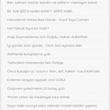
Ben, şahsen, bizzat, kendim ve selfie’m: Hastayım bana!
Bir Türk IŞİD'e neden katılır?- ARİFE KABİL
Hanzala'nın Arkası Bize Dönük - Yusuf Ziya Cömert
Her Yahudi Siyonist midir?
Arap Düşmanlarına Gün Doğdu, Hakan ALBAYRAK
İyi günde, kötü günde... Ölüm bizi ayırana dek!
AVM’lerde kutuplaşma yok!
Tarihçilerin masasında Yeni Türkiye
Öncü kuşağın üç 'sütun'u: Âlim, ârif, hakîm- Yusuf KAPLAN
Erdemini arayan siyaset- Erol GÖKA
Özgüveni yoketmenin 20 kolay yolu
'Pirıntır çıktısı' ile medeniyet inşa etmek
Sayın Nabi Avcı'ya sekiz adımda 'mûsikî inkılâbı' yapma