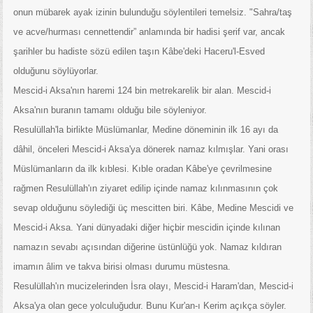
onun mübarek ayak izinin bulunduğu söylentileri temelsiz. "Sahra/taş
ve acve/hurması cennettendir” anlamında bir hadisi şerif var, ancak
şarihler bu hadiste sözü edilen taşın Kâbe'deki Haceru'l-Esved
olduğunu söylüyorlar.
Mescid-i Aksa'nın haremi 124 bin metrekarelik bir alan. Mescid-i
Aksa'nın buranın tamamı olduğu bile söyleniyor.
Resulüllah'la birlikte Müslümanlar, Medine döneminin ilk 16 ayı da
dâhil, önceleri Mescid-i Aksa'ya dönerek namaz kılmışlar. Yani orası
Müslümanların da ilk kıblesi. Kıble oradan Kâbe'ye çevrilmesine
rağmen Resulüllah'ın ziyaret edilip içinde namaz kılınmasının çok
sevap olduğunu söylediği üç mescitten biri. Kâbe, Medine Mescidi ve
Mescid-i Aksa. Yani dünyadaki diğer hiçbir mescidin içinde kılınan
namazın sevabı açısından diğerine üstünlüğü yok. Namaz kıldıran
imamın âlim ve takva birisi olması durumu müstesna.
Resulüllah'ın mucizelerinden İsra olayı, Mescid-i Haram'dan, Mescid-i
Aksa'ya olan gece yolculuğudur. Bunu Kur'an-ı Kerim açıkça söyler.