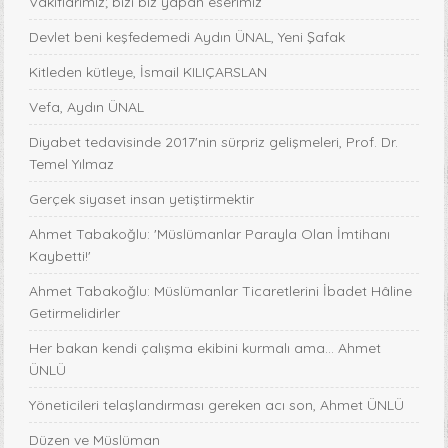
Vakıflarımız; bizi biz yapan eserimiz
Devlet beni keşfedemedi Aydın ÜNAL, Yeni Şafak
Kitleden kütleye, İsmail KILIÇARSLAN
Vefa, Aydın ÜNAL
Diyabet tedavisinde 2017'nin sürpriz gelişmeleri, Prof. Dr.
Temel Yılmaz
Gerçek siyaset insan yetiştirmektir
Ahmet Tabakoğlu: 'Müslümanlar Parayla Olan İmtihanı
Kaybetti!'
Ahmet Tabakoğlu: Müslümanlar Ticaretlerini İbadet Hâline
Getirmelidirler
Her bakan kendi çalışma ekibini kurmalı ama… Ahmet
ÜNLÜ
Yöneticileri telaşlandırması gereken acı son, Ahmet ÜNLÜ
Düzen ve Müslüman