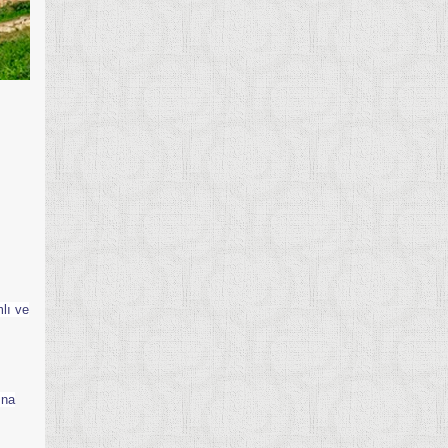
lı ve
ına