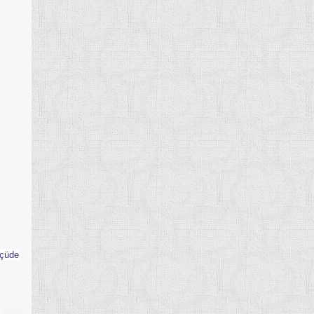
lçüde