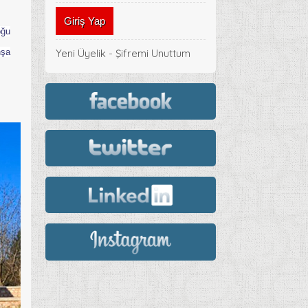
oğu
nşa
Yeni Üyelik
-
Şifremi Unuttum