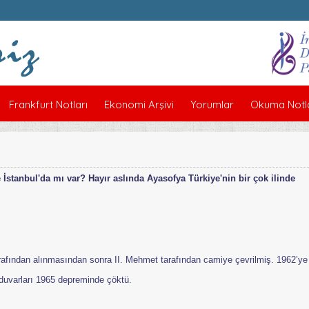
Frankfurt Notları
Ekonomi Arşivi
Yorumlar
Okuma Notla
İstanbul'da mı var? Hayır aslında Ayasofya Türkiye'nin bir çok ilinde
arafından alınmasından sonra II. Mehmet tarafından camiye çevrilmiş. 1962’ye
 duvarları 1965 depreminde çöktü.