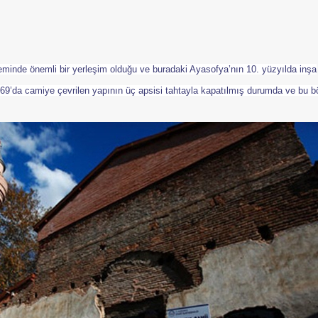
de önemli bir yerleşim olduğu ve buradaki Ayasofya’nın 10. yüzyılda inşa
1869’da camiye çevrilen yapının üç apsisi tahtayla kapatılmış durumda ve bu 