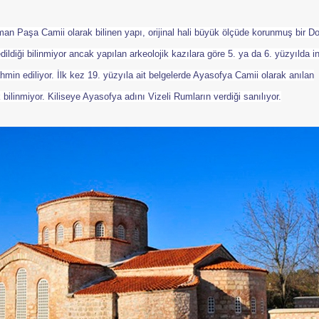
n Paşa Camii olarak bilinen yapı, orijinal hali büyük ölçüde korunmuş bir D
edildiği bilinmiyor ancak yapılan arkeolojik kazılara göre 5. ya da 6. yüzyılda i
ahmin ediliyor. İlk kez 19. yüzyıla ait belgelerde Ayasofya Camii olarak anılan
linmiyor. Kiliseye Ayasofya adını Vizeli Rumların verdiği sanılıyor.