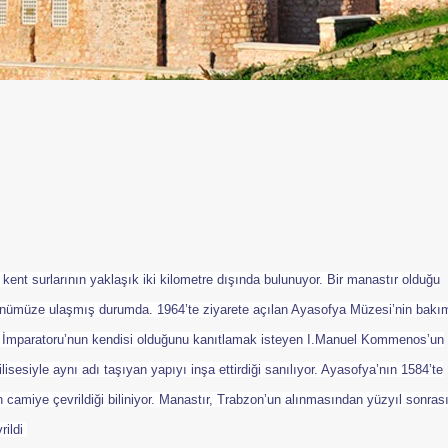
ent surlarının yaklaşık iki kilometre dışında bulunuyor. Bir manastır olduğu
günümüze ulaşmış durumda. 1964’te ziyarete açılan Ayasofya Müzesi’nin bakım
 İmparatoru’nun kendisi olduğunu kanıtlamak isteyen I.Manuel Kommenos’un
isesiyle aynı adı taşıyan yapıyı inşa ettirdiği sanılıyor. Ayasofya’nın 1584’te
 camiye çevrildiği biliniyor. Manastır, Trabzon’un alınmasından yüzyıl sonras
ildi
.