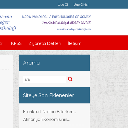
Üye Ol
Üye Girişi
rı
KPSS
Ziyaretçi Defteri
İletişim
Arama
Siteye Son Eklenenler
Frankfurt Notları Biterken...
Almanya Ekonomisinin...