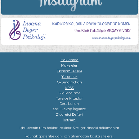
Hakkımda
Makeleler
Ekonomi Arşivi
Yorumlar
Okuma Notları
KPSS
Bilgilendirme
Tavsiye Kitaplar
Ders Notları
Soru-Cevap
İngilizce
Ziyaretçi Defteri
İletişim
İşbu sitenin tüm hakları saklıdır. Site içerisindeki dökümanlar
kaynak gösterilse dahi, izin alınmadan başka sitelere,