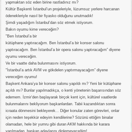
yapmaktan söz eden birine rastladınız mı?
Kültür Başkenti İstanbul’un projeleriyle, lüzumsuz yerlere harcanan
ödenekleriyle nasıl bir fiyasko olduğunu unutmadık!
Şimdi yaşadığım İstanbul’dan söz etmek istiyorum.
Bakın oyumu kime vereceğim?
"Ben İstanbul’a bir
kütüphane yaptıracağım. Ben İstanbul’a bir konser salonu
yaptıracağım. Ben İstanbul’a bir opera salonu yaptıracağım” diyene
oyumu vereceğim.
Ve bir vaatte daha bulunmasını istiyorum.
"İstanbul’a artık AVM ve gökdelen yaptırmayacağım” diyene
vereceğim oyumu!
Başkent Ankara’ya bir konser salonu yapıldı mı? Yeni bir kütüphane
açıldı mı? Bunlar yapılmadıkça, o kenti yönetenin başarısından söz
edemem. İzmir’den başlayarak birçok kent için, kültürel vaatlerde
bulunmalarını bekliyorum başkanlardan. Tabii kazandıktan sonra
icraata dönmesini bekleyerek... Diğer konular zaten görevleri, onlar
için neden teşekkür edeyim kendilerine? Sözünü ettiğim binalar
olamadan, hele bir yumru gibi duran AKM hakkında bir karara
varılmadan, başkan adaylarını dinlemeyeceğim!