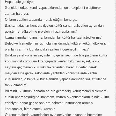
Hepsi esip gürlüyor.
Genelde herkes kendi yapacaklarından çok rakiplerini eleştirerek
zaman harcıyor.
Onların vaatleri arasında merak ettiğim konu şu.
Başkan adayları kentleri, ilçeleri kültür-sanat faaliyetleri açısından
geliştirme, yükseltme projelerini hazırladılar mı?
Uzmanlarından, danışmanlarından bir kültür haritası istediler mi?
Belediye hizmetlerinin rutin olanları dışında kültürel yükümlülükler için
planları var mı? Bu alandaki vaatlerini öğrenebilir miyiz?
Bırakın yerel yönetim seçimlerini, genel seçimde bile partilerin kültür
konusundaki program kitapçığında verilen bilgi, yüzeysel, iki-üç
sayfayı geçmeyen kurusıkı tekrarlardan ibaret. Liderler, gerek
meydanlarda gerek salonlarda yaptıkları konuşmalarda kentin
kültüründen, o kente kültür alanında yapacaklarından söz ettiklerine
tanık olmadım.
Bilirsiniz, kültürün, sanatın adının geçmediği konuşmaları dinlemem,
çünkü önem taşıdığına inanmam. Ayrıca o konuşmaların içinde kültür,
edebiyat, sanat geçse sanırım hakaret unsurundan arınır o
konuşmalar, biraz estetik kazanır.
O konuşmalarda vatandaşları öyle geriyorlar, siyasetin hücresine