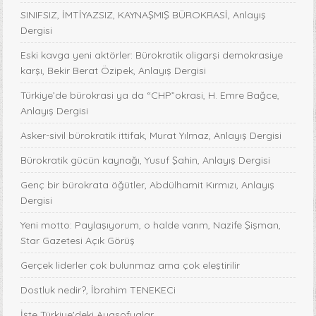
SINIFSIZ, İMTİYAZSIZ, KAYNAŞMIŞ BÜROKRASİ, Anlayış
Dergisi
Eski kavga yeni aktörler: Bürokratik oligarşi demokrasiye
karşı, Bekir Berat Özipek, Anlayış Dergisi
Türkiye’de bürokrasi ya da “CHP”okrasi, H. Emre Bağce,
Anlayış Dergisi
Asker-sivil bürokratik ittifak, Murat Yılmaz, Anlayış Dergisi
Bürokratik gücün kaynağı, Yusuf Şahin, Anlayış Dergisi
Genç bir bürokrata öğütler, Abdülhamit Kırmızı, Anlayış
Dergisi
Yeni motto: Paylaşıyorum, o halde varım, Nazife Şişman,
Star Gazetesi Açık Görüş
Gerçek liderler çok bulunmaz ama çok eleştirilir
Dostluk nedir?, İbrahim TENEKECi
İşte Türkiye'deki Ayasofyalar