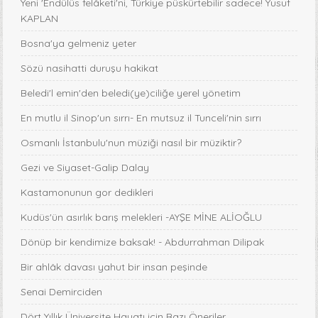
Yeni 'Endülüs felâketi'ni, Türkiye püskürtebilir sadece! Yusuf
KAPLAN
Bosna'ya gelmeniz yeter
Sözü nasihatti duruşu hakikat
Beledi'l emin'den beledi(ye)ciliğe yerel yönetim
En mutlu il Sinop'un sırrı- En mutsuz il Tunceli'nin sırrı
Osmanlı İstanbulu'nun müziği nasıl bir müziktir?
Gezi ve Siyaset-Galip Dalay
Kastamonunun gor dedikleri
Kudüs'ün asırlık barış melekleri -AYŞE MİNE ALİOĞLU
Dönüp bir kendimize baksak! - Abdurrahman Dilipak
Bir ahlâk davası yahut bir insan peşinde
Senai Demirciden
Dört Yıllık Üniversite Hayatı için Bazı Öneriler