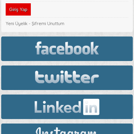
Yeni Üyelik
-
Şifremi Unuttum