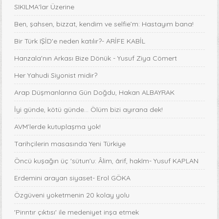
SIKILMA'lar Üzerine
Ben, şahsen, bizzat, kendim ve selfie’m: Hastayım bana!
Bir Türk IŞİD'e neden katılır?- ARİFE KABİL
Hanzala'nın Arkası Bize Dönük - Yusuf Ziya Cömert
Her Yahudi Siyonist midir?
Arap Düşmanlarına Gün Doğdu, Hakan ALBAYRAK
İyi günde, kötü günde... Ölüm bizi ayırana dek!
AVM’lerde kutuplaşma yok!
Tarihçilerin masasında Yeni Türkiye
Öncü kuşağın üç 'sütun'u: Âlim, ârif, hakîm- Yusuf KAPLAN
Erdemini arayan siyaset- Erol GÖKA
Özgüveni yoketmenin 20 kolay yolu
'Pirıntır çıktısı' ile medeniyet inşa etmek