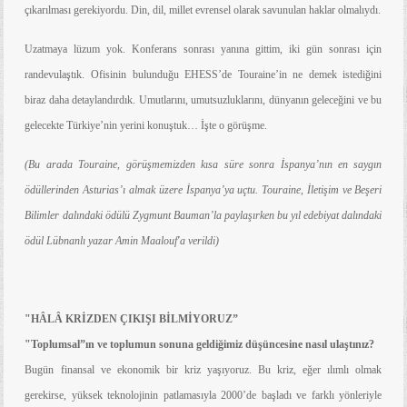
çıkarılması gerekiyordu. Din, dil, millet evrensel olarak savunulan haklar olmalıydı.
Uzatmaya lüzum yok. Konferans sonrası yanına gittim, iki gün sonrası için
randevulaştık. Ofisinin bulunduğu EHESS’de Touraine’in ne demek istediğini
biraz daha detaylandırdık. Umutlarını, umutsuzluklarını, dünyanın geleceğini ve bu
gelecekte Türkiye’nin yerini konuştuk… İşte o görüşme.
(Bu arada Touraine, görüşmemizden kısa süre sonra İspanya’nın en saygın
ödüllerinden Asturias’ı almak üzere İspanya’ya uçtu. Touraine, İletişim ve Beşeri
Bilimler dalındaki ödülü Zygmunt Bauman’la paylaşırken bu yıl edebiyat dalındaki
ödül Lübnanlı yazar Amin Maalouf'a verildi)
"HÂLÂ KRİZDEN ÇIKIŞI BİLMİYORUZ”
"Toplumsal”ın ve toplumun sonuna geldiğimiz düşüncesine nasıl ulaştınız?
Bugün finansal ve ekonomik bir kriz yaşıyoruz. Bu kriz, eğer ılımlı olmak
gerekirse, yüksek teknolojinin patlamasıyla 2000’de başladı ve farklı yönleriyle