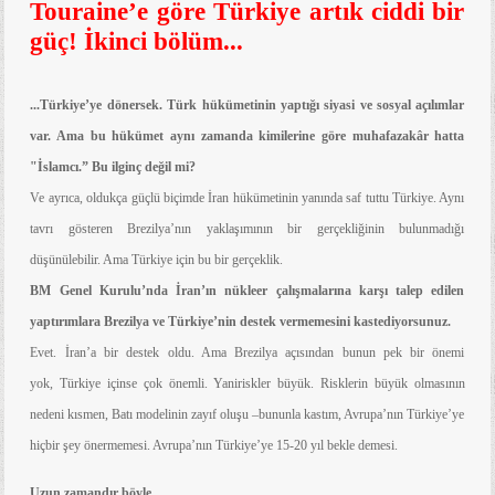
Touraine’e göre Türkiye artık ciddi bir
güç! İkinci bölüm...
...Türkiye’ye dönersek. Türk hükümetinin yaptığı siyasi ve sosyal açılımlar
var. Ama bu hükümet aynı zamanda kimilerine göre muhafazakâr hatta
"İslamcı.” Bu ilginç değil mi?
Ve ayrıca, oldukça güçlü biçimde İran hükümetinin yanında saf tuttu Türkiye. Aynı
tavrı gösteren Brezilya’nın yaklaşımının bir gerçekliğinin bulunmadığı
düşünülebilir. Ama Türkiye için bu bir gerçeklik.
BM Genel Kurulu’nda İran’ın nükleer çalışmalarına karşı talep edilen
yaptırımlara Brezilya ve Türkiye’nin destek vermemesini kastediyorsunuz.
Evet. İran’a bir destek oldu. Ama Brezilya açısından bunun pek bir önemi
yok,
Türkiye içinse çok önemli. Yani
riskler büyük. Risklerin
büyük olmasının
nedeni kısmen, Batı modelinin zayıf oluşu –bununla kastım, Avrupa’nın Türkiye’ye
hiçbir şey önermemesi. Avrupa’nın Türkiye’ye 15-20 yıl bekle demesi.
Uzun zamandır böyle…