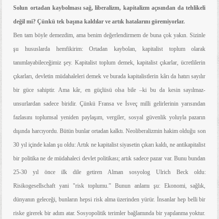
Solun ortadan kaybolması sağ, liberalizm, kapitalizm açısından da tehlikeli
değil mi? Çünkü tek başına kaldılar ve artık hatalarını göremiyorlar.
Ben tam böyle demezdim, ama benim değerlendirmem de buna çok yakın. Sizinle
şu hususlarda hemfikirim: Ortadan kaybolan, kapitalist toplum olarak
tanımlayabileceğimiz şey. Kapitalist toplum demek, kapitalist çıkarlar, ücretlilerin
çıkarları, devletin müdahaleleri demek ve burada kapitalistlerin kârı da hatırı sayılır
bir güce sahiptir. Ama kâr, en güçlüsü olsa bile –ki bu da kesin sayılmaz-
unsurlardan sadece biridir. Çünkü Fransa ve İsveç milli gelirlerinin yarısından
fazlasını toplumsal yeniden paylaşım, vergiler, sosyal güvenlik yoluyla pazarın
dışında harcıyordu.
Bütün bunlar ortadan kalktı. Neoliberalizmin hakim olduğu son
30 yıl içinde kalan şu oldu: Artık ne kapitalist siyasetin çıkarı kaldı, ne antikapitalist
bir politika ne de müdahaleci devlet politikası; artık sadece pazar var. Bunu bundan
25-30 yıl önce ilk dile getiren Alman sosyolog Ulrich Beck
oldu:
Risikogesellschaft yani "risk toplumu.” Bunun anlamı şu: Ekonomi, sağlık,
dünyanın geleceği, bunların hepsi risk alma üzerinden yürür. İnsanlar hep belli bir
riske girerek bir adım atar. Sosyopolitik terimler bağlamında bir yapılanma yoktur.