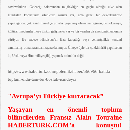
söyleyebiliriz. Geleceği bakımından muğlaklığın en güçlü olduğu ülke olan
Hindistan konusunda zihinlerde sorular var, ama genel bir değerlendirme
yapıldığında, çok kanlı dinsel çatışmalar yaşanmış olmasına rağmen, demokrasiye,
kültürel modernleşmeye ilişkin gelişmeler var ve bir yandan da ekonomik kalkınma
sürüyor. Bu sadece Hindistan’ın Batı karşıtlığı veya cemaatçilikle kendini
tanımlamış olmamasından kaynaklanmıyor. Ülkeye öyle bir çokkültürlü yapı hakim
ki, Urdu veya Hint milliyetçiliği yapmak mümkün değil.
http://www.haberturk.com/polemik/haber/566966-batida-
toplum-oldu-tam-bir-bosluk-icindeyiz
"Avrupa’yı Türkiye kurtaracak”
Yaşayan en önemli toplum
bilimcilerden Fransız Alain Touraine
HABERTURK.COM’a konuştu!