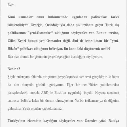
Evet.
Kimi uzmanlar onun hükümetinde uygulanan politikaları farklı
isimlendiriyor. Örneğin, Ortadoğu’yla daha sık irtibata geçen Türk dış
politikasının "yeni-Osmanlıcı” olduğunu söyleyenler var. Bunun tersine,
Gilles Kepel bunun yeni-Osmanlıcı değil, dini de içine katan bir "yeni-
Hilafet” politikası olduğunu belirtiyor. Bu konudaki düşünceniz nedir?
Ben size olumlu bir çözümün gerçekleşeceğine inandığımı söylüyorum.
Nedir o?
Şöyle anlatayım. Olumlu bir çözüm gerçekleşmezse tam tersi gerçekleşir, ki bunu
da tüm dünyada gördük, görüyoruz. Eğer bir neo-Hilafet politikasından
bahsedeceksek, mesela ABD’de Bush’un uyguladığı buydu. Hayatta tamamen
tanımsız, belirsiz kalan bir durum olmaz/yoktur. Ya bir istikamete ya da diğerine
gidersiniz. Ya da ortadan kaybolursunuz.
Türkiye’nin ekseninin kaydığını söyleyenler var. Önceden yüzü Batı’ya