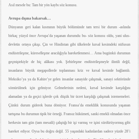
Asıl mesele bu: Tam bir yön kaybı söz konusu.
Avrupa dışına bakarsak…
Dünyanın geri kalan kısmının büyük bölümünde tam tersi bir durum -aslında
birkaç yüzyıl önce Avrupa’da yaşanan durumdu bu- söz konusu oldu, yani ulus-
devletin ortaya çıkışı. Çin ve Hindistan gibi ülkelerde kırsal kesimdeki nüfusun
endüstrileşme, küreselleşme aracılığıyla hareketlenmesi… Ama bugünkü durumun
geçmiştekiyle de hiç alâkası yok. Şehirleşme endüstrileşmeyle ilintili değil,
insanların büyük megapollerde toplanması kriz ve kırsal kesimle bağlantılı.
Meksiko’ya ya da Kahire’ye gelen insanlar sanayide çalışmak, sanayi sektöründe
sömürülmek için gelmiyor. Gelmelerinin nedeni, kırsal kesimde karşılığını
alamadan ya da geçici işlerde çok düşük bir ücret karşılığı çalışmak istememeleri.
Çünkü durum giderek buna dönüyor. Fransa’da emeklilik konusunda yaşanan
tartışma bu durumun tipik bir örneği. Fransız hükümeti, sanki emekli olmadan önce
herkesin tam gün (tam mesaili) çalıştığı bir işi varmış ve işini sürdürüyormuş gibi
hareket ediyor. Oysa bu doğru değil. 55 yaşındaki kadınlardan sadece yüzde 28’i