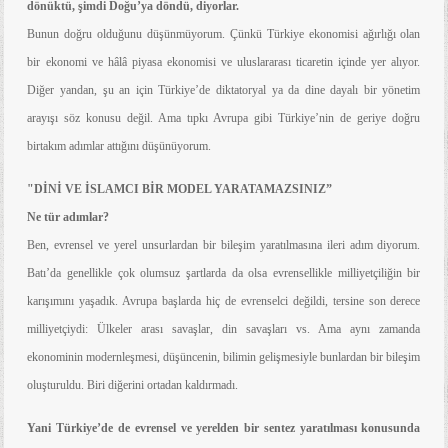
dönüktü, şimdi Doğu’ya döndü, diyorlar.
Bunun doğru olduğunu düşünmüyorum. Çünkü Türkiye ekonomisi ağırlığı olan
bir ekonomi ve hâlâ piyasa ekonomisi ve uluslararası ticaretin içinde yer alıyor.
Diğer yandan, şu an için Türkiye’de diktatoryal ya da dine dayalı bir yönetim
arayışı
söz konusu değil. Ama tıpkı Avrupa gibi Türkiye’nin de geriye doğru
birtakım adımlar attığını düşünüyorum.
"DİNİ VE İSLAMCI BİR MODEL YARATAMAZSINIZ”
Ne tür adımlar?
Ben, evrensel ve yerel unsurlardan bir bileşim yaratılmasına ileri adım diyorum.
Batı’da genellikle çok olumsuz şartlarda da olsa evrensellikle milliyetçiliğin bir
karışımını yaşadık. Avrupa başlarda hiç de evrenselci değildi, tersine son derece
milliyetçiydi: Ülkeler arası savaşlar, din savaşları vs. Ama aynı zamanda
ekonominin modernleşmesi, düşüncenin, bilimin gelişmesiyle bunlardan bir bileşim
oluşturuldu. Biri diğerini ortadan kaldırmadı.
Yani Türkiye’de de evrensel ve yerelden bir sentez yaratılması konusunda