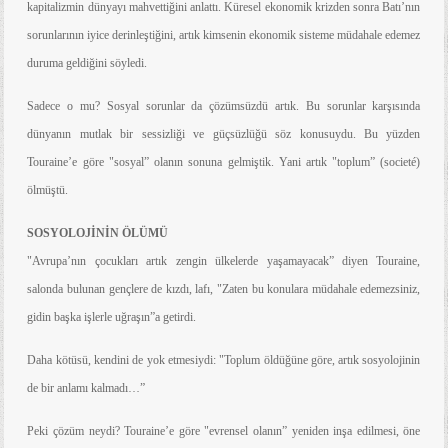
kapitalizmin dünyayı mahvettiğini anlattı. Küresel ekonomik krizden sonra Batı’nın
sorunlarının iyice derinleştiğini, artık kimsenin ekonomik sisteme müdahale edemez
duruma geldiğini söyledi.
Sadece o mu? Sosyal sorunlar da çözümsüzdü artık. Bu sorunlar karşısında
dünyanın mutlak bir sessizliği ve güçsüzlüğü söz konusuydu. Bu yüzden
Touraine’e göre "sosyal” olanın sonuna gelmiştik. Yani artık "toplum” (societé)
ölmüştü.
SOSYOLOJİNİN ÖLÜMÜ
"Avrupa’nın çocukları artık zengin ülkelerde yaşamayacak” diyen Touraine,
salonda bulunan gençlere de kızdı, lafı, "Zaten bu konulara müdahale edemezsiniz,
gidin başka işlerle uğraşın”a getirdi.
Daha kötüsü, kendini de yok etmesiydi: "Toplum öldüğüne göre, artık sosyolojinin
de bir anlamı kalmadı…”
Peki çözüm neydi? Touraine’e göre "evrensel olanın” yeniden inşa edilmesi, öne