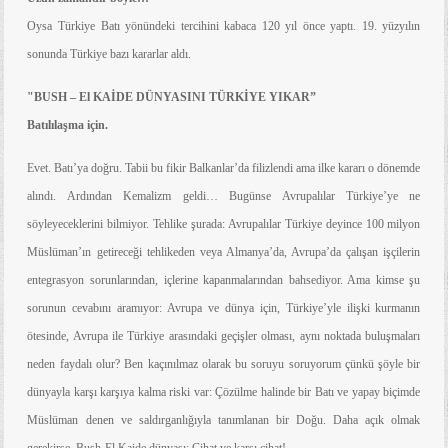
Oysa Türkiye Batı yönündeki tercihini kabaca 120 yıl önce yaptı. 19. yüzyılın
sonunda Türkiye bazı kararlar aldı.
"BUSH – El KAİDE DÜNYASINI TÜRKİYE YIKAR”
Batılılaşma için.
Evet. Batı’ya doğru. Tabii bu fikir Balkanlar’da filizlendi ama
ilke kararı
o dönemde
alındı. Ardından Kemalizm geldi… Bugünse Avrupalılar Türkiye’ye ne
söyleyeceklerini bilmiyor. Tehlike şurada: Avrupalılar Türkiye deyince 100 milyon
Müslüman’ın getireceği tehlikeden veya Almanya’da, Avrupa’da çalışan işçilerin
entegrasyon sorunlarından, içlerine kapanmalarından bahsediyor. Ama kimse şu
sorunun cevabını aramıyor: Avrupa ve dünya için, Türkiye’yle ilişki kurmanın
ötesinde, Avrupa ile Türkiye arasındaki geçişler olması, aynı noktada buluşmaları
neden faydalı olur? Ben kaçınılmaz olarak bu soruyu soruyorum çünkü şöyle bir
dünyayla karşı karşıya kalma riski var: Çözülme halinde bir Batı ve yapay biçimde
Müslüman denen ve saldırganlığıyla tanımlanan bir Doğu. Daha açık olmak