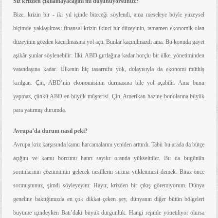
Siz krizden çıkılamayacağını mı düşünüyorsunuz?
Bize, krizin bir - iki yıl içinde biteceği söylendi, ama meseleye böyle yüzeysel
biçimde yaklaşılması finansal krizin ikinci bir düzeyinin, tamamen ekonomik olan
düzeyinin gözden kaçırılmasına yol açtı. Bunlar kaçınılmazdı ama. Bu konuda gayet
aşikâr şunlar söylenebilir: İlki, ABD gırtlağına kadar borçlu bir ülke, yönetiminden
vatandaşına kadar. Ülkenin hiç tasarrufu yok, dolayısıyla da ekonomi müthiş
kırılgan. Çin, ABD’nin ekonomisinin durmasına bile yol açabilir. Ama bunu
yapmaz, çünkü ABD en büyük müşterisi. Çin, Amerikan hazine bonolarına büyük
para yatırmış durumda.
Avrupa’da durum nasıl peki?
Avrupa kriz karşısında kamu harcamalarını yeniden arttırdı. Tabii bu arada da bütçe
açığını ve kamu borcunu hatırı sayılır oranda yükselttiler. Bu da bugünün
sorunlarının çözümünün gelecek nesillerin sırtına yüklenmesi demek. Biraz önce
sormuştunuz, şimdi söyleyeyim: Hayır, krizden bir çıkış göremiyorum. Dünya
geneline baktığımızda en çok dikkat çeken şey, dünyanın diğer bütün bölgeleri
büyüme içindeyken Batı’daki büyük durgunluk. Hangi rejimle yönetiliyor olursa