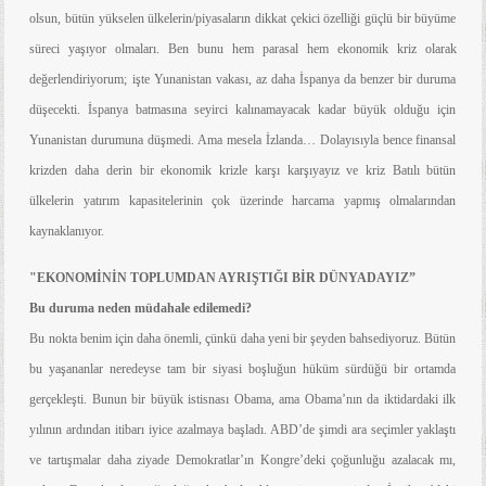
olsun, bütün yükselen ülkelerin/piyasaların dikkat çekici özelliği güçlü bir büyüme
süreci yaşıyor olmaları. Ben bunu hem parasal hem ekonomik kriz
olarak
değerlendiriyorum; işte Yunanistan vakası, az daha İspanya da benzer bir duruma
düşecekti. İspanya batmasına seyirci kalınamayacak kadar büyük olduğu için
Yunanistan durumuna düşmedi. Ama mesela İzlanda… Dolayısıyla bence finansal
krizden daha derin bir ekonomik krizle karşı karşıyayız ve kriz Batılı bütün
ülkelerin yatırım kapasitelerinin çok üzerinde harcama yapmış olmalarından
kaynaklanıyor.
"EKONOMİNİN TOPLUMDAN AYRIŞTIĞI BİR DÜNYADAYIZ”
Bu duruma neden müdahale edilemedi?
Bu nokta benim için daha önemli, çünkü daha yeni bir şeyden bahsediyoruz. Bütün
bu yaşananlar neredeyse tam bir siyasi boşluğun hüküm sürdüğü bir ortamda
gerçekleşti. Bunun bir büyük istisnası Obama, ama Obama’nın da iktidardaki ilk
yılının ardından itibarı iyice azalmaya başladı. ABD’de şimdi ara seçimler yaklaştı
ve tartışmalar daha ziyade Demokratlar’ın Kongre’deki çoğunluğu azalacak mı,