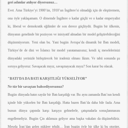
geri adımlar atılıyor diyorsunuz…
Evet. Ama Türkiye’yi 1900’ün, 1910’un İngiltere’si olmadığı için de eleştiremem,
ona öyle yaklaşamam. O dönemde İngiltere o kadar güçlü ve o kadar emperyalist
ki, liberal ve demokratik eğilimler de son derece güçlüydü. Bugün bir ülkenin,
dünyanın genelinde bir pozisyon ve inisiyatif almadan bir model geliştirebileceğini
düşünmüyorum. Yeni olan bu. Yani bugün Avrupa’da dinamik bir Batı modeli,
Türkiye’de de dini ve İslamcı bir model yaratamazsınız; kendi iç meselelerinizi
dünyadaki yerinizle birleştirecek bir iradeniz olması lâzım. Ve tabii sonunda şu
soruya geliyoruz: Savaşacak mıyız, savaşmayacak mıyız? Son karar bu olacak.
"BATI’DA DA BATI KARŞITLIĞI YÜKSELİYOR”
Ne tür bir savaştan bahsediyorsunuz?
Bugün dünyada hatırı sayılır bir Batı karşıtlığı var. Bu aynı zamanda Batı’nın kendi
içinde bile yükselen bir Batı karşıtlığı. Hatta bazen Batı’da daha bile fazla. Ama
bunun dünya çapında karşı karşıya gelmelerle, çatışmalarla sonuçlanmasını
engellemeliyiz. Bugün Çin aklımıza geliyor ama başka vakaları da düşünebiliriz.
Mesela İran’dan gelen nükleer tehdit… İran bugün öyle bir ülke ki bu otoriter,