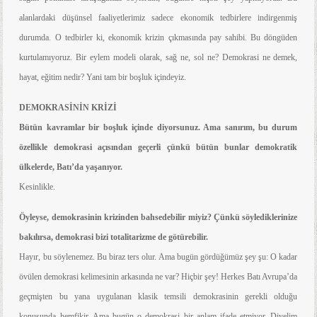
alanlardaki düşünsel faaliyetlerimiz sadece ekonomik tedbirlere indirgenmiş
durumda. O tedbirler ki, ekonomik krizin çıkmasında pay sahibi. Bu döngüden
kurtulamıyoruz. Bir eylem modeli olarak, sağ ne, sol ne? Demokrasi ne demek,
hayat, eğitim nedir? Yani tam bir boşluk içindeyiz.
DEMOKRASİNİN KRİZİ
Bütün kavramlar bir boşluk içinde diyorsunuz. Ama sanırım, bu durum
özellikle demokrasi açısından geçerli çünkü bütün bunlar demokratik
ülkelerde, Batı’da yaşanıyor.
Kesinlikle.
Öyleyse, demokrasinin krizinden bahsedebilir miyiz? Çünkü söylediklerinize
bakılırsa, demokrasi bizi totalitarizme de götürebilir.
Hayır, bu söylenemez. Bu biraz ters olur. Ama bugün gördüğümüz şey şu: O kadar
övülen demokrasi kelimesinin arkasında ne var? Hiçbir şey! Herkes Batı Avrupa’da
geçmişten bu yana uygulanan klasik temsili demokrasinin gerekli olduğu
konusunda hemfikir. Ama bugün o demokrasi bir anlam ifade etmiyor. Diyelim