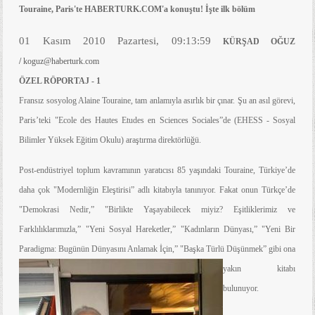
Touraine, Paris'te HABERTURK.COM'a konuştu! İşte ilk bölüm
01 Kasım 2010 Pazartesi, 09:13:59
KÜRŞAD OĞUZ
/
koguz@haberturk.com
ÖZEL RÖPORTAJ - 1
Fransız sosyolog Alaine Touraine, tam anlamıyla asırlık bir çınar. Şu an asıl görevi,
Paris’teki "Ecole des Hautes Etudes en Sciences Sociales”de (EHESS - Sosyal
Bilimler Yüksek Eğitim Okulu) araştırma direktörlüğü.
Post-endüstriyel toplum kavramının yaratıcısı 85 yaşındaki Touraine, Türkiye’de
daha çok "Modernliğin Eleştirisi” adlı kitabıyla tanınıyor. Fakat onun Türkçe’de
"Demokrasi Nedir,” "Birlikte Yaşayabilecek miyiz? Eşitliklerimiz ve
Farklılıklarımızla,” "Yeni Sosyal Hareketler,” "Kadınların Dünyası,” "Yeni Bir
Paradigma: Bugünün Dünyasını Anlamak
İçin,” "Başka Türlü Düşünmek” gibi ona
yakın kitabı
bulunuyor.