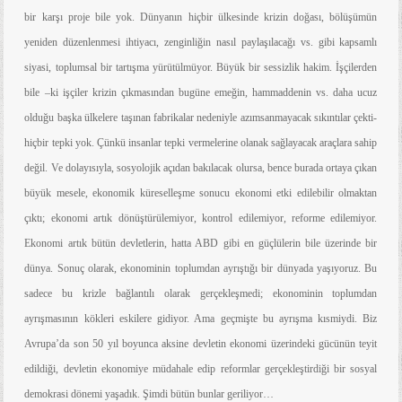
bir karşı proje bile yok. Dünyanın hiçbir ülkesinde krizin doğası, bölüşümün
yeniden düzenlenmesi ihtiyacı, zenginliğin nasıl paylaşılacağı vs. gibi kapsamlı
siyasi, toplumsal bir tartışma yürütülmüyor. Büyük bir sessizlik hakim. İşçilerden
bile –ki işçiler krizin çıkmasından bugüne emeğin, hammaddenin vs. daha ucuz
olduğu başka ülkelere taşınan fabrikalar nedeniyle azımsanmayacak sıkıntılar çekti-
hiçbir tepki yok. Çünkü insanlar tepki vermelerine olanak sağlayacak araçlara sahip
değil. Ve dolayısıyla, sosyolojik açıdan bakılacak olursa, bence burada ortaya çıkan
büyük mesele, ekonomik küreselleşme sonucu ekonomi etki edilebilir olmaktan
çıktı; ekonomi artık dönüştürülemiyor, kontrol edilemiyor, reforme edilemiyor.
Ekonomi artık bütün devletlerin, hatta ABD gibi en güçlülerin bile üzerinde bir
dünya. Sonuç olarak, ekonominin toplumdan ayrıştığı bir dünyada yaşıyoruz. Bu
sadece bu krizle bağlantılı olarak gerçekleşmedi; ekonominin toplumdan
ayrışmasının kökleri eskilere gidiyor. Ama geçmişte bu ayrışma kısmiydi. Biz
Avrupa’da son 50 yıl boyunca aksine devletin ekonomi üzerindeki gücünün teyit
edildiği, devletin ekonomiye müdahale edip reformlar gerçekleştirdiği bir sosyal
demokrasi dönemi yaşadık. Şimdi bütün bunlar geriliyor…