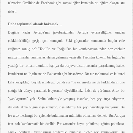
izliyorlar. Özellikle de Facebook gibi sosyal ağlar kanalıyla bu eğilim olağanüstü
gelişti.
Daha toplumsal olarak bakarsak…
Bugüne kadar Avrupa’nın jakobenizmden Avrupa evrenselliğine, oradan
çokkültürlülüğe geçişi çok konuştuk. Peki göçmenler konusunda bugün elde
ettiğimiz sonuç ne? "Tekil”in ve "çoğul”un bir kombinasyonundan söz edebilir
miyiz? İnsanlar tam manasıyla parçalanmış vaziyette. Pakistan kökenli bir İngiliz’in
yazdığı bir romanı okudum. İşçi ya da burjuva olsun, insanlar parçalanmış halde;
kendilerini ne İngiliz ne de Pakistanlı gibi hissediyor. Bir tür toplumsal ve kültürel
kafa karışıklığı, boşluk içindeyiz. Şimdi siz "ne evrenselci ne de farklılıkların öne
çıktığı bir dünya yaratmak istiyorum” diyebilirsiniz. İkisi de yürümez. Artık bir
"yapılaştırma” yok. Stalin kültürüyle yetişmiş insanlar, her şeyi inşa ediyoruz,
derlerdi. Ama bugün inşa etmiyor, inşa edilmiş her şeyi parçalayıp yıkıyoruz. Bu
ise artık herhangi bir eylemde bulunmanın mümkün olmaması demek. Bu, Avrupa
için çok karakteristik bir özellik. Bir zamanlar hayat politikası, eğitim politikası,
sağlık politikası tartıştığımızı söylerdik; bugünse hiçbir şey yapmıyoruz. Bu