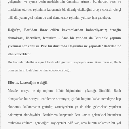
gelişmeler, ve ayrıca besin maddelerinin öneminin artması, buralardaki yerel ve
maskülen otoriter rejimlerin karşısında bir direniş eksikliğini ortaya çıkardı. Gerçi
hâlâ dünyanın geri kalanı bu anti-demokratik rejimleri yıkmak için çabalıyor.
Doğu’ya, Batı’dan ihraç edilen kavramlardan bahsediyoruz; örneğin
demokrasi, liberalizm, feminizm… Ama bir yandan da Batı’daki yapının
yıkılması söz konusu. Peki bu durumda Doğulular ne yapacak? Batı’dan ne
ithal edecekler?
Bu konuda rahatlıkla aynı fikirde olduğumuzu söyleyebilirim. Ama mesele, Batılı
olmayanların Batı’dan ne ithal edecekleri değil.
Elbette, kastettiğim o değil.
Mesele, ortaya ne tip toplum, kültür biçimlerinin çıkacağı. Şimdilik, Batılı
olmayanlar bu soruyu kendilerine sormuyor, çünkü bugüne kadar neredeyse hep
ekonomik kalkınmanın getirdiği zaruriyetlerin ya da daha geleneksel yapıların
hakimiyeti altındaydılar. Batılılaşma karşısında Batı karşıtı geleneksel biçimlerin
muhafaza edilmesi gerektiğini söyleyenler hâlâ var, ama bunun anlamsız bir yol