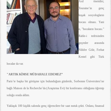
Asıl önemlisi,
Touraine’in genç
kuşak sosyologların
hocası olması. Yani
o, "hocaların hocası.”
Rahle-i tedrisinden
geçenler arasında
Nilüfer Göle, Ferhat
Kentel gibi Türk
hocalar da var.
"ARTIK KİMSE MÜDAHALE EDEMEZ”
Paris’te başka bir görüşme için bulunduğum günlerde, Sorbonne Üniversitesi’ne
bağlı Maison de la Recherche’da (Araştırma Evi) bir konferansı olduğunu öğrenip
soluğu orada aldım.
Yaklaşık 100 kişilik salonda genç öğrencilere bir saat nutuk çekti. Onlara, finansal