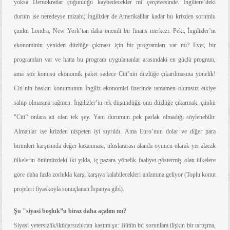
yoksa Demokratlar çoğunluğu kaybedecekler mi çerçevesinde. İngiltere’deki
durum ise neredeyse mizahi; İngilizler de Amerikalılar kadar bu krizden sorumlu
çünkü Londra, New York’tan daha önemli bir finans merkezi. Peki, İngilizler’in
ekonominin yeniden düzlüğe çıkması için bir programları var mı? Evet, bir
programları var ve hatta bu program uygulananlar arasındaki en güçlü program,
ama söz konusu ekonomik paket sadece Citi’nin düzlüğe çıkarılmasına yönelik!
Citi’nin baskın konumunun İngiliz ekonomisi üzerinde tamamen olumsuz etkiye
sahip olmasına rağmen, İngilizler’in tek düşündüğü onu düzlüğe çıkarmak, çünkü
"Citi” onlara ait olan tek şey. Yani durumun pek parlak olmadığı söylenebilir.
Almanlar ise krizden nispeten iyi sıyrıldı. Ama Euro’nun dolar ve diğer para
birimleri karşısında değer kazanması, uluslararası alanda oyuncu olarak yer alacak
ülkelerin önümüzdeki iki yılda, iç pazara yönelik faaliyet göstermiş olan ülkelere
göre
daha fazla zorlukla karşı karşıya kalabilecekleri anlamına geliyor (Toplu konut
projeleri fiyaskoyla sonuçlanan İspanya gibi).
Şu "siyasi boşluk”u biraz daha açalım mı?
Siyasi yetersizlik/iktidarsızlıktan kastım şu: Bütün bu sorunlara ilişkin bir tartışma,