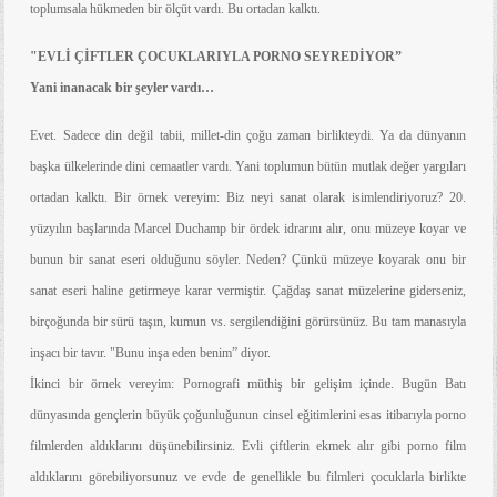
toplumsala hükmeden bir ölçüt vardı. Bu ortadan kalktı.
"EVLİ ÇİFTLER ÇOCUKLARIYLA PORNO SEYREDİYOR”
Yani inanacak bir şeyler vardı…
Evet. Sadece din değil tabii, millet-din çoğu zaman birlikteydi. Ya da dünyanın
başka ülkelerinde dini cemaatler vardı. Yani toplumun bütün mutlak değer yargıları
ortadan kalktı. Bir örnek vereyim: Biz neyi sanat olarak isimlendiriyoruz? 20.
yüzyılın başlarında Marcel Duchamp bir ördek idrarını alır, onu müzeye koyar ve
bunun bir sanat eseri olduğunu söyler. Neden? Çünkü müzeye koyarak onu bir
sanat eseri haline getirmeye karar vermiştir. Çağdaş sanat müzelerine giderseniz,
birçoğunda bir sürü taşın, kumun vs. sergilendiğini görürsünüz. Bu tam manasıyla
inşacı bir tavır. "Bunu inşa eden benim” diyor.
İkinci bir örnek vereyim: Pornografi müthiş bir gelişim içinde. Bugün Batı
dünyasında gençlerin büyük çoğunluğunun cinsel eğitimlerini esas itibarıyla porno
filmlerden aldıklarını düşünebilirsiniz. Evli çiftlerin ekmek alır gibi porno film
aldıklarını görebiliyorsunuz ve evde de genellikle bu filmleri çocuklarla birlikte