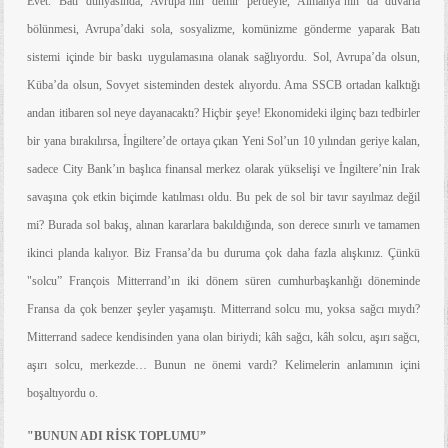
Evet.
Batı dünyasında, Avrupa’nın demir perdeyle, Almanya’nın da duvarla
bölünmesi, Avrupa’daki sola, sosyalizme, komünizme gönderme yaparak Batı
sistemi içinde bir baskı uygulamasına olanak sağlıyordu. Sol, Avrupa’da olsun,
Küba’da olsun, Sovyet sisteminden destek alıyordu. Ama SSCB ortadan kalktığı
andan itibaren sol neye dayanacaktı? Hiçbir şeye! Ekonomideki ilginç bazı tedbirler
bir yana bırakılırsa, İngiltere’de ortaya çıkan Yeni Sol’un 10 yılından geriye kalan,
sadece City Bank’ın başlıca finansal merkez olarak yükselişi ve İngiltere’nin Irak
savaşına çok etkin biçimde katılması oldu. Bu pek de sol bir tavır sayılmaz değil
mi? Burada sol bakış, alınan kararlara bakıldığında, son derece sınırlı ve tamamen
ikinci planda kalıyor. Biz Fransa’da bu duruma çok daha fazla alışkınız. Çünkü
"solcu” François Mitterrand’ın iki dönem süren cumhurbaşkanlığı döneminde
Fransa da çok benzer şeyler yaşamıştı. Mitterrand solcu mu, yoksa sağcı mıydı?
Mitterrand sadece kendisinden yana olan biriydi; kâh sağcı, kâh solcu, aşırı sağcı,
aşırı solcu, merkezde… Bunun ne önemi vardı? Kelimelerin anlamının içini
boşaltıyordu o.
"BUNUN ADI RİSK TOPLUMU”