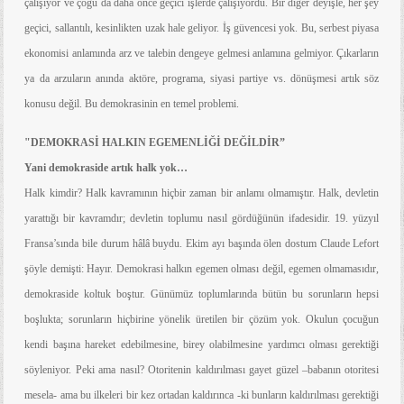
çalışıyor ve çoğu da daha önce geçici işlerde çalışıyordu. Bir diğer deyişle, her şey
geçici, sallantılı, kesinlikten uzak hale geliyor. İş güvencesi yok. Bu, serbest piyasa
ekonomisi anlamında arz ve talebin dengeye gelmesi anlamına gelmiyor. Çıkarların
ya da arzuların anında aktöre, programa, siyasi partiye vs. dönüşmesi artık söz
konusu değil. Bu demokrasinin en temel problemi.
"DEMOKRASİ HALKIN EGEMENLİĞİ DEĞİLDİR”
Yani demokraside artık halk yok…
Halk kimdir? Halk kavramının hiçbir zaman bir anlamı olmamıştır. Halk, devletin
yarattığı bir kavramdır; devletin toplumu nasıl gördüğünün ifadesidir. 19. yüzyıl
Fransa’sında bile durum hâlâ buydu. Ekim ayı başında ölen dostum Claude Lefort
şöyle demişti: Hayır. Demokrasi halkın egemen olması değil, egemen olmamasıdır,
demokraside koltuk boştur. Günümüz toplumlarında bütün bu sorunların hepsi
boşlukta; sorunların hiçbirine yönelik üretilen bir çözüm yok. Okulun çocuğun
kendi başına hareket edebilmesine, birey olabilmesine yardımcı olması gerektiği
söyleniyor. Peki ama nasıl? Otoritenin kaldırılması gayet güzel –babanın otoritesi
mesela- ama bu ilkeleri bir kez ortadan kaldırınca -ki bunların kaldırılması gerektiği