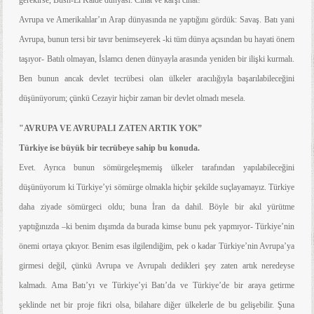
gerekirse, Bush-El Kaide dünyası: Cihat ve karşı cihat!
Avrupa ve Amerikalılar’ın Arap dünyasında ne yaptığını gördük: Savaş. Batı yani
Avrupa, bunun tersi bir tavır benimseyerek -ki tüm dünya açısından bu hayati önem
taşıyor- Batılı olmayan, İslamcı denen dünyayla arasında yeniden bir ilişki kurmalı.
Ben bunun ancak devlet tecrübesi olan ülkeler aracılığıyla başarılabileceğini
düşünüyorum; çünkü Cezayir hiçbir zaman bir devlet olmadı mesela.
"AVRUPA VE AVRUPALI ZATEN ARTIK YOK”
Türkiye ise büyük bir tecrübeye sahip bu konuda.
Evet. Ayrıca bunun sömürgeleşmemiş ülkeler tarafından yapılabileceğini
düşünüyorum ki Türkiye’yi sömürge olmakla hiçbir şekilde suçlayamayız. Türkiye
daha ziyade sömürgeci oldu; buna İran da dahil. Böyle bir akıl yürütme
yaptığınızda –ki benim dışımda da burada kimse bunu pek yapmıyor- Türkiye’nin
önemi ortaya çıkıyor. Benim esas ilgilendiğim, pek o kadar Türkiye’nin Avrupa’ya
girmesi değil, çünkü Avrupa ve Avrupalı dedikleri şey zaten artık neredeyse
kalmadı. Ama Batı’yı ve Türkiye’yi Batı’da ve Türkiye’de bir araya getirme
şeklinde net bir proje fikri olsa, bilahare diğer ülkelerle de bu gelişebilir. Şuna