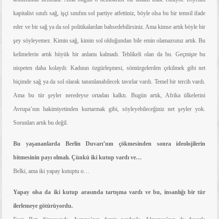
kapitalist sınıfı sağ, işçi sınıfını sol partiye atfettiniz, böyle olsa bu bir temsil ifade
eder ve bir sağ ya da sol politikalardan bahsedebilirsiniz. Ama kimse artık böyle bir
şey söyleyemez. Kimin sağ, kimin sol olduğundan bile emin olamazsınız artık. Bu
kelimelerin artık büyük bir anlamı kalmadı. Tehlikeli olan da bu. Geçmişte bu
nispeten daha kolaydı: Kadının özgürleşmesi, sömürgelerden çekilmek gibi net
biçimde sağ ya da sol olarak tanımlanabilecek tavırlar vardı. Temel bir tercih vardı.
Ama bu tür şeyler neredeyse ortadan kalktı. Bugün artık, Afrika ülkelerini
Avrupa’nın hakimiyetinden kurtarmak gibi, söyleyebileceğiniz net şeyler yok.
Sorunları artık bu değil.
Bu yaşananlarda Berlin Duvarı’nın çökmesinden sonra ideolojilerin
bitmesinin payı olmalı. Çünkü iki kutup vardı ve…
Belki, ama iki yapay kutuptu o…
Yapay olsa da iki kutup arasında tartışma vardı ve bu, insanlığı bir tür
ilerlemeye götürüyordu.