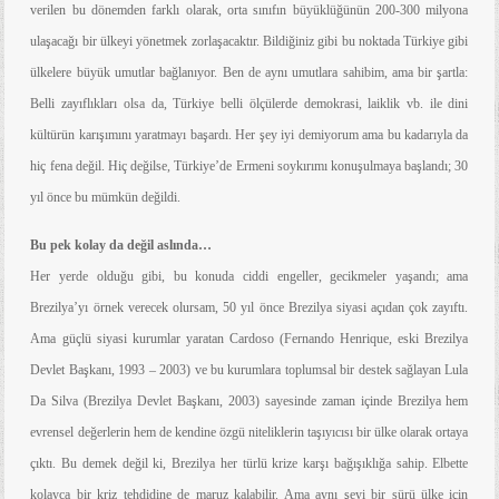
verilen bu dönemden farklı olarak, orta sınıfın büyüklüğünün 200-300 milyona
ulaşacağı bir ülkeyi yönetmek zorlaşacaktır. Bildiğiniz gibi bu noktada Türkiye gibi
ülkelere büyük umutlar bağlanıyor. Ben de aynı umutlara sahibim, ama bir şartla:
Belli zayıflıkları olsa da, Türkiye belli ölçülerde demokrasi, laiklik vb. ile dini
kültürün karışımını yaratmayı başardı. Her şey iyi demiyorum ama bu kadarıyla da
hiç fena değil. Hiç değilse, Türkiye’de Ermeni soykırımı konuşulmaya başlandı; 30
yıl önce bu mümkün değildi.
Bu pek kolay da değil aslında…
Her yerde olduğu gibi, bu konuda ciddi engeller, gecikmeler yaşandı; ama
Brezilya’yı örnek verecek olursam, 50 yıl önce Brezilya siyasi açıdan çok zayıftı.
Ama güçlü siyasi kurumlar yaratan Cardoso (Fernando Henrique, eski Brezilya
Devlet Başkanı, 1993 – 2003) ve bu kurumlara toplumsal bir destek sağlayan Lula
Da Silva (Brezilya Devlet Başkanı, 2003) sayesinde zaman içinde Brezilya hem
evrensel değerlerin hem de kendine özgü niteliklerin taşıyıcısı bir ülke olarak ortaya
çıktı. Bu demek değil ki, Brezilya her türlü krize karşı bağışıklığa sahip. Elbette
kolayca bir kriz tehdidine de maruz kalabilir. Ama aynı şeyi bir sürü ülke için