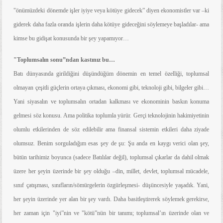
"önümüzdeki dönemde işler iyiye veya kötüye gidecek” diyen ekonomistler var –ki
giderek daha fazla oranda işlerin daha kötüye gideceğini söylemeye başladılar- ama
kimse bu gidişat konusunda bir şey yapamıyor…
"Toplumsalın sonu”ndan kastınız bu…
Batı dünyasında girildiğini düşündüğüm dönemin en temel özelliği, toplumsal
olmayan çeşitli güçlerin ortaya çıkması, ekonomi gibi, teknoloji gibi, bilgeler gibi…
Yani siyasalın ve toplumsalın ortadan kalkması ve ekonominin baskın konuma
gelmesi söz konusu. Ama politika toplumla yürür. Gerçi teknolojinin hakimiyetinin
olumlu etkilerinden de söz edilebilir ama finansal sistemin etkileri daha ziyade
olumsuz. Benim sorguladığım esas şey de şu: Şu anda en kaygı verici olan şey,
bütün tarihimiz boyunca (sadece Batılılar değil), toplumsal çıkarlar da dahil olmak
üzere her şeyin üzerinde bir şey olduğu –din, millet, devlet, toplumsal mücadele,
sınıf çatışması, sınıfların/sömürgelerin özgürleşmesi- düşüncesiyle yaşadık. Yani,
her şeyin üzerinde yer alan bir şey vardı. Daha basitleştirerek söylemek gerekirse,
her zaman için "iyi”nin ve "kötü”nün bir tanımı; toplumsal’ın üzerinde olan ve