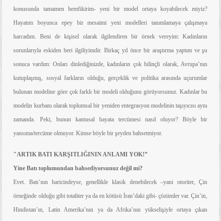
konusunda tamamen hemfikirim- yeni bir model ortaya koyabilecek miyiz?
Hayatım boyunca epey bir mesaimi yeni modelleri tanımlamaya çalışmaya
harcadım. Beni de kişisel olarak ilgilendiren bir örnek vereyim: Kadınların
sorunlarıyla eskiden beri ilgiliyimdir. Birkaç yıl önce bir araştırma yaptım ve şu
sonuca vardım: Onları dinlediğinizde, kadınların çok bilinçli olarak, Avrupa’nın
kutuplaşmış, sosyal farkların olduğu, gerçeklik ve politika arasında uçurumlar
bulunan modeline göre çok farklı bir modeli olduğunu görüyorsunuz. Kadınlar bu
modelin kurbanı olarak toplumsal bir yeniden entegrasyon modelinin taşıyıcısı aynı
zamanda. Peki, bunun kamusal hayata tercümesi nasıl oluyor? Böyle bir
yansıma/tercüme olmuyor. Kimse böyle bir şeyden bahsetmiyor.
"ARTIK BATI KARŞITLIĞININ ANLAMI YOK!”
Yine Batı toplumundan bahsediyorsunuz değil mi?
Evet. Batı’nın haricindeyse, genellikle klasik denebilecek –yani otoriter, Çin
örneğinde olduğu gibi totaliter ya da en kötüsü İran’daki gibi- çözümler var. Çin’in,
Hindistan’ın, Latin Amerika’nın ya da Afrika’nın yükselişiyle ortaya çıkan