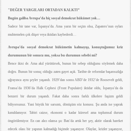
"DEĞER YARGILARI ORTADAN KALKTI”
Bugün galiba Avrupa’da hiç sosyal demokrat hükümet yok…
Sadece bir tane var, İspanya’da. Ama yarın bir seçim olsa, Zapatero’nun oyları
muhtemelen çok düşer veya iktidarı kaybederdi…
Avrupa’da sosyal demokrat hükümetin kalmayışı, konuştuğumuz kriz
durumunun bir sonucu mu, yoksa bu durumun sebebi mi?
Bence ikisi de. Ama akıl yürütürsek, bunun bir sebep olduğunu söylemek daha
doğru. Bunun bir sonuç olduğu zaten gayet açık. Tarihte de reformlar başarısızlığa
uğrayınca aynı şeyler yaşandı. 1929’dan sonra ABD’de 1932’de Roosevelt geldi,
Fransa’da 1936’da Halk Cephesi (Front Populaire) iktidar oldu, İspanya’da da
benzeri bir durum yaşandı. Fakat daha sonra farklı ülkelere faşizm geldi
biliyorsunuz. Yani büyük bir sarsıntı, dönüşüm söz konusu. Şu anda ise yaprak
kımıldamıyor. Tabiri caizse, ekonomi o kadar küresel ama toplumsal durum
öngörülemiyor. En can alıcı olansa şu: Batı’da artık her şey, aktör olarak hareket
edecek olası bir yapının kalmadığı biçimde yaşanıyor. Olaylar, krizler yaşanıyor,