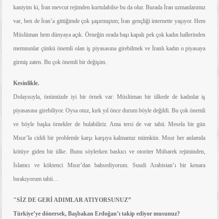
kaniyim ki, İran mevcut rejimden kurtulabilse bu da olur. Burada İran uzmanlarımız
var, ben de İran’a gittiğimde çok şaşırmıştım; İran gençliği internette yaşıyor. Hem
Müslüman hem dünyaya açık. Örneğin orada başı kapalı pek çok kadın hallerinden
memnunlar çünkü önemli olan iş piyasasına girebilmek ve İranlı kadın o piyasaya
girmiş zaten. Bu çok önemli bir değişim.
Kesinlikle.
Dolayısıyla, önümüzde iyi bir örnek var: Müslüman bir ülkede de kadınlar iş
piyasasına girebiliyor. Oysa otuz, kırk yıl önce durum böyle değildi. Bu çok önemli
ve böyle başka örnekler de bulabiliriz. Ama tersi de var tabii. Mesela bir gün
Mısır’la ciddi bir problemle karşı karşıya kalmamız mümkün. Mısır her anlamda
kötüye giden bir ülke. Bunu söylerken baskıcı ve otoriter Mübarek rejiminden,
İslamcı ve köktenci Mısır’dan bahsediyorum. Suudi Arabistan’ı bir kenara
bırakıyorum tabii…
"SİZ DE GERİ ADIMLAR ATIYORSUNUZ”
Türkiye’ye dönersek, Başbakan Erdoğan’ı takip ediyor musunuz?