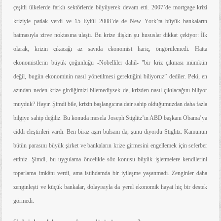
çeşitli ülkelerde farklı sektörlerde büyüyerek devam etti. 2007’de mortgage krizi
kriziyle patlak verdi ve 15 Eylül 2008’de de New York’ta büyük bankaların
batmasıyla zirve noktasına ulaştı. Bu krize ilişkin şu hususlar dikkat çekiyor: İlk
olarak, krizin çıkacağı az sayıda ekonomist hariç, öngörülemedi. Hatta
ekonomistlerin büyük çoğunluğu -Nobelliler dahil- "bir kriz çıkması mümkün
değil, bugün ekonominin nasıl yönetilmesi gerektiğini biliyoruz” dediler. Peki, en
azından neden krize girdiğimizi bilemediysek de, krizden nasıl çıkılacağını biliyor
muyduk? Hayır. Şimdi bile, krizin başlangıcına dair sahip olduğumuzdan daha fazla
bilgiye sahip değiliz. Bu konuda mesela Joseph Stiglitz’in ABD başkanı Obama’ya
ciddi eleştirileri vardı. Ben biraz aşırı bulsam da, şunu diyordu Stiglitz: Kamunun
bütün parasını büyük şirket ve bankaların krize girmesini engellemek için seferber
ettiniz. Şimdi, bu uygulama öncelikle söz konusu büyük işletmelere kendilerini
toparlama imkânı verdi, ama istihdamda bir iyileşme yaşanmadı. Zenginler daha
zenginleşti ve küçük bankalar, dolayısıyla da yerel ekonomik hayat hiç bir destek
görmedi.