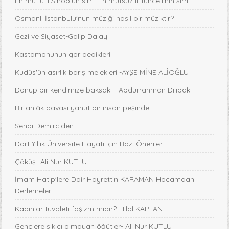
En mutlu il Sinop'un sırrı- En mutsuz il Tunceli'nin sırrı
Osmanlı İstanbulu'nun müziği nasıl bir müziktir?
Gezi ve Siyaset-Galip Dalay
Kastamonunun gor dedikleri
Kudüs'ün asırlık barış melekleri -AYŞE MİNE ALİOĞLU
Dönüp bir kendimize baksak! - Abdurrahman Dilipak
Bir ahlâk davası yahut bir insan peşinde
Senai Demirciden
Dört Yıllık Üniversite Hayatı için Bazı Öneriler
Çöküş- Ali Nur KUTLU
İmam Hatip'lere Dair Hayrettin KARAMAN Hocamdan
Derlemeler
Kadınlar tuvaleti faşizm midir?-Hilal KAPLAN
Gençlere sıkıcı olmayan öğütler- Ali Nur KUTLU