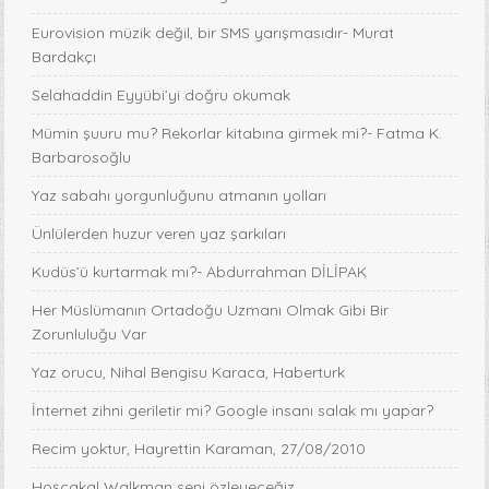
Eurovision müzik değil, bir SMS yarışmasıdır- Murat
Bardakçı
Selahaddin Eyyübi’yi doğru okumak
Mümin şuuru mu? Rekorlar kitabına girmek mi?- Fatma K.
Barbarosoğlu
Yaz sabahı yorgunluğunu atmanın yolları
Ünlülerden huzur veren yaz şarkıları
Kudüs’ü kurtarmak mı?- Abdurrahman DİLİPAK
Her Müslümanın Ortadoğu Uzmanı Olmak Gibi Bir
Zorunluluğu Var
Yaz orucu, Nihal Bengisu Karaca, Haberturk
İnternet zihni geriletir mi? Google insanı salak mı yapar?
Recim yoktur, Hayrettin Karaman, 27/08/2010
Hoşçakal Walkman seni özleyeceğiz