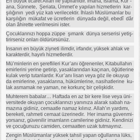
En bü­yük ti­ca­ret Al­lah ile ya­pı­la­nı­dır. İma­na, İs­la­ma, Ku­r’­
ana, Sün­ne­te, Şe­ri­ata, Üm­me­t’­e ya­pı­lan hiz­met­le­rin kar­
şı­lı­ğı­nın ye­di yüz ka­tı ve­ri­le­cek­tir. İh­las­lı Müs­lü­man­lar bu
kar­şı­lı­ğın mü­ka­fat ve üc­ret­le­rin dün­ya­da de­ğil, ebe­dî dâr
olan âhi­ret­te ve­ril­me­si­ni is­ter.
Ço­cuk­la­rı­nı­zı hop­pa züp­pe şı­ma­rık dün­ya ser­se­ri­si ye­tiş­
ti­rir­se­niz on­la­rı öl­dü­rür­sü­nüz.
İn­sa­nın en bü­yük ziy­ne­ti ilim­dir, ir­fan­dır, yük­sek ah­lak ve
ka­rak­ter­dir, ha­yır­lı hiz­met­ler­dir.
Mü’­min­le­rin en şe­ref­li­le­ri Ku­r’­anı öğ­re­nen­ler, Ki­ta­bul­la­hın
emir­le­ri­ni ye­ri­ne ge­ti­rip, ya­sak­la­rın­dan ka­çı­nan, öğüt­le­ri­ne
ku­lak ve­rip tu­tan­lar­dır. Ku­r’­anı li­san ve­ya göz ile oku­yup
da emir­le­ri­ne, ya­sak­la­rı­na, hü­küm­le­ri­ne, na­si­hat­le­ri­ne ku­
lak as­ma­mak ne ya­man, ne kor­kunç bir çe­liş­ki­dir.
Muh­te­rem ba­ba­la­r… Haf­ta­da en az bir ke­re li­se ve­ya üni­
ver­si­te­de oku­yan ço­cuk­la­rı­nı­zı ya­nı­nı­za ala­rak sa­bah na­
ma­zı­na gi­di­niz, ce­ma­at­le na­maz kı­lı­nız. Al­la­h’­ın yar­dı­mı,
be­re­ke­ti, rah­me­ti ce­ma­at üze­ri­ne­dir. Her ima­ma gü­ven­mi­
yor­sa­nız, gü­ve­ni­lir imam­la­rın ca­mi­le­ri­ne gi­di­niz. Ken­di­ni­zi
ve ço­cu­ğu­nu­zu ca­mi­den, ce­ma­at­ten uzak tut­ma­yı­nız.
Zen­gin Müs­lü­man­lar yük­sek tah­sil ya­pan oğul­la­rı­na lüks,