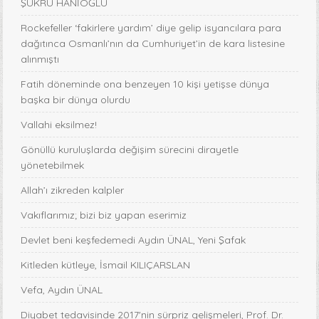
ŞÜKRÜ HANİOĞLU
Rockefeller ‘fakirlere yardım’ diye gelip isyancılara para
dağıtınca Osmanlı’nın da Cumhuriyet’in de kara listesine
alınmıştı
Fatih döneminde ona benzeyen 10 kişi yetişse dünya
başka bir dünya olurdu
Vallahi eksilmez!
Gönüllü kuruluşlarda değişim sürecini dirayetle
yönetebilmek
Allah’ı zikreden kalpler
Vakıflarımız; bizi biz yapan eserimiz
Devlet beni keşfedemedi Aydın ÜNAL, Yeni Şafak
Kitleden kütleye, İsmail KILIÇARSLAN
Vefa, Aydın ÜNAL
Diyabet tedavisinde 2017'nin sürpriz gelişmeleri, Prof. Dr.