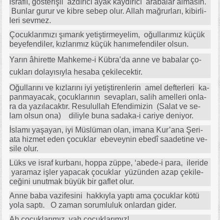
is­raf­lı, gös­te­riş­li az­dı­rı­cı ayak kay­dı­rı­cı ara­ba­lar al­ma­sın.
Bun­lar gu­rur ve kib­re se­bep olur. Al­lah mağ­rur­la­rı, ki­bir­li­
le­ri sev­mez.
Ço­cuk­la­rı­mı­zı şı­ma­rık ye­tiş­tir­me­ye­lim, oğul­la­rı­mız kü­çük
be­ye­fen­di­ler, kız­la­rı­mız kü­çük ha­nı­me­fen­di­ler ol­sun.
Ya­rın âhi­ret­te Mah­ke­me-i Küb
ra­’da an­ne ve ba­ba­lar ço­
cuk­la­rı do­la­yı­sıy­la he­sa­ba çe­ki­le­cek­tir.
Oğul­la­rı­nı ve kız­la­rı­nı iyi ye­tiş­ti­ren­le­rin amel def­ter­le­ri ka­
pan­ma­ya­cak, ço­cuk­la­rı­nın se­vap­la­rı, sa­lih amel­le­ri on­la­
ra da ya­zı­la­cak­tır. Re­su­lul­lah Efen­di­mi­zin (Sa­lat ve se­
lam ol­sun ona) di­liy­le bu­na sa­da­ka-i ca­ri­ye de­ni­yor.
İs­la­mı ya­şa­yan, iyi Müs­lü­man olan, ima­na Ku­r’­ana Şe­ri­
ata hiz­met eden ço­cuk­lar ebe­vey­nin ebe­dî sa­ade­ti­ne ve­
si­le olur.
Lüks ve is­raf kur­ba­nı, hop­pa züp­pe, ‘a­be­de-i pa­ra, ile­ri­de
ya­ra­maz iş­ler ya­pa­cak ço­cuk­lar yü­zün­den azap çe­ki­le­
ce­ği­ni unut­mak bü­yük bir gaf­let olur.
An­ne ba­ba va­zi­fe­si­ni hak­kıy­la yap­tı ama ço­cuk­lar kö­tü
yo­la sap­tı. O za­man so­rum­lu­luk on­lar­dan gi­der.
Ah ço­cuk­la­rı­mız, vah ço­cuk­la­rı­mız!..