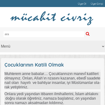
Üye Ol
Üye Girişi
Çocuklarının Katili Olmak
Muh­te­rem an­ne ba­ba­la­r… Ço­cuk­la­rı­nı­zın ma­ne­vî ka­til­le­ri
ol­ma­yı­nız. On­la­rı, Al­la­h’­ın rı­za­sı­nı ka­za­nan, ebe­dî sa­ade­te
na­il olan ha­yır­lı ve bah­ti­yar in­san­lar, iyi Müs­lü­man­lar ola­
rak ye­tiş­ti­ri­niz.
On­la­ra ye­di ya­şın­dan iti­ba­ren il­mi­hal­le­ri­ni, İs­lam ah­la­kı­nı
doğ­ru ola­rak öğ­re­ti­niz, na­ma­za baş­la­tı­nız, on ya­şın­dan
son­ra na­ma­zı ak­sat­ma­dan kıl­dı­rı­nız.