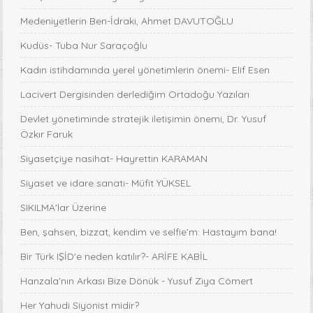
Medeniyetlerin Ben-İdraki, Ahmet DAVUTOĞLU
Kudüs- Tuba Nur Saraçoğlu
Kadın istihdamında yerel yönetimlerin önemi- Elif Esen
Lacivert Dergisinden derlediğim Ortadoğu Yazıları
Devlet yönetiminde stratejik iletişimin önemi, Dr. Yusuf
Özkır Faruk
Siyasetçiye nasihat- Hayrettin KARAMAN
Siyaset ve idare sanatı- Müfit YÜKSEL
SIKILMA'lar Üzerine
Ben, şahsen, bizzat, kendim ve selfie’m: Hastayım bana!
Bir Türk IŞİD'e neden katılır?- ARİFE KABİL
Hanzala'nın Arkası Bize Dönük - Yusuf Ziya Cömert
Her Yahudi Siyonist midir?