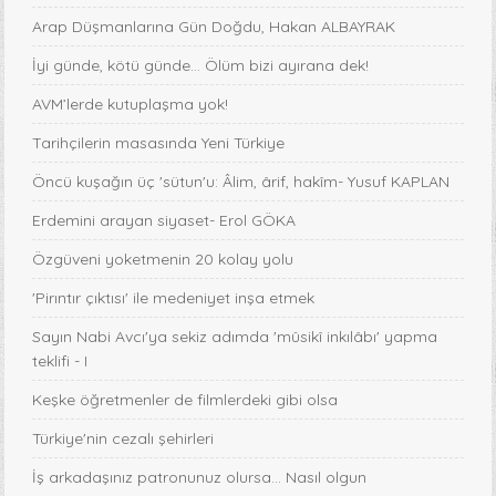
Arap Düşmanlarına Gün Doğdu, Hakan ALBAYRAK
İyi günde, kötü günde... Ölüm bizi ayırana dek!
AVM’lerde kutuplaşma yok!
Tarihçilerin masasında Yeni Türkiye
Öncü kuşağın üç 'sütun'u: Âlim, ârif, hakîm- Yusuf KAPLAN
Erdemini arayan siyaset- Erol GÖKA
Özgüveni yoketmenin 20 kolay yolu
'Pirıntır çıktısı' ile medeniyet inşa etmek
Sayın Nabi Avcı'ya sekiz adımda 'mûsikî inkılâbı' yapma
teklifi - I
Keşke öğretmenler de filmlerdeki gibi olsa
Türkiye'nin cezalı şehirleri
İş arkadaşınız patronunuz olursa… Nasıl olgun