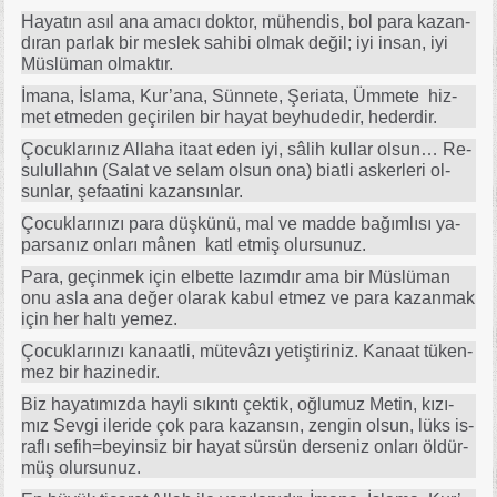
Ha­ya­tın asıl ana ama­cı dok­tor, mü­hen­dis, bol pa­ra ka­zan­
dı­ran par­lak bir mes­lek sa­hi­bi ol­mak de­ğil; iyi in­san, iyi
Müs­lü­man ol­mak­tır.
İma­na, İs­la­ma, Ku­r’­ana, Sün­ne­te, Şe­ri­ata, Üm­me­te hiz­
met et­me­den ge­çi­ri­len bir ha­yat bey­hu­de­dir, he­der­dir.
Ço­cuk­la­rı­nız Al­la­ha ita­at eden iyi, sâ­lih kul­lar ol­su­n… Re­
su­lul­la­hın (Sa­lat ve se­lam ol­sun ona) bi­at­li as­ker­le­ri ol­
sun­lar, şe­fa­ati­ni ka­zan­sın­lar.
Ço­cuk­la­rı­nı­zı pa­ra düş­kü­nü, mal ve mad­de ba­ğım­lı­sı ya­
par­sa­nız on­la­rı mâ­nen katl et­miş olur­su­nuz.
Pa­ra, ge­çin­mek için el­bet­te la­zım­dır ama bir Müs­lü­man
onu as­la ana de­ğer ola­rak ka­bul et­mez ve pa­ra ka­zan­mak
için her hal­tı ye­mez.
Ço­cuk­la­rı­nı­zı ka­na­at­li, mü­te­vâ­zı ye­tiş­ti­ri­niz. Ka­na­at tü­ken­
mez bir ha­zi­ne­dir.
Biz ha­ya­tı­mız­da hay­li sı­kın­tı çek­tik, oğ­lu­muz Me­tin, kı­zı­
mız Sev­gi ile­ri­de çok pa­ra ka­zan­sın, zen­gin ol­sun, lüks is­
raf­lı se­fih=be­yin­siz bir ha­yat sür­sün der­se­niz on­la­rı öl­dür­
müş olur­su­nuz.