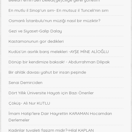
Beledi'l emin'den beledi(ye)ciliğe yerel yönetim
En mutlu il Sinop'un sırrı- En mutsuz il Tunceli'nin sırrı
Osmanlı İstanbulu'nun müziği nasıl bir müziktir?
Gezi ve Siyaset-Galip Dalay
Kastamonunun gor dedikleri
Kudüs'ün asırlık barış melekleri -AYŞE MİNE ALİOĞLU
Dönüp bir kendimize baksak! - Abdurrahman Dilipak
Bir ahlâk davası yahut bir insan peşinde
Senai Demirciden
Dört Yıllık Üniversite Hayatı için Bazı Öneriler
Çöküş- Ali Nur KUTLU
İmam Hatip'lere Dair Hayrettin KARAMAN Hocamdan
Derlemeler
Kadınlar tuvaleti faşizm midir?-Hilal KAPLAN