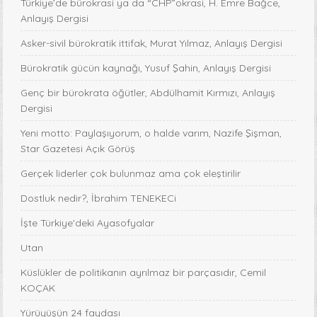
Türkiye’de bürokrasi ya da “CHP”okrasi, H. Emre Bağce,
Anlayış Dergisi
Asker-sivil bürokratik ittifak, Murat Yılmaz, Anlayış Dergisi
Bürokratik gücün kaynağı, Yusuf Şahin, Anlayış Dergisi
Genç bir bürokrata öğütler, Abdülhamit Kırmızı, Anlayış
Dergisi
Yeni motto: Paylaşıyorum, o halde varım, Nazife Şişman,
Star Gazetesi Açık Görüş
Gerçek liderler çok bulunmaz ama çok eleştirilir
Dostluk nedir?, İbrahim TENEKECi
İşte Türkiye'deki Ayasofyalar
Utan
Küslükler de politikanın ayrılmaz bir parçasıdır, Cemil
KOÇAK
Yürüyüşün 24 faydası