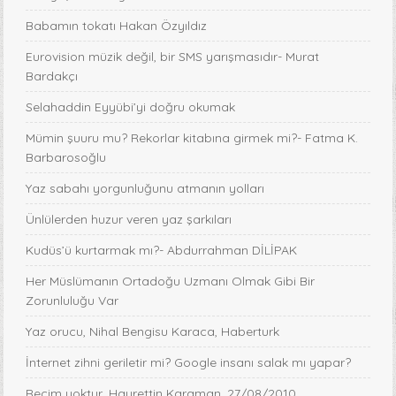
Babamın tokatı Hakan Özyıldız
Eurovision müzik değil, bir SMS yarışmasıdır- Murat
Bardakçı
Selahaddin Eyyübi’yi doğru okumak
Mümin şuuru mu? Rekorlar kitabına girmek mi?- Fatma K.
Barbarosoğlu
Yaz sabahı yorgunluğunu atmanın yolları
Ünlülerden huzur veren yaz şarkıları
Kudüs’ü kurtarmak mı?- Abdurrahman DİLİPAK
Her Müslümanın Ortadoğu Uzmanı Olmak Gibi Bir
Zorunluluğu Var
Yaz orucu, Nihal Bengisu Karaca, Haberturk
İnternet zihni geriletir mi? Google insanı salak mı yapar?
Recim yoktur, Hayrettin Karaman, 27/08/2010