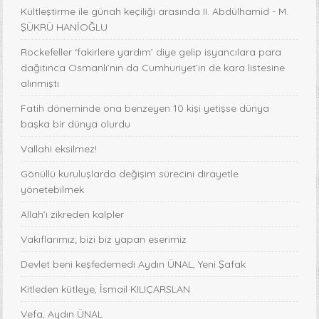
Kültleştirme ile günah keçiliği arasında II. Abdülhamid - M.
ŞÜKRÜ HANİOĞLU
Rockefeller ‘fakirlere yardım’ diye gelip isyancılara para
dağıtınca Osmanlı’nın da Cumhuriyet’in de kara listesine
alınmıştı
Fatih döneminde ona benzeyen 10 kişi yetişse dünya
başka bir dünya olurdu
Vallahi eksilmez!
Gönüllü kuruluşlarda değişim sürecini dirayetle
yönetebilmek
Allah’ı zikreden kalpler
Vakıflarımız; bizi biz yapan eserimiz
Devlet beni keşfedemedi Aydın ÜNAL, Yeni Şafak
Kitleden kütleye, İsmail KILIÇARSLAN
Vefa, Aydın ÜNAL