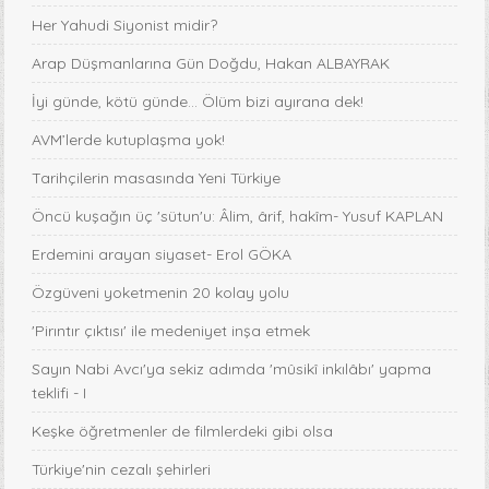
Her Yahudi Siyonist midir?
Arap Düşmanlarına Gün Doğdu, Hakan ALBAYRAK
İyi günde, kötü günde... Ölüm bizi ayırana dek!
AVM’lerde kutuplaşma yok!
Tarihçilerin masasında Yeni Türkiye
Öncü kuşağın üç 'sütun'u: Âlim, ârif, hakîm- Yusuf KAPLAN
Erdemini arayan siyaset- Erol GÖKA
Özgüveni yoketmenin 20 kolay yolu
'Pirıntır çıktısı' ile medeniyet inşa etmek
Sayın Nabi Avcı'ya sekiz adımda 'mûsikî inkılâbı' yapma
teklifi - I
Keşke öğretmenler de filmlerdeki gibi olsa
Türkiye'nin cezalı şehirleri