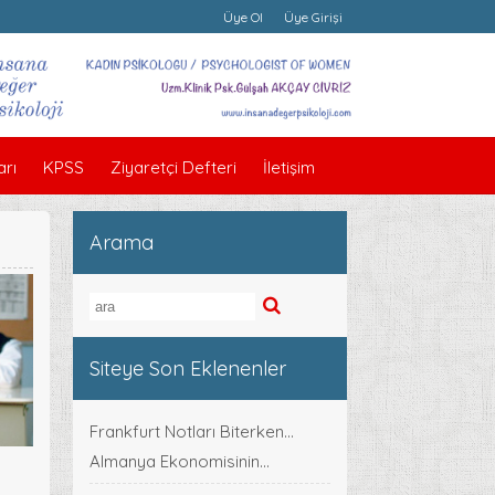
Üye Ol
Üye Girişi
rı
KPSS
Ziyaretçi Defteri
İletişim
Arama
Siteye Son Eklenenler
Frankfurt Notları Biterken...
Almanya Ekonomisinin...