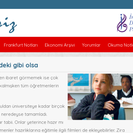
Frankfurt Notları
Ekonomi Arşivi
Yorumlar
Okuma Notla
eki gibi olsa
şten ibaret görmemek ise çok
e kalmışken tüm öğretmenlerin
okuldan üniversiteye kadar birçok
ını neredeyse tamamladı.
r tabii. Onlar yeterince hazır mı
r hazırlıklarına eğitimle ilgili filmleri de ekleyebilirler. Zira