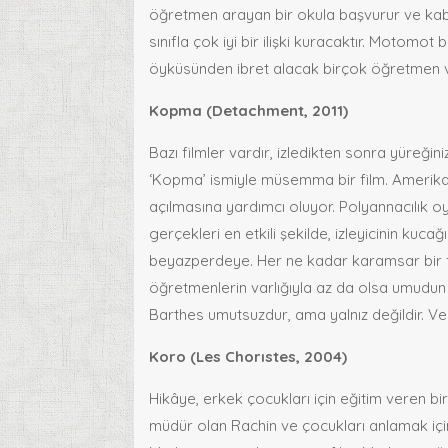
öğretmen arayan bir okula başvurur ve kabul
sınıfla çok iyi bir ilişki kuracaktır. Motom
öyküsünden ibret alacak birçok öğretmen v
Kopma (Detachment, 2011)
Bazı filmler vardır, izledikten sonra yüreğini
‘Kopma’ ismiyle müsemma bir film. Amerika
açılmasına yardımcı oluyor. Polyannacılık 
gerçekleri en etkili şekilde, izleyicinin kuca
beyazperdeye. Her ne kadar karamsar bir f
öğretmenlerin varlığıyla az da olsa umudun 
Barthes umutsuzdur, ama yalnız değildir. Ve
Koro (Les Chorıstes, 2004)
Hikâye, erkek çocukları için eğitim veren bir y
müdür olan Rachin ve çocukları anlamak iç