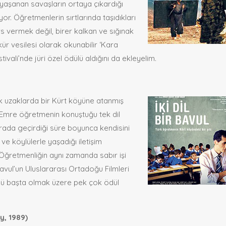
 yaşanan savaşların ortaya çıkardığı
ıyor. Öğretmenlerin sırtlarında taşıdıkları
rs vermek değil, birer kalkan ve sığınak
ür vesilesi olarak okunabilir ‘Kara
ivali’nde jüri özel ödülü aldığını da ekleyelim.
k uzaklarda bir Kürt köyüne atanmış
r. Emre öğretmenin konuştuğu tek dil
Orada geçirdiği süre boyunca kendisini
r ve köylülerle yaşadığı iletişim
Öğretmenliğin aynı zamanda sabır işi
Bavul’un Uluslararası Ortadoğu Filmleri
ülü başta olmak üzere pek çok ödül
y, 1989)