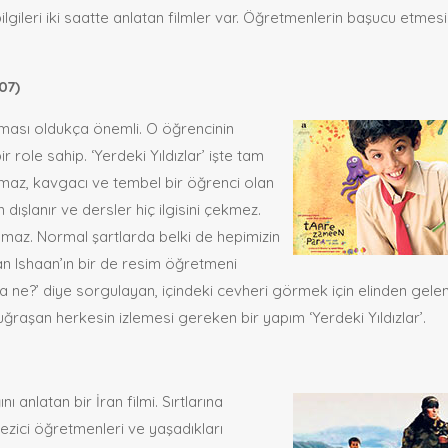
ilgileri iki saatte anlatan filmler var. Öğretmenlerin başucu etmesi
07)
ıması oldukça önemli. O öğrencinin
r role sahip. ‘Yerdeki Yıldızlar’ işte tam
maz, kavgacı ve tembel bir öğrenci olan
n dışlanır ve dersler hiç ilgisini çekmez.
kamaz. Normal şartlarda belki de hepimizin
an Ishaan’ın bir de resim öğretmeni
ma ne?’ diye sorgulayan, içindeki cevheri görmek için elinden gelen
raşan herkesin izlemesi gereken bir yapım ‘Yerdeki Yıldızlar’.
anlatan bir İran filmi. Sırtlarına
ezici öğretmenleri ve yaşadıkları