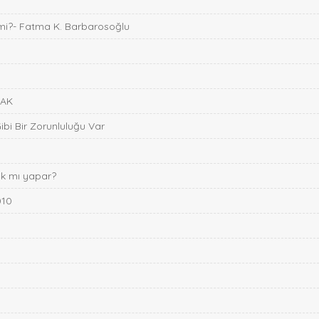
mi?- Fatma K. Barbarosoğlu
PAK
i Bir Zorunluluğu Var
lak mı yapar?
010