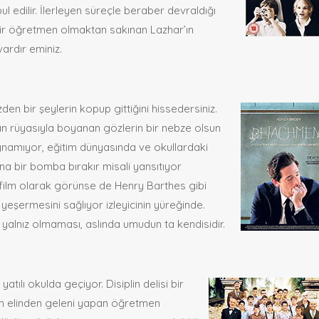
 edilir. İlerleyen süreçle beraber devraldığı
ot bir öğretmen olmaktan sakınan Lazhar’ın
ardır eminiz.
zden bir şeylerin kopup gittiğini hissedersiniz.
n rüyasıyla boyanan gözlerin bir nebze olsun
oynamıyor, eğitim dünyasında ve okullardaki
ğına bir bomba bırakır misali yansıtıyor
ilm olarak görünse de Henry Barthes gibi
yeşermesini sağlıyor izleyicinin yüreğinde.
 yalnız olmaması, aslında umudun ta kendisidir.
atılı okulda geçiyor. Disiplin delisi bir
in elinden geleni yapan öğretmen