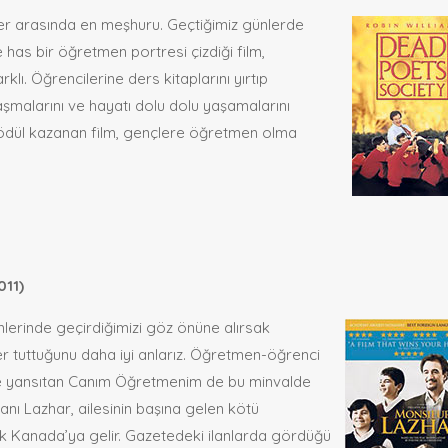
ler arasında en meşhuru. Geçtiğimiz günlerde
 has bir öğretmen portresi çizdiği film,
lı. Öğrencilerine ders kitaplarını yırtıp
aşmalarını ve hayatı dolu dolu yaşamalarını
 ödül kazanan film, gençlere öğretmen olma
011)
lerinde geçirdiğimizi göz önüne alırsak
r tuttuğunu daha iyi anlarız. Öğretmen-öğrenci
eye yansıtan Canım Öğretmenim de bu minvalde
anı Lazhar, ailesinin başına gelen kötü
k Kanada’ya gelir. Gazetedeki ilanlarda gördüğü