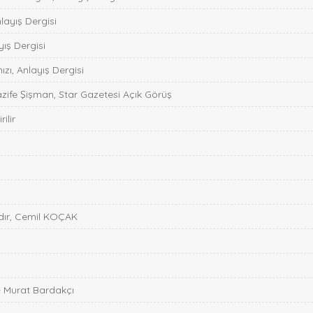
nlayış Dergisi
ış Dergisi
zı, Anlayış Dergisi
zife Şişman, Star Gazetesi Açık Görüş
ilir
ıdır, Cemil KOÇAK
r- Murat Bardakçı