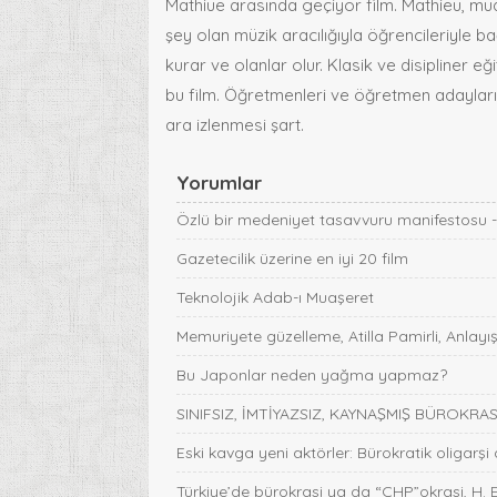
Mathiue arasında geçiyor film. Mathieu, müd
şey olan müzik aracılığıyla öğrencileriyle ba
kurar ve olanlar olur. Klasik ve disipliner e
bu film. Öğretmenleri ve öğretmen adayları
ara izlenmesi şart.
Yorumlar
Özlü bir medeniyet tasavvuru manifestosu 
Gazetecilik üzerine en iyi 20 film
Teknolojik Adab-ı Muaşeret
Memuriyete güzelleme, Atilla Pamirli, Anlayış
Bu Japonlar neden yağma yapmaz?
SINIFSIZ, İMTİYAZSIZ, KAYNAŞMIŞ BÜROKRASİ,
Eski kavga yeni aktörler: Bürokratik oligarşi
Türkiye’de bürokrasi ya da “CHP”okrasi, H. 