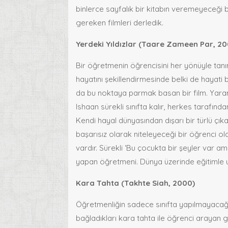
binlerce sayfalık bir kitabın veremeyeceği b
gereken filmleri derledik.
Yerdeki Yıldızlar (Taare Zameen Par, 20
Bir öğretmenin öğrencisini her yönüyle tan
hayatını şekillendirmesinde belki de hayati bi
da bu noktaya parmak basan bir film. Yara
Ishaan sürekli sınıfta kalır, herkes tarafında
Kendi hayal dünyasından dışarı bir türlü çı
başarısız olarak niteleyeceği bir öğrenci ol
vardır. Sürekli ‘Bu çocukta bir şeyler var a
yapan öğretmeni. Dünya üzerinde eğitimle uğ
Kara Tahta (Takhte Siah, 2000)
Öğretmenliğin sadece sınıfta yapılmayacağını 
bağladıkları kara tahta ile öğrenci arayan g