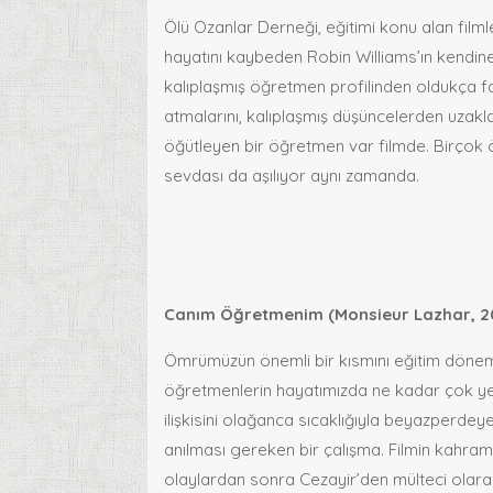
Ölü Ozanlar Derneği, eğitimi konu alan film
hayatını kaybeden Robin Williams’ın kendine
kalıplaşmış öğretmen profilinden oldukça fark
atmalarını, kalıplaşmış düşüncelerden uzakl
öğütleyen bir öğretmen var filmde. Birçok
sevdası da aşılıyor aynı zamanda.
Canım Öğretmenim (Monsieur Lazhar, 2
Ömrümüzün önemli bir kısmını eğitim dönem
öğretmenlerin hayatımızda ne kadar çok ye
ilişkisini olağanca sıcaklığıyla beyazperd
anılması gereken bir çalışma. Filmin kahram
olaylardan sonra Cezayir’den mülteci olara