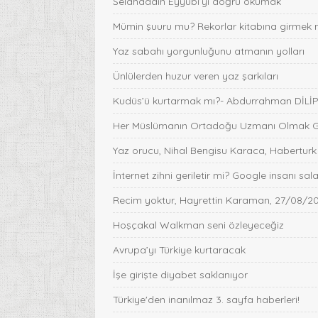
Selahaddin Eyyübi’yi doğru okumak
Mümin şuuru mu? Rekorlar kitabına girmek 
Yaz sabahı yorgunluğunu atmanın yolları
Ünlülerden huzur veren yaz şarkıları
Kudüs’ü kurtarmak mı?- Abdurrahman DİLİ
Her Müslümanın Ortadoğu Uzmanı Olmak Gib
Yaz orucu, Nihal Bengisu Karaca, Haberturk
İnternet zihni geriletir mi? Google insanı sa
Recim yoktur, Hayrettin Karaman, 27/08/2
Hoşçakal Walkman seni özleyeceğiz
Avrupa’yı Türkiye kurtaracak
İşe girişte diyabet saklanıyor
Türkiye'den inanılmaz 3. sayfa haberleri!