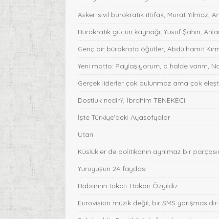
Asker-sivil bürokratik ittifak, Murat Yılmaz, A
Bürokratik gücün kaynağı, Yusuf Şahin, Anlay
Genç bir bürokrata öğütler, Abdülhamit Kırmı
Yeni motto: Paylaşıyorum, o halde varım, Na
Gerçek liderler çok bulunmaz ama çok eleştir
Dostluk nedir?, İbrahim TENEKECi
İşte Türkiye'deki Ayasofyalar
Utan
Küslükler de politikanın ayrılmaz bir parças
Yürüyüşün 24 faydası
Babamın tokatı Hakan Özyıldız
Eurovision müzik değil, bir SMS yarışmasıdı