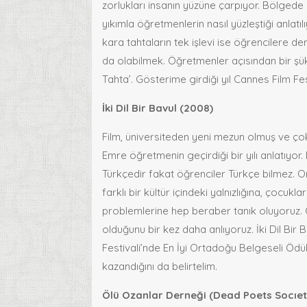
zorlukları insanın yüzüne çarpıyor. Bölgede
yıkımla öğretmenlerin nasıl yüzleştiği anlatıl
kara tahtaların tek işlevi ise öğrencilere de
da olabilmek. Öğretmenler açısından bir şük
Tahta’. Gösterime girdiği yıl Cannes Film Fest
İki Dil Bir Bavul (2008)
Film, üniversiteden yeni mezun olmuş ve ço
Emre öğretmenin geçirdiği bir yılı anlatıyo
Türkçedir fakat öğrenciler Türkçe bilmez. 
farklı bir kültür içindeki yalnızlığına, çocukla
problemlerine hep beraber tanık oluyoruz. 
olduğunu bir kez daha anlıyoruz. İki Dil Bir 
Festivali’nde En İyi Ortadoğu Belgeseli Öd
kazandığını da belirtelim.
Ölü Ozanlar Derneği (Dead Poets Socıet