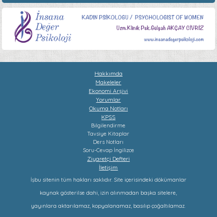
Hakkımda
Makeleler
Ekonomi Arşivi
Yorumlar
Okuma Notları
KPSS
Bilgilendirme
Tavsiye Kitaplar
Ders Notları
Soru-Cevap
İngilizce
Ziyaretçi Defteri
İletişim
İşbu sitenin tüm hakları saklıdır. Site içerisindeki dökümanlar
kaynak gösterilse dahi, izin alınmadan başka sitelere,
yayınlara aktarılamaz, kopyalanamaz, basılıp çoğaltılamaz.