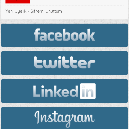
Yeni Üyelik
-
Şifremi Unuttum