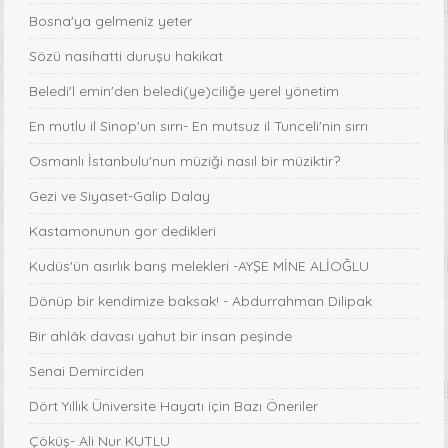
Bosna'ya gelmeniz yeter
Sözü nasihatti duruşu hakikat
Beledi'l emin'den beledi(ye)ciliğe yerel yönetim
En mutlu il Sinop'un sırrı- En mutsuz il Tunceli'nin sırrı
Osmanlı İstanbulu'nun müziği nasıl bir müziktir?
Gezi ve Siyaset-Galip Dalay
Kastamonunun gor dedikleri
Kudüs'ün asırlık barış melekleri -AYŞE MİNE ALİOĞLU
Dönüp bir kendimize baksak! - Abdurrahman Dilipak
Bir ahlâk davası yahut bir insan peşinde
Senai Demirciden
Dört Yıllık Üniversite Hayatı için Bazı Öneriler
Çöküş- Ali Nur KUTLU