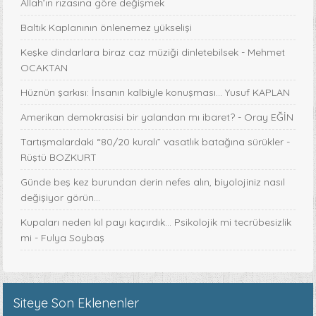
Allah’ın rızasına göre değişmek
Baltık Kaplanının önlenemez yükselişi
Keşke dindarlara biraz caz müziği dinletebilsek - Mehmet
OCAKTAN
Hüznün şarkısı: İnsanın kalbiyle konuşması... Yusuf KAPLAN
Amerikan demokrasisi bir yalandan mı ibaret? - Oray EĞİN
Tartışmalardaki “80/20 kuralı” vasatlık batağına sürükler -
Rüştü BOZKURT
Günde beş kez burundan derin nefes alın, biyolojiniz nasıl
değişiyor görün...
Kupaları neden kıl payı kaçırdık… Psikolojik mi tecrübesizlik
mi - Fulya Soybaş
Siteye Son Eklenenler