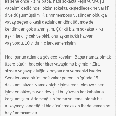
İki sene önce kızım 'baba, hadi sokakta keşif yürüyüşü
yapalım' dediğinde, 'bizim sokakta keşfedilecek ne var ki'
diye düşünmüştüm. Kızımın temposu yüzünden oldukça
yavaş geçen o keşif gezisinden döndüğümde de
kendimden çok utanmıştım. Çünkü bizim sokakta kırkı
aşkın farklı çiçek ve bitki, onu aşkın farklı hayvan
yaşıyordu. 10 yıldır hiç fark etmemiştim.
Hadi şunun adını da şöylece koyalım. Başta namaz olmak
üzere bütün ibadetler birer yavaşlama biçimidir. Zira
sizden yaşayıp gittiğiniz hayata ara vermenizi isterler.
Seneler önce bir 'muhafazakar patron'un 'günde 15
dakikamı alıyor. Namaz hiçbir işime mani olmuyor, beni
işimden alıkoymuyor' deyişini bu yüzden kahkahalarla
karşılamıştım. Adamcağızın 'namazın temel olarak bizi
alıkoymayı' önerdiğini hiç düşünmeksizin ibadet etmesine
hayıflanmıştım da.