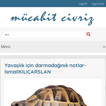
Üye Ol
Üye Girişi
Yavaşlık için darmadağınık notlar-
İsmailKILIÇARSLAN