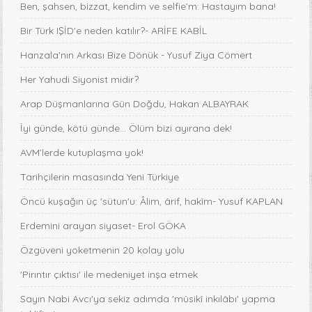
Ben, şahsen, bizzat, kendim ve selfie’m: Hastayım bana!
Bir Türk IŞİD'e neden katılır?- ARİFE KABİL
Hanzala'nın Arkası Bize Dönük - Yusuf Ziya Cömert
Her Yahudi Siyonist midir?
Arap Düşmanlarına Gün Doğdu, Hakan ALBAYRAK
İyi günde, kötü günde... Ölüm bizi ayırana dek!
AVM’lerde kutuplaşma yok!
Tarihçilerin masasında Yeni Türkiye
Öncü kuşağın üç 'sütun'u: Âlim, ârif, hakîm- Yusuf KAPLAN
Erdemini arayan siyaset- Erol GÖKA
Özgüveni yoketmenin 20 kolay yolu
'Pirıntır çıktısı' ile medeniyet inşa etmek
Sayın Nabi Avcı'ya sekiz adımda 'mûsikî inkılâbı' yapma