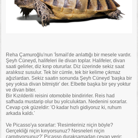
Reha Çamuroğlu'nun 'İsmail'de anlattığı bir mesele vardır.
Şeyh Cüneyd, halifeleri ile divan toplar. Halifeler, divan
saati gelirler, diz kırıp otururlar. Diz üzerinde sekiz saat
aralıksız susulur. Tek bir cümle, tek bir kelime çıkmaz
ağızlardan. Sekiz saatin sonunda Şeyh Cüneyd 'başka bir
şey yoksa divan bitmiştir' der. Elbette başka bir şey yoktur
ve divan biter.
Bir Kızılderili reisini otomobile bindirirler. Reis had
safhada mustarip olur bu yolculuktan. Nedenini sorarlar.
Cevap çok güzeldir: 'O kadar hızlı gidiyoruz ki, ruhum
arkada kaldı.'
Ve Picasso'ya sorarlar: 'Resimleriniz niçin böyle?
Gerçekliği niçin kırıyorsunuz? Nesneleri niçin
çarpıtıyorsunuz?' Picasso duraksamadan cevap verir: