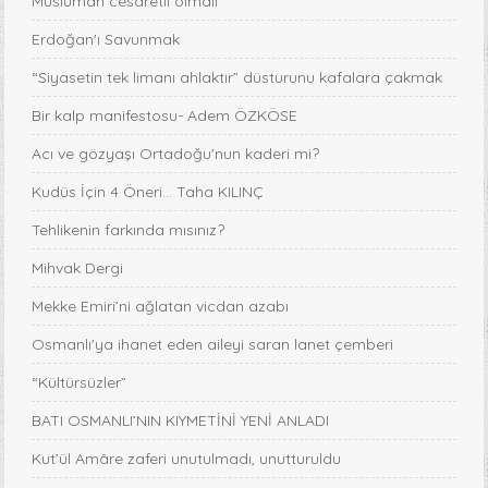
Müslüman cesaretli olmalı
Erdoğan'ı Savunmak
“Siyasetin tek limanı ahlaktır” düsturunu kafalara çakmak
Bir kalp manifestosu- Adem ÖZKÖSE
Acı ve gözyaşı Ortadoğu'nun kaderi mi?
Kudüs İçin 4 Öneri... Taha KILINÇ
Tehlikenin farkında mısınız?
Mihvak Dergi
Mekke Emiri’ni ağlatan vicdan azabı
Osmanlı'ya ihanet eden aileyi saran lanet çemberi
“Kültürsüzler”
BATI OSMANLI’NIN KIYMETİNİ YENİ ANLADI
Kut’ül Amâre zaferi unutulmadı, unutturuldu