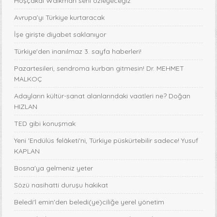
Hoşçakal Walkman seni özleyeceğiz
Avrupa’yı Türkiye kurtaracak
İşe girişte diyabet saklanıyor
Türkiye'den inanılmaz 3. sayfa haberleri!
Pazartesileri, sendroma kurban gitmesin! Dr. MEHMET
MALKOÇ
Adayların kültür-sanat alanlarındaki vaatleri ne? Doğan
HIZLAN
TED gibi konuşmak
Yeni 'Endülüs felâketi'ni, Türkiye püskürtebilir sadece! Yusuf
KAPLAN
Bosna'ya gelmeniz yeter
Sözü nasihatti duruşu hakikat
Beledi'l emin'den beledi(ye)ciliğe yerel yönetim