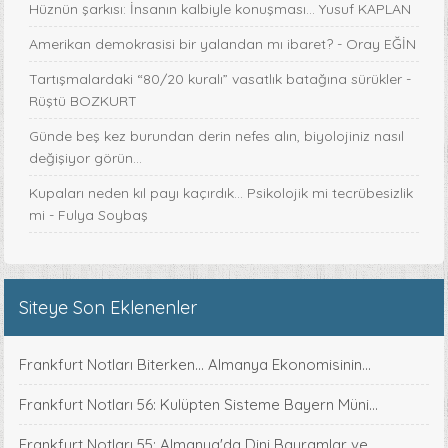
Hüznün şarkısı: İnsanın kalbiyle konuşması... Yusuf KAPLAN
Amerikan demokrasisi bir yalandan mı ibaret? - Oray EĞİN
Tartışmalardaki “80/20 kuralı” vasatlık batağına sürükler -
Rüştü BOZKURT
Günde beş kez burundan derin nefes alın, biyolojiniz nasıl
değişiyor görün...
Kupaları neden kıl payı kaçırdık… Psikolojik mi tecrübesizlik
mi - Fulya Soybaş
Siteye Son Eklenenler
Frankfurt Notları Biterken... Almanya Ekonomisinin...
Frankfurt Notları 56: Kulüpten Sisteme Bayern Müni...
Frankfurt Notları 55: Almanya'da Dini Bayramlar ve...