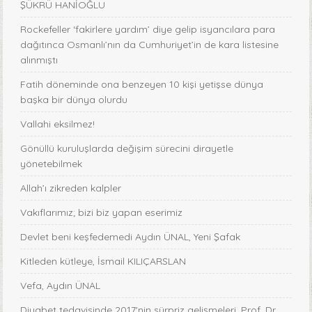
ŞÜKRÜ HANİOĞLU
Rockefeller ‘fakirlere yardım’ diye gelip isyancılara para
dağıtınca Osmanlı’nın da Cumhuriyet’in de kara listesine
alınmıştı
Fatih döneminde ona benzeyen 10 kişi yetişse dünya
başka bir dünya olurdu
Vallahi eksilmez!
Gönüllü kuruluşlarda değişim sürecini dirayetle
yönetebilmek
Allah’ı zikreden kalpler
Vakıflarımız; bizi biz yapan eserimiz
Devlet beni keşfedemedi Aydın ÜNAL, Yeni Şafak
Kitleden kütleye, İsmail KILIÇARSLAN
Vefa, Aydın ÜNAL
Diyabet tedavisinde 2017'nin sürpriz gelişmeleri, Prof. Dr.