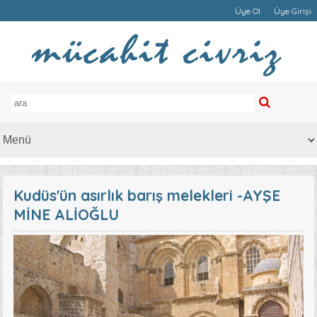
Üye Ol
Üye Girişi
Kudüs'ün asırlık barış melekleri -AYŞE
MİNE ALİOĞLU