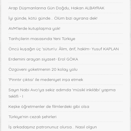
Arap Düşmanlarına Gün Doğdu, Hakan ALBAYRAK
İyi günde, kötü günde... Ölüm bizi ayırana dek!
AVM’lerde kutuplaşma yok!
Tarihçilerin masasında Yeni Türkiye
Öncü kuşağın üç 'sütun'u: Âlim, ârif, hakîm- Yusuf KAPLAN
Erdemini arayan siyaset- Erol GÖKA
Özgüveni yoketmenin 20 kolay yolu
'Pirıntır çıktısı' ile medeniyet inşa etmek
Sayın Nabi Avcı'ya sekiz adımda 'mûsikî inkılâbı' yapma
teklifi - I
Keşke öğretmenler de filmlerdeki gibi olsa
Türkiye'nin cezalı şehirleri
İş arkadaşınız patronunuz olursa… Nasıl olgun