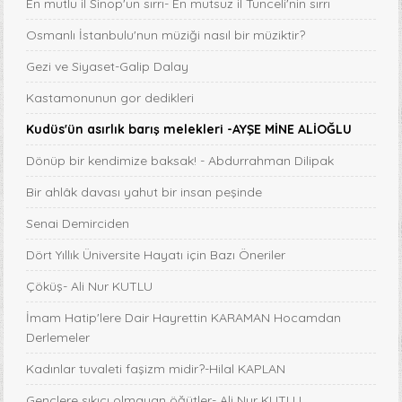
En mutlu il Sinop'un sırrı- En mutsuz il Tunceli'nin sırrı
Osmanlı İstanbulu'nun müziği nasıl bir müziktir?
Gezi ve Siyaset-Galip Dalay
Kastamonunun gor dedikleri
Kudüs'ün asırlık barış melekleri -AYŞE MİNE ALİOĞLU
Dönüp bir kendimize baksak! - Abdurrahman Dilipak
Bir ahlâk davası yahut bir insan peşinde
Senai Demirciden
Dört Yıllık Üniversite Hayatı için Bazı Öneriler
Çöküş- Ali Nur KUTLU
İmam Hatip'lere Dair Hayrettin KARAMAN Hocamdan
Derlemeler
Kadınlar tuvaleti faşizm midir?-Hilal KAPLAN
Gençlere sıkıcı olmayan öğütler- Ali Nur KUTLU