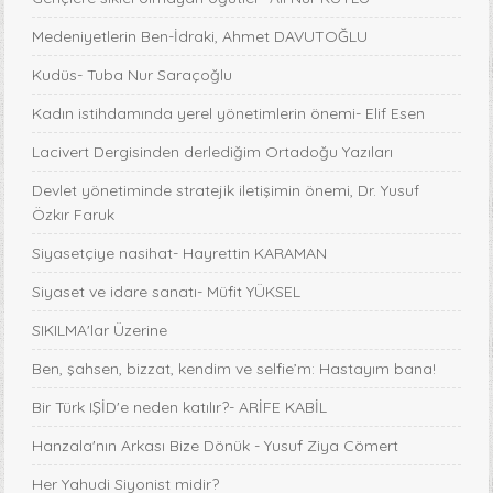
Medeniyetlerin Ben-İdraki, Ahmet DAVUTOĞLU
Kudüs- Tuba Nur Saraçoğlu
Kadın istihdamında yerel yönetimlerin önemi- Elif Esen
Lacivert Dergisinden derlediğim Ortadoğu Yazıları
Devlet yönetiminde stratejik iletişimin önemi, Dr. Yusuf
Özkır Faruk
Siyasetçiye nasihat- Hayrettin KARAMAN
Siyaset ve idare sanatı- Müfit YÜKSEL
SIKILMA'lar Üzerine
Ben, şahsen, bizzat, kendim ve selfie’m: Hastayım bana!
Bir Türk IŞİD'e neden katılır?- ARİFE KABİL
Hanzala'nın Arkası Bize Dönük - Yusuf Ziya Cömert
Her Yahudi Siyonist midir?