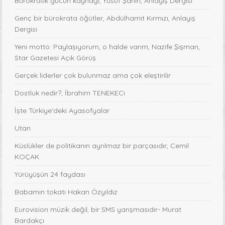
Bürokratik gücün kaynağı, Yusuf Şahin, Anlayış Dergisi
Genç bir bürokrata öğütler, Abdülhamit Kırmızı, Anlayış
Dergisi
Yeni motto: Paylaşıyorum, o halde varım, Nazife Şişman,
Star Gazetesi Açık Görüş
Gerçek liderler çok bulunmaz ama çok eleştirilir
Dostluk nedir?, İbrahim TENEKECi
İşte Türkiye'deki Ayasofyalar
Utan
Küslükler de politikanın ayrılmaz bir parçasıdır, Cemil
KOÇAK
Yürüyüşün 24 faydası
Babamın tokatı Hakan Özyıldız
Eurovision müzik değil, bir SMS yarışmasıdır- Murat
Bardakçı