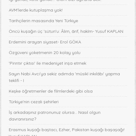
AVM’lerde kutuplaşma yok!
Tarihçilerin masasında Yeni Türkiye
Öncü kuşağın üç 'sütun'u: Âlim, ârif, hakîm- Yusuf KAPLAN
Erdemini arayan siyaset- Erol GÖKA
Özgüveni yoketmenin 20 kolay yolu
'Pirıntır çıktısı' ile medeniyet inşa etmek
Sayın Nabi Avcı'ya sekiz adımda 'mûsikî inkılâbı' yapma
teklifi - I
Keşke öğretmenler de filmlerdeki gibi olsa
Türkiye'nin cezalı şehirleri
İş arkadaşınız patronunuz olursa… Nasıl olgun
davranırsınız?
Erasmus kuşağı baştacı, Ezher, Pakistan kuşağı başaşağı!