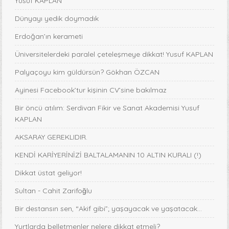
Yusuf KAPLAN
Dünyayı yedik doymadık
Erdoğan’ın kerameti
Üniversitelerdeki paralel çeteleşmeye dikkat! Yusuf KAPLAN
Palyaçoyu kim güldürsün? Gökhan ÖZCAN
Ayinesi Facebook’tur kişinin CV’sine bakılmaz
Bir öncü atılım: Serdivan Fikir ve Sanat Akademisi Yusuf
KAPLAN
AKSARAY GEREKLIDIR.
KENDİ KARİYERİNİZİ BALTALAMANIN 10 ALTIN KURALI (!)
Dikkat üstat geliyor!
Sultan - Cahit Zarifoğlu
Bir destansın sen, “Akif gibi”; yaşayacak ve yaşatacak...
Yurtlarda belletmenler nelere dikkat etmeli?