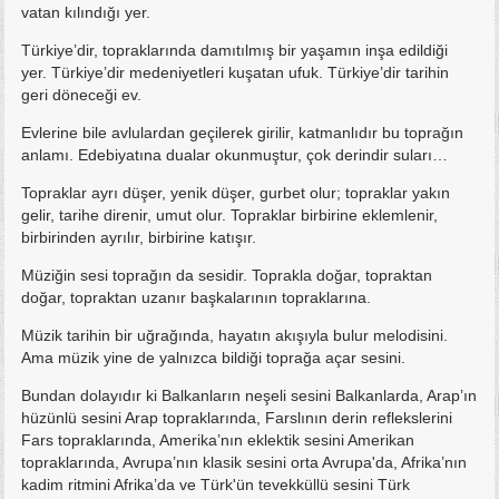
vatan kılındığı yer.
Türkiye’dir, topraklarında damıtılmış bir yaşamın inşa edildiği
yer. Türkiye’dir medeniyetleri kuşatan ufuk. Türkiye’dir tarihin
geri döneceği ev.
Evlerine bile avlulardan geçilerek girilir, katmanlıdır bu toprağın
anlamı. Edebiyatına dualar okunmuştur, çok derindir suları…
Topraklar ayrı düşer, yenik düşer, gurbet olur; topraklar yakın
gelir, tarihe direnir, umut olur. Topraklar birbirine eklemlenir,
birbirinden ayrılır, birbirine katışır.
Müziğin sesi toprağın da sesidir. Toprakla doğar, topraktan
doğar, topraktan uzanır başkalarının topraklarına.
Müzik tarihin bir uğrağında, hayatın akışıyla bulur melodisini.
Ama müzik yine de yalnızca bildiği toprağa açar sesini.
Bundan dolayıdır ki Balkanların neşeli sesini Balkanlarda, Arap’ın
hüzünlü sesini Arap topraklarında, Farslının derin reflekslerini
Fars topraklarında, Amerika’nın eklektik sesini Amerikan
topraklarında, Avrupa’nın klasik sesini orta Avrupa'da, Afrika’nın
kadim ritmini Afrika’da ve Türk'ün tevekküllü sesini Türk