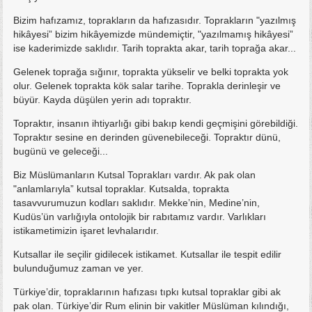
Bizim hafızamız, toprakların da hafızasıdır. Toprakların "yazılmış
hikâyesi” bizim hikâyemizde mündemiçtir, "yazılmamış hikâyesi”
ise kaderimizde saklıdır. Tarih toprakta akar, tarih toprağa akar...
Gelenek toprağa sığınır, toprakta yükselir ve belki toprakta yok
olur. Gelenek toprakta kök salar tarihe. Toprakla derinleşir ve
büyür. Kayda düşülen yerin adı topraktır.
Topraktır, insanın ihtiyarlığı gibi bakıp kendi geçmişini görebildiği.
Topraktır sesine en derinden güvenebileceği. Topraktır dünü,
bugünü ve geleceği...
Biz Müslümanların Kutsal Toprakları vardır. Ak pak olan
"anlamlarıyla” kutsal topraklar. Kutsalda, toprakta
tasavvurumuzun kodları saklıdır. Mekke’nin, Medine’nin,
Kudüs’ün varlığıyla ontolojik bir rabıtamız vardır. Varlıkları
istikametimizin işaret levhalarıdır.
Kutsallar ile seçilir gidilecek istikamet. Kutsallar ile tespit edilir
bulunduğumuz zaman ve yer.
Türkiye’dir, topraklarının hafızası tıpkı kutsal topraklar gibi ak
pak olan. Türkiye’dir Rum elinin bir vakitler Müslüman kılındığı,