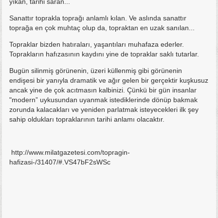
yıkan, tarihi saran...
Sanattır toprakla toprağı anlamlı kılan. Ve aslında sanattır
toprağa en çok muhtaç olup da, topraktan en uzak sanılan...
Topraklar bizden hatıraları, yaşantıları muhafaza ederler.
Toprakların hafızasının kaydını yine de topraklar saklı tutarlar.
Bugün silinmiş görünenin, üzeri küllenmiş gibi görünenin
endişesi bir yanıyla dramatik ve ağır gelen bir gerçektir kuşkusuz
ancak yine de çok acıtmasın kalbinizi. Çünkü bir gün insanlar
"modern” uykusundan uyanmak istediklerinde dönüp bakmak
zorunda kalacakları ve yeniden parlatmak isteyecekleri ilk şey
sahip oldukları topraklarının tarihi anlamı olacaktır.
http://www.milatgazetesi.com/topragin-
hafizasi-/31407/#.VS47bF2sWSc