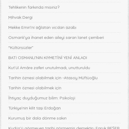
Tehlikenin farkında mısınız?
Mihvak Dergi
Mekke Emiri’ni ağlatan vicdan azabı
Osmanlı'ya ihanet eden aileyi saran lanet çemberi
“Kültürsüzler”
BATI OSMANLI’NIN KIYMETİNİ YENİ ANLADI
Kut’ül Amâre zaferi unutulmadı, unutturuldu
Tarihin öznesi olabilmek için -Atasoy Müftüoğlu
Tarihin öznesi olabilmek için
İhtiyaç duyduğumuz bilim: Psikoloji
Türkiye’nin kilit taşı Erdoğan
Kurumuş bir dala dönme sakın
Kudüs’ü görmeyen tarihi görmemiş demektir- Faruk BEŞER