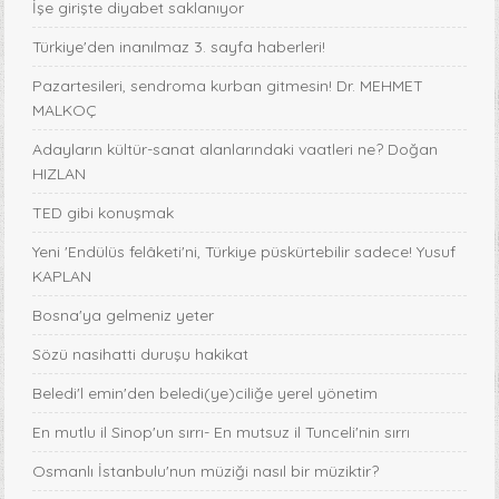
İşe girişte diyabet saklanıyor
Türkiye'den inanılmaz 3. sayfa haberleri!
Pazartesileri, sendroma kurban gitmesin! Dr. MEHMET
MALKOÇ
Adayların kültür-sanat alanlarındaki vaatleri ne? Doğan
HIZLAN
TED gibi konuşmak
Yeni 'Endülüs felâketi'ni, Türkiye püskürtebilir sadece! Yusuf
KAPLAN
Bosna'ya gelmeniz yeter
Sözü nasihatti duruşu hakikat
Beledi'l emin'den beledi(ye)ciliğe yerel yönetim
En mutlu il Sinop'un sırrı- En mutsuz il Tunceli'nin sırrı
Osmanlı İstanbulu'nun müziği nasıl bir müziktir?