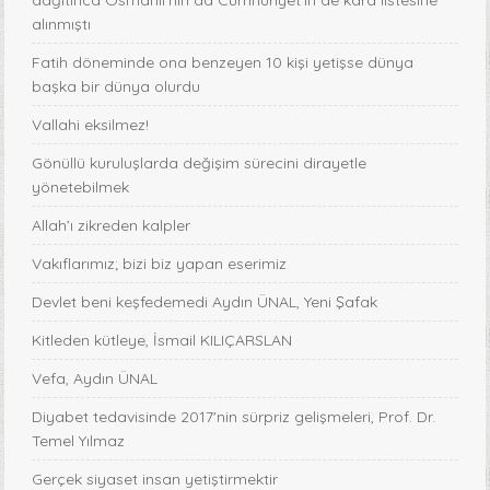
dağıtınca Osmanlı’nın da Cumhuriyet’in de kara listesine
alınmıştı
Fatih döneminde ona benzeyen 10 kişi yetişse dünya
başka bir dünya olurdu
Vallahi eksilmez!
Gönüllü kuruluşlarda değişim sürecini dirayetle
yönetebilmek
Allah’ı zikreden kalpler
Vakıflarımız; bizi biz yapan eserimiz
Devlet beni keşfedemedi Aydın ÜNAL, Yeni Şafak
Kitleden kütleye, İsmail KILIÇARSLAN
Vefa, Aydın ÜNAL
Diyabet tedavisinde 2017'nin sürpriz gelişmeleri, Prof. Dr.
Temel Yılmaz
Gerçek siyaset insan yetiştirmektir