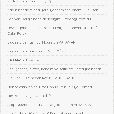
Kudüs- Tuba Nur Saraçoğlu
Kadın istihdamında yerel yönetimlerin önemi- Elif Esen
Lacivert Dergisinden derlediğim Ortadoğu Yazıları
Devlet yönetiminde stratejik iletişimin önemi, Dr. Yusuf
Özkır Faruk
Siyasetçiye nasihat- Hayrettin KARAMAN
Siyaset ve idare sanatı- Müfit YÜKSEL
SIKILMA'lar Üzerine
Ben, şahsen, bizzat, kendim ve selfie’m: Hastayım bana!
Bir Türk IŞİD'e neden katılır?- ARİFE KABİL
Hanzala'nın Arkası Bize Dönük - Yusuf Ziya Cömert
Her Yahudi Siyonist midir?
Arap Düşmanlarına Gün Doğdu, Hakan ALBAYRAK
İyi günde, kötü günde... Ölüm bizi ayırana dek!