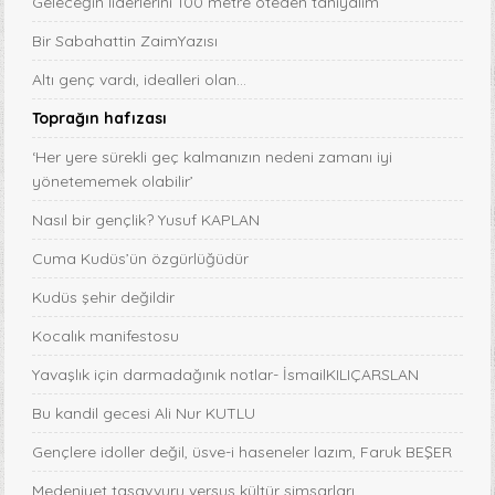
Geleceğin liderlerini 100 metre öteden tanıyalım
Bir Sabahattin ZaimYazısı
Altı genç vardı, idealleri olan...
Toprağın hafızası
‘Her yere sürekli geç kalmanızın nedeni zamanı iyi
yönetememek olabilir’
Nasıl bir gençlik? Yusuf KAPLAN
Cuma Kudüs’ün özgürlüğüdür
Kudüs şehir değildir
Kocalık manifestosu
Yavaşlık için darmadağınık notlar- İsmailKILIÇARSLAN
Bu kandil gecesi Ali Nur KUTLU
Gençlere idoller değil, üsve-i haseneler lazım, Faruk BEŞER
Medeniyet tasavvuru versus kültür simsarları