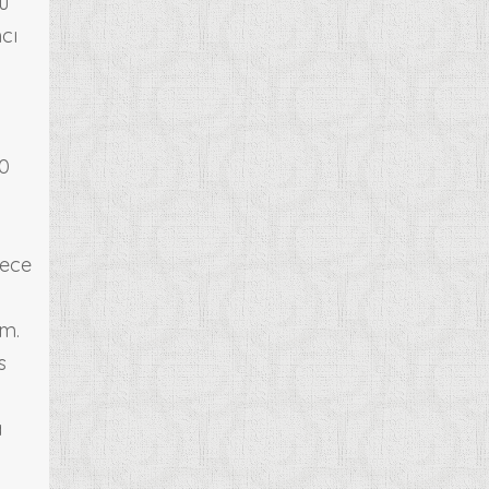
bu
cı
10
dece
um.
s
a