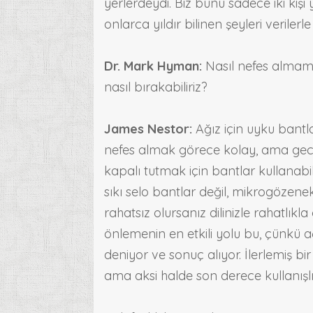
yerlerdeydi. Biz bunu sadece iki kiş
onlarca yıldır bilinen şeyleri veriler
Dr. Mark Hyman:
Nasıl nefes almamız
nasıl bırakabiliriz?
James Nestor:
Ağız için uyku bantla
nefes almak görece kolay, ama gecel
kapalı tutmak için bantlar kullanabi
sıkı selo bantlar değil, mikrogözene
rahatsız olursanız dilinizle rahatlıkl
önlemenin en etkili yolu bu, çünkü a
deniyor ve sonuç alıyor. İlerlemiş bi
ama aksi halde son derece kullanışl