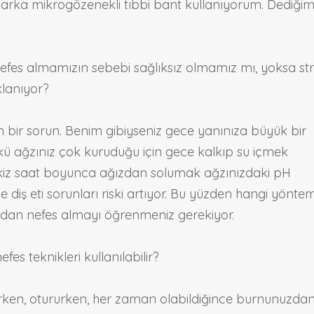
 marka mikrogözenekli tıbbi bant kullanıyorum. Dediği
es almamızın sebebi sağlıksız olmamız mı, yoksa st
klanıyor?
 bir sorun. Benim gibiyseniz gece yanınıza büyük bir
ü ağzınız çok kuruduğu için gece kalkıp su içmek
kiz saat boyunca ağızdan solumak ağzınızdaki pH
e diş eti sorunları riski artıyor. Bu yüzden hangi yöntem
undan nefes almayı öğrenmeniz gerekiyor.
es teknikleri kullanılabilir?
rken, otururken, her zaman olabildiğince burnunuzda