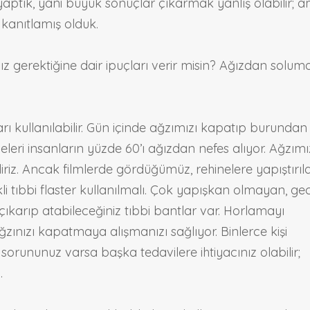
i yaptık, yani büyük sonuçlar çıkarmak yanlış olabilir; 
le kanıtlamış olduk.
 gerektiğine dair ipuçları verir misin? Ağızdan solum
rı kullanılabilir. Gün içinde ağzımızı kapatıp burundan
eri insanların yüzde 60’ı ağızdan nefes alıyor. Ağzımı
liriz. Ancak filmlerde gördüğümüz, rehinelere yapıştırıl
kli tıbbi flaster kullanılmalı. Çok yapışkan olmayan, ge
a çıkarıp atabileceğiniz tıbbi bantlar var. Horlamayı
ğzınızı kapatmaya alışmanızı sağlıyor. Binlerce kişi
r sorununuz varsa başka tedavilere ihtiyacınız olabilir;
ı.