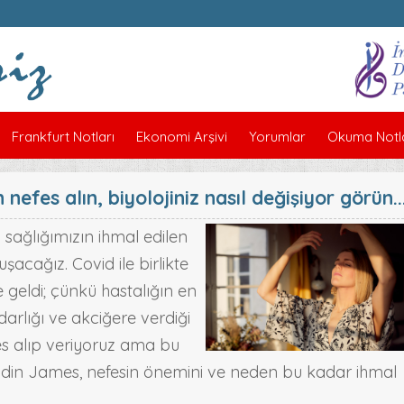
Frankfurt Notları
Ekonomi Arşivi
Yorumlar
Okuma Notla
efes alın, biyolojiniz nasıl değişiyor görün..
sağlığımızın ihmal edilen
acağız. Covid ile birlikte
geldi; çünkü hastalığın en
arlığı ve akciğere verdiği
es alıp veriyoruz ama bu
in James, nefesin önemini ve neden bu kadar ihmal