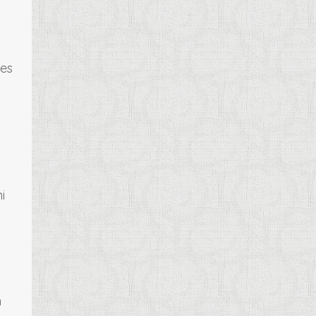
m
res
i
n