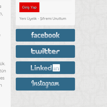
a
ı,
Yeni Üyelik
-
Şifremi Unuttum
e
ük.
ütün
res
in