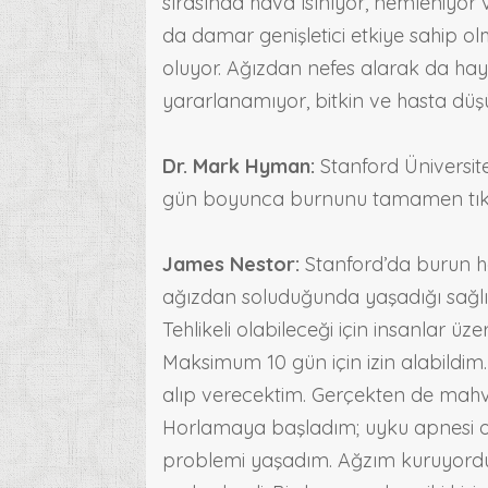
sırasında hava ısınıyor, nemleniyor ve 
da damar genişletici etkiye sahip ol
oluyor. Ağızdan nefes alarak da hay
yararlanamıyor, bitkin ve hasta düş
Dr. Mark Hyman:
Stanford Üniversites
gün boyunca burnunu tamamen tıka
James Nestor:
Stanford’da burun ha
ağızdan soluduğunda yaşadığı sağlık
Tehlikeli olabileceği için insanlar 
Maksimum 10 gün için izin alabildi
alıp verecektim. Gerçekten de mahvo
Horlamaya başladım; uyku apnesi ort
problemi yaşadım. Ağzım kuruyordu