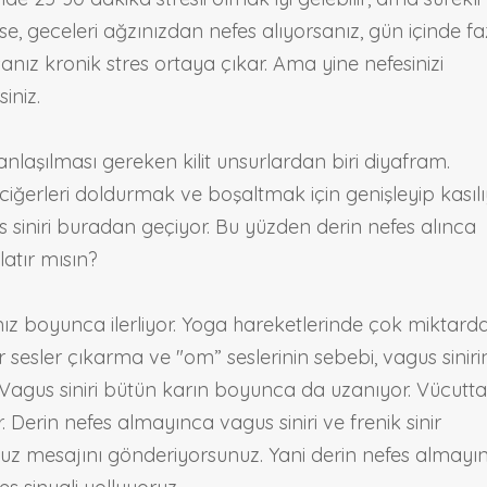
se, geceleri ağzınızdan nefes alıyorsanız, gün içinde fa
anız kronik stres ortaya çıkar. Ama yine nefesinizi
siniz.
laşılması gereken kilit unsurlardan biri diyafram.
iğerleri doldurmak ve boşaltmak için genişleyip kasılı
 siniri buradan geçiyor. Bu yüzden derin nefes alınca
atır mısın?
ız boyunca ilerliyor. Yoga hareketlerinde çok miktard
sesler çıkarma ve "om” seslerinin sebebi, vagus siniri
r. Vagus siniri bütün karın boyunca da uzanıyor. Vücutta
. Derin nefes almayınca vagus siniri ve frenik sinir
unuz mesajını gönderiyorsunuz. Yani derin nefes almayı