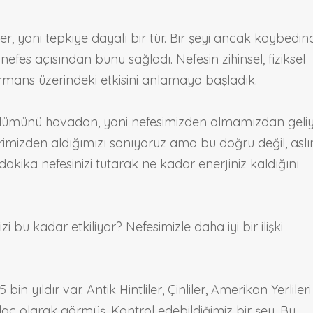
r, yani tepkiye dayalı bir tür. Bir şeyi ancak kaybedin
efes açısından bunu sağladı. Nefesin zihinsel, fiziksel
formans üzerindeki etkisini anlamaya başladık.
ölümünü havadan, yani nefesimizden almamızdan geliy
erimizden aldığımızı sanıyoruz ama bu doğru değil, asl
dakika nefesinizi tutarak ne kadar enerjiniz kaldığını
 bu kadar etkiliyor? Nefesimizle daha iyi bir ilişki
in yıldır var. Antik Hintliler, Çinliler, Amerikan Yerlileri
laç olarak görmüş. Kontrol edebildiğimiz bir şey. Bu