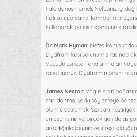
hale dönüşmemeli. Nefesiniz iyi değil
hızlı soluyorsanız, kambur oturuyors
kullanarak bu kısır döngüyü kırabilir
Dr. Mark Hyman:
Nefes konusunda an
Diyafram kası solunum sırasında akc
Vücudu esneten ana sinir olan vagus
rahatlıyoruz. Diyaframın önemini anl
James Nestor:
Vagus siniri boğazım
mırıldanma, şarkı söylemeye benzer 
olumlu etkilemek. Sizi sakinleştiriyo
en uzun sinir ve birçok yeri dolaşıyor
aracılığıyla beyninize stresli olduğ