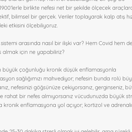
900’lerle birlikte nefesi net bir şekilde ölçecek araçlar
ktif, bilimsel bir gerçek. Veriler toplayarak kalp atış hız
ki etkisini ölçebiliyoruz.
k sistemi arasında nasıl bir ilişki var? Hem Covid hem d
s almak için ne yapabiliriz?
n büyük çoğunluğu kronik düşük enflamasyonla
amasyon sağlığımızı mahvediyor; nefesin bunda rolü büy
rsanız, nefesinizi göğsünüze çekiyorsanız, gerginseniz, b
e rahat bir nefes almıyorsanız vücudunuzda büyük st
ta kronik enflamasyona yol açıyor; kortizol ve adrenal
25-30 dakika stresli olmak iyi gelebilir, ama sürekli