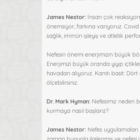
James Nestor:
İnsan çok reaksiyone
önemsiyor, farkına varıyoruz. Covid n
sağlık, immün işleyiş ve atletik per
Nefesin önemi enerjimizin büyük b
Enerjimizi büyük oranda yiyip içtikl
havadan alıyoruz. Kanıtı basit: Dört 
ölçebilirsiniz.
Dr. Mark Hyman:
Nefesimiz neden bizi
kurmaya nasıl başlarız?
James Nestor:
Nefes uygulamaları 5 b
zaman bununla ilgilenmiş ve nefesi i