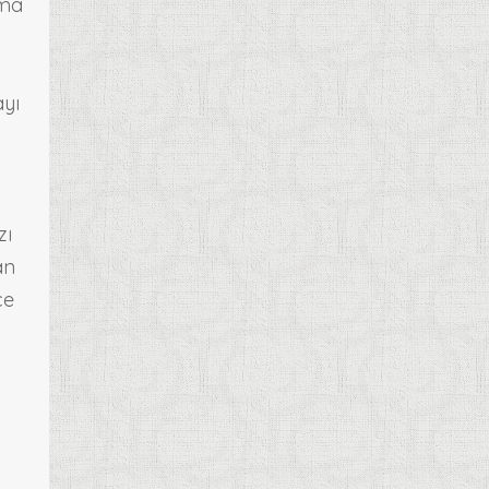
ama
ayı
zı
an
ce