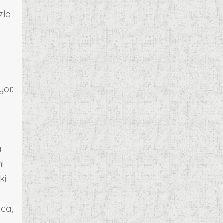
zla
yor.
a
ni
ki
nca,