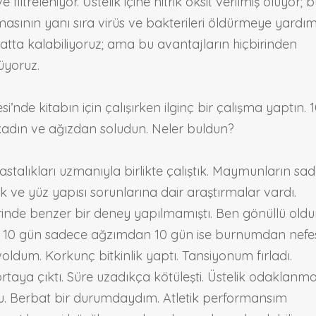
filtreleniyor. Üstelik içine nitrik oksit verilmiş oluyor; 
masının yanı sıra virüs ve bakterileri öldürmeye yardım
atta kalabiliyoruz; ama bu avantajların hiçbirinden
üyoruz.
i’nde kitabın için çalışırken ilginç bir çalışma yaptın. 
dın ve ağızdan soludun. Neler buldun?
stalıkları uzmanıyla birlikte çalıştık. Maymunların sa
 ve yüz yapısı sorunlarına dair araştırmalar vardı.
üzerinde benzer bir deney yapılmamıştı. Ben gönüllü old
m. 10 gün sadece ağzımdan 10 gün ise burnumdan nefe
ldum. Korkunç bitkinlik yaptı. Tansiyonum fırladı.
aya çıktı. Süre uzadıkça kötüleşti. Üstelik odaklanm
. Berbat bir durumdaydım. Atletik performansım