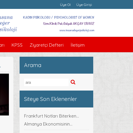
Üye Ol
Üye Girişi
rı
KPSS
Ziyaretçi Defteri
İletişim
.
Arama
Siteye Son Eklenenler
Frankfurt Notları Biterken...
Almanya Ekonomisinin...