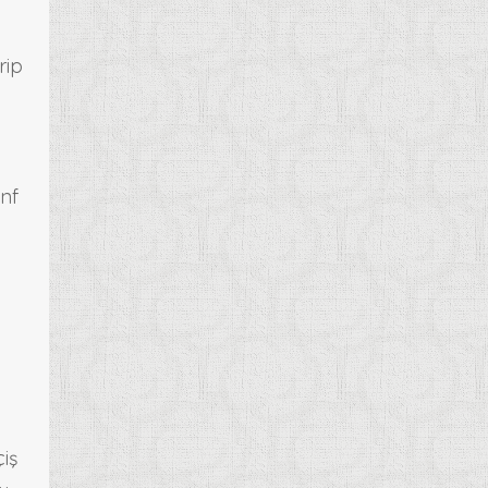
rip
enf
iş