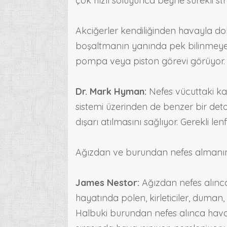
çok hızlı soluyunca beyne sürekli str
Akciğerler kendiliğinden havayla do
boşaltmanın yanında pek bilinmeyen 
pompa veya piston görevi görüyor. Bu
Dr. Mark Hyman:
Nefes vücuttaki kar
sistemi üzerinden de benzer bir deto
dışarı atılmasını sağlıyor. Gerekli l
Ağızdan ve burundan nefes almanın
James Nestor:
Ağızdan nefes alınc
hayatında polen, kirleticiler, duman,
Halbuki burundan nefes alınca havan