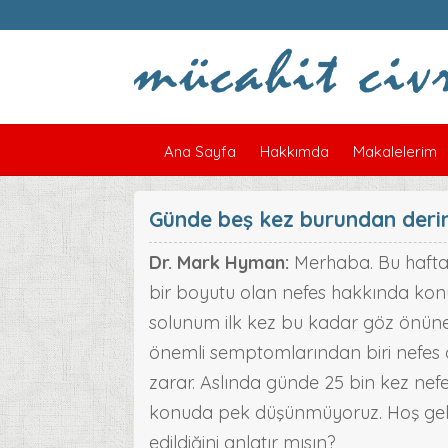
Ana Sayfa
Hakkımda
Makalelerim
Günde beş kez burundan derin n
Dr. Mark Hyman:
Merhaba. Bu hafta 
bir boyutu olan nefes hakkında konuş
solunum ilk kez bu kadar göz önüne 
önemli semptomlarından biri nefes d
zarar. Aslında günde 25 bin kez nef
konuda pek düşünmüyoruz. Hoş geld
edildiğini anlatır mısın?