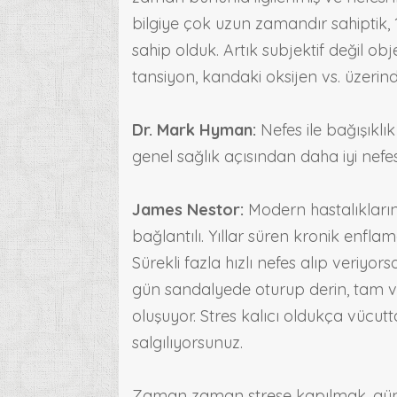
bilgiye çok uzun zamandır sahiptik, 1
sahip olduk. Artık subjektif değil obje
tansiyon, kandaki oksijen vs. üzerinde
Dr. Mark Hyman:
Nefes ile bağışıklı
genel sağlık açısından daha iyi nefe
James Nestor:
Modern hastalıkları
bağlantılı. Yıllar süren kronik enfl
Sürekli fazla hızlı nefes alıp veriyo
gün sandalyede oturup derin, tam v
oluşuyor. Stres kalıcı oldukça vücut
salgılıyorsunuz.
Zaman zaman strese kapılmak, günde 