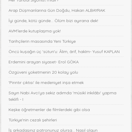
Arap Düşmanlarına Gün Doğdu, Hakan ALBAYRAK
İyi günde, kötü günde... Ölüm bizi ayırana dek!
AVM’lerde kutuplaşma yok!
Tarihçilerin masasında Yeni Türkiye
Öncü kuşağın üç 'sütun'u: Âlim, ârif, hakîm- Yusuf KAPLAN
Erdemini arayan siyaset- Erol GÖKA
Özgüveni yoketmenin 20 kolay yolu
'Pirıntır çıktısı' ile medeniyet inşa etmek
Sayın Nabi Avcı'ya sekiz adımda 'mûsikî inkılâbı' yapma
teklifi - I
Keşke öğretmenler de filmlerdeki gibi olsa
Türkiye'nin cezalı şehirleri
İş arkadaşınız patronunuz olursa… Nasıl olgun