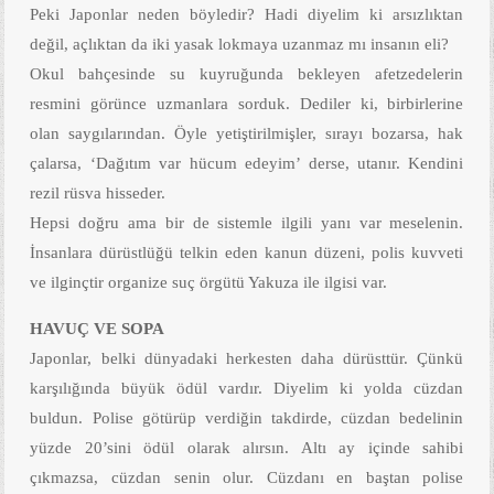
Peki Japonlar neden böyledir? Hadi diyelim ki arsızlıktan
değil, açlıktan da iki yasak lokmaya uzanmaz mı insanın eli?
Okul bahçesinde su kuyruğunda bekleyen afetzedelerin
resmini görünce uzmanlara sorduk. Dediler ki, birbirlerine
olan saygılarından. Öyle yetiştirilmişler, sırayı bozarsa, hak
çalarsa, ‘Dağıtım var hücum edeyim’ derse, utanır. Kendini
rezil rüsva hisseder.
Hepsi doğru ama bir de sistemle ilgili yanı var meselenin.
İnsanlara dürüstlüğü telkin eden kanun düzeni, polis kuvveti
ve ilginçtir organize suç örgütü Yakuza ile ilgisi var.
HAVUÇ VE SOPA
Japonlar, belki dünyadaki herkesten daha dürüsttür. Çünkü
karşılığında büyük ödül vardır. Diyelim ki yolda cüzdan
buldun. Polise götürüp verdiğin takdirde, cüzdan bedelinin
yüzde 20’sini ödül olarak alırsın. Altı ay içinde sahibi
çıkmazsa, cüzdan senin olur. Cüzdanı en baştan polise