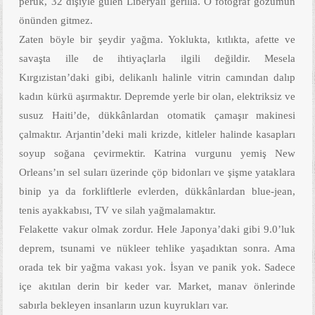
peruk, 32 dişiyle gülen Liberyalı gerilla. O fotoğraf gözümün
önünden gitmez.
Zaten böyle bir şeydir yağma. Yoklukta, kıtlıkta, afette ve
savaşta ille de ihtiyaçlarla ilgili değildir. Mesela
Kırgızistan’daki gibi, delikanlı halinle vitrin camından dalıp
kadın kürkü aşırmaktır. Depremde yerle bir olan, elektriksiz ve
susuz Haiti’de, dükkânlardan otomatik çamaşır makinesi
çalmaktır. Arjantin’deki mali krizde, kitleler halinde kasapları
soyup soğana çevirmektir. Katrina vurgunu yemiş New
Orleans’ın sel suları üzerinde çöp bidonları ve şişme yataklara
binip ya da forkliftlerle evlerden, dükkânlardan blue-jean,
tenis ayakkabısı, TV ve silah yağmalamaktır.
Felakette vakur olmak zordur. Hele Japonya’daki gibi 9.0’luk
deprem, tsunami ve nükleer tehlike yaşadıktan sonra. Ama
orada tek bir yağma vakası yok. İsyan ve panik yok. Sadece
içe akıtılan derin bir keder var. Market, manav önlerinde
sabırla bekleyen insanların uzun kuyrukları var.