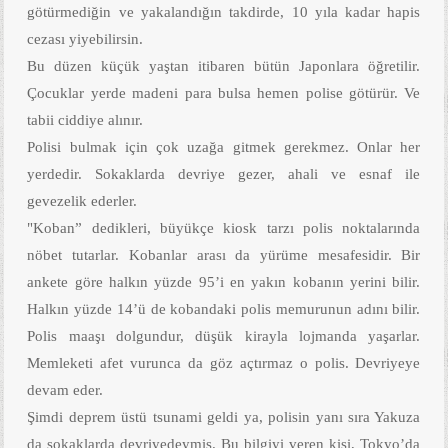
götürmediğin ve yakalandığın takdirde, 10 yıla kadar hapis
cezası yiyebilirsin.
Bu düzen küçük yaştan itibaren bütün Japonlara öğretilir.
Çocuklar yerde madeni para bulsa hemen polise götürür. Ve
tabii ciddiye alınır.
Polisi bulmak için çok uzağa gitmek gerekmez. Onlar her
yerdedir. Sokaklarda devriye gezer, ahali ve esnaf ile
gevezelik ederler.
"Koban” dedikleri, büyükçe kiosk tarzı polis noktalarında
nöbet tutarlar. Kobanlar arası da yürüme mesafesidir. Bir
ankete göre halkın yüzde 95’i en yakın kobanın yerini bilir.
Halkın yüzde 14’ü de kobandaki polis memurunun adını bilir.
Polis maaşı dolgundur, düşük kirayla lojmanda yaşarlar.
Memleketi afet vurunca da göz açtırmaz o polis. Devriyeye
devam eder.
Şimdi deprem üstü tsunami geldi ya, polisin yanı sıra Yakuza
da sokaklarda devriyedeymiş. Bu bilgiyi veren kişi, Tokyo’da