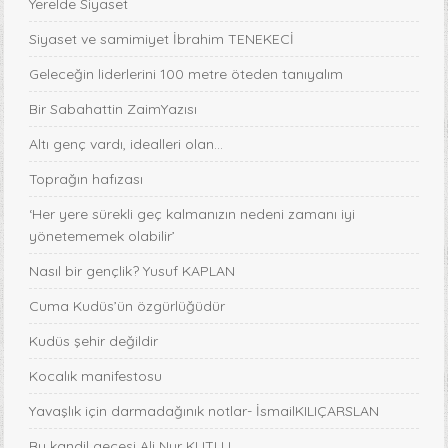
Yerelde Siyaset
Siyaset ve samimiyet İbrahim TENEKECİ
Geleceğin liderlerini 100 metre öteden tanıyalım
Bir Sabahattin ZaimYazısı
Altı genç vardı, idealleri olan...
Toprağın hafızası
‘Her yere sürekli geç kalmanızın nedeni zamanı iyi
yönetememek olabilir’
Nasıl bir gençlik? Yusuf KAPLAN
Cuma Kudüs’ün özgürlüğüdür
Kudüs şehir değildir
Kocalık manifestosu
Yavaşlık için darmadağınık notlar- İsmailKILIÇARSLAN
Bu kandil gecesi Ali Nur KUTLU