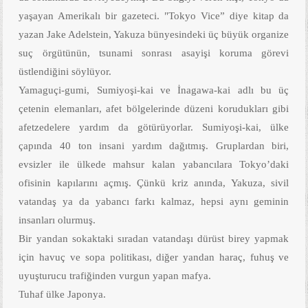
yaşayan Amerikalı bir gazeteci. "Tokyo Vice” diye kitap da
yazan Jake Adelstein, Yakuza bünyesindeki üç büyük organize
suç örgütünün, tsunami sonrası asayişi koruma görevi
üstlendiğini söylüyor.
Yamaguçi-gumi, Sumiyoşi-kai ve İnagawa-kai adlı bu üç
çetenin elemanları, afet bölgelerinde düzeni korudukları gibi
afetzedelere yardım da götürüyorlar. Sumiyoşi-kai, ülke
çapında 40 ton insani yardım dağıtmış. Gruplardan biri,
evsizler ile ülkede mahsur kalan yabancılara Tokyo’daki
ofisinin kapılarını açmış. Çünkü kriz anında, Yakuza, sivil
vatandaş ya da yabancı farkı kalmaz, hepsi aynı geminin
insanları olurmuş.
Bir yandan sokaktaki sıradan vatandaşı dürüst birey yapmak
için havuç ve sopa politikası, diğer yandan haraç, fuhuş ve
uyuşturucu trafiğinden vurgun yapan mafya.
Tuhaf ülke Japonya.