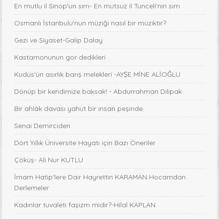
En mutlu il Sinop'un sırrı- En mutsuz il Tunceli'nin sırrı
Osmanlı İstanbulu'nun müziği nasıl bir müziktir?
Gezi ve Siyaset-Galip Dalay
Kastamonunun gor dedikleri
Kudüs'ün asırlık barış melekleri -AYŞE MİNE ALİOĞLU
Dönüp bir kendimize baksak! - Abdurrahman Dilipak
Bir ahlâk davası yahut bir insan peşinde
Senai Demirciden
Dört Yıllık Üniversite Hayatı için Bazı Öneriler
Çöküş- Ali Nur KUTLU
İmam Hatip'lere Dair Hayrettin KARAMAN Hocamdan
Derlemeler
Kadınlar tuvaleti faşizm midir?-Hilal KAPLAN