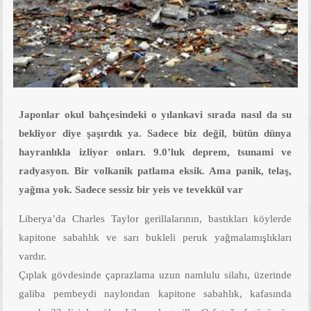
Japonlar okul bahçesindeki o yılankavi sırada nasıl da su
bekliyor diye şaşırdık ya. Sadece biz değil, bütün dünya
hayranlıkla izliyor onları. 9.0’luk deprem, tsunami ve
radyasyon. Bir volkanik patlama eksik. Ama panik, telaş,
yağma yok. Sadece sessiz bir yeis ve tevekkül var
Liberya’da Charles Taylor gerillalarının, bastıkları köylerde
kapitone sabahlık ve sarı bukleli peruk yağmalamışlıkları
vardır.
Çıplak gövdesinde çaprazlama uzun namlulu silahı, üzerinde
galiba pembeydi naylondan kapitone sabahlık, kafasında