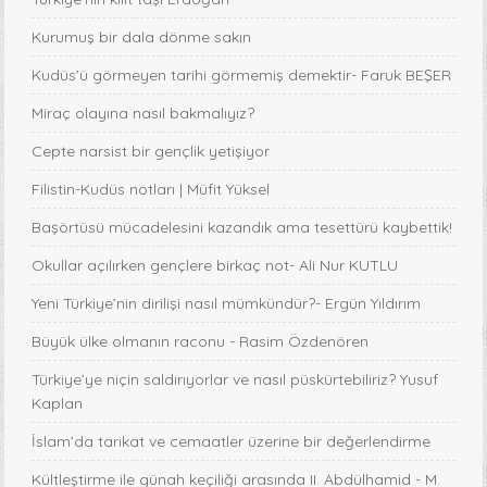
Kurumuş bir dala dönme sakın
Kudüs’ü görmeyen tarihi görmemiş demektir- Faruk BEŞER
Miraç olayına nasıl bakmalıyız?
Cepte narsist bir gençlik yetişiyor
Filistin-Kudüs notları | Müfit Yüksel
Başörtüsü mücadelesini kazandık ama tesettürü kaybettik!
Okullar açılırken gençlere birkaç not- Ali Nur KUTLU
Yeni Türkiye’nin dirilişi nasıl mümkündür?- Ergün Yıldırım
Büyük ülke olmanın raconu - Rasim Özdenören
Türkiye’ye niçin saldırıyorlar ve nasıl püskürtebiliriz? Yusuf
Kaplan
İslam’da tarikat ve cemaatler üzerine bir değerlendirme
Kültleştirme ile günah keçiliği arasında II. Abdülhamid - M.