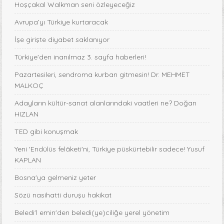
Hoşçakal Walkman seni özleyeceğiz
Avrupa’yı Türkiye kurtaracak
İşe girişte diyabet saklanıyor
Türkiye'den inanılmaz 3. sayfa haberleri!
Pazartesileri, sendroma kurban gitmesin! Dr. MEHMET
MALKOÇ
Adayların kültür-sanat alanlarındaki vaatleri ne? Doğan
HIZLAN
TED gibi konuşmak
Yeni 'Endülüs felâketi'ni, Türkiye püskürtebilir sadece! Yusuf
KAPLAN
Bosna'ya gelmeniz yeter
Sözü nasihatti duruşu hakikat
Beledi'l emin'den beledi(ye)ciliğe yerel yönetim