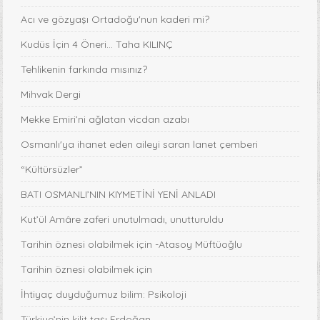
Acı ve gözyaşı Ortadoğu'nun kaderi mi?
Kudüs İçin 4 Öneri... Taha KILINÇ
Tehlikenin farkında mısınız?
Mihvak Dergi
Mekke Emiri’ni ağlatan vicdan azabı
Osmanlı'ya ihanet eden aileyi saran lanet çemberi
“Kültürsüzler”
BATI OSMANLI’NIN KIYMETİNİ YENİ ANLADI
Kut’ül Amâre zaferi unutulmadı, unutturuldu
Tarihin öznesi olabilmek için -Atasoy Müftüoğlu
Tarihin öznesi olabilmek için
İhtiyaç duyduğumuz bilim: Psikoloji
Türkiye’nin kilit taşı Erdoğan