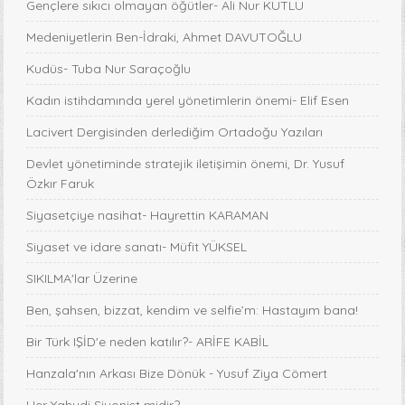
Gençlere sıkıcı olmayan öğütler- Ali Nur KUTLU
Medeniyetlerin Ben-İdraki, Ahmet DAVUTOĞLU
Kudüs- Tuba Nur Saraçoğlu
Kadın istihdamında yerel yönetimlerin önemi- Elif Esen
Lacivert Dergisinden derlediğim Ortadoğu Yazıları
Devlet yönetiminde stratejik iletişimin önemi, Dr. Yusuf
Özkır Faruk
Siyasetçiye nasihat- Hayrettin KARAMAN
Siyaset ve idare sanatı- Müfit YÜKSEL
SIKILMA'lar Üzerine
Ben, şahsen, bizzat, kendim ve selfie’m: Hastayım bana!
Bir Türk IŞİD'e neden katılır?- ARİFE KABİL
Hanzala'nın Arkası Bize Dönük - Yusuf Ziya Cömert
Her Yahudi Siyonist midir?