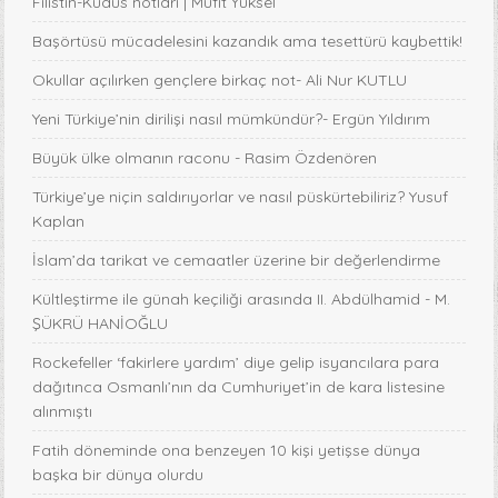
Filistin-Kudüs notları | Müfit Yüksel
Başörtüsü mücadelesini kazandık ama tesettürü kaybettik!
Okullar açılırken gençlere birkaç not- Ali Nur KUTLU
Yeni Türkiye’nin dirilişi nasıl mümkündür?- Ergün Yıldırım
Büyük ülke olmanın raconu - Rasim Özdenören
Türkiye’ye niçin saldırıyorlar ve nasıl püskürtebiliriz? Yusuf
Kaplan
İslam’da tarikat ve cemaatler üzerine bir değerlendirme
Kültleştirme ile günah keçiliği arasında II. Abdülhamid - M.
ŞÜKRÜ HANİOĞLU
Rockefeller ‘fakirlere yardım’ diye gelip isyancılara para
dağıtınca Osmanlı’nın da Cumhuriyet’in de kara listesine
alınmıştı
Fatih döneminde ona benzeyen 10 kişi yetişse dünya
başka bir dünya olurdu