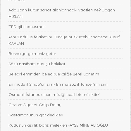
Adayların kültür-sanat alanlarındaki vaatleri ne? Doğan
HIZLAN
TED gibi konuşmak
Yeni 'Endülüs felâketi'ni, Türkiye püskürtebilir sadece! Yusuf
KAPLAN
Bosna'ya gelmeniz yeter
Sözü nasihatti duruşu hakikat
Beledi'l emin'den beledi(ye)ciliğe yerel yönetim
En mutlu il Sinop'un sırrı- En mutsuz il Tunceli'nin sırrı
Osmanlı İstanbulu'nun müziği nasıl bir müziktir?
Gezi ve Siyaset-Galip Dalay
Kastamonunun gor dedikleri
Kudüs'ün asırlık barış melekleri -AYŞE MİNE ALİOĞLU