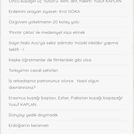
Öncü kuşağın üç 'sütun'u: Âlim, ârif, hakîm- Yusuf KAPLAN
Erdemini arayan siyaset- Erol GÖKA
Özgüveni yoketmenin 20 kolay yolu
'Pirıntır çıktısı' ile medeniyet inşa etmek
Sayın Nabi Avcı'ya sekiz adımda 'mûsikî inkılâbı' yapma
teklifi - I
Keşke öğretmenler de filmlerdeki gibi olsa
Türkiye'nin cezalı şehirleri
İş arkadaşınız patronunuz olursa… Nasıl olgun
davranırsınız?
Erasmus kuşağı baştacı, Ezher, Pakistan kuşağı başaşağı!
Yusuf KAPLAN
Dünyayı yedik doymadık
Erdoğan’ın kerameti