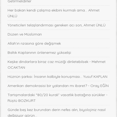
Getirmelidirler
Her bakan kendi çalışma ekibini kurmalı ama… Ahmet
ÜNLÜ
Yöneticileri telaşlandırması gereken acı son, Ahmet ÜNLÜ
Düzen ve Müslüman
Allah’ın rızasına göre değişmek
Baltık Kaplanının önlenemez yükselişi
Keşke dindarlara biraz caz müziği dinletebilsek - Mehmet
OCAKTAN
Hüznün şarkısı: İnsanın kalbiyle konuşması... Yusuf KAPLAN
Amerikan demokrasisi bir yalandan mı ibaret? - Oray EĞİN
Tartışmalardaki “80/20 kuralı” vasatlık batağına sürükler -
Rüştü BOZKURT
Günde beş kez burundan derin nefes alın, biyolojiniz nasıl
değişiyor görün...