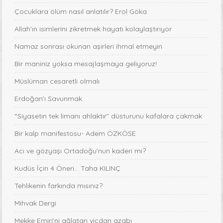
Çocuklara ölüm nasıl anlatılır? Erol Göka
Allah'ın isimlerini zikretmek hayatı kolaylaştırıyor
Namaz sonrası okunan aşirleri ihmal etmeyin
Bir maniniz yoksa mesajlaşmaya geliyoruz!
Müslüman cesaretli olmalı
Erdoğan'ı Savunmak
“Siyasetin tek limanı ahlaktır” düsturunu kafalara çakmak
Bir kalp manifestosu- Adem ÖZKÖSE
Acı ve gözyaşı Ortadoğu'nun kaderi mi?
Kudüs İçin 4 Öneri... Taha KILINÇ
Tehlikenin farkında mısınız?
Mihvak Dergi
Mekke Emiri’ni ağlatan vicdan azabı