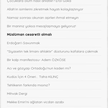
Çocuklara ölüm nasıl anlatılır? Erol Göka
Allah'ın isimlerini zikretmek hayatı kolaylaştırıyor
Namaz sonrası okunan aşirleri ihmal etmeyin
Bir maniniz yoksa mesajlaşmaya geliyoruz!
Müslüman cesaretli olmalı
Erdoğan'ı Savunmak
“Siyasetin tek limanı ahlaktır” düsturunu kafalara çakmak
Bir kalp manifestosu- Adem ÖZKÖSE
Acı ve gözyaşı Ortadoğu'nun kaderi mi?
Kudüs İçin 4 Öneri... Taha KILINÇ
Tehlikenin farkında mısınız?
Mihvak Dergi
Mekke Emiri’ni ağlatan vicdan azabı