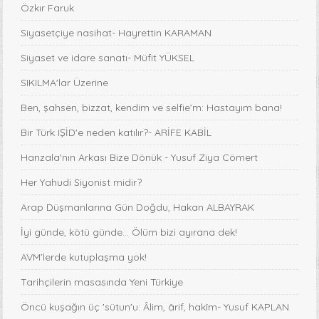
Özkır Faruk
Siyasetçiye nasihat- Hayrettin KARAMAN
Siyaset ve idare sanatı- Müfit YÜKSEL
SIKILMA'lar Üzerine
Ben, şahsen, bizzat, kendim ve selfie’m: Hastayım bana!
Bir Türk IŞİD'e neden katılır?- ARİFE KABİL
Hanzala'nın Arkası Bize Dönük - Yusuf Ziya Cömert
Her Yahudi Siyonist midir?
Arap Düşmanlarına Gün Doğdu, Hakan ALBAYRAK
İyi günde, kötü günde... Ölüm bizi ayırana dek!
AVM’lerde kutuplaşma yok!
Tarihçilerin masasında Yeni Türkiye
Öncü kuşağın üç 'sütun'u: Âlim, ârif, hakîm- Yusuf KAPLAN