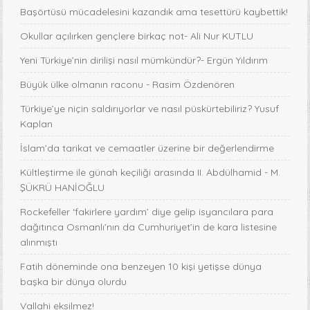
Başörtüsü mücadelesini kazandık ama tesettürü kaybettik!
Okullar açılırken gençlere birkaç not- Ali Nur KUTLU
Yeni Türkiye’nin dirilişi nasıl mümkündür?- Ergün Yıldırım
Büyük ülke olmanın raconu - Rasim Özdenören
Türkiye’ye niçin saldırıyorlar ve nasıl püskürtebiliriz? Yusuf
Kaplan
İslam’da tarikat ve cemaatler üzerine bir değerlendirme
Kültleştirme ile günah keçiliği arasında II. Abdülhamid - M.
ŞÜKRÜ HANİOĞLU
Rockefeller ‘fakirlere yardım’ diye gelip isyancılara para
dağıtınca Osmanlı’nın da Cumhuriyet’in de kara listesine
alınmıştı
Fatih döneminde ona benzeyen 10 kişi yetişse dünya
başka bir dünya olurdu
Vallahi eksilmez!