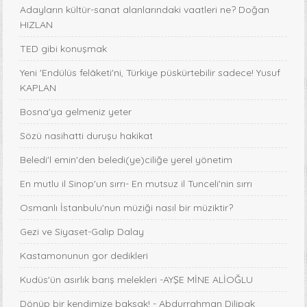
Adayların kültür-sanat alanlarındaki vaatleri ne? Doğan
HIZLAN
TED gibi konuşmak
Yeni 'Endülüs felâketi'ni, Türkiye püskürtebilir sadece! Yusuf
KAPLAN
Bosna'ya gelmeniz yeter
Sözü nasihatti duruşu hakikat
Beledi'l emin'den beledi(ye)ciliğe yerel yönetim
En mutlu il Sinop'un sırrı- En mutsuz il Tunceli'nin sırrı
Osmanlı İstanbulu'nun müziği nasıl bir müziktir?
Gezi ve Siyaset-Galip Dalay
Kastamonunun gor dedikleri
Kudüs'ün asırlık barış melekleri -AYŞE MİNE ALİOĞLU
Dönüp bir kendimize baksak! - Abdurrahman Dilipak