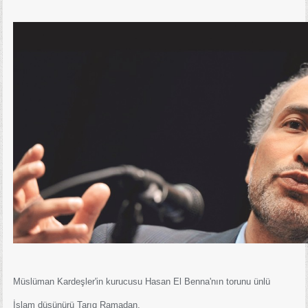
Müslüman Kardeşler'in kurucusu Hasan El Benna'nın torunu ünlü
İslam düşünürü Tarıq Ramadan,