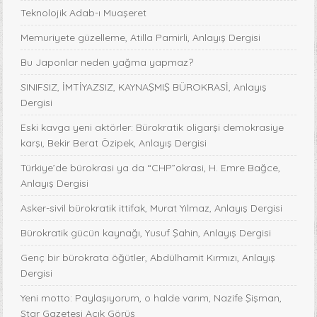
Teknolojik Adab-ı Muaşeret
Memuriyete güzelleme, Atilla Pamirli, Anlayış Dergisi
Bu Japonlar neden yağma yapmaz?
SINIFSIZ, İMTİYAZSIZ, KAYNAŞMIŞ BÜROKRASİ, Anlayış
Dergisi
Eski kavga yeni aktörler: Bürokratik oligarşi demokrasiye
karşı, Bekir Berat Özipek, Anlayış Dergisi
Türkiye’de bürokrasi ya da “CHP”okrasi, H. Emre Bağce,
Anlayış Dergisi
Asker-sivil bürokratik ittifak, Murat Yılmaz, Anlayış Dergisi
Bürokratik gücün kaynağı, Yusuf Şahin, Anlayış Dergisi
Genç bir bürokrata öğütler, Abdülhamit Kırmızı, Anlayış
Dergisi
Yeni motto: Paylaşıyorum, o halde varım, Nazife Şişman,
Star Gazetesi Açık Görüş