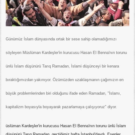
Günümüz İslam dünyasında ortak bir sese sahip olamadığımızı
söyleyen Müslüman Kardeşler'in kurucusu Hasan El Benna'nın torunu
ünlü İslam düşünürü Tarıq Ramadan, İslami düşünceyi bir kenara
bıraktığımızdan yakınıyor. Özümüzden uzaklaşmanın çağımızın en
büyük problemlerinden biri olduğunu ifade eden Ramadan, "İslamı,
kapitalizm boyasıyla boyayarak pazarlamaya çalışıyoruz" diyor.
üslüman Kardeşler'in kurucusu Hasan El Benna'nın torunu ünlü İslam
düşünürü Tarıq Ramadan, geçtiğimiz hafta İstanbul'daydı. Esenler