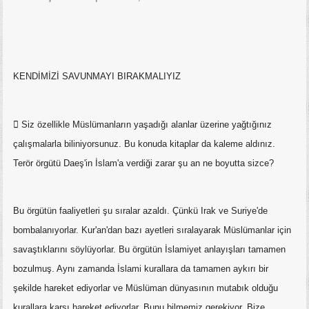
KENDİMİZİ SAVUNMAYI BIRAKMALIYIZ
 Siz özellikle Müslümanların yaşadığı alanlar üzerine yağtığınız
çalışmalarla biliniyorsunuz. Bu konuda kitaplar da kaleme aldınız.
Terör örgütü Daeş'in İslam'a verdiği zarar şu an ne boyutta sizce?
Bu örgütün faaliyetleri şu sıralar azaldı. Çünkü Irak ve Suriye'de
bombalanıyorlar. Kur'an'dan bazı ayetleri sıralayarak Müslümanlar için
savaştıklarını söylüyorlar. Bu örgütün İslamiyet anlayışları tamamen
bozulmuş. Aynı zamanda İslami kurallara da tamamen aykırı bir
şekilde hareket ediyorlar ve Müslüman dünyasının mutabık olduğu
kurallara karşı hareket ediyorlar. Bunu bilmemiz gerekiyor. Bize