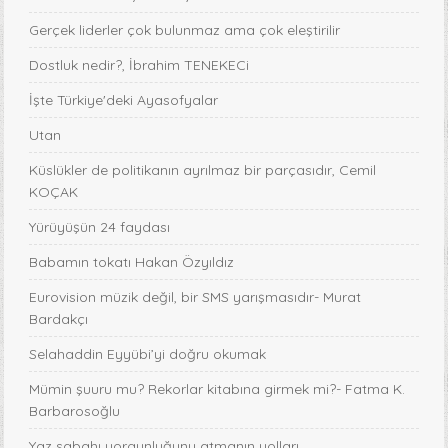
Gerçek liderler çok bulunmaz ama çok eleştirilir
Dostluk nedir?, İbrahim TENEKECi
İşte Türkiye'deki Ayasofyalar
Utan
Küslükler de politikanın ayrılmaz bir parçasıdır, Cemil
KOÇAK
Yürüyüşün 24 faydası
Babamın tokatı Hakan Özyıldız
Eurovision müzik değil, bir SMS yarışmasıdır- Murat
Bardakçı
Selahaddin Eyyübi’yi doğru okumak
Mümin şuuru mu? Rekorlar kitabına girmek mi?- Fatma K.
Barbarosoğlu
Yaz sabahı yorgunluğunu atmanın yolları