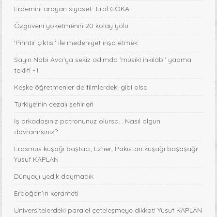
Erdemini arayan siyaset- Erol GÖKA
Özgüveni yoketmenin 20 kolay yolu
'Pirıntır çıktısı' ile medeniyet inşa etmek
Sayın Nabi Avcı'ya sekiz adımda 'mûsikî inkılâbı' yapma
teklifi - I
Keşke öğretmenler de filmlerdeki gibi olsa
Türkiye'nin cezalı şehirleri
İş arkadaşınız patronunuz olursa… Nasıl olgun
davranırsınız?
Erasmus kuşağı baştacı, Ezher, Pakistan kuşağı başaşağı!
Yusuf KAPLAN
Dünyayı yedik doymadık
Erdoğan’ın kerameti
Üniversitelerdeki paralel çeteleşmeye dikkat! Yusuf KAPLAN