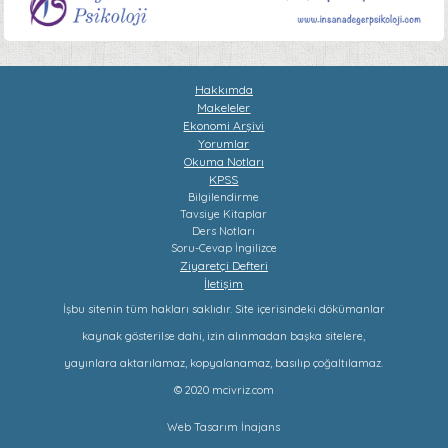
Hakkımda
Makeleler
Ekonomi Arşivi
Yorumlar
Okuma Notları
KPSS
Bilgilendirme
Tavsiye Kitaplar
Ders Notları
Soru-Cevap
İngilizce
Ziyaretçi Defteri
İletişim
İşbu sitenin tüm hakları saklıdır. Site içerisindeki dökümanlar
kaynak gösterilse dahi, izin alınmadan başka sitelere,
yayınlara aktarılamaz, kopyalanamaz, basılıp çoğaltılamaz.
© 2020 mcivriz.com
Web Tasarım
İnajans