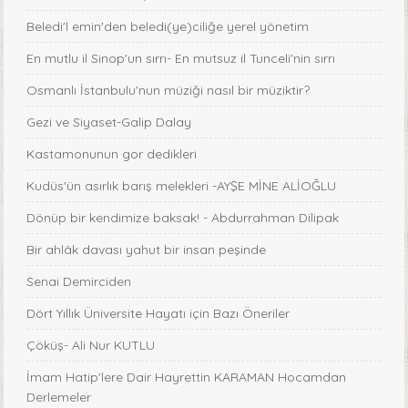
Beledi'l emin'den beledi(ye)ciliğe yerel yönetim
En mutlu il Sinop'un sırrı- En mutsuz il Tunceli'nin sırrı
Osmanlı İstanbulu'nun müziği nasıl bir müziktir?
Gezi ve Siyaset-Galip Dalay
Kastamonunun gor dedikleri
Kudüs'ün asırlık barış melekleri -AYŞE MİNE ALİOĞLU
Dönüp bir kendimize baksak! - Abdurrahman Dilipak
Bir ahlâk davası yahut bir insan peşinde
Senai Demirciden
Dört Yıllık Üniversite Hayatı için Bazı Öneriler
Çöküş- Ali Nur KUTLU
İmam Hatip'lere Dair Hayrettin KARAMAN Hocamdan
Derlemeler