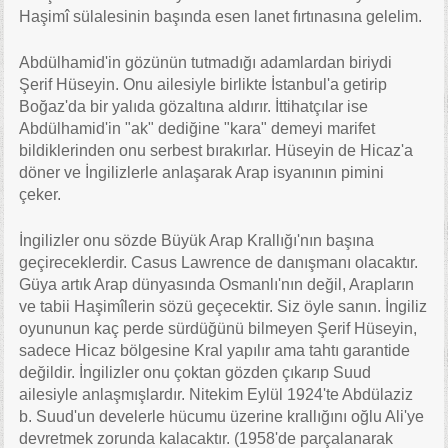
Haşimî sülalesinin başında esen lanet fırtınasına gelelim.
Abdülhamid'in gözünün tutmadığı adamlardan biriydi
Şerif Hüseyin. Onu ailesiyle birlikte İstanbul'a getirip
Boğaz'da bir yalıda gözaltına aldırır. İttihatçılar ise
Abdülhamid'in "ak" dediğine "kara" demeyi marifet
bildiklerinden onu serbest bırakırlar. Hüseyin de Hicaz'a
döner ve İngilizlerle anlaşarak Arap isyanının pimini
çeker.
İngilizler onu sözde Büyük Arap Krallığı'nın başına
geçireceklerdir. Casus Lawrence de danışmanı olacaktır.
Güya artık Arap dünyasında Osmanlı'nın değil, Arapların
ve tabii Haşimîlerin sözü geçecektir. Siz öyle sanın. İngiliz
oyununun kaç perde sürdüğünü bilmeyen Şerif Hüseyin,
sadece Hicaz bölgesine Kral yapılır ama tahtı garantide
değildir. İngilizler onu çoktan gözden çıkarıp Suud
ailesiyle anlaşmışlardır. Nitekim Eylül 1924'te Abdülaziz
b. Suud'un develerle hücumu üzerine krallığını oğlu Ali'ye
devretmek zorunda kalacaktır. (1958'de parçalanarak