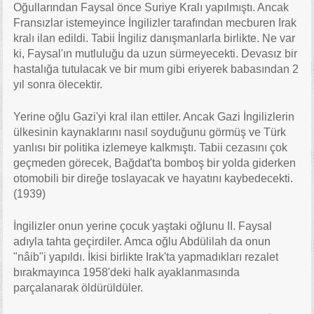
Oğullarından Faysal önce Suriye Kralı yapılmıştı. Ancak
Fransızlar istemeyince İngilizler tarafından mecburen Irak
kralı ilan edildi. Tabii İngiliz danışmanlarla birlikte. Ne var
ki, Faysal'ın mutluluğu da uzun sürmeyecekti. Devasız bir
hastalığa tutulacak ve bir mum gibi eriyerek babasından 2
yıl sonra ölecektir.
Yerine oğlu Gazi'yi kral ilan ettiler. Ancak Gazi İngilizlerin
ülkesinin kaynaklarını nasıl soyduğunu görmüş ve Türk
yanlısı bir politika izlemeye kalkmıştı. Tabii cezasını çok
geçmeden görecek, Bağdat'ta bomboş bir yolda giderken
otomobili bir direğe toslayacak ve hayatını kaybedecekti.
(1939)
İngilizler onun yerine çocuk yaştaki oğlunu II. Faysal
adıyla tahta geçirdiler. Amca oğlu Abdülilah da onun
"nâib"i yapıldı. İkisi birlikte Irak'ta yapmadıkları rezalet
bırakmayınca 1958'deki halk ayaklanmasında
parçalanarak öldürüldüler.