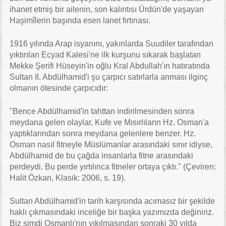
ihanet etmiş bir ailenin, son kalıntısı Ürdün'de yaşayan
Haşimîlerin başında esen lanet fırtınası.
1916 yılında Arap isyanını, yakınlarda Suudiler tarafından
yıktırılan Ecyad Kalesi'ne ilk kurşunu sıkarak başlatan
Mekke Şerifi Hüseyin'in oğlu Kral Abdullah'ın hatıratında
Sultan II. Abdülhamid'i şu çarpıcı satırlarla anması ilginç
olmanın ötesinde çarpıcıdır:
"Bence Abdülhamid'in tahttan indirilmesinden sonra
meydana gelen olaylar, Kufe ve Mısırlıların Hz. Osman'a
yaptıklarından sonra meydana gelenlere benzer. Hz.
Osman nasıl fitneyle Müslümanlar arasındaki sınır idiyse,
Abdülhamid de bu çağda insanlarla fitne arasındaki
perdeydi. Bu perde yırtılınca fitneler ortaya çıktı." (Çeviren:
Halit Özkan, Klasik: 2006, s. 19).
Sultan Abdülhamid'in tarih karşısında acımasız bir şekilde
haklı çıkmasındaki inceliğe bir başka yazımızda değiniriz.
Biz şimdi Osmanlı'nın yıkılmasından sonraki 30 yılda