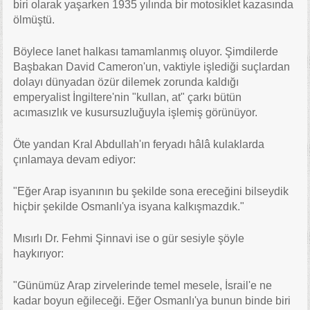
biri olarak yaşarken 1935 yılında bir motosiklet kazasında
ölmüştü.
Böylece lanet halkası tamamlanmış oluyor. Şimdilerde
Başbakan David Cameron'un, vaktiyle işlediği suçlardan
dolayı dünyadan özür dilemek zorunda kaldığı
emperyalist İngiltere'nin "kullan, at" çarkı bütün
acımasızlık ve kusursuzluğuyla işlemiş görünüyor.
Öte yandan Kral Abdullah'ın feryadı hâlâ kulaklarda
çınlamaya devam ediyor:
"Eğer Arap isyanının bu şekilde sona ereceğini bilseydik
hiçbir şekilde Osmanlı'ya isyana kalkışmazdık."
Mısırlı Dr. Fehmi Şinnavi ise o gür sesiyle şöyle
haykırıyor:
"Günümüz Arap zirvelerinde temel mesele, İsrail'e ne
kadar boyun eğileceği. Eğer Osmanlı'ya bunun binde biri