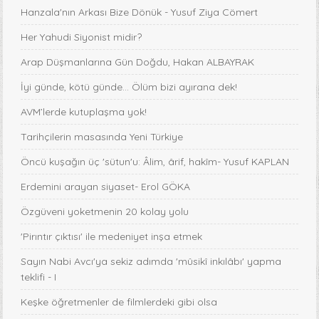
Hanzala'nın Arkası Bize Dönük - Yusuf Ziya Cömert
Her Yahudi Siyonist midir?
Arap Düşmanlarına Gün Doğdu, Hakan ALBAYRAK
İyi günde, kötü günde... Ölüm bizi ayırana dek!
AVM’lerde kutuplaşma yok!
Tarihçilerin masasında Yeni Türkiye
Öncü kuşağın üç 'sütun'u: Âlim, ârif, hakîm- Yusuf KAPLAN
Erdemini arayan siyaset- Erol GÖKA
Özgüveni yoketmenin 20 kolay yolu
'Pirıntır çıktısı' ile medeniyet inşa etmek
Sayın Nabi Avcı'ya sekiz adımda 'mûsikî inkılâbı' yapma
teklifi - I
Keşke öğretmenler de filmlerdeki gibi olsa