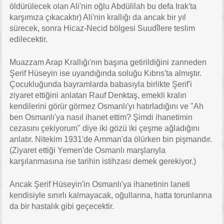
öldürülecek olan Ali'nin oğlu Abdülilah bu defa Irak'ta
karşımıza çıkacaktır) Ali'nin krallığı da ancak bir yıl
sürecek, sonra Hicaz-Necid bölgesi Suudîlere teslim
edilecektir.
Muazzam Arap Krallığı'nın başına getirildiğini zanneden
Şerif Hüseyin ise uyandığında soluğu Kıbrıs'ta almıştır.
Çocukluğunda bayramlarda babasıyla birlikte Şerif'i
ziyaret ettiğini anlatan Rauf Denktaş, emekli kralın
kendilerini görür görmez Osmanlı'yı hatırladığını ve "Ah
ben Osmanlı'ya nasıl ihanet ettim? Şimdi ihanetimin
cezasını çekiyorum" diye iki gözü iki çeşme ağladığını
anlatır. Nitekim 1931'de Amman'da ölürken bin pişmandır.
(Ziyaret ettiği Yemen'de Osmanlı marşlarıyla
karşılanmasına ise tarihin istihzası demek gerekiyor.)
Ancak Şerif Hüseyin'in Osmanlı'ya ihanetinin laneti
kendisiyle sınırlı kalmayacak, oğullarına, hatta torunlarına
da bir hastalık gibi geçecektir.