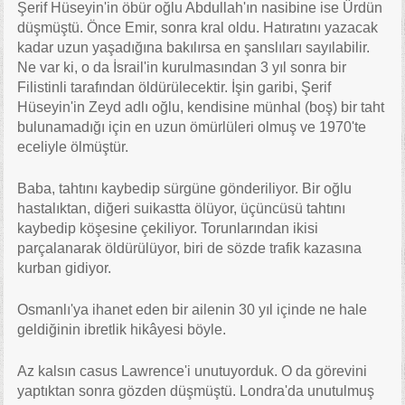
Şerif Hüseyin'in öbür oğlu Abdullah'ın nasibine ise Ürdün
düşmüştü. Önce Emir, sonra kral oldu. Hatıratını yazacak
kadar uzun yaşadığına bakılırsa en şanslıları sayılabilir.
Ne var ki, o da İsrail'in kurulmasından 3 yıl sonra bir
Filistinli tarafından öldürülecektir. İşin garibi, Şerif
Hüseyin'in Zeyd adlı oğlu, kendisine münhal (boş) bir taht
bulunamadığı için en uzun ömürlüleri olmuş ve 1970'te
eceliyle ölmüştür.
Baba, tahtını kaybedip sürgüne gönderiliyor. Bir oğlu
hastalıktan, diğeri suikastta ölüyor, üçüncüsü tahtını
kaybedip köşesine çekiliyor. Torunlarından ikisi
parçalanarak öldürülüyor, biri de sözde trafik kazasına
kurban gidiyor.
Osmanlı'ya ihanet eden bir ailenin 30 yıl içinde ne hale
geldiğinin ibretlik hikâyesi böyle.
Az kalsın casus Lawrence'i unutuyorduk. O da görevini
yaptıktan sonra gözden düşmüştü. Londra'da unutulmuş