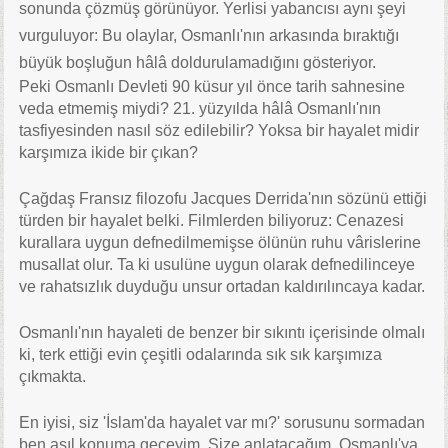
sonunda çözmüş görünüyor. Yerlisi yabancısı aynı şeyi
vurguluyor: Bu olaylar, Osmanlı'nın arkasında bıraktığı
büyük boşluğun hâlâ doldurulamadığını gösteriyor.
Peki Osmanlı Devleti 90 küsur yıl önce tarih sahnesine
veda etmemiş miydi? 21. yüzyılda hâlâ Osmanlı'nın
tasfiyesinden nasıl söz edilebilir? Yoksa bir hayalet midir
karşımıza ikide bir çıkan?
Çağdaş Fransız filozofu Jacques Derrida'nın sözünü ettiği
türden bir hayalet belki. Filmlerden biliyoruz: Cenazesi
kurallara uygun defnedilmemişse ölünün ruhu vârislerine
musallat olur. Ta ki usulüne uygun olarak defnedilinceye
ve rahatsızlık duyduğu unsur ortadan kaldırılıncaya kadar.
Osmanlı'nın hayaleti de benzer bir sıkıntı içerisinde olmalı
ki, terk ettiği evin çeşitli odalarında sık sık karşımıza
çıkmakta.
En iyisi, siz 'İslam'da hayalet var mı?' sorusunu sormadan
ben asıl konuma geçeyim. Size anlatacağım, Osmanlı'ya