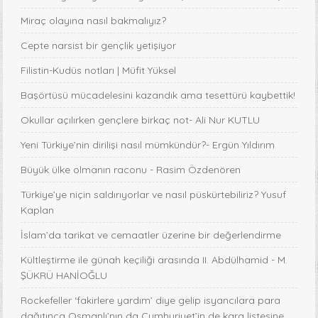
Miraç olayına nasıl bakmalıyız?
Cepte narsist bir gençlik yetişiyor
Filistin-Kudüs notları | Müfit Yüksel
Başörtüsü mücadelesini kazandık ama tesettürü kaybettik!
Okullar açılırken gençlere birkaç not- Ali Nur KUTLU
Yeni Türkiye’nin dirilişi nasıl mümkündür?- Ergün Yıldırım
Büyük ülke olmanın raconu - Rasim Özdenören
Türkiye’ye niçin saldırıyorlar ve nasıl püskürtebiliriz? Yusuf
Kaplan
İslam’da tarikat ve cemaatler üzerine bir değerlendirme
Kültleştirme ile günah keçiliği arasında II. Abdülhamid - M.
ŞÜKRÜ HANİOĞLU
Rockefeller ‘fakirlere yardım’ diye gelip isyancılara para
dağıtınca Osmanlı’nın da Cumhuriyet’in de kara listesine