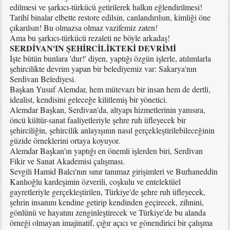
edilmesi ve şarkıcı-türkücü getirilerek halkın eğlendirilmesi!
Tarihî binalar elbette restore edilsin, canlandırılsın, kimliği öne
çıkarılsın! Bu olmazsa olmaz vazifemiz zaten!
Ama bu şarkıcı-türkücü rezaleti ne böyle arkadaş!
SERDİVAN'IN ŞEHİRCİLİKTEKİ DEVRİMİ
İşte bütün bunlara 'dur!' diyen, yaptığı özgün işlerle, atılımlarla
şehircilikte devrim yapan bir belediyemiz var: Sakarya'nın
Serdivan Belediyesi.
Başkan Yusuf Alemdar, hem mütevazı bir insan hem de dertli,
idealist, kendisini geleceğe kilitlemiş bir yönetici.
Alemdar Başkan, Serdivan'da, altyapı hizmetlerinin yanısıra,
öncü kültür-sanat faaliyetleriyle şehre ruh üfleyecek bir
şehirciliğin, şehircilik anlayışının nasıl gerçekleştirilebileceğinin
güzide örneklerini ortaya koyuyor.
Alemdar Başkan'ın yaptığı en önemli işlerden biri, Serdivan
Fikir ve Sanat Akademisi çalışması.
Sevgili Hamid Balcı'nın sınır tanımaz girişimleri ve Burhaneddin
Kanlıoğlu kardeşimin özverili, coşkulu ve entelektüel
gayretleriyle gerçekleştirilen, Türkiye'de şehre ruh üfleyecek,
şehrin insanını kendine getirip kendinden geçirecek, zihnini,
gönlünü ve hayatını zenginleştirecek ve Türkiye'de bu alanda
örneği olmayan imajinatif, çığır açıcı ve gönendirici bir çalışma