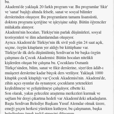
bu.
Akademi'de yaklaşık 20 farklı program var. Bu programlar 'fikir'
ve 'sanat' başlığı altında felsefe, sanat ve sosyal bilimler
derslerinden oluşuyor. Bu programların tamamı lisansüstü,
doktora programı içeriğine ve işleyişine sahip. Bütün öğrenciler
mülakatla alınıyor.
Akademi'nin hocaları, Türkiye'nin parlak düşünürleri, sosyal
teorisyenleri ve ilim adamlarından oluşuyor.
Ayrıca Akademi'de Türkiye'nin ilk sivil yedi gün 24 saat açık,
seçme, özgün kitapların yer aldığı bir kütüphane var.
Türkiye'de ilk defa düşünülmüş Serdivan'ın bir başka özgün
çalışması da Çocuk Akademisi: Bütün hocaları nitelikli
kişilerden oluşan bir çalışma bu. Çocuklara Osmanlı
Türkçe'sinden, bilim, sanat ve fikir derslerine, siyer'den âdâb-ı
muâşeret derslerine kadar birçok ders veriliyor. Yaklaşık 1000
kitaplık çocuk kitaplığı var Çocuk Akademisi'nin. Akademi'de,
zihin açıcı oyunlar da oynanıyor, çocukların yetenekleri
keşfedilmeye ve geliştirilmeye çalışılıyor, elbette ki.
Son olarak, yakın gelecekte araştırma merkezleri kurmak ve
sağlam bir dergi çıkartma hedefi var Akademi'deki arkadaşların.
Başta Serdivan Belediye Başkanı Yusuf Alemdar olmak üzere,
emeği geçen herkesi yürekten kutluyor, bu çalışmanın, başka
belediyelere örnek teşkil etmesini diliyorum.