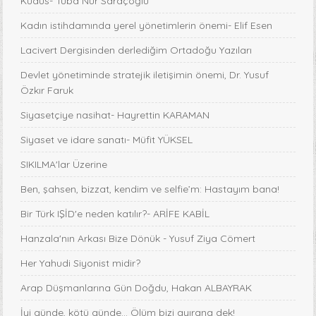
Kudüs- Tuba Nur Saraçoğlu
Kadın istihdamında yerel yönetimlerin önemi- Elif Esen
Lacivert Dergisinden derlediğim Ortadoğu Yazıları
Devlet yönetiminde stratejik iletişimin önemi, Dr. Yusuf
Özkır Faruk
Siyasetçiye nasihat- Hayrettin KARAMAN
Siyaset ve idare sanatı- Müfit YÜKSEL
SIKILMA'lar Üzerine
Ben, şahsen, bizzat, kendim ve selfie’m: Hastayım bana!
Bir Türk IŞİD'e neden katılır?- ARİFE KABİL
Hanzala'nın Arkası Bize Dönük - Yusuf Ziya Cömert
Her Yahudi Siyonist midir?
Arap Düşmanlarına Gün Doğdu, Hakan ALBAYRAK
İyi günde, kötü günde... Ölüm bizi ayırana dek!