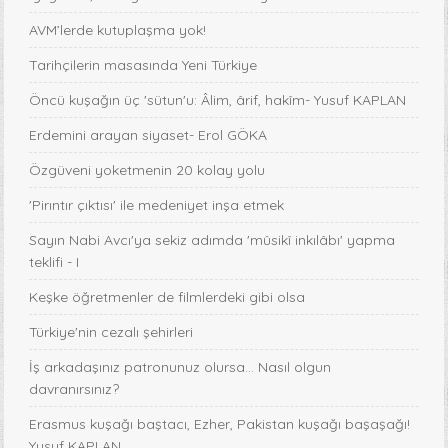
AVM’lerde kutuplaşma yok!
Tarihçilerin masasında Yeni Türkiye
Öncü kuşağın üç 'sütun'u: Âlim, ârif, hakîm- Yusuf KAPLAN
Erdemini arayan siyaset- Erol GÖKA
Özgüveni yoketmenin 20 kolay yolu
'Pirıntır çıktısı' ile medeniyet inşa etmek
Sayın Nabi Avcı'ya sekiz adımda 'mûsikî inkılâbı' yapma
teklifi - I
Keşke öğretmenler de filmlerdeki gibi olsa
Türkiye'nin cezalı şehirleri
İş arkadaşınız patronunuz olursa… Nasıl olgun
davranırsınız?
Erasmus kuşağı baştacı, Ezher, Pakistan kuşağı başaşağı!
Yusuf KAPLAN