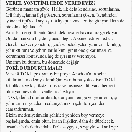
YEREL YÖNETİMLERDE NEREDEYİZ?
Görünen manzara şöyle: Halk, ilk defa kendisine, sorunlarına,
âcil ihtiyaçlarına ilgi gösteren, sorunlarını çözen, 'kendinden'
'yönetici tipi'yle karşılaştı. Altyapı hizmetleri iyi gidiyor. Hem de
hiç olmadığı kadar?
Ama bir de görünenin ötesindeki resme bakmamız gerekiyor.
Orada manzara hiç de iç açıcı değil. Aksine tedirgin edici.
Gerek merkezî yönetim, gerekse belediyeler, şehirlerin kimliği,
şehir kültürü ve şehrin tarihî kimliğinin öne çıkarılması ve
korunması konusunda hiç de iyi sınav veremiyor.
Umarım bu durum, bu dönemde değişir.
TOKİ, DURDURULMALI!
Meselâ TOKİ, çok yanlış bir proje. Anadolu'nun şehir
kültürünü, medeniyet kimliğini ve ruhunu yok ediyor TOKİ.
Kimliksiz ve kişiliksiz, ruhsuz ve insansız, dünyada benzeri
olmayan nevzuhûr kentler icat ediyor.
TOKİ, derhal durdurulmalı; dünyanın en güzel şehirlerini, şiir-
şehirlerini inşa eden medeniyetimizin şehirleri yeniden
canlandırılmalı.
Bizim medeniyetimizin şehirleri yeniden boy vermeye
başladığında, emin olun, insan ilişkileri daha da düzelecek,
insanlar birbirlerine daha fazla saygıyla, sevgiyle ve kardeşçe