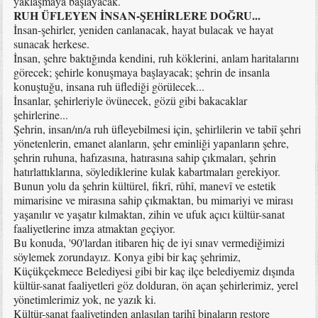
yaklaşmaya başlayacak.
RUH ÜFLEYEN İNSAN-ŞEHİRLERE DOĞRU...
İnsan-şehirler, yeniden canlanacak, hayat bulacak ve hayat
sunacak herkese.
İnsan, şehre baktığında kendini, ruh köklerini, anlam haritalarını
görecek; şehirle konuşmaya başlayacak; şehrin de insanla
konuştuğu, insana ruh üflediği görülecek...
İnsanlar, şehirleriyle övünecek, gözü gibi bakacaklar
şehirlerine...
Şehrin, insan/ın/a ruh üfleyebilmesi için, şehirlilerin ve tabiî şehri
yönetenlerin, emanet alanların, şehr eminliği yapanların şehre,
şehrin ruhuna, hafızasına, hatırasına sahip çıkmaları, şehrin
hatırlattıklarına, söylediklerine kulak kabartmaları gerekiyor.
Bunun yolu da şehrin kültürel, fikrî, rûhî, manevî ve estetik
mimarisine ve mirasına sahip çıkmaktan, bu mimariyi ve mirası
yaşanılır ve yaşatır kılmaktan, zihin ve ufuk açıcı kültür-sanat
faaliyetlerine imza atmaktan geçiyor.
Bu konuda, '90'lardan itibaren hiç de iyi sınav vermediğimizi
söylemek zorundayız. Konya gibi bir kaç şehrimiz,
Küçükçekmece Belediyesi gibi bir kaç ilçe belediyemiz dışında
kültür-sanat faaliyetleri göz dolduran, ön açan şehirlerimiz, yerel
yönetimlerimiz yok, ne yazık ki.
Kültür-sanat faaliyetinden anlaşılan tarihî binaların restore