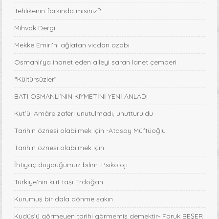
Tehlikenin farkında mısınız?
Mihvak Dergi
Mekke Emiri’ni ağlatan vicdan azabı
Osmanlı'ya ihanet eden aileyi saran lanet çemberi
“Kültürsüzler”
BATI OSMANLI’NIN KIYMETİNİ YENİ ANLADI
Kut’ül Amâre zaferi unutulmadı, unutturuldu
Tarihin öznesi olabilmek için -Atasoy Müftüoğlu
Tarihin öznesi olabilmek için
İhtiyaç duyduğumuz bilim: Psikoloji
Türkiye’nin kilit taşı Erdoğan
Kurumuş bir dala dönme sakın
Kudüs’ü görmeyen tarihi görmemiş demektir- Faruk BEŞER