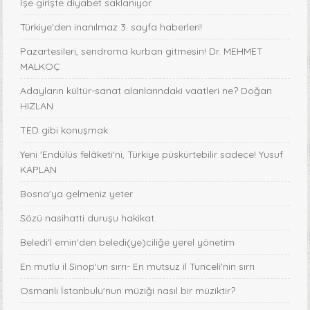
İşe girişte diyabet saklanıyor
Türkiye'den inanılmaz 3. sayfa haberleri!
Pazartesileri, sendroma kurban gitmesin! Dr. MEHMET
MALKOÇ
Adayların kültür-sanat alanlarındaki vaatleri ne? Doğan
HIZLAN
TED gibi konuşmak
Yeni 'Endülüs felâketi'ni, Türkiye püskürtebilir sadece! Yusuf
KAPLAN
Bosna'ya gelmeniz yeter
Sözü nasihatti duruşu hakikat
Beledi'l emin'den beledi(ye)ciliğe yerel yönetim
En mutlu il Sinop'un sırrı- En mutsuz il Tunceli'nin sırrı
Osmanlı İstanbulu'nun müziği nasıl bir müziktir?