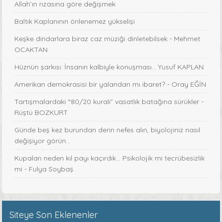
Allah’ın rızasına göre değişmek
Baltık Kaplanının önlenemez yükselişi
Keşke dindarlara biraz caz müziği dinletebilsek - Mehmet
OCAKTAN
Hüznün şarkısı: İnsanın kalbiyle konuşması... Yusuf KAPLAN
Amerikan demokrasisi bir yalandan mı ibaret? - Oray EĞİN
Tartışmalardaki “80/20 kuralı” vasatlık batağına sürükler -
Rüştü BOZKURT
Günde beş kez burundan derin nefes alın, biyolojiniz nasıl
değişiyor görün...
Kupaları neden kıl payı kaçırdık… Psikolojik mi tecrübesizlik
mi - Fulya Soybaş
Siteye Son Eklenenler