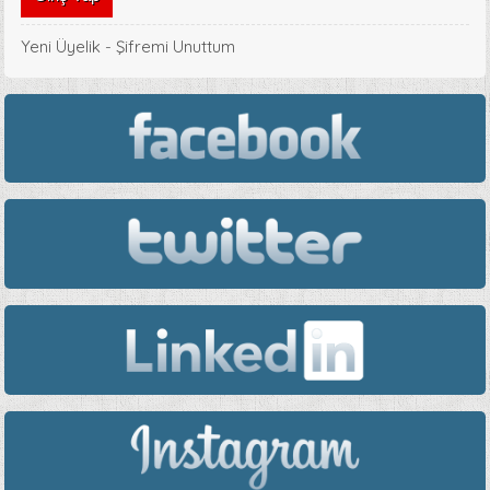
Yeni Üyelik
-
Şifremi Unuttum