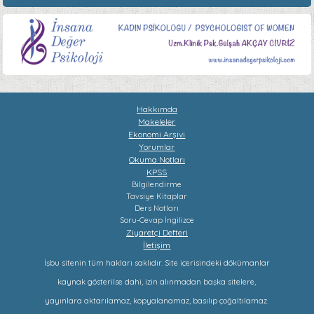
Hakkımda
Makeleler
Ekonomi Arşivi
Yorumlar
Okuma Notları
KPSS
Bilgilendirme
Tavsiye Kitaplar
Ders Notları
Soru-Cevap
İngilizce
Ziyaretçi Defteri
İletişim
İşbu sitenin tüm hakları saklıdır. Site içerisindeki dökümanlar
kaynak gösterilse dahi, izin alınmadan başka sitelere,
yayınlara aktarılamaz, kopyalanamaz, basılıp çoğaltılamaz.