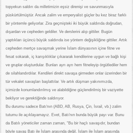
topyekun saldırı da milletimizin eşsiz direnişi ve savunmasıyla
püskürtülmüştür. Ancak zalim ve emperyalist güçler bu kez biraz farklı
bir yöntemle geliyorlar. Zira geçmişteki iki büyük saldırıda doğrudan,
dışardan ve cepheden geldiler. Ve derslerini alıp gittiler. Bugün
yaptıkları üçüncü büyük saldırıda ise yöntem değişikliğine gittiler. Artık
cepheden mertçe savaşmak yerine İslam dünyasının içine fitne ve
fesat sokarak, iç karışıklıklar çıkararak kendilerine uygun ve bağlı kişi
ve gruplar oluşturdular. Bunları ayrı ayrı hem fitneleyip örgütlediler hem
de silahlandırdılar. Kendileri direkt savaşa girmeden onlar üzerinden bir
tür vekalet savaşları başlattılar. Ve artık düşman yakınımızda,
içimizde konumlandırılmış ve alabildiğine güçlendirilmiş bir vaziyette
bekliyor ve gerektiğinde saldırıyor.
Bu durumu sadece Batı'nın (ABD, AB, Rusya, Çin, İsrail, vb.) zalim
tutumu ile açıklayamayız. Evet, Batı'nın bunda büyük payı var. Bunu
da Batılı yöneticiler zaman zaman, "Bu bir haçlı savaşıdır, bundan
böyle savaş Batı ile İslam arasında değil, İslam ile İslam arasında