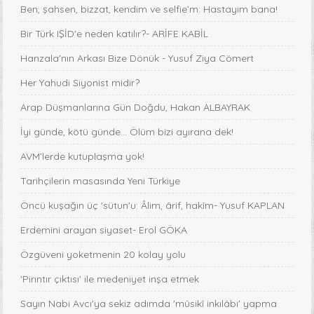
Ben, şahsen, bizzat, kendim ve selfie’m: Hastayım bana!
Bir Türk IŞİD'e neden katılır?- ARİFE KABİL
Hanzala'nın Arkası Bize Dönük - Yusuf Ziya Cömert
Her Yahudi Siyonist midir?
Arap Düşmanlarına Gün Doğdu, Hakan ALBAYRAK
İyi günde, kötü günde... Ölüm bizi ayırana dek!
AVM’lerde kutuplaşma yok!
Tarihçilerin masasında Yeni Türkiye
Öncü kuşağın üç 'sütun'u: Âlim, ârif, hakîm- Yusuf KAPLAN
Erdemini arayan siyaset- Erol GÖKA
Özgüveni yoketmenin 20 kolay yolu
'Pirıntır çıktısı' ile medeniyet inşa etmek
Sayın Nabi Avcı'ya sekiz adımda 'mûsikî inkılâbı' yapma