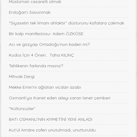
Müslüman cesaretli olmalı
Erdoğan'ı Savunmak
“Siyasetin tek limanı ahlaktır” düsturunu kafalara çakmak
Bir kalp manifestosu- Adem ÖZKÖSE
Acı ve gözyaşı Ortadoğu'nun kaderi mi?
Kudüs İçin 4 Öneri... Taha KILINÇ
Tehlikenin farkında mısınız?
Mihvak Dergi
Mekke Emiri’ni ağlatan vicdan azabı
Osmanlı'ya ihanet eden aileyi saran lanet çemberi
“Kültürsüzler”
BATI OSMANLI’NIN KIYMETİNİ YENİ ANLADI
Kut’ül Amâre zaferi unutulmadı, unutturuldu