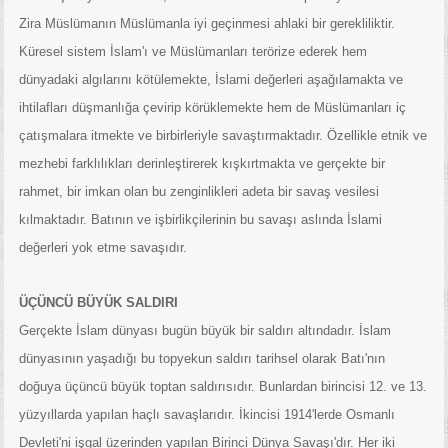
Zira Müslümanın Müslümanla iyi geçinmesi ahlaki bir gerekliliktir.
Küresel sistem İslam'ı ve Müslümanları terörize ederek hem
dünyadaki algılarını kötülemekte, İslami değerleri aşağılamakta ve
ihtilafları düşmanlığa çevirip körüklemekte hem de Müslümanları iç
çatışmalara itmekte ve birbirleriyle savaştırmaktadır. Özellikle etnik ve
mezhebi farklılıkları derinleştirerek kışkırtmakta ve gerçekte bir
rahmet, bir imkan olan bu zenginlikleri adeta bir savaş vesilesi
kılmaktadır. Batının ve işbirlikçilerinin bu savaşı aslında İslami
değerleri yok etme savaşıdır.
ÜÇÜNCÜ BÜYÜK SALDIRI
Gerçekte İslam dünyası bugün büyük bir saldırı altındadır. İslam
dünyasının yaşadığı bu topyekun saldırı tarihsel olarak Batı'nın
doğuya üçüncü büyük toptan saldırısıdır. Bunlardan birincisi 12. ve 13.
yüzyıllarda yapılan haçlı savaşlarıdır. İkincisi 1914'lerde Osmanlı
Devleti'ni işgal üzerinden yapılan Birinci Dünya Savaşı'dır. Her iki