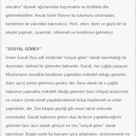
olacaktır” diyerek ağızlarından kaçırmakta ve itiraflarla dile
getirmektedirler. Ancak bizler Batının bu tutumunu unutmadan,
kendimize de yakından bakmalıyız. Hızlı, etkin, derin ve güçlü bir öz
eleştiri yapmalı, uyanmalı, silkinmeli ve kendimize gelmeliyiz.
"SOSYAL GÖREV”
İmam Gazali İhya adlı kitabında "sosyal görev” olarak tanımladığı bir
durumdan, tarihsel bir görevden bahseder. Gazali, her çağda yaşayan
Müslümanın öncelikle kendisinin yapmakla mükellef olduğu görevleri
(farzı ayın) yerine getirmesi gerekir, der. İlave olarak da o çağda
toplumun yapmakla mükellef olduğu görevleri (farzı kifaye) araştırmalı
ve onların içinde kendi yapabileceklerini bulup keşfetmeli ve onları
yapmalıdır, der. Zira kitapta geçtiği gibi insan takati oranında
sorumludur. Gazali toplumun görevi olup da bizim yapabileceğimiz
görevleri farzı ayın olarak görüyor ve onu "sosyal görev” olarak
tanımlıyor. Bugün sanki bu kavramı iyice anlamanın, özümsemenin ve