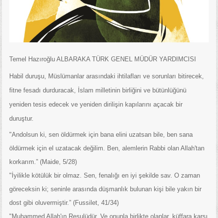
Temel Hazıroğlu ALBARAKA TÜRK GENEL MÜDÜR YARDIMCISI
Habil duruşu, Müslümanlar arasındaki ihtilafları ve sorunları bitirecek,
fitne fesadı durduracak, İslam milletinin birliğini ve bütünlüğünü
yeniden tesis edecek ve yeniden dirilişin kapılarını açacak bir
duruştur.
"Andolsun ki, sen öldürmek için bana elini uzatsan bile, ben sana
öldürmek için el uzatacak değilim. Ben, alemlerin Rabbi olan Allah'tan
korkarım.” (Maide, 5/28)
"İyilikle kötülük bir olmaz. Sen, fenalığı en iyi şekilde sav. O zaman
göreceksin ki; seninle arasında düşmanlık bulunan kişi bile yakın bir
dost gibi oluvermiştir.” (Fussilet, 41/34)
"Muhammed Allah'ın Resulüdür. Ve onunla birlikte olanlar, küffara karşı