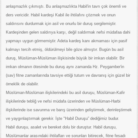
anlaşmazlık çıkmıştı. Bu anlaşmazlıkta Habil'in tavrı çok önemli ve
ders vericidir. Habil kardeşi Kabil ile ihtilafını çözmek ve onun
saldırısını durdurmak için asil ve onurlu bir duruş sergilemiştir.
Kardeşinden gelen saldırıya karşı, değil saldırmak nefsi müdafaa dahi
yapmayı uygun görmemiştir. Adeta kardeş kanı akmaması için pasif
kalmayı tercih etmiş, öldürülmeyi bile göze almıştır. Bugün bu asil
duruş, Müslüman-Müslüman ilişkisinde büyük bir imkan olabilir. Bir
imkan olmanın ötesinde bu duruş aynı zamanda Hz. Peygamber'in
(sav) fitne zamanlarında tavsiye ettiği tutum ve davranış için güzel bir
örneklik de olabilir.
Müslüman-Müslüman ilişkilerindeki bu asil duruşu, Müslüman-Kafir
ilişkilerinde tebliğ ve nefsi müdafa üzerinden ve Müslüman-Harbi
ilişkilerinde ise savunma ve barış üzerinden geliştirmek, derinleştirmek
ve yaygınlaştırmak gerekir. İşte "Habil Duruşu” dediğimiz budur.
Habil duruşu, asalet ve bereket dolu bir duruştur. Habil duruşu,
Müslümanlar arasındaki ihtilafları ve sorunları bitirecek, fitne fesadı