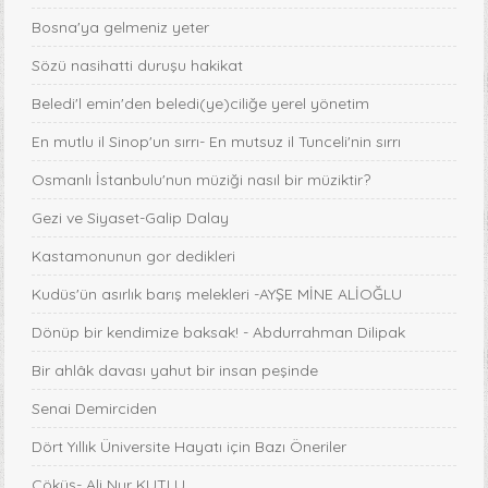
Bosna'ya gelmeniz yeter
Sözü nasihatti duruşu hakikat
Beledi'l emin'den beledi(ye)ciliğe yerel yönetim
En mutlu il Sinop'un sırrı- En mutsuz il Tunceli'nin sırrı
Osmanlı İstanbulu'nun müziği nasıl bir müziktir?
Gezi ve Siyaset-Galip Dalay
Kastamonunun gor dedikleri
Kudüs'ün asırlık barış melekleri -AYŞE MİNE ALİOĞLU
Dönüp bir kendimize baksak! - Abdurrahman Dilipak
Bir ahlâk davası yahut bir insan peşinde
Senai Demirciden
Dört Yıllık Üniversite Hayatı için Bazı Öneriler
Çöküş- Ali Nur KUTLU