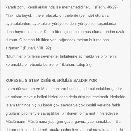
kararlı zorlu, kendi aralarında ise merhametlidirler…” (Fetih, 48/29)
"Yakında büyük fitneler olacak, o fitnelerde (yerinde) oturanlar
ayaktakilerden, ayaktakiler yürüyenlerden, yürüyenler koşanlardan
daha hayırlı olacaklar. Kim o fitne içinde bulunmuş olursa, ondan uzak
dursun. O zaman bir iltica yeri, sığınacak mekan bulursa ona
sığınsın.” (Buhari, VIII, 92)
"Müminler birbirlerini sevmekte, birbirlerine acımakta ve birbirlerini
korumakta bir vücuda benzerler.” (Buhari, Edep 27)
KÜRESEL SİSTEM DEĞERLERİMİZE SALDIRIYOR
İslam dünyasının ve Müslümanların bugün içinde bulundukları şartlar
ve onların mevcut halleri bizleri derin derin düşündürmektedir. Herhalde
İslam tarihinde hiç bu kadar çok sayıda ve çok çeşitli yerlerde farklı
grupların birbirleriyle savaştıkları bir dönem olmamıştır. Neredeyse
Müslümanın Müslümana yaptığını gavur gavura yapmamaktadır. Bu
durum çok iyi irdelenmeli, analiz edilmeli ve arka planı yakalanmalıdır.