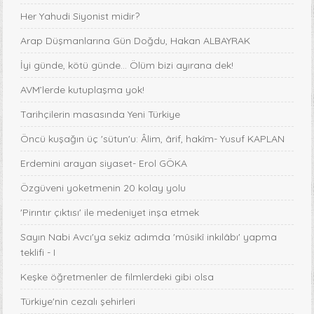
Her Yahudi Siyonist midir?
Arap Düşmanlarına Gün Doğdu, Hakan ALBAYRAK
İyi günde, kötü günde... Ölüm bizi ayırana dek!
AVM’lerde kutuplaşma yok!
Tarihçilerin masasında Yeni Türkiye
Öncü kuşağın üç 'sütun'u: Âlim, ârif, hakîm- Yusuf KAPLAN
Erdemini arayan siyaset- Erol GÖKA
Özgüveni yoketmenin 20 kolay yolu
'Pirıntır çıktısı' ile medeniyet inşa etmek
Sayın Nabi Avcı'ya sekiz adımda 'mûsikî inkılâbı' yapma
teklifi - I
Keşke öğretmenler de filmlerdeki gibi olsa
Türkiye'nin cezalı şehirleri