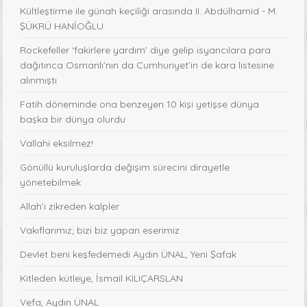
Kültleştirme ile günah keçiliği arasında II. Abdülhamid - M.
ŞÜKRÜ HANİOĞLU
Rockefeller ‘fakirlere yardım’ diye gelip isyancılara para
dağıtınca Osmanlı’nın da Cumhuriyet’in de kara listesine
alınmıştı
Fatih döneminde ona benzeyen 10 kişi yetişse dünya
başka bir dünya olurdu
Vallahi eksilmez!
Gönüllü kuruluşlarda değişim sürecini dirayetle
yönetebilmek
Allah’ı zikreden kalpler
Vakıflarımız; bizi biz yapan eserimiz
Devlet beni keşfedemedi Aydın ÜNAL, Yeni Şafak
Kitleden kütleye, İsmail KILIÇARSLAN
Vefa, Aydın ÜNAL