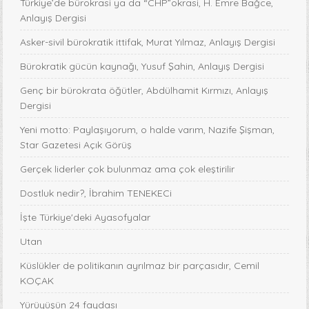
Türkiye’de bürokrasi ya da “CHP”okrasi, H. Emre Bağce,
Anlayış Dergisi
Asker-sivil bürokratik ittifak, Murat Yılmaz, Anlayış Dergisi
Bürokratik gücün kaynağı, Yusuf Şahin, Anlayış Dergisi
Genç bir bürokrata öğütler, Abdülhamit Kırmızı, Anlayış
Dergisi
Yeni motto: Paylaşıyorum, o halde varım, Nazife Şişman,
Star Gazetesi Açık Görüş
Gerçek liderler çok bulunmaz ama çok eleştirilir
Dostluk nedir?, İbrahim TENEKECi
İşte Türkiye'deki Ayasofyalar
Utan
Küslükler de politikanın ayrılmaz bir parçasıdır, Cemil
KOÇAK
Yürüyüşün 24 faydası