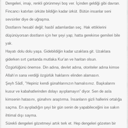
Dengeleri, imajı, renkli görünmeyi boş ver. İçinden geldiği gibi davran.
Fincancı katırları ürküte bildiğin kadar ürküt. Bütün insanlar seni
sevsinler diye de uğraşma.
Dostlarını hesabî değil; hasbî adamlardan seç. Hak ettiklerini
düşünüyorsan dostların için her şeyi yap; hatta gerekirse gemileri bile
yak.
Hayatı dolu dolu yaşa. Gidebildiğin kadar uzaklara git. Uzaklara
giderken sırt çantanda mutlaka Kur’an ve haritan olsun.
Özgürlüğünü önemse. Din adına, devlet adına, otoriteler adına kimse
Allah’ın sana verdiği özgürlük haklarını elinden alamasın.
Şeyh Sâdî, "Hepiniz kendi günahlarınızın hamalısınız. Başkalarını
kusur ve kabahatlerinden dolayı ayıplamayın” diyor. Sen de asla
kimsenin hatasını, günahını araştırma. İnsanların gizli hallerini ortalığa
saçma. En ayıpladığın şeyi bir gün senin de yapabileceğini ise sakın
ihtimal dışı sayma.
Sürekli dengeleri gözetmeyi artık terk et. Hep dengeleri gözeten bir