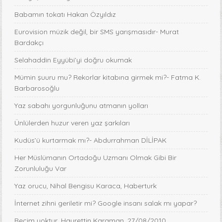
Babamın tokatı Hakan Özyıldız
Eurovision müzik değil, bir SMS yarışmasıdır- Murat
Bardakçı
Selahaddin Eyyübi’yi doğru okumak
Mümin şuuru mu? Rekorlar kitabına girmek mi?- Fatma K.
Barbarosoğlu
Yaz sabahı yorgunluğunu atmanın yolları
Ünlülerden huzur veren yaz şarkıları
Kudüs’ü kurtarmak mı?- Abdurrahman DİLİPAK
Her Müslümanın Ortadoğu Uzmanı Olmak Gibi Bir
Zorunluluğu Var
Yaz orucu, Nihal Bengisu Karaca, Haberturk
İnternet zihni geriletir mi? Google insanı salak mı yapar?
Recim yoktur, Hayrettin Karaman, 27/08/2010