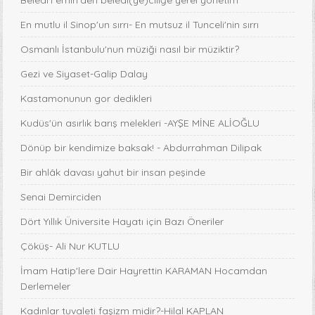
Beledi'l emin'den beledi(ye)ciliğe yerel yönetim
En mutlu il Sinop'un sırrı- En mutsuz il Tunceli'nin sırrı
Osmanlı İstanbulu'nun müziği nasıl bir müziktir?
Gezi ve Siyaset-Galip Dalay
Kastamonunun gor dedikleri
Kudüs'ün asırlık barış melekleri -AYŞE MİNE ALİOĞLU
Dönüp bir kendimize baksak! - Abdurrahman Dilipak
Bir ahlâk davası yahut bir insan peşinde
Senai Demirciden
Dört Yıllık Üniversite Hayatı için Bazı Öneriler
Çöküş- Ali Nur KUTLU
İmam Hatip'lere Dair Hayrettin KARAMAN Hocamdan
Derlemeler
Kadınlar tuvaleti faşizm midir?-Hilal KAPLAN