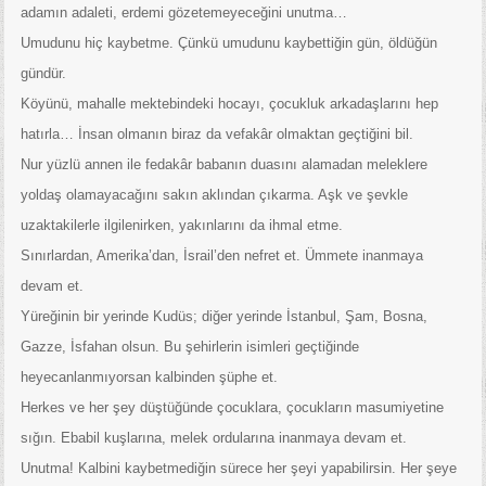
adamın adaleti, erdemi gözetemeyeceğini unutma…
Umudunu hiç kaybetme. Çünkü umudunu kaybettiğin gün, öldüğün
gündür.
Köyünü, mahalle mektebindeki hocayı, çocukluk arkadaşlarını hep
hatırla… İnsan olmanın biraz da vefakâr olmaktan geçtiğini bil.
Nur yüzlü annen ile fedakâr babanın duasını alamadan meleklere
yoldaş olamayacağını sakın aklından çıkarma. Aşk ve şevkle
uzaktakilerle ilgilenirken, yakınlarını da ihmal etme.
Sınırlardan, Amerika’dan, İsrail’den nefret et. Ümmete inanmaya
devam et.
Yüreğinin bir yerinde Kudüs; diğer yerinde İstanbul, Şam, Bosna,
Gazze, İsfahan olsun. Bu şehirlerin isimleri geçtiğinde
heyecanlanmıyorsan kalbinden şüphe et.
Herkes ve her şey düştüğünde çocuklara, çocukların masumiyetine
sığın. Ebabil kuşlarına, melek ordularına inanmaya devam et.
Unutma! Kalbini kaybetmediğin sürece her şeyi yapabilirsin. Her şeye