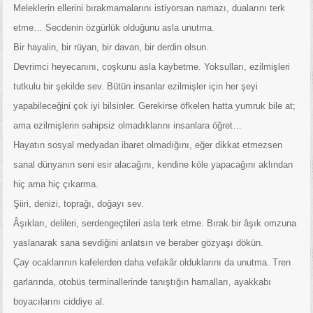
Meleklerin ellerini bırakmamalarını istiyorsan namazı, dualarını terk
etme… Secdenin özgürlük olduğunu asla unutma.
Bir hayalin, bir rüyan, bir davan, bir derdin olsun.
Devrimci heyecanını, coşkunu asla kaybetme. Yoksulları, ezilmişleri
tutkulu bir şekilde sev. Bütün insanlar ezilmişler için her şeyi
yapabileceğini çok iyi bilsinler. Gerekirse öfkelen hatta yumruk bile at;
ama ezilmişlerin sahipsiz olmadıklarını insanlara öğret…
Hayatın sosyal medyadan ibaret olmadığını, eğer dikkat etmezsen
sanal dünyanın seni esir alacağını, kendine köle yapacağını aklından
hiç ama hiç çıkarma.
Şiiri, denizi, toprağı, doğayı sev.
Âşıkları, delileri, serdengeçtileri asla terk etme. Bırak bir âşık omzuna
yaslanarak sana sevdiğini anlatsın ve beraber gözyaşı dökün.
Çay ocaklarının kafelerden daha vefakâr olduklarını da unutma. Tren
garlarında, otobüs terminallerinde tanıştığın hamalları, ayakkabı
boyacılarını ciddiye al.