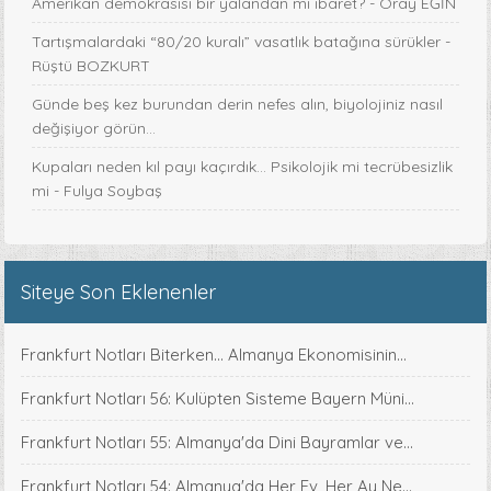
Amerikan demokrasisi bir yalandan mı ibaret? - Oray EĞİN
Tartışmalardaki “80/20 kuralı” vasatlık batağına sürükler -
Rüştü BOZKURT
Günde beş kez burundan derin nefes alın, biyolojiniz nasıl
değişiyor görün...
Kupaları neden kıl payı kaçırdık… Psikolojik mi tecrübesizlik
mi - Fulya Soybaş
Siteye Son Eklenenler
Frankfurt Notları Biterken... Almanya Ekonomisinin...
Frankfurt Notları 56: Kulüpten Sisteme Bayern Müni...
Frankfurt Notları 55: Almanya'da Dini Bayramlar ve...
Frankfurt Notları 54: Almanya'da Her Ev, Her Ay Ne...