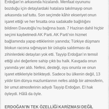
Erdoğan’ın arkasında hizalandı. Menfaat oyununu
bozduğu için detaylardaki hatalara takılmayıp onun
arkasında saf tuttu. Son seçimde kâhir ekseriyet onun
işaret ettiği ve her fırsatta ona sadakatle bağlılığını
bildiren Davutoğlu’nu bağrına bastı. 7 Haziran dahil hiçbir
seçimi kaybetmedi AK Parti. AK Parti’nin hizmet
bağlamında yapıp ettiklerinin yanında; Türkiye düşmanı
blokun racona sığmayan bir üslupla saldırması da
zihinlerdeki detayları yok etti. Tayyip Erdoğan’ın temsil
ettiği ulvi değerlere sahip çıktı bu halk. Kavgada onun
yanında yer aldı. Nefesi, desteği, oyu onunla ve onun
işaret ettikleriyle birlikteydi. Sadece bu ülkenin değil, 13
yıldır tüm dünya mazlumlarının nefes aldığı bir atmosferin,
bir umut atmosferinin adıydı Tayyip Erdoğan. El hak
öyleydi. Hâlâ da öyle.
ERDOĞAN’IN TEK ÖZELLİĞİ KARİZMASI DEĞİL