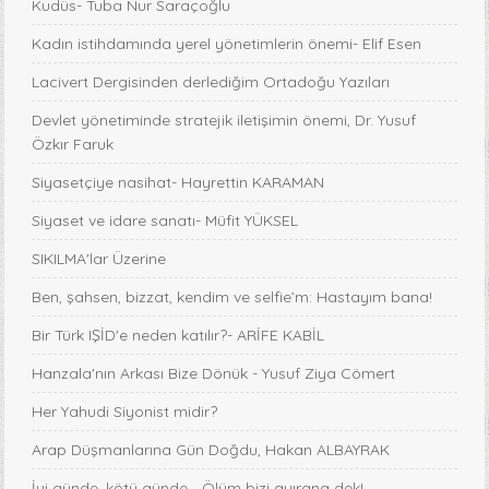
Kudüs- Tuba Nur Saraçoğlu
Kadın istihdamında yerel yönetimlerin önemi- Elif Esen
Lacivert Dergisinden derlediğim Ortadoğu Yazıları
Devlet yönetiminde stratejik iletişimin önemi, Dr. Yusuf
Özkır Faruk
Siyasetçiye nasihat- Hayrettin KARAMAN
Siyaset ve idare sanatı- Müfit YÜKSEL
SIKILMA'lar Üzerine
Ben, şahsen, bizzat, kendim ve selfie’m: Hastayım bana!
Bir Türk IŞİD'e neden katılır?- ARİFE KABİL
Hanzala'nın Arkası Bize Dönük - Yusuf Ziya Cömert
Her Yahudi Siyonist midir?
Arap Düşmanlarına Gün Doğdu, Hakan ALBAYRAK
İyi günde, kötü günde... Ölüm bizi ayırana dek!