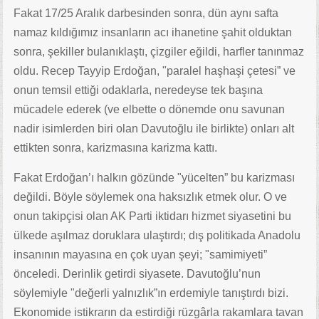
Fakat 17/25 Aralık darbesinden sonra, dün aynı safta
namaz kıldığımız insanların acı ihanetine şahit olduktan
sonra, şekiller bulanıklaştı, çizgiler eğildi, harfler tanınmaz
oldu. Recep Tayyip Erdoğan, "paralel haşhaşi çetesi” ve
onun temsil ettiği odaklarla, neredeyse tek başına
mücadele ederek (ve elbette o dönemde onu savunan
nadir isimlerden biri olan Davutoğlu ile birlikte) onları alt
ettikten sonra, karizmasına karizma kattı.
Fakat Erdoğan’ı halkın gözünde "yücelten” bu karizması
değildi. Böyle söylemek ona haksızlık etmek olur. O ve
onun takipçisi olan AK Parti iktidarı hizmet siyasetini bu
ülkede aşılmaz doruklara ulaştırdı; dış politikada Anadolu
insanının mayasına en çok uyan şeyi; "samimiyeti”
önceledi. Derinlik getirdi siyasete. Davutoğlu’nun
söylemiyle "değerli yalnızlık”ın erdemiyle tanıştırdı bizi.
Ekonomide istikrarın da estirdiği rüzgârla rakamlara tavan