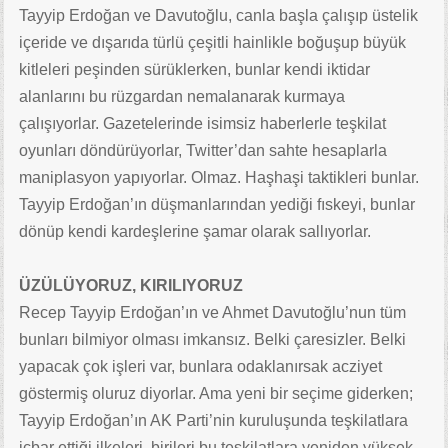
Tayyip Erdoğan ve Davutoğlu, canla başla çalışıp üstelik
içeride ve dışarıda türlü çeşitli hainlikle boğuşup büyük
kitleleri peşinden sürüklerken, bunlar kendi iktidar
alanlarını bu rüzgardan nemalanarak kurmaya
çalışıyorlar. Gazetelerinde isimsiz haberlerle teşkilat
oyunları döndürüyorlar, Twitter’dan sahte hesaplarla
maniplasyon yapıyorlar. Olmaz. Haşhaşi taktikleri bunlar.
Tayyip Erdoğan’ın düşmanlarından yediği fıskeyi, bunlar
dönüp kendi kardeşlerine şamar olarak sallıyorlar.
ÜZÜLÜYORUZ, KIRILIYORUZ
Recep Tayyip Erdoğan’ın ve Ahmet Davutoğlu’nun tüm
bunları bilmiyor olması imkansız. Belki çaresizler. Belki
yapacak çok işleri var, bunlara odaklanırsak acziyet
göstermiş oluruz diyorlar. Ama yeni bir seçime giderken;
Tayyip Erdoğan’ın AK Parti’nin kuruluşunda teşkilatlara
icbar ettiği ilkeleri, birileri bu teşkilatlara yeniden yüksek