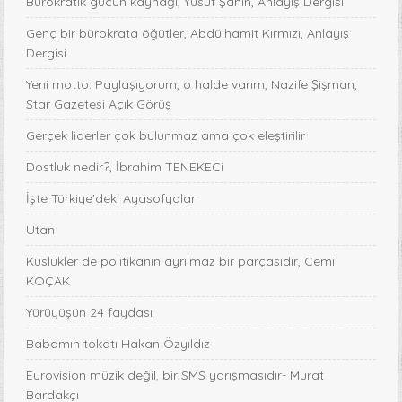
Bürokratik gücün kaynağı, Yusuf Şahin, Anlayış Dergisi
Genç bir bürokrata öğütler, Abdülhamit Kırmızı, Anlayış
Dergisi
Yeni motto: Paylaşıyorum, o halde varım, Nazife Şişman,
Star Gazetesi Açık Görüş
Gerçek liderler çok bulunmaz ama çok eleştirilir
Dostluk nedir?, İbrahim TENEKECi
İşte Türkiye'deki Ayasofyalar
Utan
Küslükler de politikanın ayrılmaz bir parçasıdır, Cemil
KOÇAK
Yürüyüşün 24 faydası
Babamın tokatı Hakan Özyıldız
Eurovision müzik değil, bir SMS yarışmasıdır- Murat
Bardakçı