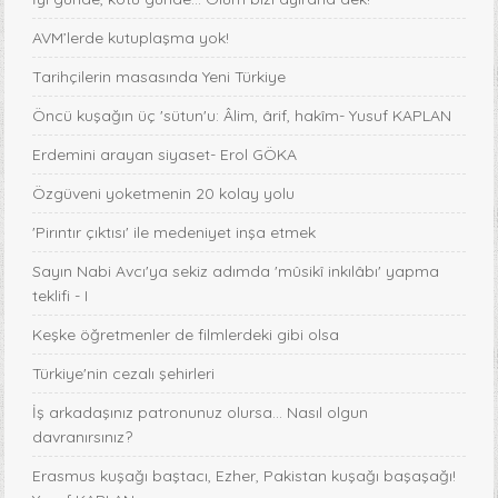
AVM’lerde kutuplaşma yok!
Tarihçilerin masasında Yeni Türkiye
Öncü kuşağın üç 'sütun'u: Âlim, ârif, hakîm- Yusuf KAPLAN
Erdemini arayan siyaset- Erol GÖKA
Özgüveni yoketmenin 20 kolay yolu
'Pirıntır çıktısı' ile medeniyet inşa etmek
Sayın Nabi Avcı'ya sekiz adımda 'mûsikî inkılâbı' yapma
teklifi - I
Keşke öğretmenler de filmlerdeki gibi olsa
Türkiye'nin cezalı şehirleri
İş arkadaşınız patronunuz olursa… Nasıl olgun
davranırsınız?
Erasmus kuşağı baştacı, Ezher, Pakistan kuşağı başaşağı!