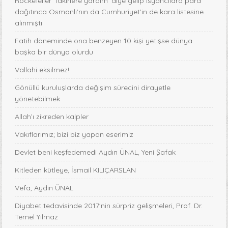
Rockefeller ‘fakirlere yardım’ diye gelip isyancılara para
dağıtınca Osmanlı’nın da Cumhuriyet’in de kara listesine
alınmıştı
Fatih döneminde ona benzeyen 10 kişi yetişse dünya
başka bir dünya olurdu
Vallahi eksilmez!
Gönüllü kuruluşlarda değişim sürecini dirayetle
yönetebilmek
Allah’ı zikreden kalpler
Vakıflarımız; bizi biz yapan eserimiz
Devlet beni keşfedemedi Aydın ÜNAL, Yeni Şafak
Kitleden kütleye, İsmail KILIÇARSLAN
Vefa, Aydın ÜNAL
Diyabet tedavisinde 2017'nin sürpriz gelişmeleri, Prof. Dr.
Temel Yılmaz