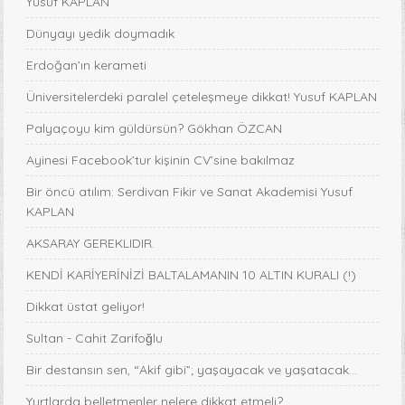
Yusuf KAPLAN
Dünyayı yedik doymadık
Erdoğan’ın kerameti
Üniversitelerdeki paralel çeteleşmeye dikkat! Yusuf KAPLAN
Palyaçoyu kim güldürsün? Gökhan ÖZCAN
Ayinesi Facebook’tur kişinin CV’sine bakılmaz
Bir öncü atılım: Serdivan Fikir ve Sanat Akademisi Yusuf
KAPLAN
AKSARAY GEREKLIDIR.
KENDİ KARİYERİNİZİ BALTALAMANIN 10 ALTIN KURALI (!)
Dikkat üstat geliyor!
Sultan - Cahit Zarifoğlu
Bir destansın sen, “Akif gibi”; yaşayacak ve yaşatacak...
Yurtlarda belletmenler nelere dikkat etmeli?