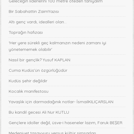
Geleceğin liderlerini 100 metre öteden tanıyalım
Bir Sabahattin ZaimYazısı
Altı genç vardı, idealleri olan...
Toprağın hafızası
‘Her yere sürekli geç kalmanızın nedeni zamanı iyi
yönetememek olabilir’
Nasıl bir gençlik? Yusuf KAPLAN
Cuma Kudüs’ün özgürlüğüdür
Kudüs şehir değildir
Kocalık manifestosu
Yavaşlık için darmadağınık notlar- İsmailKILIÇARSLAN
Bu kandil gecesi Ali Nur KUTLU
Gençlere idoller değil, üsve-i haseneler lazım, Faruk BEŞER
Medeniyet tasavvuru versus kültür simsarları