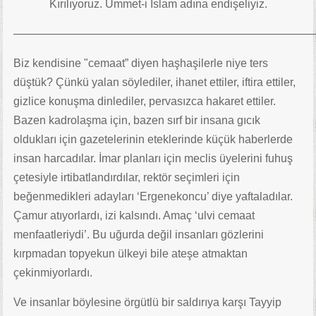
Kırılıyoruz. Ümmet-i İslam adına endişeliyiz.
——————————————————————————
Biz kendisine "cemaat” diyen haşhaşilerle niye ters
düştük? Çünkü yalan söylediler, ihanet ettiler, iftira ettiler,
gizlice konuşma dinlediler, pervasızca hakaret ettiler.
Bazen kadrolaşma için, bazen sırf bir insana gıcık
oldukları için gazetelerinin eteklerinde küçük haberlerde
insan harcadılar. İmar planları için meclis üyelerini fuhuş
çetesiyle irtibatlandırdılar, rektör seçimleri için
beğenmedikleri adayları ‘Ergenekoncu’ diye yaftaladılar.
Çamur atıyorlardı, izi kalsındı. Amaç ‘ulvi cemaat
menfaatleriydi’. Bu uğurda değil insanları gözlerini
kırpmadan topyekun ülkeyi bile ateşe atmaktan
çekinmiyorlardı.
Ve insanlar böylesine örgütlü bir saldırıya karşı Tayyip