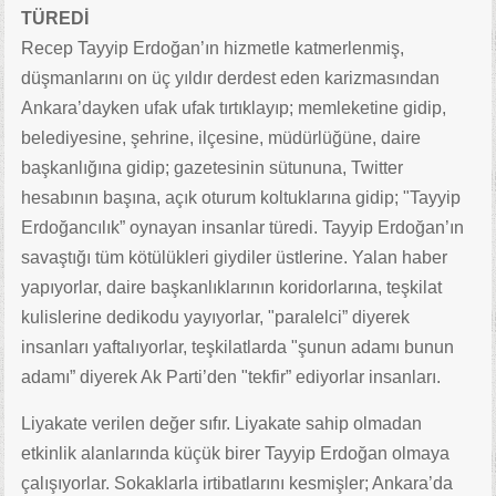
TÜREDİ
Recep Tayyip Erdoğan’ın hizmetle katmerlenmiş,
düşmanlarını on üç yıldır derdest eden karizmasından
Ankara’dayken ufak ufak tırtıklayıp; memleketine gidip,
belediyesine, şehrine, ilçesine, müdürlüğüne, daire
başkanlığına gidip; gazetesinin sütununa, Twitter
hesabının başına, açık oturum koltuklarına gidip; "Tayyip
Erdoğancılık” oynayan insanlar türedi. Tayyip Erdoğan’ın
savaştığı tüm kötülükleri giydiler üstlerine. Yalan haber
yapıyorlar, daire başkanlıklarının koridorlarına, teşkilat
kulislerine dedikodu yayıyorlar, "paralelci” diyerek
insanları yaftalıyorlar, teşkilatlarda "şunun adamı bunun
adamı” diyerek Ak Parti’den "tekfir” ediyorlar insanları.
Liyakate verilen değer sıfır. Liyakate sahip olmadan
etkinlik alanlarında küçük birer Tayyip Erdoğan olmaya
çalışıyorlar. Sokaklarla irtibatlarını kesmişler; Ankara’da