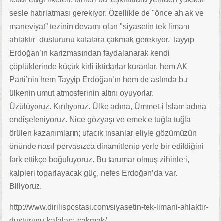
sesle hatırlatması gerekiyor. Özellikle de "önce ahlak ve
maneviyat” tezinin devamı olan "siyasetin tek limanı
ahlaktır” düsturunu kafalara çakmak gerekiyor. Tayyip
Erdoğan’ın karizmasından faydalanarak kendi
çöplüklerinde küçük kirli iktidarlar kuranlar, hem AK
Parti’nin hem Tayyip Erdoğan’ın hem de aslında bu
ülkenin umut atmosferinin altını oyuyorlar.
Üzülüyoruz. Kırılıyoruz. Ülke adına, Ümmet-i İslam adına
endişeleniyoruz. Nice gözyaşı ve emekle tuğla tuğla
örülen kazanımların; ufacık insanlar eliyle gözümüzün
önünde nasıl pervasızca dinamitlenip yerle bir edildiğini
fark ettikçe boğuluyoruz. Bu tarumar olmuş zihinleri,
kalpleri toparlayacak güç, nefes Erdoğan’da var.
Biliyoruz.
http://www.dirilispostasi.com/siyasetin-tek-limani-ahlaktir-
dusturunu-kafalara-cakmak/