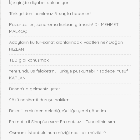
İşe girişte diyabet saklanıyor
Türkiye'den inanılmaz 3. sayfa haberleri!
Pazartesileri, sendroma kurban gitmesin! Dr. MEHMET
MALKOÇ
Adayların kültür-sanat alanlarındaki vaatleri ne? Doğan
HIZLAN
TED gibi konuşmak
Yeni 'Endülüs felâketi'ni, Türkiye püskürtebilir sadece! Yusuf
KAPLAN
Bosna'ya gelmeniz yeter
Sözü nasihatti duruşu hakikat
Beledi'l emin'den beledi(ye)ciliğe yerel yönetim
En mutlu il Sinop'un sırrı- En mutsuz il Tunceli'nin sırrı
Osmanlı İstanbulu'nun müziği nasıl bir müziktir?