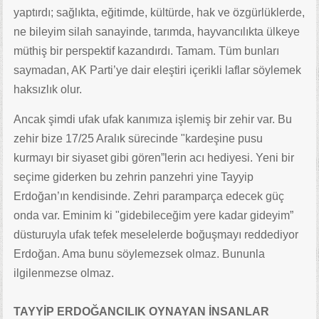
yaptırdı; sağlıkta, eğitimde, kültürde, hak ve özgürlüklerde,
ne bileyim silah sanayinde, tarımda, hayvancılıkta ülkeye
müthiş bir perspektif kazandırdı. Tamam. Tüm bunları
saymadan, AK Parti’ye dair eleştiri içerikli laflar söylemek
haksızlık olur.
Ancak şimdi ufak ufak kanımıza işlemiş bir zehir var. Bu
zehir bize 17/25 Aralık sürecinde "kardeşine pusu
kurmayı bir siyaset gibi gören”lerin acı hediyesi. Yeni bir
seçime giderken bu zehrin panzehri yine Tayyip
Erdoğan’ın kendisinde. Zehri paramparça edecek güç
onda var. Eminim ki "gidebileceğim yere kadar gideyim”
düsturuyla ufak tefek meselelerde boğuşmayı reddediyor
Erdoğan. Ama bunu söylemezsek olmaz. Bununla
ilgilenmezse olmaz.
TAYYİP ERDOĞANCILIK OYNAYAN İNSANLAR