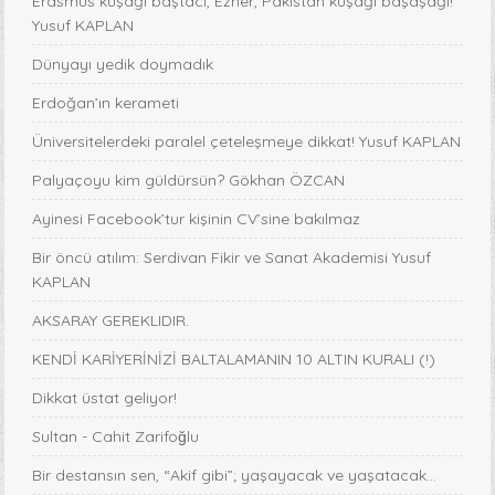
Erasmus kuşağı baştacı, Ezher, Pakistan kuşağı başaşağı!
Yusuf KAPLAN
Dünyayı yedik doymadık
Erdoğan’ın kerameti
Üniversitelerdeki paralel çeteleşmeye dikkat! Yusuf KAPLAN
Palyaçoyu kim güldürsün? Gökhan ÖZCAN
Ayinesi Facebook’tur kişinin CV’sine bakılmaz
Bir öncü atılım: Serdivan Fikir ve Sanat Akademisi Yusuf
KAPLAN
AKSARAY GEREKLIDIR.
KENDİ KARİYERİNİZİ BALTALAMANIN 10 ALTIN KURALI (!)
Dikkat üstat geliyor!
Sultan - Cahit Zarifoğlu
Bir destansın sen, “Akif gibi”; yaşayacak ve yaşatacak...