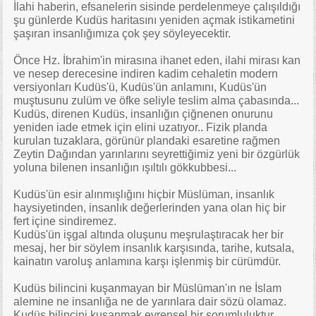
İlahi haberin, efsanelerin sisinde perdelenmeye çalışıldığı
şu günlerde Kudüs haritasını yeniden açmak istikametini
şaşıran insanlığımıza çok şey söyleyecektir.
Önce Hz. İbrahim'in mirasına ihanet eden, ilahi mirası kan
ve nesep derecesine indiren kadim cehaletin modern
versiyonları Kudüs'ü, Kudüs'ün anlamını, Kudüs'ün
muştusunu zulüm ve öfke seliyle teslim alma çabasında...
Kudüs, direnen Kudüs, insanlığın çiğnenen onurunu
yeniden iade etmek için elini uzatıyor.. Fizik planda
kurulan tuzaklara, görünür plandaki esaretine rağmen
Zeytin Dağından yarınlarını seyrettiğimiz yeni bir özgürlük
yoluna bilenen insanlığın ışıltılı gökkubbesi...
Kudüs'ün esir alınmışlığını hiçbir Müslüman, insanlık
haysiyetinden, insanlık değerlerinden yana olan hiç bir
fert içine sindiremez.
Kudüs'ün işgal altında oluşunu meşrulaştıracak her bir
mesaj, her bir söylem insanlık karşısında, tarihe, kutsala,
kainatın varoluş anlamına karşı işlenmiş bir cürümdür.
Kudüs bilincini kuşanmayan bir Müslüman'ın ne İslam
alemine ne insanlığa ne de yarınlara dair sözü olamaz.
Kudüs bilincini kuşanmak evrensel bir sorumluluktur,