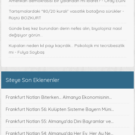
Amerikan demokrasisi bir yalandan mı ibaret? - Oray EĞİN
Tartışmalardaki “80/20 kuralı” vasatlık batağına sürükler -
Rüştü BOZKURT
Günde beş kez burundan derin nefes alın, biyolojiniz nasıl
değişiyor görün...
Kupaları neden kıl payı kaçırdık… Psikolojik mi tecrübesizlik
mi - Fulya Soybaş
Siteye Son Eklenenler
Frankfurt Notları Biterken... Almanya Ekonomisinin...
Frankfurt Notları 56: Kulüpten Sisteme Bayern Müni...
Frankfurt Notları 55: Almanya'da Dini Bayramlar ve...
Frankfurt Notları 54: Almanya'da Her Ev, Her Ay Ne...