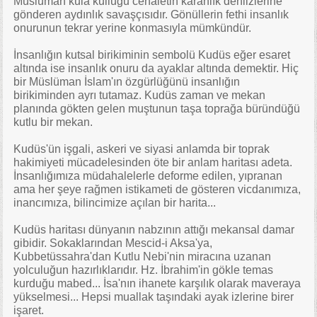
Müslüman kula kulluğu cehaletin karanlık dehlizlerine
gönderen aydınlık savaşçısıdır. Gönüllerin fethi insanlık
onurunun tekrar yerine konmasıyla mümkündür.
İnsanlığın kutsal birikiminin sembolü Kudüs eğer esaret
altında ise insanlık onuru da ayaklar altında demektir. Hiç
bir Müslüman İslam'ın özgürlüğünü insanlığın
birikiminden ayrı tutamaz. Kudüs zaman ve mekan
planında gökten gelen muştunun taşa toprağa büründüğü
kutlu bir mekan.
Kudüs'ün işgali, askeri ve siyasi anlamda bir toprak
hakimiyeti mücadelesinden öte bir anlam haritası adeta.
İnsanlığımıza müdahalelerle deforme edilen, yıpranan
ama her şeye rağmen istikameti de gösteren vicdanımıza,
inancımıza, bilincimize açılan bir harita...
Kudüs haritası dünyanın nabzının attığı mekansal damar
gibidir. Sokaklarından Mescid-i Aksa'ya,
Kubbetüssahra'dan Kutlu Nebi'nin miracına uzanan
yolculuğun hazırlıklarıdır. Hz. İbrahim'in gökle temas
kurduğu mabed... İsa'nın ihanete karşılık olarak maveraya
yükselmesi... Hepsi muallak taşındaki ayak izlerine birer
işaret.