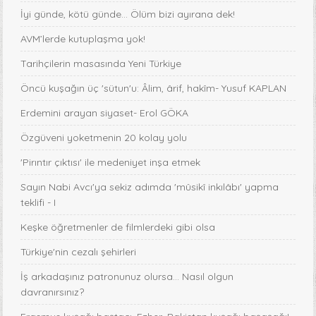
İyi günde, kötü günde... Ölüm bizi ayırana dek!
AVM’lerde kutuplaşma yok!
Tarihçilerin masasında Yeni Türkiye
Öncü kuşağın üç 'sütun'u: Âlim, ârif, hakîm- Yusuf KAPLAN
Erdemini arayan siyaset- Erol GÖKA
Özgüveni yoketmenin 20 kolay yolu
'Pirıntır çıktısı' ile medeniyet inşa etmek
Sayın Nabi Avcı'ya sekiz adımda 'mûsikî inkılâbı' yapma
teklifi - I
Keşke öğretmenler de filmlerdeki gibi olsa
Türkiye'nin cezalı şehirleri
İş arkadaşınız patronunuz olursa… Nasıl olgun
davranırsınız?