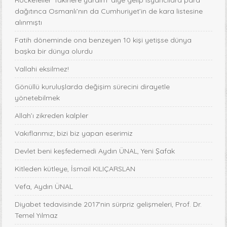
Rockefeller ‘fakirlere yardım’ diye gelip isyancılara para
dağıtınca Osmanlı’nın da Cumhuriyet’in de kara listesine
alınmıştı
Fatih döneminde ona benzeyen 10 kişi yetişse dünya
başka bir dünya olurdu
Vallahi eksilmez!
Gönüllü kuruluşlarda değişim sürecini dirayetle
yönetebilmek
Allah’ı zikreden kalpler
Vakıflarımız; bizi biz yapan eserimiz
Devlet beni keşfedemedi Aydın ÜNAL, Yeni Şafak
Kitleden kütleye, İsmail KILIÇARSLAN
Vefa, Aydın ÜNAL
Diyabet tedavisinde 2017'nin sürpriz gelişmeleri, Prof. Dr.
Temel Yılmaz