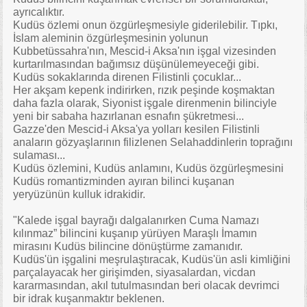
ayrıcalıktır.
Kudüs özlemi onun özgürleşmesiyle giderilebilir. Tıpkı,
İslam aleminin özgürleşmesinin yolunun
Kubbetüssahra'nın, Mescid-i Aksa'nın işgal vizesinden
kurtarılmasından bağımsız düşünülemeyeceği gibi.
Kudüs sokaklarında direnen Filistinli çocuklar...
Her akşam kepenk indirirken, rızık peşinde koşmaktan
daha fazla olarak, Siyonist işgale direnmenin bilinciyle
yeni bir sabaha hazırlanan esnafın şükretmesi...
Gazze'den Mescid-i Aksa'ya yolları kesilen Filistinli
anaların gözyaşlarının filizlenen Selahaddinlerin toprağını
sulaması...
Kudüs özlemini, Kudüs anlamını, Kudüs özgürleşmesini
Kudüs romantizminden ayıran bilinci kuşanan
yeryüzünün kulluk idrakidir.
"Kalede işgal bayrağı dalgalanırken Cuma Namazı
kılınmaz” bilincini kuşanıp yürüyen Maraşlı İmamın
mirasını Kudüs bilincine dönüştürme zamanıdır.
Kudüs'ün işgalini meşrulaştıracak, Kudüs'ün asli kimliğini
parçalayacak her girişimden, siyasalardan, vicdan
kararmasından, akıl tutulmasından beri olacak devrimci
bir idrak kuşanmaktır beklenen.