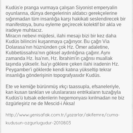
Kudüs'e pranga vurmaya çalışan Siyonist emperyalin
oyunlarına, dünya dengelerinin aldatıcı gerekçelerine
sığınmadan tüm insanlığa karşı hakikati seslendirecek bir
manifestoya, bunu eyleme geçirecek kolektif bir akla ve
iradeye muhtacız.
Miracın nebevi müjdesi, ilahi mesajı bizi bir kez daha
Kudüs bilincini kuşanmaya çağırıyor. Bu çağrı Via
Dolarasa'nın hüznünden çok Hz. Ömer adaletine,
Kubbetüssahra'nın göksel aydınlığına çağırır. Aynı
zamanda Hz. İsa'nın, Hz. İbrahim'in çağrısı muallak
taşında yükselir. İsa'yı göklere çeken ilahi iradenin Hz.
Peygamber'i göklerde kendi katına yükseltip tekrar
insanlığa gönderişinin topografyasıdır Kudüs.
Ete ve kemiğe bürünmüş ırkçı taassupla, efsaneleriyle,
kan kusan tankları ve uluslararası entrikaların tuzağıyla
Kudüs'ü tutsak edenlerin hegemonyası kırılmadan ne biz
özgürleşiriz ne de Mescid-i Aksa!
http://www.yenisafak.com.tr/yazarlar/akifemre/cuma-
kudusun-ozgurlugudur-2010803