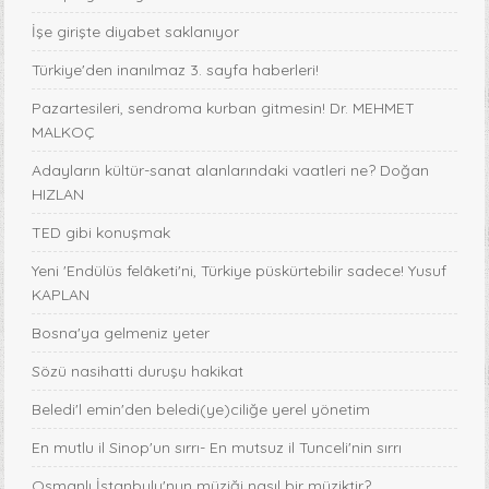
İşe girişte diyabet saklanıyor
Türkiye'den inanılmaz 3. sayfa haberleri!
Pazartesileri, sendroma kurban gitmesin! Dr. MEHMET
MALKOÇ
Adayların kültür-sanat alanlarındaki vaatleri ne? Doğan
HIZLAN
TED gibi konuşmak
Yeni 'Endülüs felâketi'ni, Türkiye püskürtebilir sadece! Yusuf
KAPLAN
Bosna'ya gelmeniz yeter
Sözü nasihatti duruşu hakikat
Beledi'l emin'den beledi(ye)ciliğe yerel yönetim
En mutlu il Sinop'un sırrı- En mutsuz il Tunceli'nin sırrı
Osmanlı İstanbulu'nun müziği nasıl bir müziktir?