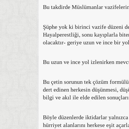
Bu takdirde Müslümanlar vazifelerini
Şüphe yok ki birinci vazife düzeni 
Hayalperestliği, sonu kayıplarla bit
olacaktır- geriye uzun ve ince bir yo
Bu uzun ve ince yol izlenirken mevc
Bu çetin sorunun tek çözüm formülü 
dert edinen herkesin düşünmesi, düş
bilgi ve akıl ile elde edilen sonuçl
Böyle düzenlerde iktidarlar yalnızc
hürriyet alanlarını herkese eşit açarl