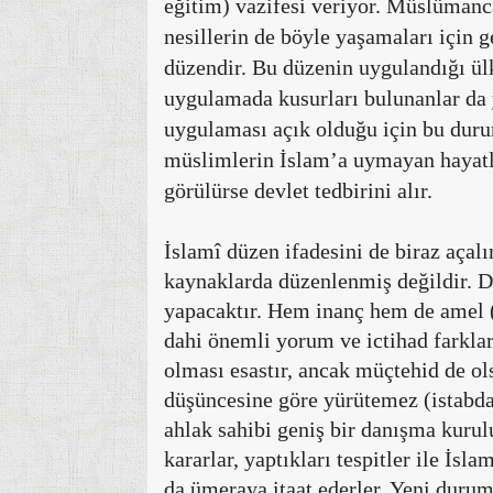
eğitim) vazifesi veriyor. Müslüman
nesillerin de böyle yaşamaları için 
düzendir. Bu düzenin uygulandığı 
uygulamada kusurları bulunanlar da y
uygulaması açık olduğu için bu duru
müslimlerin İslam’a uymayan hayatla
görülürse devlet tedbirini alır.
İslamî düzen ifadesini de biraz aça
kaynaklarda düzenlenmiş değildir. D
yapacaktır. Hem inanç hem de amel 
dahi önemli yorum ve ictihad farkla
olması esastır, ancak müçtehid de o
düşüncesine göre yürütemez (istabda
ahlak sahibi geniş bir danışma kurulu
kararlar, yaptıkları tespitler ile İ
da ümeraya itaat ederler. Yeni duruml