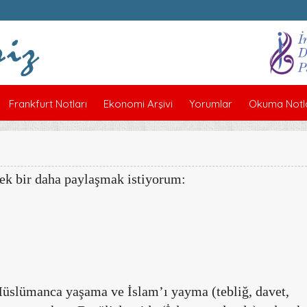
Frankfurt Notları
Ekonomi Arşivi
Yorumlar
Okuma Notla
rek bir daha paylaşmak istiyorum:
üslümanca yaşama ve İslam’ı yayma (tebliğ, davet,