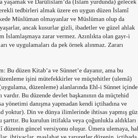
ca yaşamak ve Darülislam’da (İslam yurdunda) gelecek
gerekli tedbirleri almak üzere en uygun düzen İslamî
ülkede Müslüman olmayanlar ve Müslüman olup da
aşarlar, ancak kusurlar gizli, ibadetler ve güzel ahlak
m İslamlaşmaya zarar vermez. Azınlıkta olan gayr-i
rı ve uygulamaları da pek örnek alınmaz. Zararı
lım: Bu düzen Kitab’a ve Sünnet’e dayanır, ama bu
üzenleme işini mütefekkirler ve müçtehitler (ulemâ)
(uygulama, düzenleme) alanlarında Ehl-i Sünnet içinde
rı vardır. Bu düzende devlet başkanının da müçtehid
lsa yönetimi danışma yapmadan kendi içtihadına ve
d yoktur). Din ve dünya ilimlerinde ihtisas yapmış güz
 şarttır. Bu kurulun ittifakla veya çoğunlukla aldıkları
slamî düzenin güncel versiyonu oluşur. Ümera ulemaya, ha
ar, ihtiyaçlar, maslahat ve zaruretler düzenin, içtihada