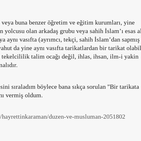
 veya buna benzer öğretim ve eğitim kurumları, yine
lun yolcusu olan arkadaş grubu veya sahih İslam’ı esas a
ya aynı vasıfta (ayrımcı, tekçi, sahih İslam’dan sapmış
ut da yine aynı vasıfta tarikatlardan bir tarikat olabil
 tekelcililik talim ocağı değil, ihlas, ihsan, ilm-i yakin
malıdır.
sini sıraladım böylece bana sıkça sorulan "Bir tarikata
ını vermiş oldum.
ar/hayrettinkaraman/duzen-ve-musluman-2051802