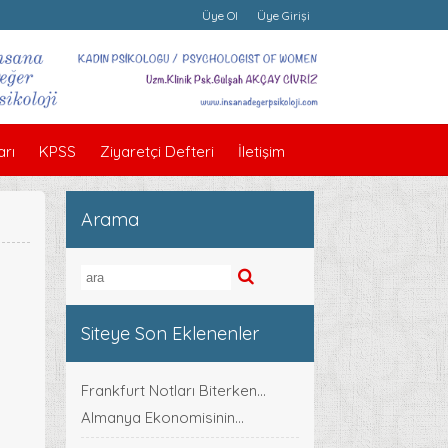
Üye Ol
Üye Girişi
rı
KPSS
Ziyaretçi Defteri
İletişim
Arama
Siteye Son Eklenenler
Frankfurt Notları Biterken...
Almanya Ekonomisinin...