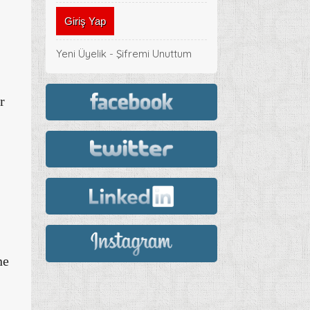
Yeni Üyelik
-
Şifremi Unuttum
r
ne