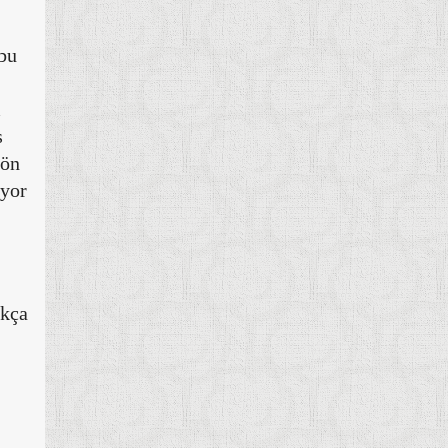
 bu
m
s
 ön
iyor
ukça