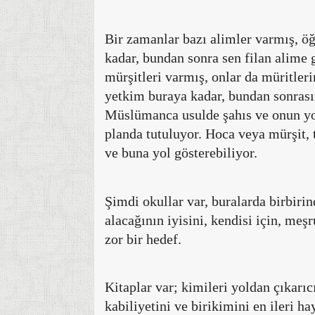
Bir zamanlar bazı alimler varmış, öğ
kadar, bundan sonra sen filan alime 
mürşitleri varmış, onlar da müritler
yetkim buraya kadar, bundan sonrasın
Müslümanca usulde şahıs ve onun yolu
planda tutuluyor. Hoca veya mürşit, t
ve buna yol gösterebiliyor.
Şimdi okullar var, buralarda birbiri
alacağının iyisini, kendisi için, me
zor bir hedef.
Kitaplar var; kimileri yoldan çıkarı
kabiliyetini ve birikimini en ileri h