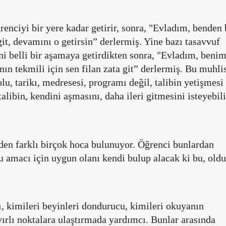
renciyi bir yere kadar getirir, sonra, "Evladım, benden
git, devamını o getirsin” derlermiş. Yine bazı tasavvuf
ini belli bir aşamaya getirdikten sonra, "Evladım, beni
ın tekmili için sen filan zata git” derlermiş. Bu muhli
, tarikı, medresesi, programı değil, talibin yetişmesi
alibin, kendini aşmasını, daha ileri gitmesini isteyebil
nden farklı birçok hoca bulunuyor. Öğrenci bunlardan
şru amacı için uygun olanı kendi bulup alacak ki bu, old
cı, kimileri beyinleri dondurucu, kimileri okuyanın
ayırlı noktalara ulaştırmada yardımcı. Bunlar arasında