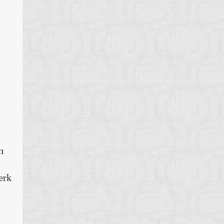
cı
erk