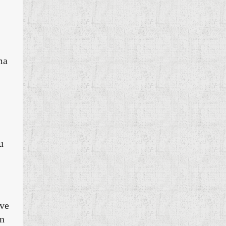
ma
u
 ve
in