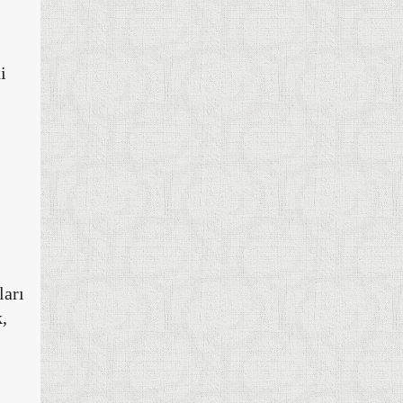
i
ları
k,