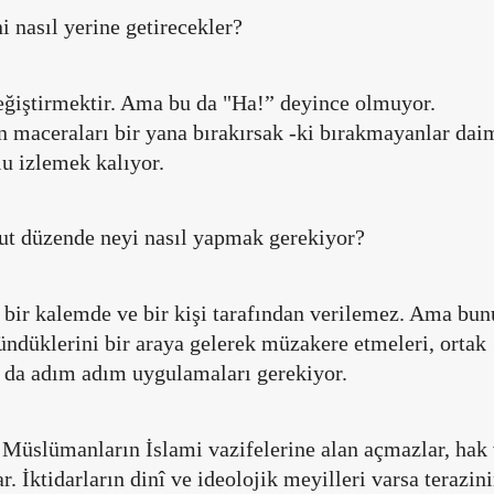
 nasıl yerine getirecekler?
değiştirmektir. Ama bu da "Ha!” deyince olmuyor.
en maceraları bir yana bırakırsak -ki bırakmayanlar dai
lu izlemek kalıyor.
ut düzende neyi nasıl yapmak gerekiyor?
bir kalemde ve bir kişi tarafından verilemez. Ama bun
ündüklerini bir araya gelerek müzakere etmeleri, ortak
arı da adım adım uygulamaları gerekiyor.
a Müslümanların İslami vazifelerine alan açmazlar, hak
ar. İktidarların dinî ve ideolojik meyilleri varsa terazin