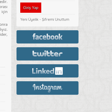
edir.
orası
 için
Yeni Üyelik
-
Şifremi Unuttum
sonra
ıyız.
ider,