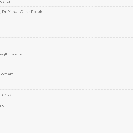
zıları
, Dr. Yusuf Özkır Faruk
stayım bana!
 Cömert
BAYRAK
ek!