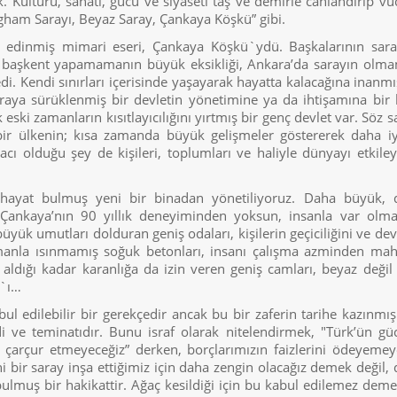
 Kültürü, sanatı, gücü ve siyaseti taş ve demirle canlandırıp v
ngham Sarayı, Beyaz Saray, Çankaya Köşkü” gibi.
r edinmiş mimari eseri, Çankaya Köşkü`ydü. Başkalarının sara
u başkent yapamamanın büyük eksikliği, Ankara’da sarayın olm
di. Kendi sınırları içerisinde yaşayarak hayatta kalacağına inanmı
raya sürüklenmiş bir devletin yönetimine ya da ihtişamına bir
k eski zamanların kısıtlayıcılığını yırtmış bir genç devlet var. Söz s
ir ülkenin; kısa zamanda büyük gelişmeler göstererek daha iy
yacı olduğu şey de kişileri, toplumları ve haliyle dünyayı etkile
n hayat bulmuş yeni bir binadan yönetiliyoruz. Daha büyük, 
Çankaya’nın 90 yıllık deneyiminden yoksun, insanla var olma
büyük umutları dolduran geniş odaları, kişilerin geçiciliğini ve dev
 zamanla ısınmamış soğuk betonları, insanı çalışma azminden m
 aldığı kadar karanlığa da izin veren geniş camları, beyaz değil 
y`ı…
bul edilebilir bir gerekçedir ancak bu bir zaferin tarihe kazınmış
di ve teminatıdır. Bunu israf olarak nitelendirmek, "Türk’ün g
 çarçur etmeyeceğiz” derken, borçlarımızın faizlerini ödeyeme
ir saray inşa ettiğimiz için daha zengin olacağız demek değil,
bulmuş bir hakikattir. Ağaç kesildiği için bu kabul edilemez dem