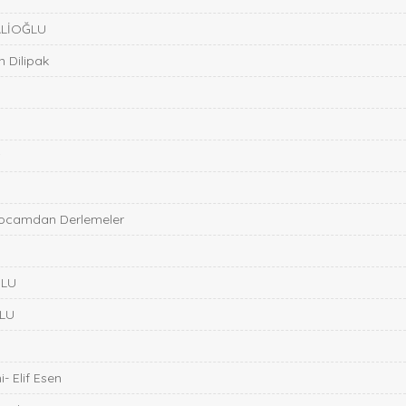
 ALİOĞLU
 Dilipak
r
Hocamdan Derlemeler
N
TLU
ĞLU
- Elif Esen