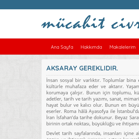
Ana Sayfa
Hakkımda
Makalelerim
AKSARAY GEREKLIDIR.
İnsan sosyal bir varlıktır. Toplumlar bina
kültürle muhafaza eder ve aktarır. Yaşamı
korumaya çalışır. Bunun için toplumu, kült
adetler, tarih ve tarih yazımı, sanat, mimari,
hayat bulur ve kalıcı olur. Bunun en büyü
eserler. Roma hâlâ Ayasofya ile İstanbul’
İran İsfahan’da tarihe dokunur. Beyaz Sar
birinin ortak noktası, büyüklüğü ve ihtişamı
Devlet tarih sayfalarında, insanları içine 