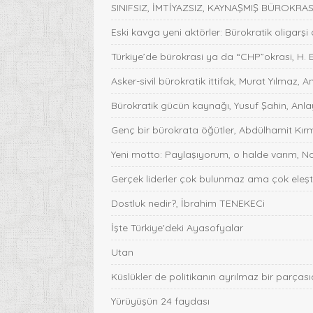
SINIFSIZ, İMTİYAZSIZ, KAYNAŞMIŞ BÜROKRASİ,
Eski kavga yeni aktörler: Bürokratik oligarşi
Türkiye’de bürokrasi ya da “CHP”okrasi, H. 
Asker-sivil bürokratik ittifak, Murat Yılmaz, A
Bürokratik gücün kaynağı, Yusuf Şahin, Anlay
Genç bir bürokrata öğütler, Abdülhamit Kırmı
Yeni motto: Paylaşıyorum, o halde varım, Na
Gerçek liderler çok bulunmaz ama çok eleştir
Dostluk nedir?, İbrahim TENEKECi
İşte Türkiye'deki Ayasofyalar
Utan
Küslükler de politikanın ayrılmaz bir parças
Yürüyüşün 24 faydası