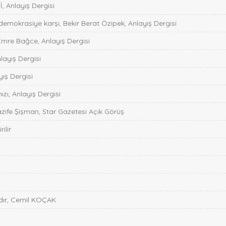
 Anlayış Dergisi
 demokrasiye karşı, Bekir Berat Özipek, Anlayış Dergisi
Emre Bağce, Anlayış Dergisi
nlayış Dergisi
ış Dergisi
zı, Anlayış Dergisi
zife Şişman, Star Gazetesi Açık Görüş
ilir
ıdır, Cemil KOÇAK