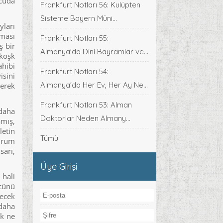
ücuda
Frankfurt Notları 56: Kulüpten
Sisteme Bayern Müni...
yları
aması
Frankfurt Notları 55:
ş bir
Almanya'da Dini Bayramlar ve...
 köşk
ahibi
Frankfurt Notları 54:
isini
Almanya'da Her Ev, Her Ay Ne...
yerek
Frankfurt Notları 53: Alman
daha
Doktorlar Neden Almany...
mış,
letin
Tümü
ahrum
sarı,
Üye Girişi
 hali
ücünü
yecek
 daha
ek ne