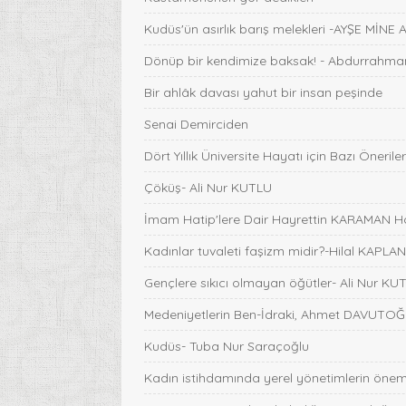
Kudüs'ün asırlık barış melekleri -AYŞE MİNE
Dönüp bir kendimize baksak! - Abdurrahman
Bir ahlâk davası yahut bir insan peşinde
Senai Demirciden
Dört Yıllık Üniversite Hayatı için Bazı Önerile
Çöküş- Ali Nur KUTLU
İmam Hatip'lere Dair Hayrettin KARAMAN 
Kadınlar tuvaleti faşizm midir?-Hilal KAPLA
Gençlere sıkıcı olmayan öğütler- Ali Nur KU
Medeniyetlerin Ben-İdraki, Ahmet DAVUTO
Kudüs- Tuba Nur Saraçoğlu
Kadın istihdamında yerel yönetimlerin önemi