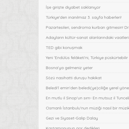
İşe girişte diyabet saklanıyor
Türkiye'den inanılmaz 3. sayfa haberleri!
Pazartesileri, sendroma kurban gitmesin!
Adayların kültür-sanat alanlarındaki vaatle
TED gibi konuşmak
Yeni 'Endülüs felâketi'ni, Türkiye püskürtebi
Bosna'ya gelmeniz yeter
Sözü nasihatti duruşu hakikat
Beledi'l emin'den beledi(ye)ciliğe yerel yön
En mutlu il Sinop'un sırrı- En mutsuz il Tunceli'
Osmanlı İstanbulu'nun müziği nasıl bir müzik
Gezi ve Siyaset-Galip Dalay
Kastamonunun gor dedikleri