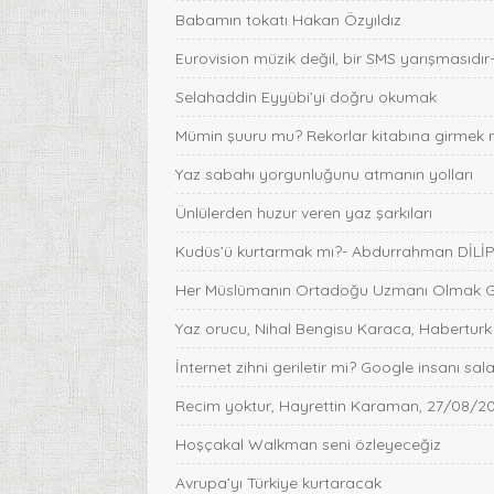
Babamın tokatı Hakan Özyıldız
Eurovision müzik değil, bir SMS yarışmasıdı
Selahaddin Eyyübi’yi doğru okumak
Mümin şuuru mu? Rekorlar kitabına girmek 
Yaz sabahı yorgunluğunu atmanın yolları
Ünlülerden huzur veren yaz şarkıları
Kudüs’ü kurtarmak mı?- Abdurrahman DİLİ
Her Müslümanın Ortadoğu Uzmanı Olmak Gib
Yaz orucu, Nihal Bengisu Karaca, Haberturk
İnternet zihni geriletir mi? Google insanı sa
Recim yoktur, Hayrettin Karaman, 27/08/2
Hoşçakal Walkman seni özleyeceğiz
Avrupa’yı Türkiye kurtaracak