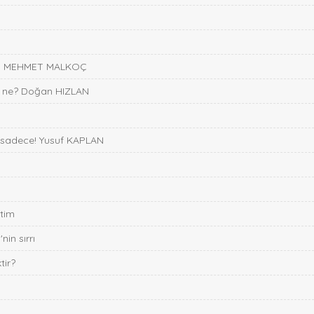
 Dr. MEHMET MALKOÇ
ri ne? Doğan HIZLAN
lir sadece! Yusuf KAPLAN
etim
nin sırrı
tir?