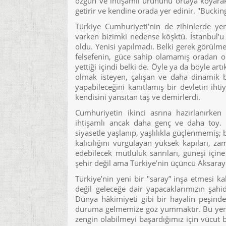
özgün ve ihtişamlı ürününü ortaya koyarak.
getirir ve kendine orada yer edinir. "Bucki
Türkiye Cumhuriyeti’nin de zihinlerde ye
varken bizimki nedense köşktü. İstanbul’
oldu. Yenisi yapılmadı. Belki gerek görülme
felsefenin, güce sahip olamamış oradan o
yettiği içindi belki de. Öyle ya da böyle artı
olmak isteyen, çalışan ve daha dinamik b
yapabileceğini kanıtlamış bir devletin ihti
kendisini yansıtan taş ve demirlerdi.
Cumhuriyetin ikinci asrına hazırlanırke
ihtişamlı ancak daha genç ve daha toy. 
siyasetle yaşlanıp, yaşlılıkla güçlenmemiş; 
kalıcılığını vurgulayan yüksek kapıları,
edebilecek mutluluk sanrıları, güneşi içine
şehir değil ama Türkiye’nin üçüncü Aksara
Türkiye’nin yeni bir "saray” inşa etmesi ka
değil geleceğe dair yapacaklarımızın şahi
Dünya hâkimiyeti gibi bir hayalin peşinde
duruma gelmemize göz yummaktır. Bu yeni b
zengin olabilmeyi başardığımız için vücut 