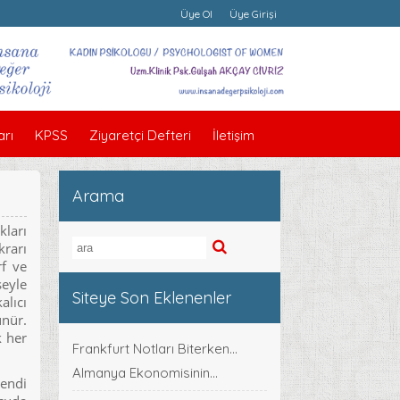
Üye Ol
Üye Girişi
rı
KPSS
Ziyaretçi Defteri
İletişim
Arama
kları
krarı
rf ve
şeyle
Siteye Son Eklenenler
alıcı
ünür.
k her
Frankfurt Notları Biterken...
Almanya Ekonomisinin...
kendi