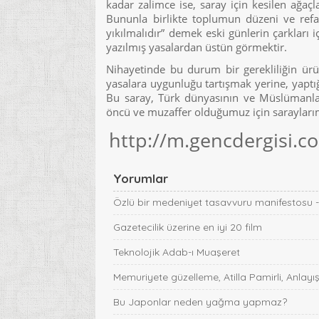
kadar zalimce ise, saray için kesilen ağa
Bununla birlikte toplumun düzeni ve refah
yıkılmalıdır” demek eski günlerin çarkları i
yazılmış yasalardan üstün görmektir.
Nihayetinde bu durum bir gerekliliğin ür
yasalara uygunluğu tartışmak yerine, yaptığ
Bu saray, Türk dünyasının ve Müslümanları
öncü ve muzaffer olduğumuz için saraylarımı
http://m.gencdergisi.c
Yorumlar
Özlü bir medeniyet tasavvuru manifestosu 
Gazetecilik üzerine en iyi 20 film
Teknolojik Adab-ı Muaşeret
Memuriyete güzelleme, Atilla Pamirli, Anlayış
Bu Japonlar neden yağma yapmaz?