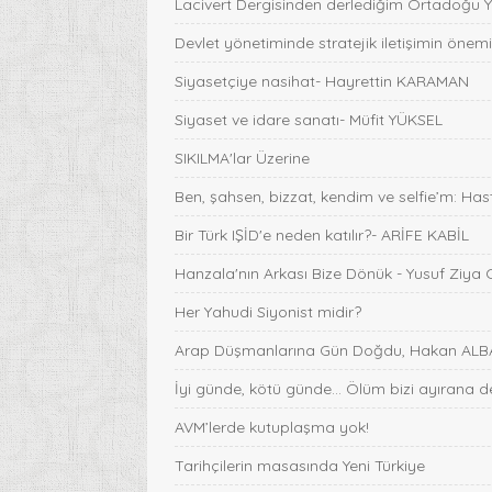
Lacivert Dergisinden derlediğim Ortadoğu Ya
Devlet yönetiminde stratejik iletişimin önemi
Siyasetçiye nasihat- Hayrettin KARAMAN
Siyaset ve idare sanatı- Müfit YÜKSEL
SIKILMA'lar Üzerine
Ben, şahsen, bizzat, kendim ve selfie’m: Ha
Bir Türk IŞİD'e neden katılır?- ARİFE KABİL
Hanzala'nın Arkası Bize Dönük - Yusuf Ziya
Her Yahudi Siyonist midir?
Arap Düşmanlarına Gün Doğdu, Hakan AL
İyi günde, kötü günde... Ölüm bizi ayırana d
AVM’lerde kutuplaşma yok!
Tarihçilerin masasında Yeni Türkiye