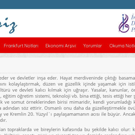
Frankfurt Notları
Ekonomi Arşivi
Yorumlar
Okuma Notla
 eder ve devletler inşa eder. Hayat merdiveninde çıktığı basama
nı kolaylaştırmak, düzen ve güzellik içinde yaşamak için isti
ürü ve devleti kalıcı kılmak için uğraşır. Yasalar, kanunlar, ö
 eğitim öğretim sistemi, teknoloji vb. bina ettiği, tesis ettiği her 
k ve somut örneklerinden birisi mimaridir, kendi yorumladığı k
da adından söz ettirir. Osmanlı onu daha da güzelleştirmekle öv
ay ve Kremlin 20. Yüzyıl`ı paylaşamamanın acısı ile büyür. Anca
dır.
alan topraklarda ve bireylerin kafasında bu şekilde kalıcı olur: 