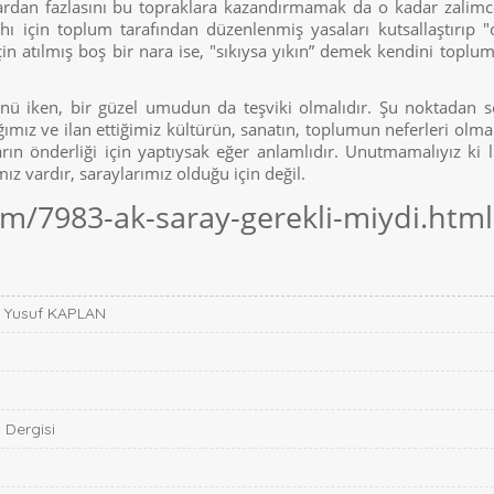
çlardan fazlasını bu topraklara kazandırmamak da o kadar zalimc
ı için toplum tarafından düzenlenmiş yasaları kutsallaştırıp "
çin atılmış boş bir nara ise, "sıkıysa yıkın” demek kendini toplum
ünü iken, bir güzel umudun da teşviki olmalıdır. Şu noktadan 
ımız ve ilan ettiğimiz kültürün, sanatın, toplumun neferleri olmal
n önderliği için yaptıysak eğer anlamlıdır. Unutmamalıyız ki l
z vardır, saraylarımız olduğu için değil.
om/7983-ak-saray-gerekli-miydi.html
- Yusuf KAPLAN
 Dergisi