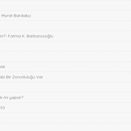
r- Murat Bardakçı
mi?- Fatma K. Barbarosoğlu
PAK
i Bir Zorunluluğu Var
lak mı yapar?
010