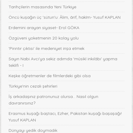
Tarihçilerin masasında Yeni Türkiye
Öncü kuşağın üç 'sütun'u: Âlim, ârif, hakîm- Yusuf KAPLAN
Erdemini arayan siyaset- Erol GÖKA
Özgüveni yoketmenin 20 kolay yolu
'Pirıntır çıktısı' ile medeniyet inşa etmek
Sayın Nabi Avcı'ya sekiz adımda 'mûsikî inkılâbı' yapma
teklifi - I
Keşke öğretmenler de filmlerdeki gibi olsa
Türkiye'nin cezalı şehirleri
İş arkadaşınız patronunuz olursa… Nasıl olgun
davranırsınız?
Erasmus kuşağı baştacı, Ezher, Pakistan kuşağı başaşağı!
Yusuf KAPLAN
Dünyayı yedik doymadık