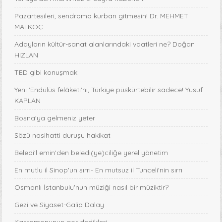
Pazartesileri, sendroma kurban gitmesin! Dr. MEHMET
MALKOÇ
Adayların kültür-sanat alanlarındaki vaatleri ne? Doğan
HIZLAN
TED gibi konuşmak
Yeni 'Endülüs felâketi'ni, Türkiye püskürtebilir sadece! Yusuf
KAPLAN
Bosna'ya gelmeniz yeter
Sözü nasihatti duruşu hakikat
Beledi'l emin'den beledi(ye)ciliğe yerel yönetim
En mutlu il Sinop'un sırrı- En mutsuz il Tunceli'nin sırrı
Osmanlı İstanbulu'nun müziği nasıl bir müziktir?
Gezi ve Siyaset-Galip Dalay