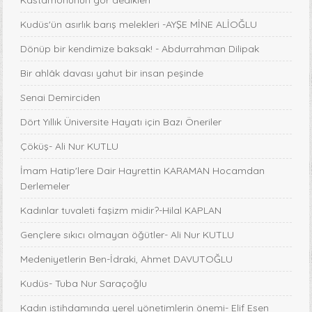
Kastamonunun gor dedikleri
Kudüs'ün asırlık barış melekleri -AYŞE MİNE ALİOĞLU
Dönüp bir kendimize baksak! - Abdurrahman Dilipak
Bir ahlâk davası yahut bir insan peşinde
Senai Demirciden
Dört Yıllık Üniversite Hayatı için Bazı Öneriler
Çöküş- Ali Nur KUTLU
İmam Hatip'lere Dair Hayrettin KARAMAN Hocamdan
Derlemeler
Kadınlar tuvaleti faşizm midir?-Hilal KAPLAN
Gençlere sıkıcı olmayan öğütler- Ali Nur KUTLU
Medeniyetlerin Ben-İdraki, Ahmet DAVUTOĞLU
Kudüs- Tuba Nur Saraçoğlu
Kadın istihdamında yerel yönetimlerin önemi- Elif Esen