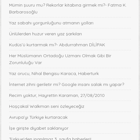
Mümin şuuru mu? Rekorlar kitabına girmek mi?- Fatma K.
Barbarosoğlu
Yaz sabahı yorgunluğunu atmanın yolları
Ünlülerden huzur veren yaz şarkıları
Kudüs’ü kurtarmak mı?- Abdurrahman DİLİPAK
Her Müslümanın Ortadoğu Uzmanı Olmak Gibi Bir
Zorunluluğu Var
Yaz orucu, Nihal Bengisu Karaca, Haberturk
İnternet zihni geriletir mi? Google insanı salak mı yapar?
Recim yoktur, Hayrettin Karaman, 27/08/2010
Hoşçakal Walkman seni özleyeceğiz
Avrupa’yı Türkiye kurtaracak
İşe girişte diyabet saklanıyor
Türkiye'den inanılmaz 3. sayfa haberleri!