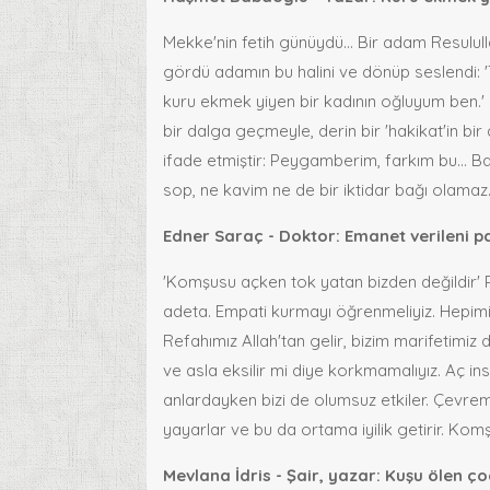
Mekke'nin fetih günüydü... Bir adam Resulull
gördü adamın bu halini ve dönüp seslendi: 'T
kuru ekmek yiyen bir kadının oğluyum ben.'
bir dalga geçmeyle, derin bir 'hakikat'in bi
ifade etmiştir: Peygamberim, farkım bu... B
sop, ne kavim ne de bir iktidar bağı olamaz.
Edner Saraç - Doktor: Emanet verileni p
'Komşusu açken tok yatan bizden değildir' P
adeta. Empati kurmayı öğrenmeliyiz. Hepimiz 
Refahımız Allah'tan gelir, bizim marifetimiz 
ve asla eksilir mi diye korkmamalıyız. Aç in
anlardayken bizi de olumsuz etkiler. Çevremi
yayarlar ve bu da ortama iyilik getirir. Ko
Mevlana İdris - Şair, yazar: Kuşu ölen 