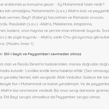
r ve aralarında şu konuşma geçer: - Ey Muhammed! İslam nedir?
başka ilah olmadığına, Muhammed'in (s.a.s.) Allah'ın kulu ve peygamb
ekatı vermen, Beyt'i (Kabe'yi) haccetmen ve Ramazan orucunu
u. Rasûlullah (s.a.v.) -Allah'a, Meleklerine, kitaplarına,
en; kadere, onun hayrına ve şerrine iman etmendir buyurdu. Son
a.v.) de şöyle buyurdu: - Allah'a, sanki O'nu görüyormuş gibi kullu
r. (Müslim, İman: 1)
r: Ehl-i beyti ve Peygamberi sevmeden olmaz
özeti olan ve Resûlü Ekrem'in hadislerinden, manası doğrudan doğr
hadisi kutsidir: 'Levlâke levlâk lema halaktül-eflâk' (Sen olmasay
yaradılış hikmeti, ilahi sevgisidir. Allah Vedudtur. Sadece tek tara
iradesiyle Nur-i Muhammedi ve kainat yaradılmıştır. Ve de peygamb
 Allah'ın bizi sevmesine vesiledir. Biz onun sevgi dairesine girem
az. Ehli Beyt sevgisi olmadıkça da Peygamber sevgisi olmaz.