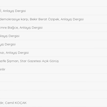
 Anlayış Dergisi
 demokrasiye karşı, Bekir Berat Özipek, Anlayış Dergisi
Emre Bağce, Anlayış Dergisi
nlayış Dergisi
ış Dergisi
zı, Anlayış Dergisi
zife Şişman, Star Gazetesi Açık Görüş
ilir
ıdır, Cemil KOÇAK