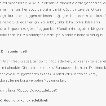
ve rol modellerdir. Kuşkusuz âlemlere rahmet olarak gönderilen, 
ın her anı, her sözü de bizim için bir öğüt, bir tavsiye. O kah
eyşli kuru ekmek yiyen bir kadının oğluyum ben' demiş, kah kuşu 
ne kötülük edenler için 'Ya Rabbi, onlar bilmiyorlar, bilselerdi
göre, ihtiyacımıza göre Peygamber Efendimizin hayatının bir yanı,
aha farklı bir iz bırakmıştır. Biz de işte o hadisin hangisi olduğunu
 Din samimiyettir
 Allah Resûlü(sas), ashabına hitap ederken, üç kez tekrar edere
mimi olmaktır. Din samimi olmaktır.' Sahabeden bazıları: 'Din kime k
. Sevgili Peygamberimiz (sas): 'Allah'a karşı, Kitabına karşı,
darecilerine karşı ve bütün Müslümanlara
üslim, İman 95; Ebu Davud, Edeb, 59)
örüyor gibi kulluk edebilsek