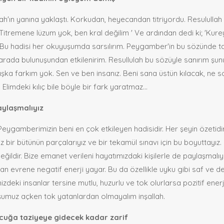
ah'ın yanına yaklaştı. Korkudan, heyecandan titriyordu. Resulullah
itremene lüzum yok, ben kral değilim ' Ve ardından dedi ki; 'Kurey
 Bu hadisi her okuyuşumda sarsılırım. Peygamber'in bu sözünde ta
r arada bulunuşundan etkilenirim. Resullulah bu sözüyle sanırım şun
aşka farkım yok. Sen ve ben insanız. Beni sana üstün kılacak, ne s
 Elimdeki kılıç bile böyle bir fark yaratmaz…
aylaşmalıyız
eygamberimizin beni en çok etkileyen hadisidir. Her şeyin özetidi
bir bütünün parçalarıyız ve bir tekamül sınavı için bu boyuttayız.
değildir. Bize emanet verileni hayatımızdaki kişilerle de paylaşmalıy
san evrene negatif enerji yayar. Bu da özellikle uyku gibi saf ve de
zdeki insanlar tersine mutlu, huzurlu ve tok olurlarsa pozitif enerj
mşumuz açken tok yatanlardan olmayalım inşallah.
çocuğa taziyeye gidecek kadar zarif