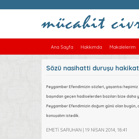
Ana Sayfa
Hakkımda
Makalelerim
Sözü nasihatti duruşu hakika
Peygamber Efendimizin sözleri, yaşantısı hepimiz i
başından geçen hadiselerden bazıları bize daha yakı
Peygamber Efendimizin doğum günü olan bugün, onu
konuşalım istedik.
EMETİ SARUHAN | 19 NİSAN 2014, 18:41