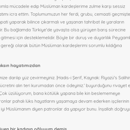
atımla mücadele edip Müslüman kardeşlerime zulme karşı sessiz
atımı icra ettim. Toplumumuzun her ferdi, grubu, cemaati geçmişt
pati yaparak bilince çıkarmalı ve yaşanan tahribat ile yaraların
dir. Bu bağlamda Türkiye'de yavaşta olsa yürüyen barış sürecine
 gitmesi için desteklemelidir. Böyle bir duruş ve duyarlılık Peyga
in gereği olarak bütün Müslüman kardeşlerimi sorumlu kıldığına
 çıksın hayatımızdan
nize darılıp yüz çevirmeyiniz. |Hadis-i Şerif, Kaynak: Riyazü's Salihi
n ücretini alın teri kurumadan önce ödeyiniz.' buyurduğunu rivayet et
er. Çok üzülüyorum, bana kötülük yapana bile kin beslememeye
ronlar pahalı lüks hayatlarını yaşamaya devam ederken işçilerinin
e iyi Müslümanım diyen patronlar da yapıyor bunu. İnşallah doğruy
iyen bir kadının oğluyum demiş