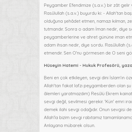
Peygamber Efendimize (s.a.v.) bir zât geli
Rasûlullah (s.a.v.) buyurdu ki: - Allah'tan 
olduğuna şehâdet etmen, namazı kılman, z
tutmandır. Sonra o adam İman nedir, diye sord
peygamberlerine ve ahret gününe iman etm
adam ihsan nedir, diye sordu. Rasûlullah (s.
etmendir. Sen O'nu görmesen de O seni görü
Hüseyin Hatemi - Hukuk Profesörü, yaza
Beni en çok etkileyen, sevgi dini İslam'ın 
Allah'tan fakat lafzı peygamberden olan şu 
âlemleri yaratmazdım) Resûlü Ekrem kainatın 
sevgi değil, sevilmesi gerekir. 'Kün' emri 
demek ilahi sevgi odağıdır. Onun sevgisi de
Allah'la bizim sevgi rabıtamız tamamlanam
Anlayana mübarek olsun.