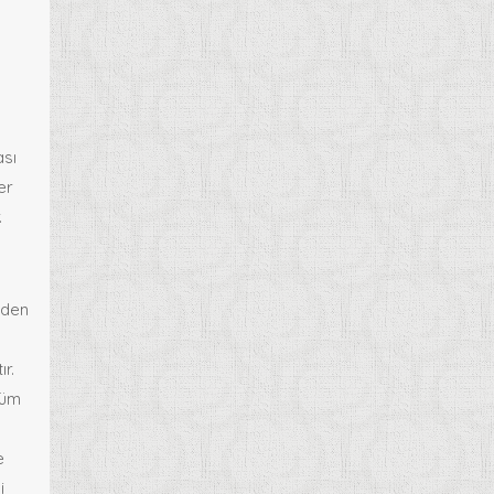
ası
er
.
eden
ır.
lüm
e
i