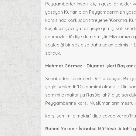
Peygamberler insanlık için güzel örnekler 
yaşayan Kur'an olan Peygamberimizin yaşamın
karşısında korkudan titreyene 'Korkma, Kur
küçük bir çocuğa taziyeye gitmiş, kah kendisi
yapmazlardı' diye dua etmiştir. Mizacımıza 
söylediği bir söz bize daha yakın gelmiştir. D
sorduk.
Mehmet Görmez - Diyanet İşleri Başkanı:
Sahabeden Temîm ed-Dârî anlatıyor: Bir gün
şöyle seslendi: 'Din samimi olmaktır. Din sa
samimi olmaktır ya Rasûlallah?' diye sordular
Peygamberine karşı, Müslümanların meşru i
karşı samimi olmaktır.' diye cevap verdi.(M
Rahmi Yaran - İstanbul Müftüsü: Allah'ı g