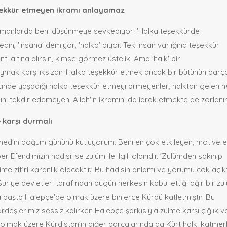
eşekkür etmeyen ikramı anlayamaz
zamanlarda beni düşünmeye sevkediyor: 'Halka teşekkürde
n, 'insana' demiyor, 'halka' diyor. Tek insan varlığına teşekkür
ti altına alırsın, kimse görmez üstelik. Ama 'halk' bir
mak karşılıksızdır. Halka teşekkür etmek ancak bir bütünün parç
çinde yaşadığı halka teşekkür etmeyi bilmeyenler, halktan gelen h
ını takdir edemeyen, Allah'ın ikramını da idrak etmekte de zorlanır
 karşı durmalı
ed'in doğum gününü kutluyorum. Beni en çok etkileyen, motive 
fendimizin hadisi ise zulüm ile ilgili olanıdır. 'Zulümden sakınıp
e zifiri karanlık olacaktır.' Bu hadisin anlamı ve yorumu çok açıkt
Suriye devletleri tarafından bugün herkesin kabul ettiği ağır bir zu
i başta Halepçe'de olmak üzere binlerce Kürdü katletmiştir. Bu
deşlerimiz sessiz kalırken Halepçe şarkısıyla zulme karşı çığlık v
 olmak üzere Kürdistan'ın diğer parçalarında da Kürt halkı katmerl