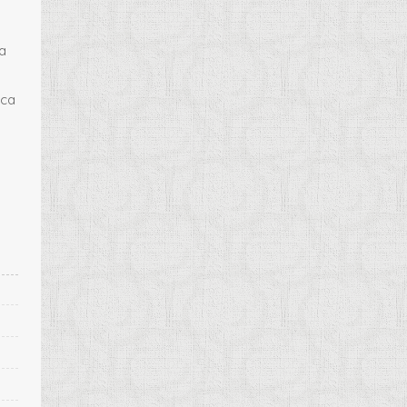
da
nca