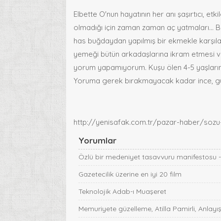
Elbette O'nun hayatının her anı şaşırtıcı, etk
olmadığı için zaman zaman aç yatmaları... B
has buğdaydan yapılmış bir ekmekle karşıla
yemeği bütün arkadaşlarına ikram etmesi v
yorum yapamıyorum. Kuşu ölen 4-5 yaşlarınd
Yoruma gerek bırakmayacak kadar ince, güze
http://yenisafak.com.tr/pazar-haber/sozu-
Yorumlar
Özlü bir medeniyet tasavvuru manifestosu 
Gazetecilik üzerine en iyi 20 film
Teknolojik Adab-ı Muaşeret
Memuriyete güzelleme, Atilla Pamirli, Anlayış