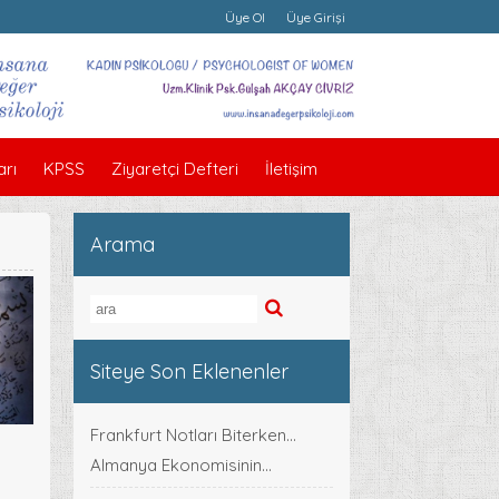
Üye Ol
Üye Girişi
rı
KPSS
Ziyaretçi Defteri
İletişim
Arama
Siteye Son Eklenenler
Frankfurt Notları Biterken...
Almanya Ekonomisinin...