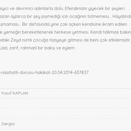
ileyici ve devrimci adımlarla dolu. Efendimizin yiyecek bir şeyleri
azan aylarca bir şey pişmediği için ocağının tütmemesi... Hayatın
şmaması... Bir defasında yine çok açken kendisine ikram edilen
e yemeğin bereketlenerek herkese yetmesi. Kendi hâlimize bakı
aki Zeyd isimli çocuğa taziyeye gitmesi de beni çok etkilemiştir.
l, zarif, rahmanî bir bakış ve eylem
nasihatti-durusu-hakikat-20.04.2014-637837
- Yusuf KAPLAN
 Dergisi