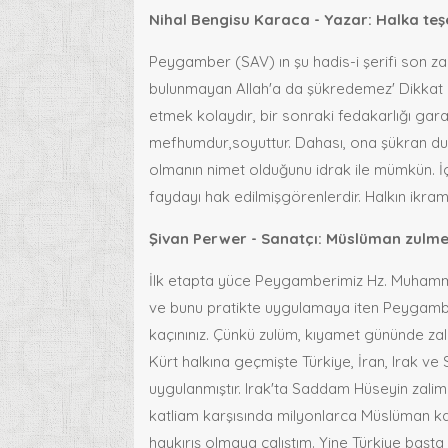
Nihal Bengisu Karaca - Yazar: Halka t
Peygamber (SAV) ın şu hadis-i şerifi son 
bulunmayan Allah'a da şükredemez' Dikkat edi
etmek kolaydır, bir sonraki fedakarlığı garan
mefhumdur,soyuttur. Dahası, ona şükran duy
olmanın nimet olduğunu idrak ile mümkün. İ
faydayı hak edilmişgörenlerdir. Halkın ikram
Şivan Perwer - Sanatçı: Müslüman zulme
İlk etapta yüce Peygamberimiz Hz. Muhamm
ve bunu pratikte uygulamaya iten Peygamber E
kaçınınız. Çünkü zulüm, kıyamet gününde zalim
Kürt halkına geçmişte Türkiye, İran, Irak ve 
uygulanmıştır. Irak'ta Saddam Hüseyin zalim
katliam karşısında milyonlarca Müslüman kar
haykırış olmaya çalıştım. Yine Türkiye başta