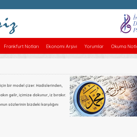
Frankfurt Notları
Ekonomi Arşivi
Yorumlar
Okuma Notla
t
çin bir model çizer. Hadislerinden,
n gelir, içimize dokunur, iz bırakır.
n sözlerinin bizdeki karşılığını