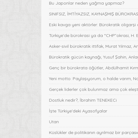
Bu Japonlar neden yağma yapmaz?
SINIFSIZ, İMTİYAZSIZ, KAYNAŞMIŞ BÜROKRASİ,
Eski kavga yeni aktörler: Bürokratik oligarşi
Türkiye’de bürokrasi ya da “CHP”okrasi, H. 
Asker-sivil bürokratik ittifak, Murat Yılmaz, A
Bürokratik gücün kaynağı, Yusuf Şahin, Anlay
Genç bir bürokrata öğütler, Abdülhamit Kırmı
Yeni motto: Paylaşıyorum, o halde varım, Na
Gerçek liderler çok bulunmaz ama çok eleştir
Dostluk nedir?, İbrahim TENEKECi
İşte Türkiye'deki Ayasofyalar
Utan
Küslükler de politikanın ayrılmaz bir parças