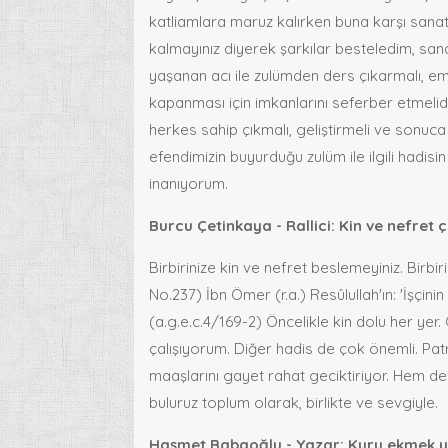
katliamlara maruz kalırken buna karşı san
kalmayınız diyerek şarkılar besteledim, san
yaşanan acı ile zulümden ders çıkarmalı, em
kapanması için imkanlarını seferber etmeli
herkes sahip çıkmalı, geliştirmeli ve sonuca
efendimizin buyurduğu zulüm ile ilgili hadis
inanıyorum.
Burcu Çetinkaya - Rallici: Kin ve nefret
Birbirinize kin ve nefret beslemeyiniz. Birbiri
No.237) İbn Ömer (r.a.) Resûlullah'ın: 'İşçini
(a.g.e.c.4/169-2) Öncelikle kin dolu her y
çalışıyorum. Diğer hadis de çok önemli. Pat
maaşlarını gayet rahat geciktiriyor. Hem d
buluruz toplum olarak, birlikte ve sevgiyle.
Haşmet Babaoğlu - Yazar: Kuru ekmek y