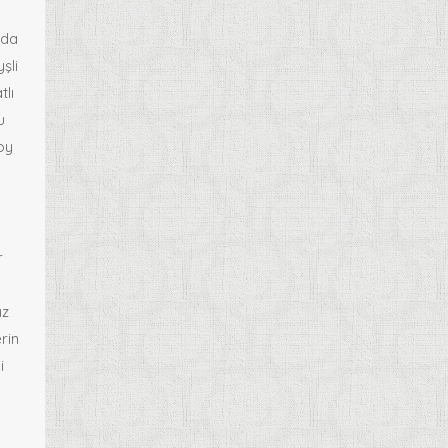
 da
şli
tlı
u
oy
r
ız
rin
i