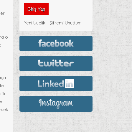
eri
Yeni Üyelik
-
Şifremi Unuttum
ra o
k
uya
dın
flı
er
ezsek