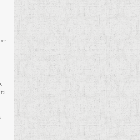
e
mber
n,
ti.
u