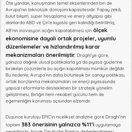
Öte yandan, konuşmanın temel eksenlerinden biri de
Avrupa’nın teknolojik dönüşüm kapasitesidir. Yapay zekâ,
bulut bilişim, süper hesaplama ve enerji altyapısı gibi
alanlarda ABD ve Çin’e kıyasla geri kalındığı belirtilmiş;
ölçek
AB’nin inovasyon açığını kapatabilmesi için
ekonomisine dayalı ortak projeler, uyumlu
düzenlemeler ve hızlandırılmış karar
mekanizmaları önerilmiştir.
Draghi’ye göre,
yalnızca dağınık ulusal politikalarla ya da piyasa güçlerine
bırakılan çözümlerle bu açığın kapatılması mümkün değildir.
Bu nedenle, Avrupa’nın daha bütünleşik bir sanayi politikası,
ortak borçlanma mekanizmaları ve enerji piyasasında
yapısal reformlarla desteklenen bir stratejik yönelim
geliştirmesi, Birliğin hem rekabet gücünü hem de
egemenliğini koruması açısından elzemdir.
Düşünce kuruluşu EPIC’in niceliksel analizine göre Draghi’nin
383 önerisinin yalnızca %11’i
toplam
uygulamaya
geçirilmiştir. Ancak Deutsche Bank’ın değerlendirmesi,