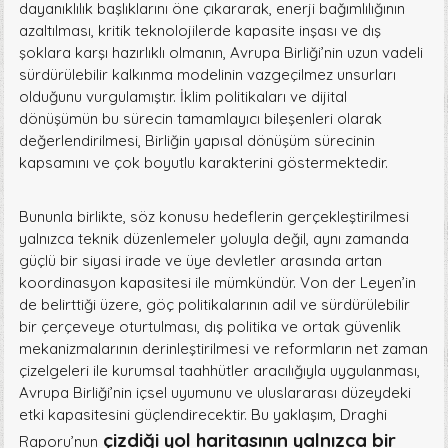
dayanıklılık başlıklarını öne çıkararak, enerji bağımlılığının
azaltılması, kritik teknolojilerde kapasite inşası ve dış
şoklara karşı hazırlıklı olmanın, Avrupa Birliği’nin uzun vadeli
sürdürülebilir kalkınma modelinin vazgeçilmez unsurları
olduğunu vurgulamıştır. İklim politikaları ve dijital
dönüşümün bu sürecin tamamlayıcı bileşenleri olarak
değerlendirilmesi, Birliğin yapısal dönüşüm sürecinin
kapsamını ve çok boyutlu karakterini göstermektedir.
Bununla birlikte, söz konusu hedeflerin gerçekleştirilmesi
yalnızca teknik düzenlemeler yoluyla değil, aynı zamanda
güçlü bir siyasi irade ve üye devletler arasında artan
koordinasyon kapasitesi ile mümkündür. Von der Leyen’in
de belirttiği üzere, göç politikalarının adil ve sürdürülebilir
bir çerçeveye oturtulması, dış politika ve ortak güvenlik
mekanizmalarının derinleştirilmesi ve reformların net zaman
çizelgeleri ile kurumsal taahhütler aracılığıyla uygulanması,
Avrupa Birliği’nin içsel uyumunu ve uluslararası düzeydeki
etki kapasitesini güçlendirecektir. Bu yaklaşım, Draghi
çizdiği yol haritasının yalnızca bir
Raporu’nun