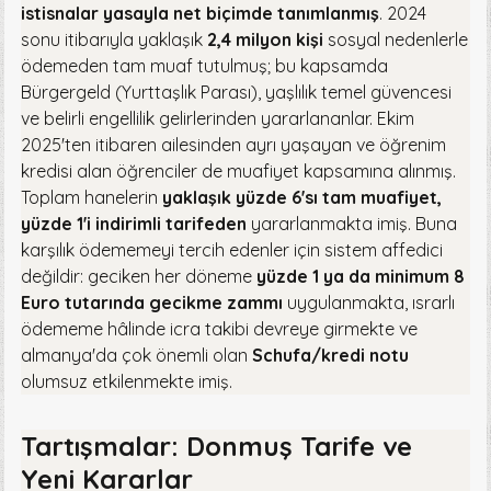
istisnalar yasayla net biçimde tanımlanmış
. 2024
sonu itibarıyla yaklaşık
2,4 milyon kişi
sosyal nedenlerle
ödemeden tam muaf tutulmuş; bu kapsamda
Bürgergeld (Yurttaşlık Parası), yaşlılık temel güvencesi
ve belirli engellilik gelirlerinden yararlananlar. Ekim
2025'ten itibaren ailesinden ayrı yaşayan ve öğrenim
kredisi alan öğrenciler de muafiyet kapsamına alınmış.
Toplam hanelerin
yaklaşık yüzde 6'sı tam muafiyet,
yüzde 1'i indirimli tarifeden
yararlanmakta imiş. Buna
karşılık ödememeyi tercih edenler için sistem affedici
değildir: geciken her döneme
yüzde 1 ya da minimum 8
Euro tutarında gecikme zammı
uygulanmakta, ısrarlı
ödememe hâlinde icra takibi devreye girmekte ve
almanya'da çok önemli olan
Schufa/kredi notu
olumsuz etkilenmekte imiş.
Tartışmalar: Donmuş Tarife ve
Yeni Kararlar