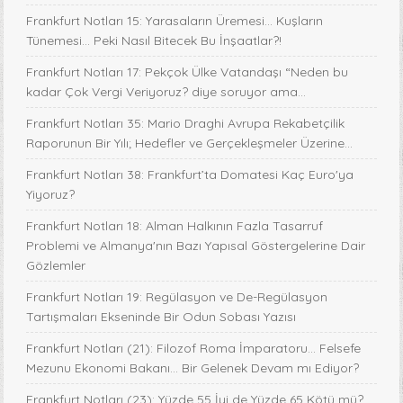
Frankfurt Notları 15: Yarasaların Üremesi... Kuşların
Tünemesi… Peki Nasıl Bitecek Bu İnşaatlar?!
Frankfurt Notları 17: Pekçok Ülke Vatandaşı “Neden bu
kadar Çok Vergi Veriyoruz? diye soruyor ama...
Frankfurt Notları 35: Mario Draghi Avrupa Rekabetçilik
Raporunun Bir Yılı; Hedefler ve Gerçekleşmeler Üzerine...
Frankfurt Notları 38: Frankfurt’ta Domatesi Kaç Euro'ya
Yiyoruz?
Frankfurt Notları 18: Alman Halkının Fazla Tasarruf
Problemi ve Almanya'nın Bazı Yapısal Göstergelerine Dair
Gözlemler
Frankfurt Notları 19: Regülasyon ve De-Regülasyon
Tartışmaları Ekseninde Bir Odun Sobası Yazısı
Frankfurt Notları (21): Filozof Roma İmparatoru… Felsefe
Mezunu Ekonomi Bakanı… Bir Gelenek Devam mı Ediyor?
Frankfurt Notları (23): Yüzde 55 İyi de Yüzde 65 Kötü mü?