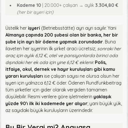
Kademe 10
| 20.000+ çalışan → aylık
3.304,80 €
(her bir işyeri için)
Üstelik her
işyeri
(Betriebsstätte) ayrı ayrı sayılır. Yani
Almanya çapında 200 şubesi olan bir banka, her bir
şube için ayrı bir ödeme yapmak zorundadır
. Buna
ilaveten her işyerinin ilk şirket aracı ücretsiz;
sonraki her
araç için aylık 6,12 €, otel ve pansiyonlarda birinci oda
dışındaki her ek oda için yine 6,12 € eklenir.
Polis,
itfaiye, okul, dernek ve hayır kuruluşları gibi kamu
yararı kuruluşları
ise çalışan sayısı ne olursa olsun her
işyeri için yalnızca 6,12 € öder. Ödenen Rundfunkbeitrag
tüm şirketler için gider olarak vergiden tamamen
düşülebilir. Resmi verilere göre işletmelerin
yaklaşık
yüzde 90'ı ilk iki kademede yer alıyor
; yani büyük yük,
az sayıdaki büyük kuruluşların üzerindedir.
Bu Bir Vergi mi? Anayasa