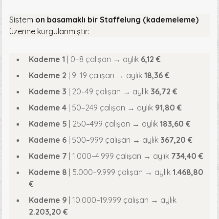
Sistem
on basamaklı bir Staffelung (kademeleme)
üzerine kurgulanmıştır:
Kademe 1
| 0–8 çalışan → aylık
6,12 €
Kademe 2
| 9–19 çalışan → aylık
18,36 €
Kademe 3
| 20–49 çalışan → aylık
36,72 €
Kademe 4
| 50–249 çalışan → aylık
91,80 €
Kademe 5
| 250–499 çalışan → aylık
183,60 €
Kademe 6
| 500–999 çalışan → aylık
367,20 €
Kademe 7
| 1.000–4.999 çalışan → aylık
734,40 €
Kademe 8
| 5.000–9.999 çalışan → aylık
1.468,80
€
Kademe 9
| 10.000–19.999 çalışan → aylık
2.203,20 €