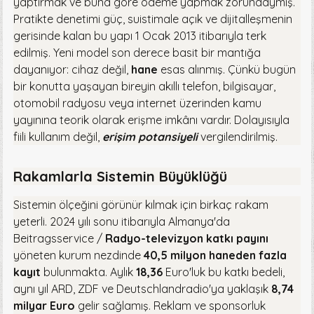
yaptırmak ve buna göre ödeme yapmak zorundaymış.
Pratikte denetimi güç, suistimale açık ve dijitalleşmenin
gerisinde kalan bu yapı 1 Ocak 2013 itibarıyla terk
edilmiş. Yeni model son derece basit bir mantığa
dayanıyor: cihaz değil,
hane
esas alınmış. Çünkü bugün
bir konutta yaşayan bireyin akıllı telefon, bilgisayar,
otomobil radyosu veya internet üzerinden kamu
yayınına teorik olarak erişme imkânı vardır. Dolayısıyla
fiili kullanım değil,
erişim potansiyeli
vergilendirilmiş.
Rakamlarla Sistemin Büyüklüğü
Sistemin ölçeğini görünür kılmak için birkaç rakam
yeterli. 2024 yılı sonu itibarıyla Almanya'da
Beitragsservice /
Radyo-televizyon katkı payını
yöneten kurum nezdinde
40,5 milyon haneden fazla
kayıt
bulunmakta. Aylık
18,36
Euro'luk bu katkı bedeli,
aynı yıl ARD, ZDF ve Deutschlandradio'ya yaklaşık
8,74
milyar Euro
gelir sağlamış. Reklam ve sponsorluk