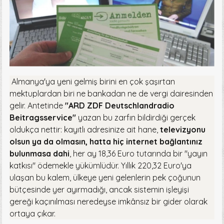
Almanya'ya yeni gelmiş birini en çok şaşırtan
mektuplardan biri ne bankadan ne de vergi dairesinden
gelir. Antetinde
"ARD ZDF Deutschlandradio
Beitragsservice"
yazan bu zarfın bildirdiği gerçek
oldukça nettir: kayıtlı adresinize ait hane,
televizyonu
olsun ya da olmasın, hatta hiç internet bağlantınız
bulunmasa dahi
, her ay 18,36 Euro tutarında bir "yayın
katkısı" ödemekle yükümlüdür. Yıllık 220,32 Euro'ya
ulaşan bu kalem, ülkeye yeni gelenlerin pek çoğunun
bütçesinde yer ayırmadığı, ancak sistemin işleyişi
gereği kaçınılması neredeyse imkânsız bir gider olarak
ortaya çıkar.