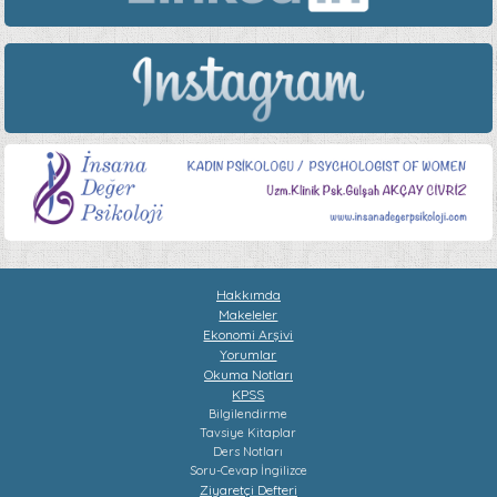
Hakkımda
Makeleler
Ekonomi Arşivi
Yorumlar
Okuma Notları
KPSS
Bilgilendirme
Tavsiye Kitaplar
Ders Notları
Soru-Cevap
İngilizce
Ziyaretçi Defteri