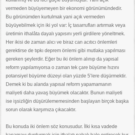
vermeden büyüyemeyen bir ekonomi görünümündedir.
Bu görünümden kurtulmak yani açık vermeden
büyüyebilmek için iki yol var: İç tasarrufları artırmak veya
üretimin ithalâta dayalı yapısını yerli girdilere yöneltmek.
Her ikisi de zaman alıcı ve biraz can acıtıcı önlemleri
gerektirse de tıpkı deprem önlemi gibi mutlaka yapılması
gereken şeylerdir. Eğer bu iki önlem alınıp da yapısal
reform yapılamıyorsa o zaman tek çare büyüme hızını
potansiyel büyüme düzeyi olan yüzde 5’lere düşürmektir.
Demek ki bu alanda yapısal reform yapamamanın
maliyeti daha yavaş büyümek olacaktır. Bunun maliyeti
ise işsizliğin düşürülememesinden başlayan birçok başka
sorun olarak karşımıza çıkacaktır.
Bu konuda iki önlem söz konusudur. İlki kısa vadede
kanamayı durdurmak için ithalatı pahalı hale getirecek kur