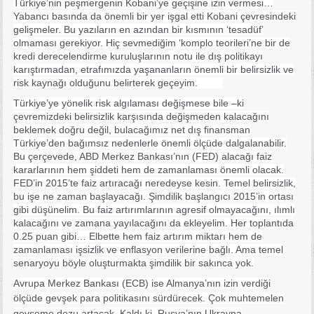
Türkiye’nin peşmergenin Kobani’ye geçişine izin vermesi…
Yabancı basında da önemli bir yer işgal etti Kobani çevresindeki
gelişmeler. Bu yazıların en azından bir kısmının ‘tesadüf’
olmaması gerekiyor. Hiç sevmediğim ‘komplo teorileri’ne bir de
kredi derecelendirme kuruluşlarının notu ile dış politikayı
karıştırmadan, etrafımızda yaşananların önemli bir belirsizlik ve
risk kaynağı olduğunu belirterek geçeyim.
Türkiye’ye yönelik risk algılaması değişmese bile –ki
çevremizdeki belirsizlik karşısında değişmeden kalacağını
beklemek doğru değil, bulacağımız net dış finansman
Türkiye’den bağımsız nedenlerle önemli ölçüde dalgalanabilir.
Bu çerçevede, ABD Merkez Bankası’nın (FED) alacağı faiz
kararlarının hem şiddeti hem de zamanlaması önemli olacak.
FED’in 2015’te faiz artıracağı neredeyse kesin. Temel belirsizlik,
bu işe ne zaman başlayacağı. Şimdilik başlangıcı 2015’in ortası
gibi düşünelim. Bu faiz artırımlarının agresif olmayacağını, ılımlı
kalacağını ve zamana yayılacağını da ekleyelim. Her toplantıda
0.25 puan gibi… Elbette hem faiz artırım miktarı hem de
zamanlaması işsizlik ve enflasyon verilerine bağlı. Ama temel
senaryoyu böyle oluşturmakta şimdilik bir sakınca yok.
Avrupa Merkez Bankası (ECB) ise Almanya’nın izin verdiği
ölçüde gevşek para politika
sını sürdürecek. Çok muhtemelen
gevşeme dozu artacak. Kaldı ki, Rusya’nın Ukrayna