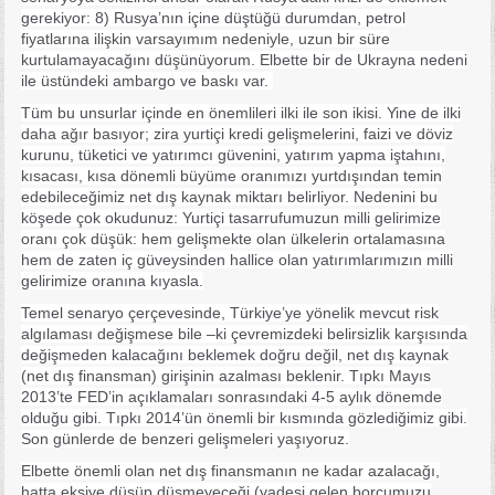
gerekiyor: 8) Rusya’nın içine düştüğü durumdan, petrol
fiyatlarına ilişkin varsayımım nedeniyle, uzun bir süre
kurtulamayacağını düşünüyorum. Elbette bir de Ukrayna nedeni
ile üstündeki ambargo ve baskı var.
Tüm bu unsurlar içinde en önemlileri ilki ile son ikisi. Yine de ilki
daha ağır basıyor; zira yurtiçi kredi gelişmelerini, faizi ve döviz
kurunu, tüketici ve yatırımcı güvenini, yatırım yapma iştahını,
kısacası, kısa dönemli büyüme oranımızı yurtdışından temin
edebileceğimiz net dış kaynak miktarı belirliyor. Nedenini bu
köşede çok okudunuz: Yurtiçi tasarrufumuzun milli gelirimize
oranı çok düşük: hem gelişmekte olan ülkelerin ortalamasına
hem de zaten iç güveysinden hallice olan yatırımlarımızın milli
gelirimize oranına kıyasla.
Temel senaryo çerçevesinde, Türkiye’ye yönelik mevcut risk
algılaması değişmese bile –ki çevremizdeki belirsizlik karşısında
değişmeden kalacağını beklemek doğru değil, net dış kaynak
(net dış finansman) girişinin azalması beklenir. Tıpkı Mayıs
2013’te FED’in açıklamaları sonrasındaki 4-5 aylık dönemde
olduğu gibi. Tıpkı 2014’ün önemli bir kısmında gözlediğimiz gibi.
Son günlerde de benzeri gelişmeleri yaşıyoruz.
Elbette önemli olan net dış finansmanın ne kadar azalacağı,
hatta eksiye düşüp düşmeyeceği (vadesi gelen borcumuzu