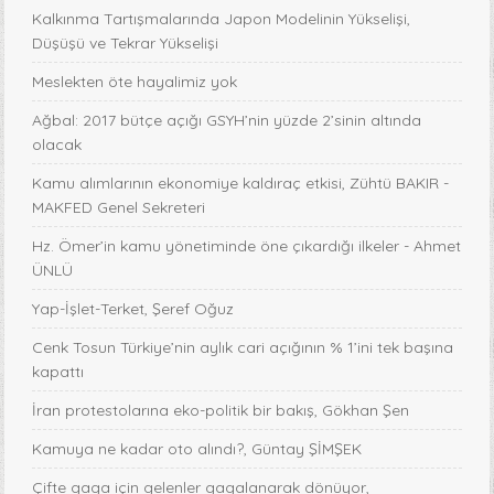
Kalkınma Tartışmalarında Japon Modelinin Yükselişi,
Düşüşü ve Tekrar Yükselişi
Meslekten öte hayalimiz yok
Ağbal: 2017 bütçe açığı GSYH’nin yüzde 2’sinin altında
olacak
Kamu alımlarının ekonomiye kaldıraç etkisi, Zühtü BAKIR -
MAKFED Genel Sekreteri
Hz. Ömer’in kamu yönetiminde öne çıkardığı ilkeler - Ahmet
ÜNLÜ
Yap-İşlet-Terket, Şeref Oğuz
Cenk Tosun Türkiye’nin aylık cari açığının % 1’ini tek başına
kapattı
İran protestolarına eko-politik bir bakış, Gökhan Şen
Kamuya ne kadar oto alındı?, Güntay ŞİMŞEK
Çifte gaga için gelenler gagalanarak dönüyor,