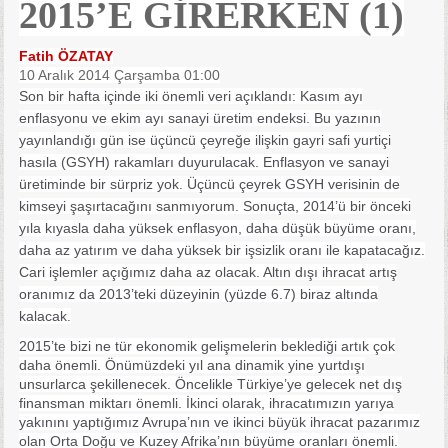
2015’E GİRERKEN (1)
Fatih ÖZATAY
10 Aralık 2014 Çarşamba 01:00
Son bir hafta içinde iki önemli veri açıklandı: Kasım ayı
enflasyonu ve ekim ayı sanayi üretim endeksi. Bu yazının
yayınlandığı gün ise üçüncü çeyreğe ilişkin gayri safi yurtiçi
hasıla (GSYH) rakamları duyurulacak. Enflasyon ve sanayi
üretiminde bir sürpriz yok. Üçüncü çeyrek GSYH verisinin de
kimseyi şaşırtacağını sanmıyorum. Sonuçta, 2014’ü bir önceki
yıla kıyasla daha yüksek enflasyon, daha düşük büyüme oranı,
daha az yatırım ve daha yüksek bir işsizlik oranı ile kapatacağız.
Cari işlemler açığımız daha az olacak. Altın dışı ihracat artış
oranımız da 2013’teki düzeyinin (yüzde 6.7) biraz altında
kalacak.
2015’te bizi ne tür ekonomik gelişmelerin beklediği artık çok
daha önemli. Önümüzdeki yıl ana dinamik yine yurtdışı
unsurlarca şekillenecek. Öncelikle Türkiye’ye gelecek net dış
finansman miktarı önemli. İkinci olarak, ihracatımızın yarıya
yakınını yaptığımız Avrupa’nın ve ikinci büyük ihracat pazarımız
olan Orta Doğu ve Kuzey Afrika’nın büyüme oranları önemli.