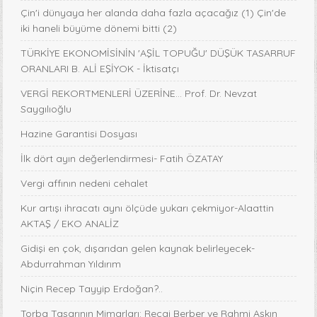
Çin'i dünyaya her alanda daha fazla açacağız (1) Çin'de
iki haneli büyüme dönemi bitti (2)
TÜRKİYE EKONOMİSİNİN 'AŞİL TOPUĞU' DÜŞÜK TASARRUF
ORANLARI B. ALİ EŞİYOK - İktisatçı
VERGİ REKORTMENLERİ ÜZERİNE… Prof. Dr. Nevzat
Saygılıoğlu
Hazine Garantisi Dosyası
İlk dört ayın değerlendirmesi- Fatih ÖZATAY
Vergi affının nedeni cehalet
Kur artışı ihracatı aynı ölçüde yukarı çekmiyor-Alaattin
AKTAŞ / EKO ANALİZ
Gidişi en çok, dışarıdan gelen kaynak belirleyecek-
Abdurrahman Yıldırım
Niçin Recep Tayyip Erdoğan?..
Torba Tasarının Mimarları: Recai Berber ve Rahmi Aşkın