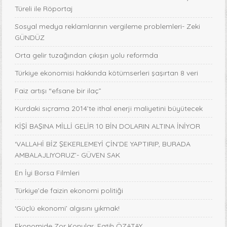
Türeli ile Röportaj
Sosyal medya reklamlarının vergileme problemleri- Zeki
GÜNDÜZ
Orta gelir tuzağından çıkışın yolu reformda
Türkiye ekonomisi hakkında kötümserleri şaşırtan 8 veri
Faiz artışı “efsane bir ilaç”
Kurdaki sıçrama 2014’te ithal enerji maliyetini büyütecek
KİŞİ BAŞINA MİLLİ GELİR 10 BİN DOLARIN ALTINA İNİYOR
‘VALLAHİ BİZ ŞEKERLEMEYİ ÇİN’DE YAPTIRIP, BURADA
AMBALAJLIYORUZ’- GÜVEN SAK
En İyi Borsa Filmleri
Türkiye’de faizin ekonomi politiği
‘Güçlü ekonomi’ algısını yıkmak!
Ekonomide Zor Konular, Fatih ÖZATAY