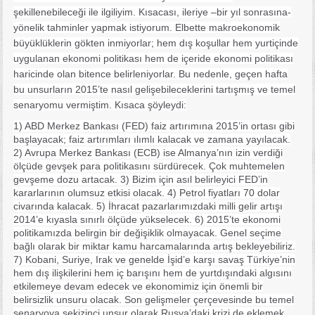
şekillenebileceği ile ilgiliyim. Kısacası, ileriye –bir yıl sonrasına-
yönelik tahminler yapmak istiyorum. Elbette makroekonomik
büyüklüklerin gökten inmiyorlar; hem dış koşullar hem yurtiçinde
uygulanan ekonomi politikası hem de içeride ekonomi politikası
haricinde olan bitence belirleniyorlar. Bu nedenle, geçen hafta
bu unsurların 2015’te nasıl gelişebileceklerini tartışmış ve temel
senaryomu vermiştim. Kısaca şöyleydi:
1) ABD Merkez Bankası (FED) faiz artırımına 2015’in ortası gibi
başlayacak; faiz artırımları ılımlı kalacak ve zamana yayılacak.
2) Avrupa Merkez Bankası (ECB) ise Almanya’nın izin verdiği
ölçüde gevşek para politikasını sürdürecek. Çok muhtemelen
gevşeme dozu artacak. 3) Bizim için asıl belirleyici FED’in
kararlarının olumsuz etkisi olacak. 4) Petrol fiyatları 70 dolar
civarında kalacak. 5) İhracat pazarlarımızdaki milli gelir artışı
2014’e kıyasla sınırlı ölçüde yükselecek. 6) 2015’te ekonomi
politikamızda belirgin bir değişiklik olmayacak. Genel seçime
bağlı olarak bir miktar kamu harcamalarında artış bekleyebiliriz.
7) Kobani, Suriye, Irak ve genelde İşid’e karşı savaş Türkiye’nin
hem dış ilişkilerini hem iç barışını hem de yurtdışındaki algısını
etkilemeye devam edecek ve ekonomimiz için önemli bir
belirsizlik unsuru olacak. Son gelişmeler çerçevesinde bu temel
senaryoya sekizinci unsur olarak Rusya’daki krizi de eklemek