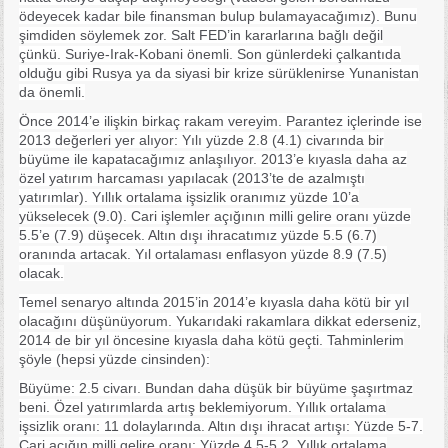
ödeyecek kadar bile finansman bulup bulamayacağımız). Bunu
şimdiden söylemek zor. Salt FED’in kararlarına bağlı değil
çünkü. Suriye-Irak-Kobani önemli. Son günlerdeki çalkantıda
olduğu gibi Rusya ya da siyasi bir krize sürüklenirse Yunanistan
da önemli.
Önce 2014’e ilişkin birkaç rakam vereyim. Parantez içlerinde ise
2013 değerleri yer alıyor: Yılı yüzde 2.8 (4.1) civarında bir
büyüme ile kapatacağımız anlaşılıyor. 2013’e kıyasla daha az
özel yatırım harcaması yapılacak (2013’te de azalmıştı
yatırımlar). Yıllık ortalama işsizlik oranımız yüzde 10’a
yükselecek (9.0). Cari işlemler açığının milli gelire oranı yüzde
5.5’e (7.9) düşecek. Altın dışı ihracatımız yüzde 5.5 (6.7)
oranında artacak. Yıl ortalaması enflasyon yüzde 8.9 (7.5)
olacak.
Temel senaryo altında 2015’in 2014’e kıyasla daha kötü bir yıl
olacağını düşünüyorum. Yukarıdaki rakamlara dikkat ederseniz,
2014 de bir yıl öncesine kıyasla daha kötü geçti. Tahminlerim
şöyle (hepsi yüzde cinsinden):
Büyüme: 2.5 civarı. Bundan daha düşük bir büyüme şaşırtmaz
beni. Özel yatırımlarda artış beklemiyorum. Yıllık ortalama
işsizlik oranı: 11 dolaylarında. Altın dışı ihracat artışı: Yüzde 5-7.
Cari açığın milli gelire oranı: Yüzde 4.5-5.2. Yıllık ortalama