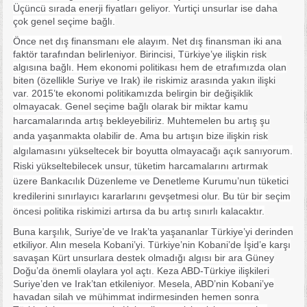
Üçüncü sırada enerji fiyatları geliyor. Yurtiçi unsurlar ise daha
çok genel seçime bağlı.
Önce net dış finansmanı ele alayım. Net dış finansman iki ana
faktör tarafından belirleniyor. Birincisi, Türkiye’ye ilişkin risk
algısına bağlı. Hem ekonomi politikası hem de etrafımızda olan
biten (özellikle Suriye ve Irak) ile riskimiz arasında yakın ilişki
var. 2015’te ekonomi politikamızda belirgin bir değişiklik
olmayacak. Genel seçime bağlı olarak bir miktar kamu
harcamalarında artış bekleyebiliriz.
Muhtemelen bu artış şu
anda yaşanmakta olabilir de. Ama bu artışın bize ilişkin risk
algılamasını yükseltecek bir boyutta olmayacağı açık sanıyorum.
Riski yükseltebilecek unsur, tüketim harcamalarını artırmak
üzere Bankacılık Düzenleme ve Denetleme Kurumu’nun tüketici
kredilerini sınırlayıcı kararlarını gevşetmesi olur. Bu tür bir seçim
öncesi politika riskimizi artırsa da bu artış sınırlı kalacaktır.
Buna karşılık, Suriye’de ve Irak’ta yaşananlar Türkiye’yi derinden
etkiliyor. Alın mesela Kobani’yi. Türkiye’nin Kobani’de İşid’e karşı
savaşan Kürt unsurlara destek olmadığı algısı bir ara Güney
Doğu’da önemli olaylara yol açtı. Keza ABD-Türkiye ilişkileri
Suriye’den ve Irak’tan etkileniyor. Mesela, ABD’nin Kobani’ye
havadan silah ve mühimmat indirmesinden hemen sonra