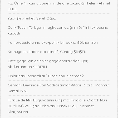
Hz. Ömer’in kamu yönetiminde öne çıkardığı ilkeler - Ahmet
ÜNLÜ
Yap-İşlet-Terket, Şeref Oğuz
Cenk Tosun Türkiye’nin aylık cari açığının % 1’ini tek başına
kapattı
İran protestolarına eko-politik bir bakış, Gökhan Şen
Kamuya ne kadar oto alındı?, Güntay ŞİMŞEK
Çifte gaga için gelenler gagalanarak dönüyor,
Abdurrahman YILDIRIM
Onlar nasıl başardılar? Bizde sorun nerede?
Osmanlı Devrinde Son Sadrazamlar Kitabı- 3 Cilt - Mahmut
Kemal İNAL
Türkiye'de Milli Burjuvazinin Girişimci Tipolojisi Olarak Nuri
DEMİRAĞ ve Uçak Fabrikası Örnek Olayı- Mehmet
DİNÇASLAN