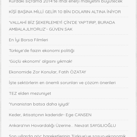
Kurdaki sıçrama 2014’te ithal enerji maliyetini büyütecek
KİŞİ BAŞINA MİLLİ GELİR 10 BİN DOLARIN ALTINA İNİYOR
‘VALLAHİ BİZ ŞEKERLEMEYİ ÇİN’DE YAPTIRIP, BURADA
AMBALAJLIYORUZ’- GÜVEN SAK
En İyi Borsa Filmleri
Türkiye’de faizin ekonomi politiği
‘Güçlü ekonomi’ algısını yıkmak!
Ekonomide Zor Konular, Fatih ÖZATAY
İşte sektörlerin en önemli sorunları ve çözüm önerileri
TEZ elden mezuniyet
'Yunanistan batsa daha iyiydi'
Keder, iktisatçının kaderidir- Ege CANSEN
Ankara'nın Hovardalığı Üzerine... Nevzat SAYGILIOĞLU
Son yıllarda göç hareketlerinin Türkiye’ye sosyo-ekonomik