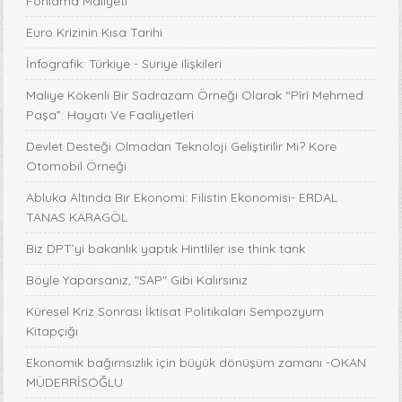
Fonlama Maliyeti
Euro Krizinin Kısa Tarihi
İnfografik: Türkiye - Suriye ilişkileri
Maliye Kökenli Bir Sadrazam Örneği Olarak “Pîrî Mehmed
Paşa”: Hayatı Ve Faaliyetleri
Devlet Desteği Olmadan Teknoloji Geliştirilir Mi? Kore
Otomobil Örneği
Abluka Altında Bir Ekonomi: Filistin Ekonomisi- ERDAL
TANAS KARAGÖL
Biz DPT’yi bakanlık yaptık Hintliler ise think tank
Böyle Yaparsanız, "SAP" Gibi Kalırsınız
Küresel Kriz Sonrası İktisat Politikaları Sempozyum
Kitapçığı
Ekonomik bağımsızlık için büyük dönüşüm zamanı -OKAN
MÜDERRİSOĞLU