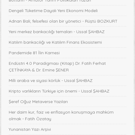
Buttanrı - Amatör Tarım Politikaları Yazarı
Dengeli Tüketime Dayalı Yeni Ekonomi Modeli
Adnan Bali; felsefesi olan bir yönetici - Rüştü BOZKURT
Yeni merkez bankacılığı temaları - Ussal ŞAHBAZ
Katılım bankacılığı ve Katılım Finans Ekosistemi
Pandemide 81 İlin Karnesi
Endüstri 4.0 Paradigması (Kitap) Dr. Fatih Ferhat
ÇETİNKAYA & Dr. Emine ŞENER
Milli araba ve siyasi körlük - Ussal ŞAHBAZ
Kripto varlıkların Türkiye için önemi - Ussal ŞAHBAZ
Şeref Oğuz Metaverse Yazıları
Her daim kur, faiz ve enflasyon konuşmaya mahkûm
olmak - Fatih Özatay
Yunanistan Yazı Arşivi