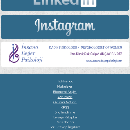
Hakkımda
Makeleler
Ekonomi Arşivi
Yorumlar
Okuma Notları
KPSS
Bilgilendirme
Tavsiye Kitaplar
Ders Notları
Soru-Cevap
İngilizce