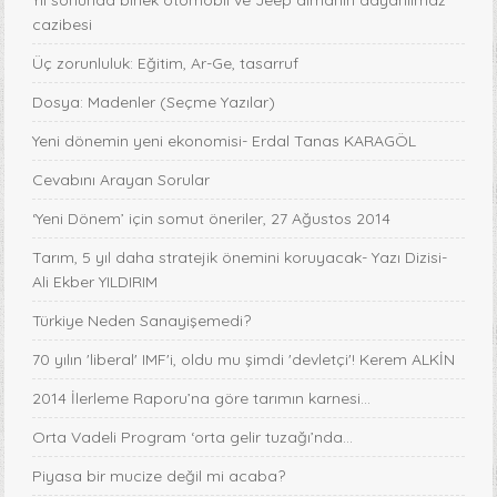
Yıl sonunda binek otomobil ve Jeep almanın dayanılmaz
cazibesi
Üç zorunluluk: Eğitim, Ar-Ge, tasarruf
Dosya: Madenler (Seçme Yazılar)
Yeni dönemin yeni ekonomisi- Erdal Tanas KARAGÖL
Cevabını Arayan Sorular
‘Yeni Dönem’ için somut öneriler, 27 Ağustos 2014
Tarım, 5 yıl daha stratejik önemini koruyacak- Yazı Dizisi-
Ali Ekber YILDIRIM
Türkiye Neden Sanayişemedi?
70 yılın 'liberal' IMF'i, oldu mu şimdi 'devletçi'! Kerem ALKİN
2014 İlerleme Raporu’na göre tarımın karnesi...
Orta Vadeli Program ‘orta gelir tuzağı’nda…
Piyasa bir mucize değil mi acaba?