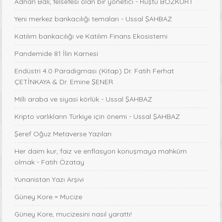
Adnan Bali; felsefesi olan bir yönetici - Rüştü BOZKURT
Yeni merkez bankacılığı temaları - Ussal ŞAHBAZ
Katılım bankacılığı ve Katılım Finans Ekosistemi
Pandemide 81 İlin Karnesi
Endüstri 4.0 Paradigması (Kitap) Dr. Fatih Ferhat
ÇETİNKAYA & Dr. Emine ŞENER
Milli araba ve siyasi körlük - Ussal ŞAHBAZ
Kripto varlıkların Türkiye için önemi - Ussal ŞAHBAZ
Şeref Oğuz Metaverse Yazıları
Her daim kur, faiz ve enflasyon konuşmaya mahkûm
olmak - Fatih Özatay
Yunanistan Yazı Arşivi
Güney Kore = Mucize
Güney Kore, mucizesini nasıl yarattı!