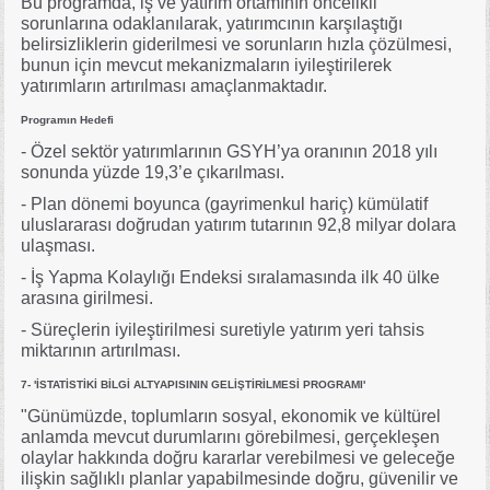
Bu programda, iş ve yatırım ortamının öncelikli
sorunlarına odaklanılarak, yatırımcının karşılaştığı
belirsizliklerin giderilmesi ve sorunların hızla çözülmesi,
bunun için mevcut mekanizmaların iyileştirilerek
yatırımların artırılması amaçlanmaktadır.
Programın Hedefi
- Özel sektör yatırımlarının GSYH’ya oranının 2018 yılı
sonunda yüzde 19,3’e çıkarılması.
- Plan dönemi boyunca (gayrimenkul hariç) kümülatif
uluslararası doğrudan yatırım tutarının 92,8 milyar dolara
ulaşması.
- İş Yapma Kolaylığı Endeksi sıralamasında ilk 40 ülke
arasına girilmesi.
- Süreçlerin iyileştirilmesi suretiyle yatırım yeri tahsis
miktarının artırılması.
7- 'İSTATİSTİKİ BİLGİ ALTYAPISININ GELİŞTİRİLMESİ PROGRAMI'
"Günümüzde, toplumların sosyal, ekonomik ve kültürel
anlamda mevcut durumlarını görebilmesi, gerçekleşen
olaylar hakkında doğru kararlar verebilmesi ve geleceğe
ilişkin sağlıklı planlar yapabilmesinde doğru, güvenilir ve