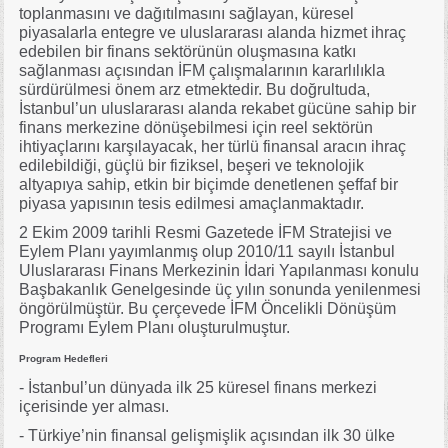
toplanmasını ve dağıtılmasını sağlayan, küresel
piyasalarla entegre ve uluslararası alanda hizmet ihraç
edebilen bir finans sektörünün oluşmasına katkı
sağlanması açısından İFM çalışmalarının kararlılıkla
sürdürülmesi önem arz etmektedir. Bu doğrultuda,
İstanbul’un uluslararası alanda rekabet gücüne sahip bir
finans merkezine dönüşebilmesi için reel sektörün
ihtiyaçlarını karşılayacak, her türlü finansal aracın ihraç
edilebildiği, güçlü bir fiziksel, beşeri ve teknolojik
altyapıya sahip, etkin bir biçimde denetlenen şeffaf bir
piyasa yapısının tesis edilmesi amaçlanmaktadır.
2 Ekim 2009 tarihli Resmi Gazetede İFM Stratejisi ve
Eylem Planı yayımlanmış olup 2010/11 sayılı İstanbul
Uluslararası Finans Merkezinin İdari Yapılanması konulu
Başbakanlık Genelgesinde üç yılın sonunda yenilenmesi
öngörülmüştür. Bu çerçevede İFM Öncelikli Dönüşüm
Programı Eylem Planı oluşturulmuştur.
Program Hedefleri
- İstanbul’un dünyada ilk 25 küresel finans merkezi
içerisinde yer alması.
- Türkiye’nin finansal gelişmişlik açısından ilk 30 ülke