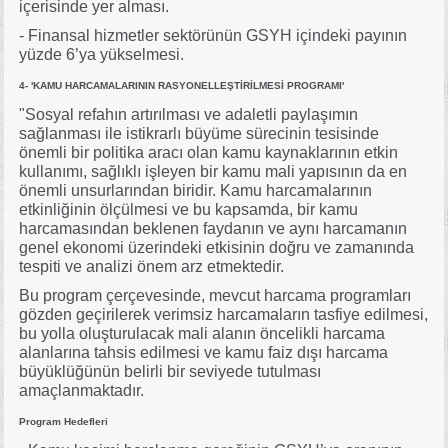
içerisinde yer alması.
- Finansal hizmetler sektörünün GSYH içindeki payının
yüzde 6’ya yükselmesi.
4- 'KAMU HARCAMALARININ RASYONELLEŞTİRİLMESİ PROGRAMI'
"Sosyal refahın artırılması ve adaletli paylaşımın
sağlanması ile istikrarlı büyüme sürecinin tesisinde
önemli bir politika aracı olan kamu kaynaklarının etkin
kullanımı, sağlıklı işleyen bir kamu mali yapısının da en
önemli unsurlarından biridir. Kamu harcamalarının
etkinliğinin ölçülmesi ve bu kapsamda, bir kamu
harcamasından beklenen faydanın ve aynı harcamanın
genel ekonomi üzerindeki etkisinin doğru ve zamanında
tespiti ve analizi önem arz etmektedir.
Bu program çerçevesinde, mevcut harcama programları
gözden geçirilerek verimsiz harcamaların tasfiye edilmesi,
bu yolla oluşturulacak mali alanın öncelikli harcama
alanlarına tahsis edilmesi ve kamu faiz dışı harcama
büyüklüğünün belirli bir seviyede tutulması
amaçlanmaktadır.
Program Hedefleri