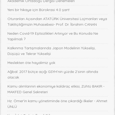
Akademik Ortadoğu Dergisi Derlemeleri
Yeni bir hikaye için Bürokrasi 4.0 şart!
Oturanları Açısından ATATÜRK Üniversitesi Lojmanları veya
Taklitçiliğimizin Muhasebesi- Prof. Dr. İbrahim CANAN
Neden Covid-19 Eşitsizlikleri Artırıyor ve Bu Konuda Ne
Yapılmalı ?
Kalkınma Tartışmalarında Japon Modelinin Yükselişi,
Düşüşü ve Tekrar Yükselişi
Meslekten öte hayalimiz yok
Ağbal: 2017 bütçe açığı GSYH’nin yüzde 2’sinin altında
olacak
Kamu alımlarının ekonomiye kaldıraç etkisi, Zühtü BAKIR -
MAKFED Genel Sekreteri
Hz. Ömer’in kamu yönetiminde öne çıkardığı ilkeler - Ahmet
ÜNLÜ