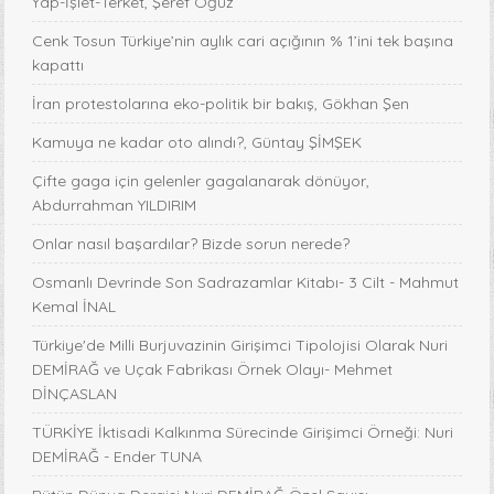
Yap-İşlet-Terket, Şeref Oğuz
Cenk Tosun Türkiye’nin aylık cari açığının % 1’ini tek başına
kapattı
İran protestolarına eko-politik bir bakış, Gökhan Şen
Kamuya ne kadar oto alındı?, Güntay ŞİMŞEK
Çifte gaga için gelenler gagalanarak dönüyor,
Abdurrahman YILDIRIM
Onlar nasıl başardılar? Bizde sorun nerede?
Osmanlı Devrinde Son Sadrazamlar Kitabı- 3 Cilt - Mahmut
Kemal İNAL
Türkiye'de Milli Burjuvazinin Girişimci Tipolojisi Olarak Nuri
DEMİRAĞ ve Uçak Fabrikası Örnek Olayı- Mehmet
DİNÇASLAN
TÜRKİYE İktisadi Kalkınma Sürecinde Girişimci Örneği: Nuri
DEMİRAĞ - Ender TUNA