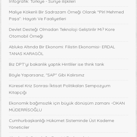
İnfografik: Türkiye - Suriye ilişkileri
Maliye Kökenli Bir Sadrazam Örneği Olarak “Pîrî Mehmed
Paşa”: Hayatı Ve Faaliyetleri
Devlet Desteği Olmadan Teknoloji Geliştirilir Mi? Kore
Otomobil Örneği
Abluka Altında Bir Ekonomi: Filistin Ekonomisi- ERDAL
TANAS KARAGÖL
Biz DPT’yi bakanlık yaptık Hintliler ise think tank
Böyle Yaparsanız, "SAP" Gibi Kalırsınız
Küresel Kriz Sonrası İktisat Politikaları Sempozyum
Kitapçığı
Ekonomik bağımsızlık için büyük dönüşüm zamanı -OKAN
MÜDERRİSOĞLU
Cumhurbaşkanlığı Hükümet Sisteminde Üst Kademe
Yöneticiler