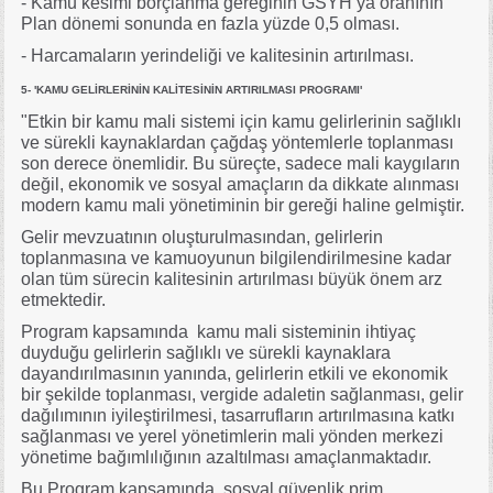
- Kamu kesimi borçlanma gereğinin GSYH’ya oranının
Plan dönemi sonunda en fazla yüzde 0,5 olması.
- Harcamaların yerindeliği ve kalitesinin artırılması.
5- 'KAMU GELİRLERİNİN KALİTESİNİN ARTIRILMASI PROGRAMI'
"Etkin bir kamu mali sistemi için kamu gelirlerinin sağlıklı
ve sürekli kaynaklardan çağdaş yöntemlerle toplanması
son derece önemlidir. Bu süreçte, sadece mali kaygıların
değil, ekonomik ve sosyal amaçların da dikkate alınması
modern kamu mali yönetiminin bir gereği haline gelmiştir.
Gelir mevzuatının oluşturulmasından, gelirlerin
toplanmasına ve kamuoyunun bilgilendirilmesine kadar
olan tüm sürecin kalitesinin artırılması büyük önem arz
etmektedir.
Program kapsamında kamu mali sisteminin ihtiyaç
duyduğu gelirlerin sağlıklı ve sürekli kaynaklara
dayandırılmasının yanında, gelirlerin etkili ve ekonomik
bir şekilde toplanması, vergide adaletin sağlanması, gelir
dağılımının iyileştirilmesi, tasarrufların artırılmasına katkı
sağlanması ve yerel yönetimlerin mali yönden merkezi
yönetime bağımlılığının azaltılması amaçlanmaktadır.
Bu Program kapsamında, sosyal güvenlik prim