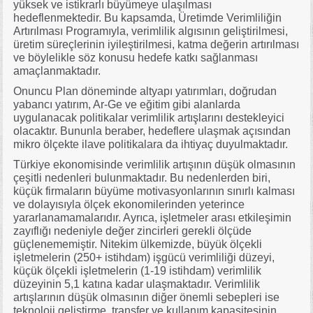
yüksek ve istikrarlı büyümeye ulaşılması
hedeflenmektedir. Bu kapsamda, Üretimde Verimliliğin
Artırılması Programıyla, verimlilik algısının geliştirilmesi,
üretim süreçlerinin iyileştirilmesi, katma değerin artırılması
ve böylelikle söz konusu hedefe katkı sağlanması
amaçlanmaktadır.
Onuncu Plan döneminde altyapı yatırımları, doğrudan
yabancı yatırım, Ar-Ge ve eğitim gibi alanlarda
uygulanacak politikalar verimlilik artışlarını destekleyici
olacaktır. Bununla beraber, hedeflere ulaşmak açısından
mikro ölçekte ilave politikalara da ihtiyaç duyulmaktadır.
Türkiye ekonomisinde verimlilik artışının düşük olmasının
çeşitli nedenleri bulunmaktadır. Bu nedenlerden biri,
küçük firmaların büyüme motivasyonlarının sınırlı kalması
ve dolayısıyla ölçek ekonomilerinden yeterince
yararlanamamalarıdır. Ayrıca, işletmeler arası etkileşimin
zayıflığı nedeniyle değer zincirleri gerekli ölçüde
güçlenememiştir. Nitekim ülkemizde, büyük ölçekli
işletmelerin (250+ istihdam) işgücü verimliliği düzeyi,
küçük ölçekli işletmelerin (1-19 istihdam) verimlilik
düzeyinin 5,1 katına kadar ulaşmaktadır. Verimlilik
artışlarının düşük olmasının diğer önemli sebepleri ise
teknoloji geliştirme, transfer ve kullanım kapasitesinin