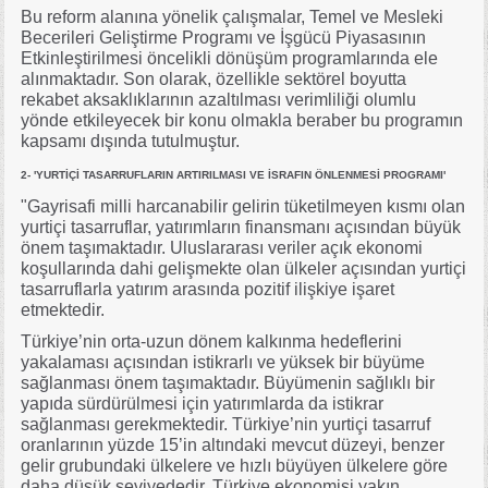
Bu reform alanına yönelik çalışmalar, Temel ve Mesleki
Becerileri Geliştirme Programı ve İşgücü Piyasasının
Etkinleştirilmesi öncelikli dönüşüm programlarında ele
alınmaktadır. Son olarak, özellikle sektörel boyutta
rekabet aksaklıklarının azaltılması verimliliği olumlu
yönde etkileyecek bir konu olmakla beraber bu programın
kapsamı dışında tutulmuştur.
2- 'YURTİÇİ TASARRUFLARIN ARTIRILMASI VE İSRAFIN ÖNLENMESİ PROGRAMI'
"Gayrisafi milli harcanabilir gelirin tüketilmeyen kısmı olan
yurtiçi tasarruflar, yatırımların finansmanı açısından büyük
önem taşımaktadır. Uluslararası veriler açık ekonomi
koşullarında dahi gelişmekte olan ülkeler açısından yurtiçi
tasarruflarla yatırım arasında pozitif ilişkiye işaret
etmektedir.
Türkiye’nin orta-uzun dönem kalkınma hedeflerini
yakalaması açısından istikrarlı ve yüksek bir büyüme
sağlanması önem taşımaktadır. Büyümenin sağlıklı bir
yapıda sürdürülmesi için yatırımlarda da istikrar
sağlanması gerekmektedir. Türkiye’nin yurtiçi tasarruf
oranlarının yüzde 15’in altındaki mevcut düzeyi, benzer
gelir grubundaki ülkelere ve hızlı büyüyen ülkelere göre
daha düşük seviyededir. Türkiye ekonomisi yakın