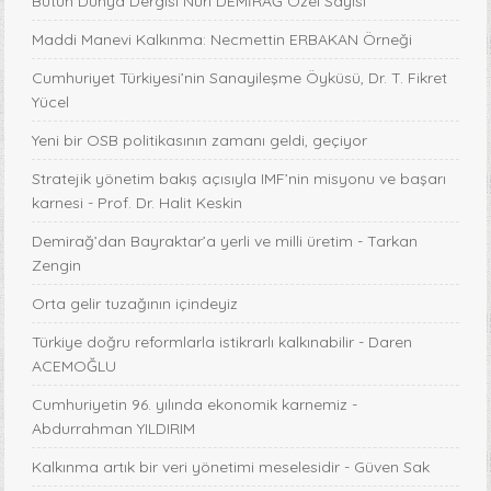
Bütün Dünya Dergisi Nuri DEMİRAĞ Özel Sayısı
Maddi Manevi Kalkınma: Necmettin ERBAKAN Örneği
Cumhuriyet Türkiyesi’nin Sanayileşme Öyküsü, Dr. T. Fikret
Yücel
Yeni bir OSB politikasının zamanı geldi, geçiyor
Stratejik yönetim bakış açısıyla IMF’nin misyonu ve başarı
karnesi - Prof. Dr. Halit Keskin
Demirağ’dan Bayraktar’a yerli ve milli üretim - Tarkan
Zengin
Orta gelir tuzağının içindeyiz
Türkiye doğru reformlarla istikrarlı kalkınabilir - Daren
ACEMOĞLU
Cumhuriyetin 96. yılında ekonomik karnemiz -
Abdurrahman YILDIRIM
Kalkınma artık bir veri yönetimi meselesidir - Güven Sak