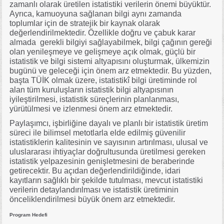
zamanlı olarak üretilen istatistiki verilerin önemi büyüktür.
Ayrıca, kamuoyuna sağlanan bilgi aynı zamanda
toplumlar için de stratejik bir kaynak olarak
değerlendirilmektedir. Özellikle doğru ve çabuk karar
almada gerekli bilgiyi sağlayabilmek, bilgi çağının gereği
olan yenileşmeye ve gelişmeye açık olmak, güçlü bir
istatistik ve bilgi sistemi altyapısını oluşturmak, ülkemizin
bugünü ve geleceği için önem arz etmektedir. Bu yüzden,
başta TÜİK olmak üzere, istatistikî bilgi üretiminde rol
alan tüm kuruluşların istatistik bilgi altyapısının
iyileştirilmesi, istatistik süreçlerinin planlanması,
yürütülmesi ve izlenmesi önem arz etmektedir.
Paylaşımcı, işbirliğine dayalı ve planlı bir istatistik üretim
süreci ile bilimsel metotlarla elde edilmiş güvenilir
istatistiklerin kalitesinin ve sayısının artırılması, ulusal ve
uluslararası ihtiyaçlar doğrultusunda üretilmesi gereken
istatistik yelpazesinin genişletmesini de beraberinde
getirecektir. Bu açıdan değerlendirildiğinde, idari
kayıtların sağlıklı bir şekilde tutulması, mevcut istatistiki
verilerin detaylandırılması ve istatistik üretiminin
önceliklendirilmesi büyük önem arz etmektedir.
Program Hedefi