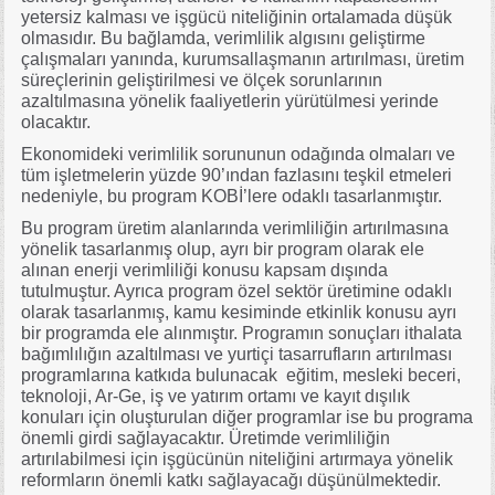
yetersiz kalması ve işgücü niteliğinin ortalamada düşük
olmasıdır. Bu bağlamda, verimlilik algısını geliştirme
çalışmaları yanında, kurumsallaşmanın artırılması, üretim
süreçlerinin geliştirilmesi ve ölçek sorunlarının
azaltılmasına yönelik faaliyetlerin yürütülmesi yerinde
olacaktır.
Ekonomideki verimlilik sorununun odağında olmaları ve
tüm işletmelerin yüzde 90’ından fazlasını teşkil etmeleri
nedeniyle, bu program KOBİ’lere odaklı tasarlanmıştır.
Bu program üretim alanlarında verimliliğin artırılmasına
yönelik tasarlanmış olup, ayrı bir program olarak ele
alınan enerji verimliliği konusu kapsam dışında
tutulmuştur. Ayrıca program özel sektör üretimine odaklı
olarak tasarlanmış, kamu kesiminde etkinlik konusu ayrı
bir programda ele alınmıştır. Programın sonuçları ithalata
bağımlılığın azaltılması ve yurtiçi tasarrufların artırılması
programlarına katkıda bulunacak eğitim, mesleki beceri,
teknoloji, Ar-Ge, iş ve yatırım ortamı ve kayıt dışılık
konuları için oluşturulan diğer programlar ise bu programa
önemli girdi sağlayacaktır. Üretimde verimliliğin
artırılabilmesi için işgücünün niteliğini artırmaya yönelik
reformların önemli katkı sağlayacağı düşünülmektedir.