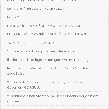
Marmaray’ın ekonomik etkisi - Murat YÜLEK
Software / Hardware- Murat YÜLEK
Bütçe Yazıları
EKONOMİDE DÖNÜŞÜM PROGRAMI AÇIKLANDI
RUSYA KRİZİ EKONOMİYİ 6 SEKTÖRDEN VURUYOR!
2015'e Girerken Fatih ÖZATAY
10 Soruda GSYH ile ilgili bilmek istedikleriniz!
İktidar Yoksul Edebiyatı Yapmıyor, Onlara Dokunuyor
Kamu Lojman Ve Taşıtlarının Satışı Olmalı Mı?... Nevzat
Saygılıoğlu
Yunan Halkı Avrupa'nın Parasını Gerçekten Yedi Mi? --
Güventürk GÖRGÜLÜ
Yıl sonunda binek otomobil ve Jeep almanın dayanılmaz
cazibesi