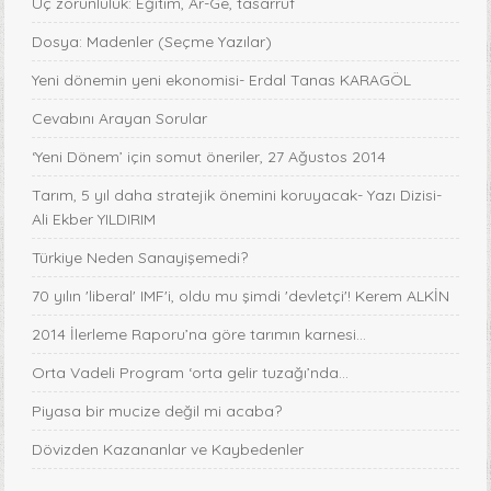
Üç zorunluluk: Eğitim, Ar-Ge, tasarruf
Dosya: Madenler (Seçme Yazılar)
Yeni dönemin yeni ekonomisi- Erdal Tanas KARAGÖL
Cevabını Arayan Sorular
‘Yeni Dönem’ için somut öneriler, 27 Ağustos 2014
Tarım, 5 yıl daha stratejik önemini koruyacak- Yazı Dizisi-
Ali Ekber YILDIRIM
Türkiye Neden Sanayişemedi?
70 yılın 'liberal' IMF'i, oldu mu şimdi 'devletçi'! Kerem ALKİN
2014 İlerleme Raporu’na göre tarımın karnesi...
Orta Vadeli Program ‘orta gelir tuzağı’nda…
Piyasa bir mucize değil mi acaba?
Dövizden Kazananlar ve Kaybedenler