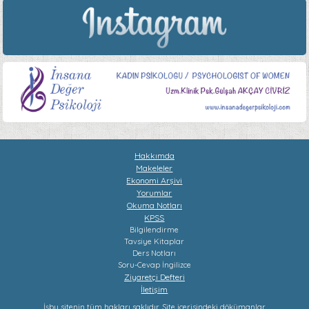
Hakkımda
Makeleler
Ekonomi Arşivi
Yorumlar
Okuma Notları
KPSS
Bilgilendirme
Tavsiye Kitaplar
Ders Notları
Soru-Cevap
İngilizce
Ziyaretçi Defteri
İletişim
İşbu sitenin tüm hakları saklıdır. Site içerisindeki dökümanlar