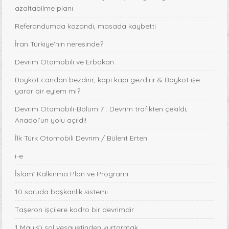
azaltabilme planı
Referandumda kazandı, masada kaybetti
İran Türkiye'nin neresinde?
Devrim Otomobili ve Erbakan
Boykot candan bezdirir, kapı kapı gezdirir & Boykot işe
yarar bir eylem mi?
Devrim Otomobili-Bölüm 7 : Devrim trafikten çekildi,
Anadol’un yolu açıldı!
İlk Türk Otomobili Devrim / Bülent Erten
i-e
İslamî Kalkınma Plan ve Programı
10 soruda başkanlık sistemi
Taşeron işçilere kadro bir devrimdir
1 Mayıs’ı sol vesayetinden kurtarmak