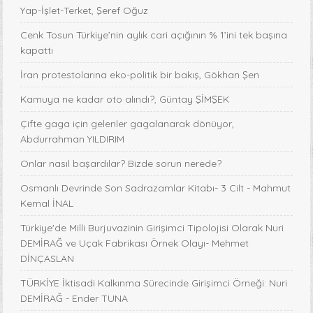
Yap-İşlet-Terket, Şeref Oğuz
Cenk Tosun Türkiye’nin aylık cari açığının % 1’ini tek başına
kapattı
İran protestolarına eko-politik bir bakış, Gökhan Şen
Kamuya ne kadar oto alındı?, Güntay ŞİMŞEK
Çifte gaga için gelenler gagalanarak dönüyor,
Abdurrahman YILDIRIM
Onlar nasıl başardılar? Bizde sorun nerede?
Osmanlı Devrinde Son Sadrazamlar Kitabı- 3 Cilt - Mahmut
Kemal İNAL
Türkiye'de Milli Burjuvazinin Girişimci Tipolojisi Olarak Nuri
DEMİRAĞ ve Uçak Fabrikası Örnek Olayı- Mehmet
DİNÇASLAN
TÜRKİYE İktisadi Kalkınma Sürecinde Girişimci Örneği: Nuri
DEMİRAĞ - Ender TUNA