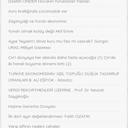
İzzettin ÖNDER Hocanın Yunanistan Yazıları
Avro krallığında çürümüşlük var
Zeytinyağı ve Yunan ekonomisi
Yunan olmak kolay değil Akif Emre
Ayşe Teyzem’i döviz kuru mu faiz mi üzecek?, Güngör
URAS, Milliyet Gazetesi
Çin'i dünyaya her alanda daha fazla açacağız (1) Çin'de
iki haneli büyüme dönemi bitti (2)
TÜRKİYE EKONOMİSİNİN 'AŞİL TOPUĞU' DÜŞÜK TASARRUF
ORANLARI B. ALİ EŞİYOK - İktisatçı
VERGİ REKORTMENLERİ ÜZERİNE… Prof. Dr. Nevzat
Saygılıoğlu
Hazine Garantisi Dosyası
İlk dört ayın değerlendirmesi- Fatih ÖZATAY
Vergi affının nedeni cehalet