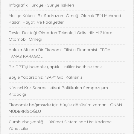
İnfografik: Türkiye - Suriye ilişkileri
Maliye Kökenli Bir Sadrazam Örneği Olarak “Pîrî Mehmed
Paşa”: Hayatı Ve Faaliyetleri
Devlet Desteği Olmadan Teknoloji Geliştirilir Mi? Kore
Otomobil Örneği
Abluka Altında Bir Ekonomi: Filistin Ekonomisi- ERDAL
TANAS KARAGÖL
Biz DPT’yi bakanlık yaptık Hintliler ise think tank
Böyle Yaparsanız, "SAP" Gibi Kalırsınız
Küresel Kriz Sonrası İktisat Politikaları Sempozyum
Kitapçığı
Ekonomik bağımsızlık için büyük dönüşüm zamanı -OKAN
MÜDERRİSOĞLU
Cumhurbaşkanlığı Hükümet Sisteminde Üst Kademe
Yöneticiler