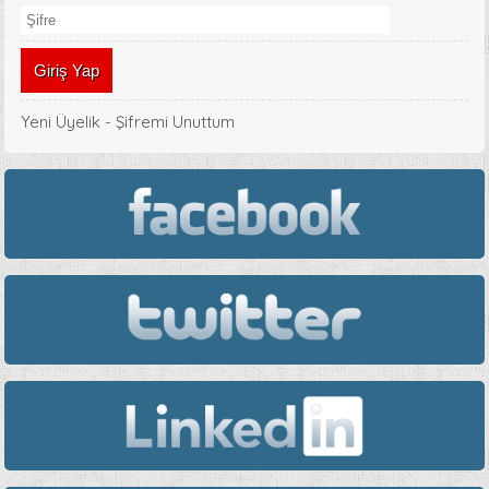
Yeni Üyelik
-
Şifremi Unuttum