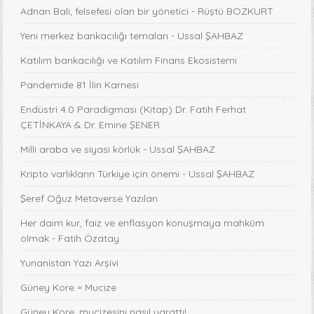
Adnan Bali; felsefesi olan bir yönetici - Rüştü BOZKURT
Yeni merkez bankacılığı temaları - Ussal ŞAHBAZ
Katılım bankacılığı ve Katılım Finans Ekosistemi
Pandemide 81 İlin Karnesi
Endüstri 4.0 Paradigması (Kitap) Dr. Fatih Ferhat
ÇETİNKAYA & Dr. Emine ŞENER
Milli araba ve siyasi körlük - Ussal ŞAHBAZ
Kripto varlıkların Türkiye için önemi - Ussal ŞAHBAZ
Şeref Oğuz Metaverse Yazıları
Her daim kur, faiz ve enflasyon konuşmaya mahkûm
olmak - Fatih Özatay
Yunanistan Yazı Arşivi
Güney Kore = Mucize
Güney Kore, mucizesini nasıl yarattı!