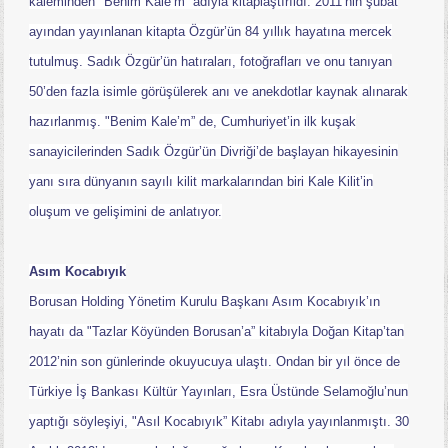
kaleminden "Benim Kale’m” adıyla kitaplaştırıldı. 2011’nin şubat
ayından yayınlanan kitapta Özgür’ün 84 yıllık hayatına mercek
tutulmuş. Sadık Özgür’ün hatıraları, fotoğrafları ve onu tanıyan
50’den fazla isimle görüşülerek anı ve anekdotlar kaynak alınarak
hazırlanmış. "Benim Kale’m” de, Cumhuriyet’in ilk kuşak
sanayicilerinden Sadık Özgür’ün Divriği’de başlayan hikayesinin
yanı sıra dünyanın sayılı kilit markalarından biri Kale Kilit’in
oluşum ve gelişimini de anlatıyor.
Asım Kocabıyık
Borusan Holding Yönetim Kurulu Başkanı Asım Kocabıyık’ın
hayatı da "Tazlar Köyünden Borusan’a” kitabıyla Doğan Kitap’tan
2012’nin son günlerinde okuyucuya ulaştı. Ondan bir yıl önce de
Türkiye İş Bankası Kültür Yayınları, Esra Üstünde Selamoğlu’nun
yaptığı söyleşiyi, "Asıl Kocabıyık” Kitabı adıyla yayınlanmıştı. 30