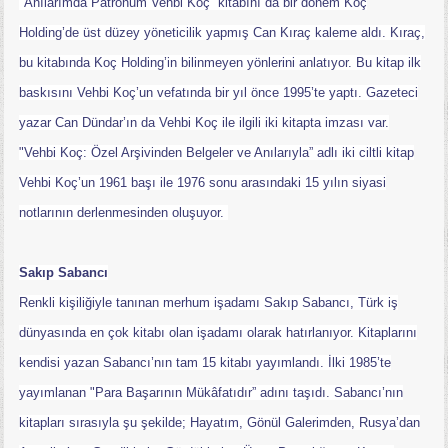
"Anılarımda Patronum Vehbi Koç” kitabını da bir dönem Koç
Holding’de üst düzey yöneticilik yapmış Can Kıraç kaleme aldı. Kıraç,
bu kitabında Koç Holding’in bilinmeyen yönlerini anlatıyor. Bu kitap ilk
baskısını Vehbi Koç’un vefatında bir yıl önce 1995’te yaptı. Gazeteci
yazar Can Dündar’ın da Vehbi Koç ile ilgili iki kitapta imzası var.
"Vehbi Koç: Özel Arşivinden Belgeler ve Anılarıyla” adlı iki ciltli kitap
Vehbi Koç’un 1961 başı ile 1976 sonu arasındaki 15 yılın siyasi
notlarının derlenmesinden oluşuyor.
Sakıp Sabancı
Renkli kişiliğiyle tanınan merhum işadamı Sakıp Sabancı, Türk iş
dünyasında en çok kitabı olan işadamı olarak hatırlanıyor. Kitaplarını
kendisi yazan Sabancı’nın tam 15 kitabı yayımlandı. İlki 1985’te
yayımlanan "Para Başarının Mükâfatıdır” adını taşıdı. Sabancı’nın
kitapları sırasıyla şu şekilde; Hayatım, Gönül Galerimden, Rusya’dan