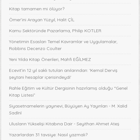
Kitap tamamen mi ölüyor?
Ömer’ini Arayan Yüzyıl, Halit ÇİL
Kamu Sektöründe Pazarlama, Philip KOTLER
Yönetimin Esasları Temel Kavramlar ve Uygulamalar,
Robbins Decenzo Coulter
Yeni Yılda Kitap Önerileri, Mahfi EĞİLMEZ
Ecevit’in 12 yıl saklı tutulan anılarından: ‘Kemal Derviş
şeytani hesaplar içerisindeydi'
Rahle Eğitim ve Kültür Dergisinin hazırlamış olduğu “Genel
Kitap Listesi”
Siyasetnamelerin yayınevi; Büyüyen Ay Yayınları - M. Xalid
Sadînî
Ulusların Yükselişi Kitabına Dair - Seyithan Ahmet Ateş
Yazarlardan 31 tavsiye: Nasıl yazmalı?