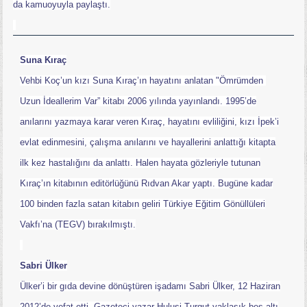
da kamuoyuyla paylaştı.
Suna Kıraç
Vehbi Koç’un kızı Suna Kıraç’ın hayatını anlatan "Ömrümden
Uzun İdeallerim Var” kitabı 2006 yılında yayınlandı. 1995’de
anılarını yazmaya karar veren Kıraç, hayatını evliliğini, kızı İpek’i
evlat edinmesini, çalışma anılarını ve hayallerini anlattığı kitapta
ilk kez hastalığını da anlattı. Halen hayata gözleriyle tutunan
Kıraç’ın kitabının editörlüğünü Rıdvan Akar yaptı. Bugüne kadar
100 binden fazla satan kitabın geliri Türkiye Eğitim Gönüllüleri
Vakfı’na (TEGV) bırakılmıştı.
Sabri Ülker
Ülker’i bir gıda devine dönüştüren işadamı Sabri Ülker, 12 Haziran
2012’de vefat etti. Gazeteci yazar Hulusi Turgut yaklaşık beş altı