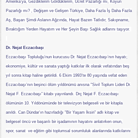
Amerika’ya, Gezdiklerim Gördüklerim, Ücret Pazarlığı mı, Koyun
Pazarlığı mı? , Değişen ve Gelişen Türkiye, Daha Fazla İş Daha Fazla
Aş, Başarı Şimdi Aslanın Ağzında, Hayat Bazen Tatlıdır, Sakıpname,
Bıraktığım Yerden Hayatım ve Her Şeyin Başı Sağlık adlarını taşıyor.
Dr. Nejat Eczacıbaşı
Eczacıbaşı Topluluğu’nun kurucusu Dr. Nejat Eczacıbaşı’nın hayatı;
ekonomiye, kültür ve sanata yaptığı katkılar ilk olarak vefatından beş
yıl sonra kitap haline getirildi. 6 Ekim 1993’te 80 yaşında vefat eden
Eczacıbaşı’nın beşinci ölüm yıldönümü anısna "Sivil Toplum Lideri Dr.
Nejat F. Eczacıbaşı” kitabı yayınlandı. Drç Nejat F. Eczacıbaşı
ölümünün 10. Yıldönümünde bir televizyon belgeseli ve bir kitapla
anıldı. Can Dündar’ın hazırladığı "Bir Yaşam İksiri” adlı kitap ve
belgesel öncü ve başarılı bir işadamının hayatını anlatırken onun,
spor, sanat ve eğitim gibi toplumsal sorumluluk alanlarında katkılarını