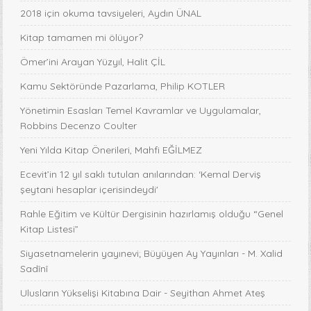
2018 için okuma tavsiyeleri, Aydın ÜNAL
Kitap tamamen mi ölüyor?
Ömer’ini Arayan Yüzyıl, Halit ÇİL
Kamu Sektöründe Pazarlama, Philip KOTLER
Yönetimin Esasları Temel Kavramlar ve Uygulamalar,
Robbins Decenzo Coulter
Yeni Yılda Kitap Önerileri, Mahfi EĞİLMEZ
Ecevit’in 12 yıl saklı tutulan anılarından: ‘Kemal Derviş
şeytani hesaplar içerisindeydi'
Rahle Eğitim ve Kültür Dergisinin hazırlamış olduğu “Genel
Kitap Listesi”
Siyasetnamelerin yayınevi; Büyüyen Ay Yayınları - M. Xalid
Sadînî
Ulusların Yükselişi Kitabına Dair - Seyithan Ahmet Ateş