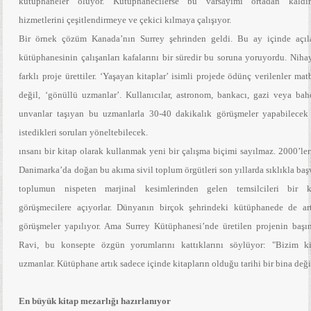
kütüphaneler oluyor. Kütüphanecilerse bu varsayımı ortadan kaldı
hizmetlerini çeşitlendirmeye ve çekici kılmaya çalışıyor.
Bir örnek çözüm Kanada’nın Surrey şehrinden geldi. Bu ay içinde açıl
kütüphanesinin çalışanları kafalarını bir süredir bu soruna yoruyordu. Niha
farklı proje ürettiler. ‘Yaşayan kitaplar’ isimli projede ödünç verilenler mat
değil, ‘gönüllü uzmanlar’. Kullanıcılar, astronom, bankacı, gazi veya bah
unvanlar taşıyan bu uzmanlarla 30-40 dakikalık görüşmeler yapabilecek
istedikleri soruları yöneltebilecek.
ınsanı bir kitap olarak kullanmak yeni bir çalışma biçimi sayılmaz. 2000’le
Danimarka’da doğan bu akıma sivil toplum örgütleri son yıllarda sıklıkla ba
toplumun nispeten marjinal kesimlerinden gelen temsilcileri bir k
görüşmecilere açıyorlar. Dünyanın birçok şehrindeki kütüphanede de ar
görüşmeler yapılıyor. Ama Surrey Kütüphanesi’nde üretilen projenin başı
Ravi, bu konsepte özgün yorumlarını kattıklarını söylüyor: "Bizim ki
uzmanlar. Kütüphane artık sadece içinde kitapların olduğu tarihi bir bina değ
En büyük kitap mezarlığı hazırlanıyor