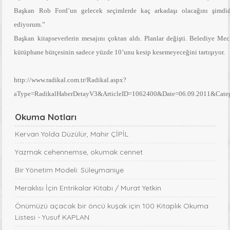
Başkan Rob Ford’un gelecek seçimlerde kaç arkadaşı olacağını şimdi
ediyorum.”
Başkan kitapseverlerin mesajını çoktan aldı. Planlar değişti. Belediye Mec
kütüphane bütçesinin sadece yüzde 10’unu kesip kesemeyeceğini tartışıyor.
http://www.radikal.com.tr/Radikal.aspx?
aType=RadikalHaberDetayV3&ArticleID=1062400&Date=06.09.2011&Cate
Okuma Notları
Kervan Yolda Düzülür, Mahir ÇİPİL
Yazmak cehennemse, okumak cennet
Bir Yönetim Modeli: Süleymaniye
Meraklısı İçin Entrikalar Kitabı / Murat Yetkin
Önümüzü açacak bir öncü kuşak için 100 Kitaplık Okuma
Listesi - Yusuf KAPLAN