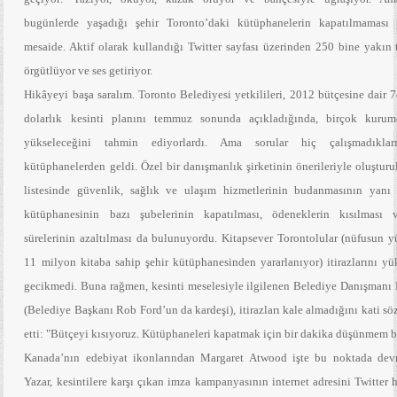
bugünlerde yaşadığı şehir Toronto’daki kütüphanelerin kapatılmaması 
mesaide. Aktif olarak kullandığı Twitter sayfası üzerinden 250 bine yakın 
örgütlüyor ve ses getiriyor.
Hikâyeyi başa saralım. Toronto Belediyesi yetkilileri, 2012 bütçesine dair
dolarlık kesinti planını temmuz sonunda açıkladığında, birçok kurum
yükseleceğini tahmin ediyorlardı. Ama sorular hiç çalışmadıklar
kütüphanelerden geldi. Özel bir danışmanlık şirketinin önerileriyle oluşturu
listesinde güvenlik, sağlık ve ulaşım hizmetlerinin budanmasının yanı s
kütüphanesinin bazı şubelerinin kapatılması, ödeneklerin kısılması 
sürelerinin azaltılması da bulunuyordu. Kitapsever Torontolular (nüfusun y
11 milyon kitaba sahip şehir kütüphanesinden yararlanıyor) itirazlarını yü
gecikmedi. Buna rağmen, kesinti meselesiyle ilgilenen Belediye Danışmanı
(Belediye Başkanı Rob Ford’un da kardeşi), itirazları kale almadığını kati söz
etti: "Bütçeyi kısıyoruz. Kütüphaneleri kapatmak için bir dakika düşünmem 
Kanada’nın edebiyat ikonlarından Margaret Atwood işte bu noktada devr
Yazar, kesintilere karşı çıkan imza kampanyasının internet adresini Twitter