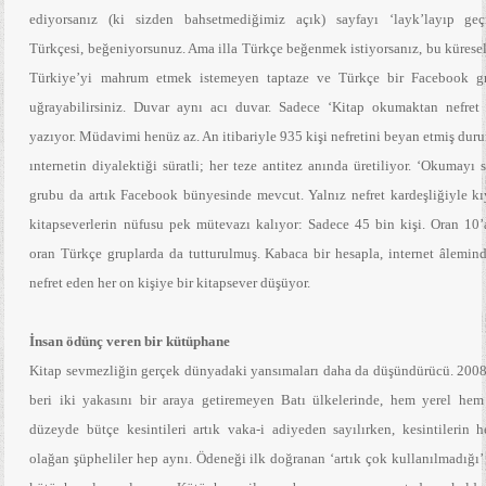
ediyorsanız (ki sizden bahsetmediğimiz açık) sayfayı ‘layk’layıp geç
Türkçesi, beğeniyorsunuz. Ama illa Türkçe beğenmek istiyorsanız, bu kürese
Türkiye’yi mahrum etmek istemeyen taptaze ve Türkçe bir Facebook g
uğrayabilirsiniz. Duvar aynı acı duvar. Sadece ‘Kitap okumaktan nefret
yazıyor. Müdavimi henüz az. An itibariyle 935 kişi nefretini beyan etmiş du
ınternetin diyalektiği süratli; her teze antitez anında üretiliyor. ‘Okumayı
grubu da artık Facebook bünyesinde mevcut. Yalnız nefret kardeşliğiyle kı
kitapseverlerin nüfusu pek mütevazı kalıyor: Sadece 45 bin kişi. Oran 10’a
oran Türkçe gruplarda da tutturulmuş. Kabaca bir hesapla, internet âlemind
nefret eden her on kişiye bir kitapsever düşüyor.
İnsan ödünç veren bir kütüphane
Kitap sevmezliğin gerçek dünyadaki yansımaları daha da düşündürücü. 2008
beri iki yakasını bir araya getiremeyen Batı ülkelerinde, hem yerel hem
düzeyde bütçe kesintileri artık vaka-i adiyeden sayılırken, kesintilerin h
olağan şüpheliler hep aynı. Ödeneği ilk doğranan ‘artık çok kullanılmadığı’