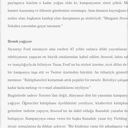
paylaşınca katılım o kadar yoğun oldu ki, kampanyanın sitesi çöktü. Me
hararet kazanmış ve ülkenin gündemine oturmuştu. Ama dananın kuyruğunu
neden olan, başkanın kardeşi olan danışmanın şu sözleriydi: "Margaret Atwo
Sokakta yanımdan geçse tanımam.”
Destek yağıyor
Siyasetçi Ford tanımıyor ama eserleri 45 yıldır onlarca dilde yayımlana
edebiyatının yaşayan en büyük ustalarından kabul edilen Atwood, lafını s
ve inatçılığıyla da biliniyor. Yazar, Ford’un bu sözleri üzerine, sivri dilini de
bir kampanya inşa etti ve Twitter üzerinden büyüttü. An itibariyle gösteri
memnun: "Kütüphaneleri kurtarmak artık popüler bir mesele. Belediye çalışan
kadar fazla mektup ve e-mail almadıklarını söylüyor.”
Bugünlerde sadece Toronto’dan değil, dünyanın dört bir yanından kampany
yağıyor. Öğrenciler kütüphane üyeliklerini yeniliyor; kitabevleri kütüphan
gelenlere indirim yapıyor, Atwood’un da dahil olduğu Kanadalı yazarlar des
buluşuyor. Kampanyaya omuz veren bir başka Kanadalı yazar Joy Fielding
siyasi sonuçlarına da dikkat çekiyor: "Bir kitabınız varsa bir arkadaşınız va