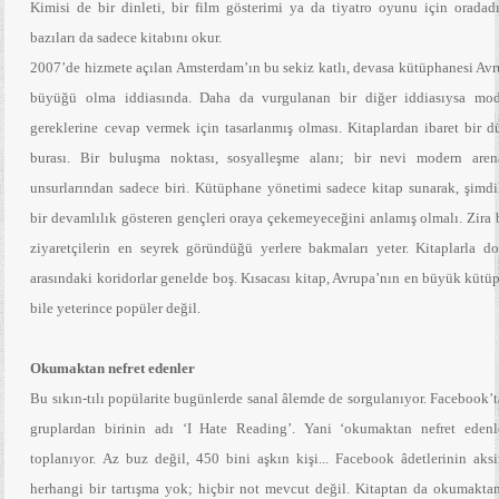
Kimisi de bir dinleti, bir film gösterimi ya da tiyatro oyunu için oradadı
bazıları da sadece kitabını okur.
2007’de hizmete açılan Amsterdam’ın bu sekiz katlı, devasa kütüphanesi Avr
büyüğü olma iddiasında. Daha da vurgulanan bir diğer iddiasıysa mod
gereklerine cevap vermek için tasarlanmış olması. Kitaplardan ibaret bir d
burası. Bir buluşma noktası, sosyalleşme alanı; bir nevi modern are
unsurlarından sadece biri. Kütüphane yönetimi sadece kitap sunarak, şimdi
bir devamlılık gösteren gençleri oraya çekemeyeceğini anlamış olmalı. Zira
ziyaretçilerin en seyrek göründüğü yerlere bakmaları yeter. Kitaplarla dol
arasındaki koridorlar genelde boş. Kısacası kitap, Avrupa’nın en büyük küt
bile yeterince popüler değil.
Okumaktan nefret edenler
Bu sıkın-tılı popülarite bugünlerde sanal âlemde de sorgulanıyor. Facebook’t
gruplardan birinin adı ‘I Hate Reading’. Yani ‘okumaktan nefret edenl
toplanıyor. Az buz değil, 450 bini aşkın kişi... Facebook âdetlerinin aksi
herhangi bir tartışma yok; hiçbir not mevcut değil. Kitaptan da okumaktan