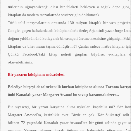
türlerinin uğrayabileceği olası bir felaketi bekleyen o soğuk depo gibi,
kitapları da modern mezarlarında sessizce gün dolduracak.
Türlü telif tartışmalarının ortasında 130 milyon kitaplık bir web projesi
Google, geçen haftalarda adı kütüphanelerle özdeş Arjantinli yazar Jorge Lui
doğum yıldönümünü kutlayarak bir sempati üretme mesaisine girişmişti. Peki
kitapları da birer mezar taşına dönüşür mü? Çanlar sadece matbu kitaplar içi
Çünkü Facebook’taki kitap nefreti grupları büyürse, e-kitaplara 
okuyabilirsiniz.
Bir yazarın kütüphane mücadelesi
Belediye bütçeyi daraltırken ilk kurban kütüphane olunca Toronto karışt
ünlü Kanadalı yazar Margaret Atwood bu savaşı kazanmak üzere...
Bir siyasetçi, bir yazarı karşısına alırsa uykuları kaçabilir mi? Söz ko
Margaret Atwood’sa, kesinlikle evet. Bizde en çok ‘Kör Suikastçi’ adlı
bilinen 72 yaşındaki Kanadalı yazar Atwood’un bir günü aslında gayet se
geçiyor: Yazıyor, okuyor, kazak örüyor ve bahçesiyle uğraşıyor. A