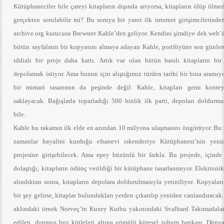
Kütüphaneciler bile çareyi kitapların dışında arıyorsa, kitapların ölüp ölme
gerçekten sorulabilir mi? Bu soruya bir yanıt ilk internet girişimcilerinde
archive.org kurucusu Brewster Kahle’den geliyor. Kendini şimdiye dek web’d
bütün sayfaların bir kopyasını almaya adayan Kahle, portföyüne son günler
iddialı bir proje daha kattı. Artık var olan bütün basılı kitapların bir
depolamak istiyor. Ama bunun için alıştığımız türden tarihi bir bina aramı
bir mimari tasarımın da peşinde değil. Kahle, kitapları gemi kontey
saklayacak. Bağışlarla toparladığı 500 binlik ilk parti, depoları doldurma
bile.
Kahle bu rakamın ilk elde en azından 10 milyona ulaşmasını öngörüyor. Bu ş
zamanlar hayalini kurduğu efsanevi ıskenderiye Kütüphanesi’nin yeni
projesine girişebilecek. Ama epey hüzünlü bir farkla. Bu projede, içinde 
dolaştığı, kitapların ödünç verildiği bir kütüphane tasarlanmıyor. Elektroni
alındıktan sonra, kitapların depolara doldurulmasıyla yetiniliyor. Kopyalar
bir şey gelirse, kitaplar bulundukları yerden çıkarılıp yeniden canlandıracak
aklındaki örnek Norveç’in Kuzey Kutbu yakınındaki Svalbard Takımadalar
edilen, donmuş buz kütleleri altına gömülü küresel tohum bankası. Dünya