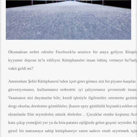
Okumaktan nefret edenler Facebook'ta sessizce bir araya geliyor. Kitapla
kyyamet deposu in?a ediliyor. Kütüphaneler insan ödünç vermeye ba?lad
vakit geldi mi?
Amsterdam Şehir Kütüphanesi’nden içeri girer girmez sizi bir piyano karşılar
güveniyorsanız, kullanmanız serbesttir. ıyi çalıyorsanız çevrenizde insanl
Vasatsanız sizi duymazlar bile; kendi işleriyle ilgilenirler. ınternette gezinir
dergi okurlar, derslerine gömülürler; (bazen epey gürültülü biçimde) sohbet ed
ekranlarda film seyrederler, müzik dinlerler… Çocuklar etrafta koşturur. Ac
kata çıkıp yemeğini yer ya da bira-patates eşliğinde gelen geçeni seyreder. K
güzel bir manzaraya sahip kütüphaneye zaten sadece etrafı seyretmek için 