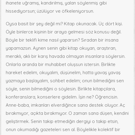
ihanete uğramış, kandırılmış, yalan söylenmiş gibi
hissediyorsun; üzülüyor ve öfkeleniyorsun.
Oysa basit bir şey değil mi? Kitap okunacak. Üç dört kişi.
Öyle binlerce kişinin bir araya gelmesi söz konusu değil.
Böyle bir teklifi kime nasıl yaparsın? Sıradan bir insana
yapamazsın. Aynen senin gibi kitap okuyan, araştıran,
meraklı, aklı bir karış havada olmayan insanlara söylersin.
Onlarla aranda bir muhabbet oluşsun istersin. Birlikte
hareket edelim, okuyalım, düşünelim, hatta yavaş yavaş
yazmaya başlayalım, sohbet edelim; onun bilmediğini sen
söyle, senin bilmediğini o söylesin. Birlikte kitapçılara,
konferanslara, konserlere gidelim. İşin ne? Öğrencisin.
Anne-baba, imkanları elverdiğince sana destek oluyor. Aç
bırakmıyor, açıkta bırakmıyor. O zaman sana düşen, kendini
geliştirmek. Senin takip etmediğin dergiyi o takip etsin,
onun okumadığı gazeteleri sen al. Böylelikle kolektif bir