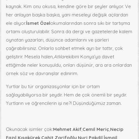
kaynak. Kim onu okusa, kendine göre bir şeyler anlıyor. Ve
her anlayan başka başka, yani meseleyi değişik açılardan
ele alıyor.
İsmet Özel
okumalarından sonra sıkı bir tartışma
ortamı oluşturulabilir. Sonra da dergi ve gazetelerde kalem
oynatan yazarları, düşünce adamlarını ve şairleri
çağırabilirsiniz. Onlarla sohbet etmek ayrı bir tattır, çok
geliştirir. Mesela halen,
Atlılar
ekibini Konya’ya davet
ettiğimde neler konuşuldu, onları düşünür, ara ara onlardan
örnek söz ve davranışlar edinirim.
Yurtlar bu tür organizasyonlar için bir ortam
sağlayabiliyorsa bir şeydir. Hem de çok önemli bir şeydir.
Yurtların ve öğrencilerin işi ne?! Düşündüğümüz zaman.
Okunacak isimler çok:
Mehmet Akif
,
Cemil Meriç
,
Necip
Fazıl Kısakürek
,
Cahit Zarifoğlu
,
Nuri Pakdil
,
İsmail