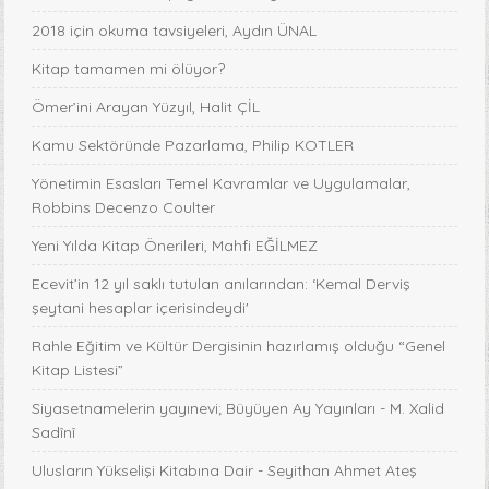
2018 için okuma tavsiyeleri, Aydın ÜNAL
Kitap tamamen mi ölüyor?
Ömer’ini Arayan Yüzyıl, Halit ÇİL
Kamu Sektöründe Pazarlama, Philip KOTLER
Yönetimin Esasları Temel Kavramlar ve Uygulamalar,
Robbins Decenzo Coulter
Yeni Yılda Kitap Önerileri, Mahfi EĞİLMEZ
Ecevit’in 12 yıl saklı tutulan anılarından: ‘Kemal Derviş
şeytani hesaplar içerisindeydi'
Rahle Eğitim ve Kültür Dergisinin hazırlamış olduğu “Genel
Kitap Listesi”
Siyasetnamelerin yayınevi; Büyüyen Ay Yayınları - M. Xalid
Sadînî
Ulusların Yükselişi Kitabına Dair - Seyithan Ahmet Ateş