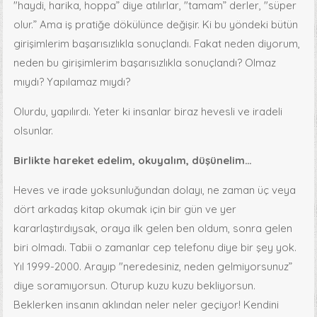
"haydi, harika, hoppa” diye atılırlar, "tamam” derler, "süper
olur.” Ama iş pratiğe dökülünce değişir. Ki bu yöndeki bütün
girişimlerim başarısızlıkla sonuçlandı. Fakat neden diyorum,
neden bu girişimlerim başarısızlıkla sonuçlandı? Olmaz
mıydı? Yapılamaz mıydı?
Olurdu, yapılırdı. Yeter ki insanlar biraz hevesli ve iradeli
olsunlar.
Birlikte hareket edelim, okuyalım, düşünelim…
Heves ve irade yoksunluğundan dolayı, ne zaman üç veya
dört arkadaş kitap okumak için bir gün ve yer
kararlaştırdıysak, oraya ilk gelen ben oldum, sonra gelen
biri olmadı. Tabii o zamanlar cep telefonu diye bir şey yok.
Yıl 1999-2000. Arayıp "neredesiniz, neden gelmiyorsunuz”
diye soramıyorsun. Oturup kuzu kuzu bekliyorsun.
Beklerken insanın aklından neler neler geçiyor! Kendini