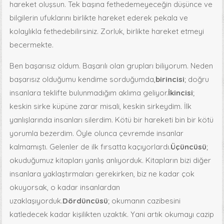
hareket oluşsun. Tek başına fethedemeyeceğin düşünce ve
bilgilerin ufuklarını birlikte hareket ederek pekala ve
kolaylıkla fethedebilirsiniz. Zorluk, birlikte hareket etmeyi
becermekte.
Ben başarısız oldum. Başarılı olan grupları biliyorum. Neden
başarısız olduğumu kendime sorduğumda,
birincisi
; doğru
insanlara teklifte bulunmadığım aklıma geliyor.
İkincisi
;
keskin sirke küpüne zarar misali, keskin sirkeydim. İlk
yanlışlarında insanları silerdim. Kötü bir hareketi bin bir kötü
yorumla bezerdim. Öyle olunca çevremde insanlar
kalmamıştı. Gelenler de ilk fırsatta kaçıyorlardı.
Üçüncüsü
;
okuduğumuz kitapları yanlış anlıyorduk. Kitapların bizi diğer
insanlara yaklaştırmaları gerekirken, biz ne kadar çok
okuyorsak, o kadar insanlardan
uzaklaşıyorduk.
Dördüncüsü
; okumanın cazibesini
katledecek kadar kişilikten uzaktık. Yani artık okumayı cazip