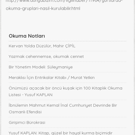
http://www.dunyabizim.com/ilgilihaber/11964/yurtlarda-
okuma-gruplari-nasil-kurulabilir.html
Okuma Notları
Kervan Yolda Düzülür, Mahir ÇİPİL
Yazmak cehennemse, okumak cennet
Bir Yönetim Modeli: Süleymaniye
Meraklısı İçin Entrikalar Kitabı / Murat Yetkin
Önümüzü açacak bir öncü kuşak için 100 Kitaplık Okuma
Listesi - Yusuf KAPLAN
İbnülemin Mahmut Kemal İnal Cumhuriyet Devrinde Bir
Osmanlı Efendisi
Girişimci Bürokrasi
Yusuf KAPLAN: Kitap, güzel bir hayal kurma biçimidir