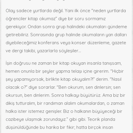
Olay sadece yurtlarda değil. Yani ilk önce "neden yurtlarda
öğrenciler kitap okumaz” diye bir soru sormamız
gerekiyor. Ondan sonra grup halindeki okumaları gündeme
getirebiliriz. Sonrasında grup halinde okumaların yan dalları
diyebileceğimiz konferans veya konser düzenleme, gazete
ve dergi takibi, yazarlarla söyleşiler…
İşin doğrusu ne zaman bir kitap okuyan insanla tanışsam,
hemen onunla bir şeyler yapma telaşı içine girerim. "Hiçbir
şey yapamıyorsak, birlikte kitap okuyalım?!” derim. "Nasıl
olacak o?” diye sorarlar. "Ben okurum, sen dinlersin; sen
okursun, ben dinlerim. Sonra halkayı büyütürüz. Ama biz bir
dikiş tutturalım, bir randıman alalım okumalardan, o zaman
halka ister istemez genişler. Biz o halkanın büyüyeceği bir
cazibeye ulaşmak zorundayız.” gibi gibi. Teorik planda
düşünüldüğünde bu harika bir fikir; hatta birçok insan