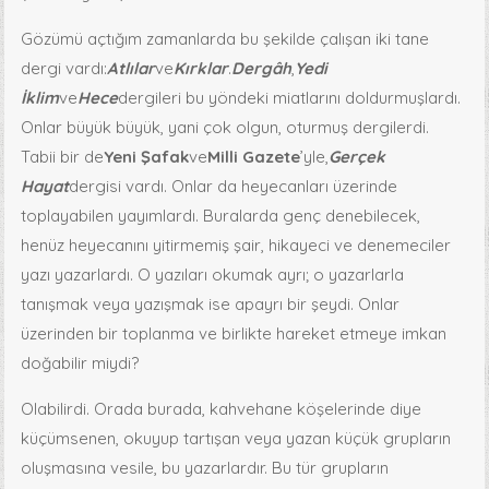
Gözümü açtığım zamanlarda bu şekilde çalışan iki tane
dergi vardı:
Atlılar
ve
Kırklar
.
Dergâh
,
Yedi
İklim
ve
Hece
dergileri bu yöndeki miatlarını doldurmuşlardı.
Onlar büyük büyük, yani çok olgun, oturmuş dergilerdi.
Tabii bir de
Yeni Şafak
ve
Milli Gazete
’yle,
Gerçek
Hayat
dergisi vardı. Onlar da heyecanları üzerinde
toplayabilen yayımlardı. Buralarda genç denebilecek,
henüz heyecanını yitirmemiş şair, hikayeci ve denemeciler
yazı yazarlardı. O yazıları okumak ayrı; o yazarlarla
tanışmak veya yazışmak ise apayrı bir şeydi. Onlar
üzerinden bir toplanma ve birlikte hareket etmeye imkan
doğabilir miydi?
Olabilirdi. Orada burada, kahvehane köşelerinde diye
küçümsenen, okuyup tartışan veya yazan küçük grupların
oluşmasına vesile, bu yazarlardır. Bu tür grupların