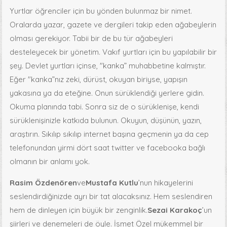
Yurtlar öğrenciler için bu yönden bulunmaz bir nimet.
Oralarda yazar, gazete ve dergileri takip eden ağabeylerin
olması gerekiyor. Tabii bir de bu tür ağabeyleri
desteleyecek bir yönetim. Vakıf yurtları için bu yapılabilir bir
şey. Devlet yurtları içinse, "kanka” muhabbetine kalmıştır.
Eğer "kanka”nız zeki, dürüst, okuyan biriyse, yapışın
yakasına ya da eteğine. Onun sürüklendiği yerlere gidin.
Okuma planında tabi. Sonra siz de o sürüklenişe, kendi
sürüklenişinizle katkıda bulunun. Okuyun, düşünün, yazın,
araştırın. Sıkılıp sıkılıp internet başına geçmenin ya da cep
telefonundan yirmi dört saat twitter ve facebooka bağlı
olmanın bir anlamı yok.
Rasim Özdenören
ve
Mustafa Kutlu
’nun hikayelerini
seslendirdiğinizde ayrı bir tat alacaksınız. Hem seslendiren
hem de dinleyen için büyük bir zenginlik.
Sezai Karakoç
’un
şiirleri ve denemeleri de öyle. İsmet Özel mükemmel bir