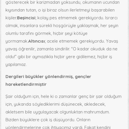
gösterecek bir karizmadan yoksundu, okumanın ucundan
kıyısından tutan, o işi biraz olsun ilerletmeyi başarabilen
kişiler.
Beşincisi
; kolay pes etmemek gerekiyordu. Israrcı
olmak, insanlara sürekli hoşgörüyle yaklaşmak, her şeyin
olumlu tarafını görmek, hiçbir şeyi kötüye
yormamak.
Altıncısı
; acele etmemek gerekiyordu. Yavaş
yavaş öğrenilir, zamanla sindirilir. "O kadar okuduk da ne
oldu!” gibi bir aymazlıkla hiçbir yere gidilemez, hiçbir iş
yapılamaz.
Dergileri büyükler yönlendirmiş, gençler
hareketlendirmiştir
Şair olduğum için, hele ki o zamanlar genç bir şair olduğum
için, yukarıda söylediklerimi düşünecek, akledecek,
akletsem bile uygulayacak olgunluktan mahrumdum.
Bizden büyüklere çok iş düşüyordu. Onların
yönlendirmelerine çok ihtiyacımız vardı. Fakat kendini