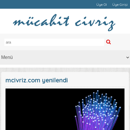
Üye Ol
Üye Girişi
mcivriz.com yenilendi