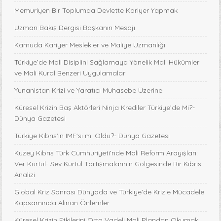
Memuriyen Bir Toplumda Devlette Kariyer Yapmak
Uzman Bakış Dergisi Başkanın Mesajı
Kamuda Kariyer Meslekler ve Maliye Uzmanlığı
Türkiye’de Mali Disiplini Sağlamaya Yönelik Mali Hükümler
ve Mali Kural Benzeri Uygulamalar
Yunanistan Krizi ve Yaratıcı Muhasebe Üzerine
Küresel Krizin Baş Aktörleri Ninja Krediler Türkiye’de Mi?-
Dünya Gazetesi
Türkiye Kıbrıs'ın IMF'si mi Oldu?- Dünya Gazetesi
Kuzey Kıbrıs Türk Cumhuriyeti’nde Mali Reform Arayışları:
Ver Kurtul- Sev Kurtul Tartışmalarının Gölgesinde Bir Kıbrıs
Analizi
Global Kriz Sonrası Dünyada ve Türkiye'de Krizle Mücadele
Kapsamında Alınan Önlemler
Küresel Krizin Etkilerini Orta Vadeli Mali Plandan Okumak