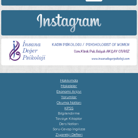
Hakkımda
Makeleler
Ekonomi Arşivi
Yorumlar
Okuma Notları
KPSS
Bilgilendirme
Tavsiye Kitaplar
Ders Notları
Soru-Cevap
İngilizce
Ziyaretçi Defteri